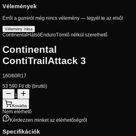
Vélemények
Erről a gumiról még nincs vélemény — legyél te az első!
Vélemény írása
Continental
Hátsó
Enduro
Tömlő nélkül szerelhető
Continental
ContiTrailAttack 3
160/60R17
53 590 Ft
/ db (bruttó)
1
Kosárba
Nem elérhető
Kérdezzen minket az elérhetőségről
Specifikációk