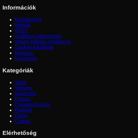
Információk
Gumikereső
Márkák
ÁSZF
Szállítási Információk
Online elállási nyilatkozat
Gyakori Kérdések
Magazin
Kapcsolat
Kategóriák
Sport
Verseny
Sport túra
Enduro
Chopper/Cruiser
Robogó
Cross
Classic
Elérhetőség