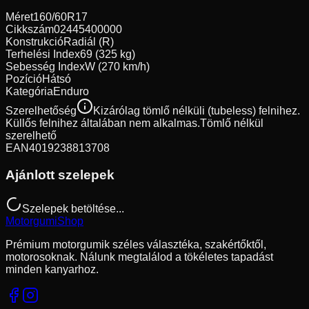
Méret
160/60R17
Cikkszám
02445400000
Konstrukció
Radiál (R)
Terhelési Index
69 (325 kg)
Sebesség Index
W (270 km/h)
Pozíció
Hátsó
Kategória
Enduro
Szerelhetőség
Kizárólag tömlő nélküli (tubeless) felnihez.
Küllős felnihez általában nem alkalmas.
Tömlő nélkül
szerelhető
EAN
4019238813708
Ajánlott szelepek
Szelepek betöltése...
Motorgumi
Shop
Prémium motorgumik széles választéka, szakértőktől,
motorosoknak. Nálunk megtalálod a tökéletes tapadást
minden kanyarhoz.