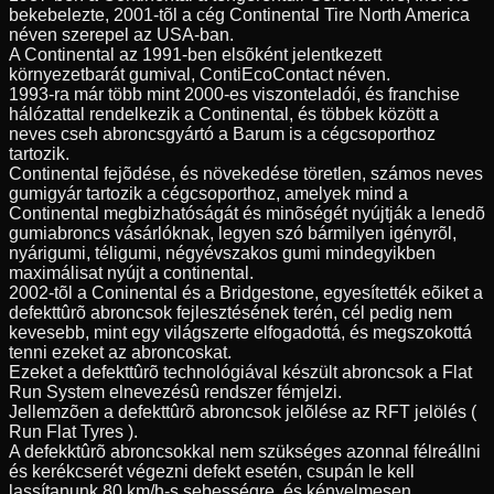
bekebelezte, 2001-tõl a cég Continental Tire North America
néven szerepel az USA-ban.
A Continental az 1991-ben elsõként jelentkezett
környezetbarát gumival, ContiEcoContact néven.
1993-ra már több mint 2000-es viszonteladói, és franchise
hálózattal rendelkezik a Continental, és többek között a
neves cseh abroncsgyártó a Barum is a cégcsoporthoz
tartozik.
Continental fejõdése, és növekedése töretlen, számos neves
gumigyár tartozik a cégcsoporthoz, amelyek mind a
Continental megbizhatóságát és minõségét nyújtják a lenedõ
gumiabroncs vásárlóknak, legyen szó bármilyen igényrõl,
nyárigumi, téligumi, négyévszakos gumi mindegyikben
maximálisat nyújt a continental.
2002-tõl a Coninental és a Bridgestone, egyesítették eõiket a
defekttûrõ abroncsok fejlesztésének terén, cél pedig nem
kevesebb, mint egy világszerte elfogadottá, és megszokottá
tenni ezeket az abroncoskat.
Ezeket a defekttûrõ technológiával készült abroncsok a Flat
Run System elnevezésû rendszer fémjelzi.
Jellemzõen a defekttûrõ abroncsok jelõlése az RFT jelölés (
Run Flat Tyres ).
A defekktûrõ abroncsokkal nem szükséges azonnal félreállni
és kerékcserét végezni defekt esetén, csupán le kell
lassítanunk 80 km/h-s sebességre, és kényelmesen