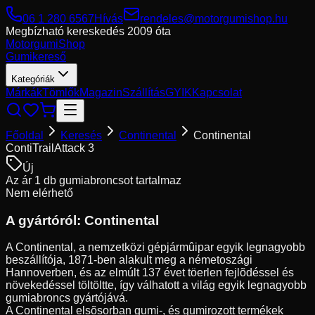
06 1 280 6567
Hívás
rendeles@motorgumishop.hu
Megbízható kereskedés
2009 óta
Motorgumi
Shop
Gumikereső
Kategóriák
Márkák
Tömlők
Magazin
Szállítás
GYIK
Kapcsolat
Főoldal
Keresés
Continental
Continental
ContiTrailAttack 3
Új
Az ár 1 db gumiabroncsot tartalmaz
Nem elérhető
A gyártóról:
Continental
A Continental, a nemzetközi gépjármûipar egyik legnagyobb
beszállítója, 1871-ben alakult meg a németoszági
Hannoverben, és az elmúlt 137 évet töerlen fejlõdéssel és
növekedéssel töltöltte, így válhatott a világ egyik legnagyobb
gumiabroncs gyártójává.
A Continental elsõsorban gumi-, és gumirozott termékek