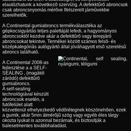
elautózhatunk a következõ szervízig. A defekktûrõ abroncsok
csak abroncsnyomás mérõve lfelszerelt jármûvekbe
szerelhetõk.
A Continental gumiabroncs termékválasztéka az
gépkocsigyártás teljes palettáját lefedi, a hagyományos
abroncsoktól kezdve akár a defekttûrõ vagy terepjáró
abroncsokat tekintve. Termékei között számos felsõ- és
középkategóriás autógyártó által jóváhagyott elsõ szerelésû
abroncs található.
A Continental 2008-as
fejlesztése a a SELF-
SEALING , (magától
záródó) defekttûrõ
gumiabroncs.
A self-sealing
technológiával készült
abroncsok esetén, a
futófelület alatt
közvetlenül elhelyezkedõ védõrétegnek köszönehõen, ezek
a gumik, akár 5mm átmérõjû szög vagy egyéb éles tárgy
okozta lyukat is azonnal bezárnak, és biztosítják a
balesetmentes továbbhaladást.