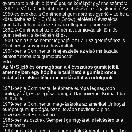
gyártására alakult, a jármûipar, és kerékpár gyártás számára.
1882-tõl Vált a Contental márkajelzésévé az ágaskodó ló.Az
1950-es évekbe, a Continental gumiabroncs gyártó vitte be a
köztudatba az M + S (Mud + Snow) jelölésû 4 évszakos
gumikat a téli autózás számára elfogadott gumi közé.
1892: A Continental az elsõ német gumigyár, aki tömlõs
gumit fejleszt a kerékpárokhoz.
1900-ban az elsõ német léghajó, az LZ 1 szigeteléséhez is
Continental anyagokat használtak.
1904-ben a Continental kifejlesztette az elsõ mintázattal
ellátott futófelületû gumiabroncsát.
info:
Az M+S jelölés önmagában a 4 évszakos gumit jelöli,
amennyiben egy hópihe is található a gumiabroncs
oldalfalán, akkor téligumi mintázattal va ndolgunk.
1971-ben a Continental felépítette európa legnagyobb
tömlõgyárát, és az egész iparágát Hannoverbõl Korbachba
költöztette.
1979-ben a Continental megvásárolta az amerikai Uniroyal
európai gumi iparágát, ezzel tovább bõvítette a piaci
részesedését Európában.
1985-ben az osztrák Semperit gumigyárat is felvásárolta a
Continental.
1987-ben a Continental a tengerentúli General Tire, Inc.-t is