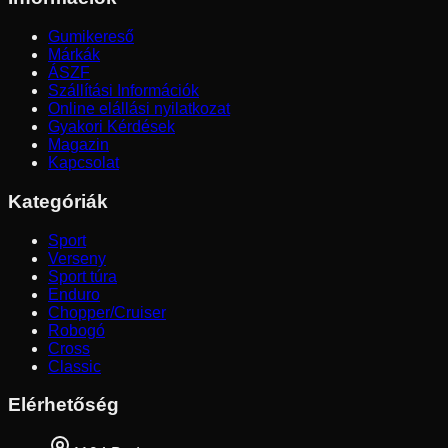
Gumikereső
Márkák
ÁSZF
Szállítási Információk
Online elállási nyilatkozat
Gyakori Kérdések
Magazin
Kapcsolat
Kategóriák
Sport
Verseny
Sport túra
Enduro
Chopper/Cruiser
Robogó
Cross
Classic
Elérhetőség