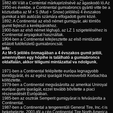
1882-tõl Vált a Contental márkajelzésévé az ágaskodó ló.Az
1950-es évekbe, a Continental gumiabroncs gyártó vitte be a
köztudatba az M + S (Mud + Snow) jelölésû 4 évszakos
gumikat a téli autózás számára elfogadott gumi közé.
1892: A Continental az elsõ német gumigyár, aki tömlõs
gumit fejleszt a kerékpárokhoz.
1900-ban az elsõ német léghajó, az LZ 1 szigeteléséhez is
Continental anyagokat használtak.
1904-ben a Continental kifejlesztette az elsõ mintázattal
ellátott futófelületû gumiabroncsát.
info:
Az M+S jelölés önmagában a 4 évszakos gumit jelöli,
amennyiben egy hópihe is található a gumiabroncs
oldalfalán, akkor téligumi mintázattal va ndolgunk.
1971-ben a Continental felépítette európa legnagyobb
tömlõgyárát, és az egész iparágát Hannoverbõl Korbachba
költöztette.
1979-ben a Continental megvásárolta az amerikai Uniroyal
európai gumi iparágát, ezzel tovább bõvítette a piaci
részesedését Európában.
1985-ben az osztrák Semperit gumigyárat is felvásárolta a
Continental.
1987-ben a Continental a tengerentúli General Tire, Inc.-t is
bekebelezte, 2001-tõl a cég Continental Tire North America