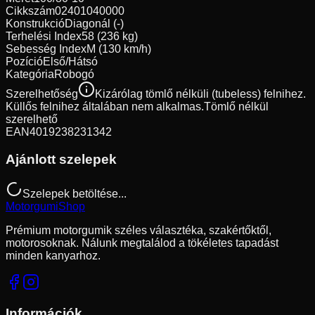
Cikkszám
02401040000
Konstrukció
Diagonál (-)
Terhelési Index
58 (236 kg)
Sebesség Index
M (130 km/h)
Pozíció
Első/Hátsó
Kategória
Robogó
Szerelhetőség
Kizárólag tömlő nélküli (tubeless) felnihez.
Küllős felnihez általában nem alkalmas.
Tömlő nélkül
szerelhető
EAN
4019238231342
Ajánlott szelepek
Szelepek betöltése...
Motorgumi
Shop
Prémium motorgumik széles választéka, szakértőktől,
motorosoknak. Nálunk megtalálod a tökéletes tapadást
minden kanyarhoz.
Információk