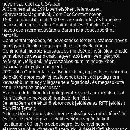
néven szerepel az USA-ban.
A Continental az 1991-ben elsõként jelentkezett
környezetbarát gumival, ContiEcoContact néven.
1993-ra már több mint 2000-es viszonteladói, és franchise
hálózattal rendelkezik a Continental, és többek között a
neves cseh abroncsgyártó a Barum is a cégcsoporthoz
tartozik.
Continental fejõdése, és növekedése töretlen, számos neves
gumigyár tartozik a cégcsoporthoz, amelyek mind a
Continental megbizhatóságát és minõségét nyújtják a lenedõ
gumiabroncs vásárlóknak, legyen szó bármilyen igényrõl,
nyárigumi, téligumi, négyévszakos gumi mindegyikben
maximálisat nyújt a continental.
2002-tõl a Coninental és a Bridgestone, egyesítették eõiket a
defekttûrõ abroncsok fejlesztésének terén, cél pedig nem
kevesebb, mint egy világszerte elfogadottá, és megszokottá
tenni ezeket az abroncoskat.
Ezeket a defekttûrõ technológiával készült abroncsok a Flat
Run System elnevezésû rendszer fémjelzi.
Jellemzõen a defekttûrõ abroncsok jelõlése az RFT jelölés (
Run Flat Tyres ).
A defekktûrõ abroncsokkal nem szükséges azonnal félreállni
és kerékcserét végezni defekt esetén, csupán le kell
lassítanunk 80 km/h-s sebességre, és kényelmesen
elautózhatunk a következõ szervízig. A defekktûrõ abroncsok