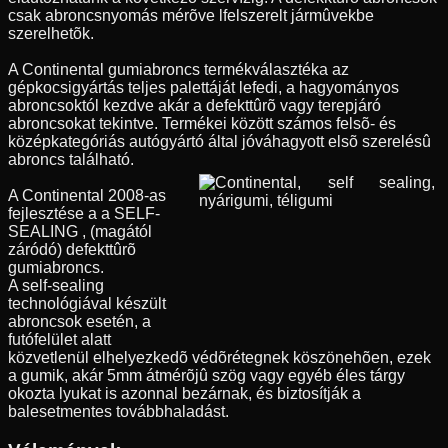
csak abroncsnyomás mérõve lfelszerelt jármûvekbe
szerelhetõk.
A Continental gumiabroncs termékválasztéka az
gépkocsigyártás teljes palettáját lefedi, a hagyományos
abroncsoktól kezdve akár a defekttûrõ vagy terepjáró
abroncsokat tekintve. Termékei között számos felsõ- és
középkategóriás autógyártó által jóváhagyott elsõ szerelésû
abroncs található.
A Continental 2008-as
fejlesztése a a SELF-
SEALING , (magától
záródó) defekttûrõ
gumiabroncs.
A self-sealing
technológiával készült
abroncsok esetén, a
futófelület alatt
közvetlenül elhelyezkedõ védõrétegnek köszönehõen, ezek
a gumik, akár 5mm átmérõjû szög vagy egyéb éles tárgy
okozta lyukat is azonnal bezárnak, és biztosítják a
balesetmentes továbbhaladást.