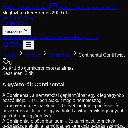
06 1 280 6567
Hívás
rendeles@motorgumishop.hu
Megbízható kereskedés
2009 óta
Motorgumi
Shop
Gumikereső
Kategóriák
Márkák
Tömlők
Magazin
Szállítás
GYIK
Kapcsolat
Főoldal
Keresés
Continental
Continental ContiTwist
Új
Az ár 1 db gumiabroncsot tartalmaz
Készleten: 2 db
A gyártóról:
Continental
A Continental, a nemzetközi gépjármûipar egyik legnagyobb
beszállítója, 1871-ben alakult meg a németoszági
Hannoverben, és az elmúlt 137 évet töerlen fejlõdéssel és
növekedéssel töltöltte, így válhatott a világ egyik legnagyobb
gumiabroncs gyártójává.
A Continental elsõsorban gumi-, és gumirozott termékek
gyártására alakult, a jármûipar, és kerékpár gyártás számára.