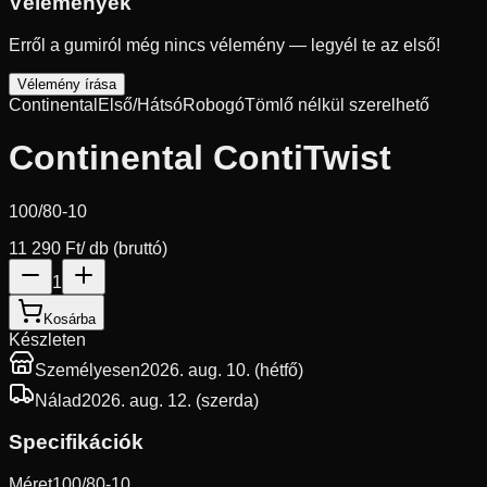
Vélemények
Erről a gumiról még nincs vélemény — legyél te az első!
Vélemény írása
Continental
Első/Hátsó
Robogó
Tömlő nélkül szerelhető
Continental ContiTwist
100/80-10
11 290 Ft
/ db (bruttó)
1
Kosárba
Készleten
Személyesen
2026. aug. 10. (hétfő)
Nálad
2026. aug. 12. (szerda)
Specifikációk
Méret
100/80-10