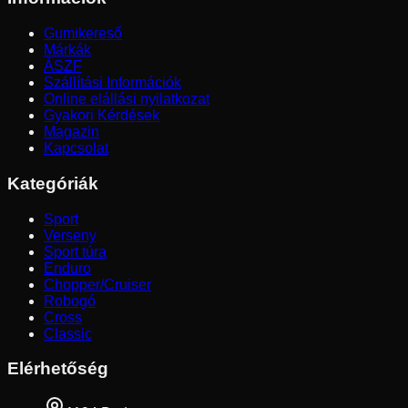
Gumikereső
Márkák
ÁSZF
Szállítási Információk
Online elállási nyilatkozat
Gyakori Kérdések
Magazin
Kapcsolat
Kategóriák
Sport
Verseny
Sport túra
Enduro
Chopper/Cruiser
Robogó
Cross
Classic
Elérhetőség