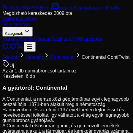
06 1 280 6567
Hívás
rendeles@motorgumishop.hu
Megbízható kereskedés
2009 óta
Motorgumi
Shop
Gumikereső
Kategóriák
Márkák
Tömlők
Magazin
Szállítás
GYIK
Kapcsolat
Főoldal
Keresés
Continental
Continental ContiTwist
Új
Az ár 1 db gumiabroncsot tartalmaz
Készleten: 6 db
A gyártóról:
Continental
A Continental, a nemzetközi gépjármûipar egyik legnagyobb
beszállítója, 1871-ben alakult meg a németoszági
Hannoverben, és az elmúlt 137 évet töerlen fejlõdéssel és
növekedéssel töltöltte, így válhatott a világ egyik legnagyobb
gumiabroncs gyártójává.
A Continental elsõsorban gumi-, és gumirozott termékek
gyártására alakult, a jármûipar, és kerékpár gyártás számára.