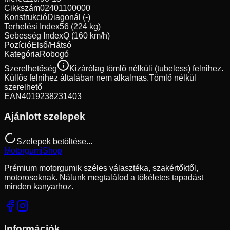
Cikkszám
02401100000
Konstrukció
Diagonál (-)
Terhelési Index
56 (224 kg)
Sebesség Index
Q (160 km/h)
Pozíció
Első/Hátsó
Kategória
Robogó
Szerelhetőség
Kizárólag tömlő nélküli (tubeless) felnihez.
Küllős felnihez általában nem alkalmas.
Tömlő nélkül
szerelhető
EAN
4019238231403
Ajánlott szelepek
Szelepek betöltése...
Motorgumi
Shop
Prémium motorgumik széles választéka, szakértőktől,
motorosoknak. Nálunk megtalálod a tökéletes tapadást
minden kanyarhoz.
Információk