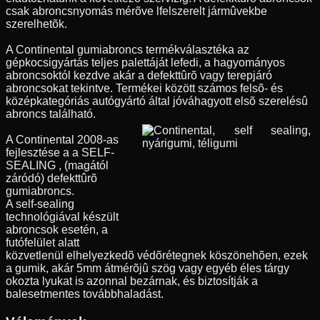
csak abroncsnyomás mérõve lfelszerelt jármûvekbe
szerelhetõk.
A Continental gumiabroncs termékválasztéka az
gépkocsigyártás teljes palettáját lefedi, a hagyományos
abroncsoktól kezdve akár a defekttûrõ vagy terepjáró
abroncsokat tekintve. Termékei között számos felsõ- és
középkategóriás autógyártó által jóváhagyott elsõ szerelésû
abroncs található.
A Continental 2008-as
fejlesztése a a SELF-
SEALING , (magától
záródó) defekttûrõ
gumiabroncs.
A self-sealing
technológiával készült
abroncsok esetén, a
futófelület alatt
közvetlenül elhelyezkedõ védõrétegnek köszönehõen, ezek
a gumik, akár 5mm átmérõjû szög vagy egyéb éles tárgy
okozta lyukat is azonnal bezárnak, és biztosítják a
balesetmentes továbbhaladást.