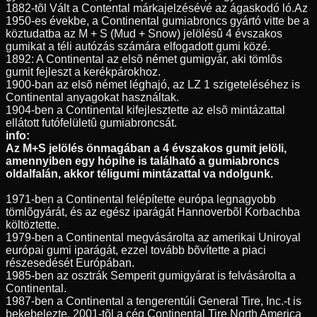
1882-tõl Vált a Contental márkajelzésévé az ágaskodó ló.Az
1950-es évekbe, a Continental gumiabroncs gyártó vitte be a
köztudatba az M + S (Mud + Snow) jelölésû 4 évszakos
gumikat a téli autózás számára elfogadott gumi közé.
1892: A Continental az elsõ német gumigyár, aki tömlõs
gumit fejleszt a kerékpárokhoz.
1900-ban az elsõ német léghajó, az LZ 1 szigeteléséhez is
Continental anyagokat használtak.
1904-ben a Continental kifejlesztette az elsõ mintázattal
ellátott futófelületû gumiabroncsát.
info:
Az M+S jelölés önmagában a 4 évszakos gumit jelöli,
amennyiben egy hópihe is található a gumiabroncs
oldalfalán, akkor téligumi mintázattal va ndolgunk.
1971-ben a Continental felépítette európa legnagyobb
tömlõgyárát, és az egész iparágát Hannoverbõl Korbachba
költöztette.
1979-ben a Continental megvásárolta az amerikai Uniroyal
európai gumi iparágát, ezzel tovább bõvítette a piaci
részesedését Európában.
1985-ben az osztrák Semperit gumigyárat is felvásárolta a
Continental.
1987-ben a Continental a tengerentúli General Tire, Inc.-t is
bekebelezte, 2001-tõl a cég Continental Tire North America