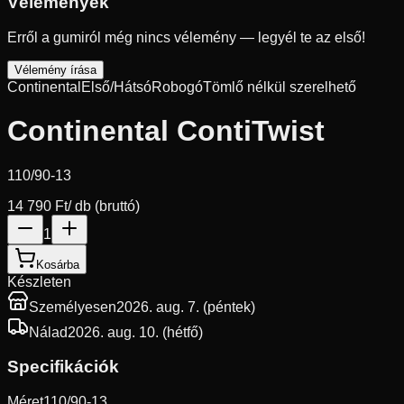
Vélemények
Erről a gumiról még nincs vélemény — legyél te az első!
Vélemény írása
Continental
Első/Hátsó
Robogó
Tömlő nélkül szerelhető
Continental ContiTwist
110/90-13
14 790 Ft
/ db (bruttó)
1
Kosárba
Készleten
Személyesen
2026. aug. 7. (péntek)
Nálad
2026. aug. 10. (hétfő)
Specifikációk
Méret
110/90-13