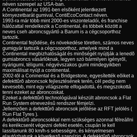
néven szerepel az USA-ban.
A Continental az 1991-ben elsõként jelentkezett
környezetbarát gumival, ContiEcoContact néven.
1993-ra már több mint 2000-es viszonteladói, és franchise
hálózattal rendelkezik a Continental, és többek között a
neves cseh abroncsgyártó a Barum is a cégcsoporthoz
tartozik.
Continental fejõdése, és növekedése töretlen, számos neves
gumigyár tartozik a cégcsoporthoz, amelyek mind a
Continental megbizhatóságát és minõségét nyújtják a lenedõ
gumiabroncs vásárlóknak, legyen szó bármilyen igényrõl,
nyárigumi, téligumi, négyévszakos gumi mindegyikben
maximálisat nyújt a continental.
2002-tõl a Coninental és a Bridgestone, egyesítették eõiket a
defekttûrõ abroncsok fejlesztésének terén, cél pedig nem
kevesebb, mint egy világszerte elfogadottá, és megszokottá
tenni ezeket az abroncoskat.
Ezeket a defekttûrõ technológiával készült abroncsok a Flat
Run System elnevezésû rendszer fémjelzi.
Jellemzõen a defekttûrõ abroncsok jelõlése az RFT jelölés (
Run Flat Tyres ).
A defekktûrõ abroncsokkal nem szükséges azonnal félreállni
és kerékcserét végezni defekt esetén, csupán le kell
lassítanunk 80 km/h-s sebességre, és kényelmesen
elautózhatunk a következõ szervízig. A defekktûrõ abroncsok