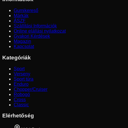
Gumikereső
Márkák
ÁSZF
Szállítási Információk
Online elállási nyilatkozat
Gyakori Kérdések
Magazin
Kapcsolat
Kategóriák
Sport
Verseny
Sport túra
Enduro
Chopper/Cruiser
Robogó
Cross
Classic
Elérhetőség