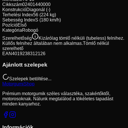
Cikkszám
02401440000
Konstrukció
Diagonál (-)
Terhelési Index
56 (224 kg)
Sebesség Index
S (180 km/h)
Pozíció
Első
Kategória
Robogó
Szerelhetőség
Kizárólag tömlő nélküli (tubeless) felnihez.
Küllős felnihez általában nem alkalmas.
Tömlő nélkül
szerelhető
EAN
4019238312126
Ajánlott szelepek
Szelepek betöltése...
Motorgumi
Shop
Prémium motorgumik széles választéka, szakértőktől,
motorosoknak. Nálunk megtalálod a tökéletes tapadást
minden kanyarhoz.
Információk