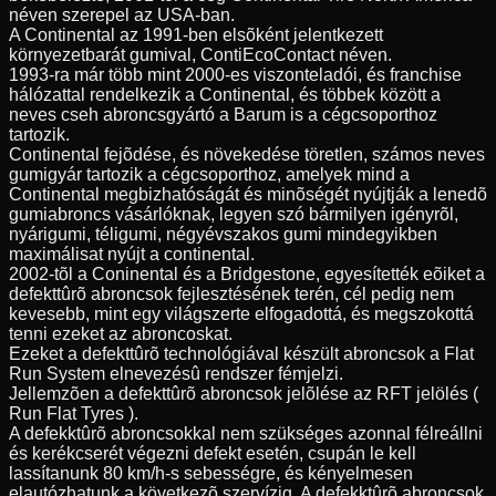
néven szerepel az USA-ban.
A Continental az 1991-ben elsõként jelentkezett
környezetbarát gumival, ContiEcoContact néven.
1993-ra már több mint 2000-es viszonteladói, és franchise
hálózattal rendelkezik a Continental, és többek között a
neves cseh abroncsgyártó a Barum is a cégcsoporthoz
tartozik.
Continental fejõdése, és növekedése töretlen, számos neves
gumigyár tartozik a cégcsoporthoz, amelyek mind a
Continental megbizhatóságát és minõségét nyújtják a lenedõ
gumiabroncs vásárlóknak, legyen szó bármilyen igényrõl,
nyárigumi, téligumi, négyévszakos gumi mindegyikben
maximálisat nyújt a continental.
2002-tõl a Coninental és a Bridgestone, egyesítették eõiket a
defekttûrõ abroncsok fejlesztésének terén, cél pedig nem
kevesebb, mint egy világszerte elfogadottá, és megszokottá
tenni ezeket az abroncoskat.
Ezeket a defekttûrõ technológiával készült abroncsok a Flat
Run System elnevezésû rendszer fémjelzi.
Jellemzõen a defekttûrõ abroncsok jelõlése az RFT jelölés (
Run Flat Tyres ).
A defekktûrõ abroncsokkal nem szükséges azonnal félreállni
és kerékcserét végezni defekt esetén, csupán le kell
lassítanunk 80 km/h-s sebességre, és kényelmesen
elautózhatunk a következõ szervízig. A defekktûrõ abroncsok