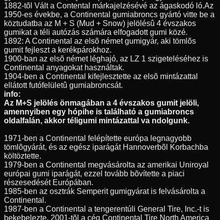
1882-tõl Vált a Contental márkajelzésévé az ágaskodó ló.Az
1950-es évekbe, a Continental gumiabroncs gyártó vitte be a
köztudatba az M + S (Mud + Snow) jelölésû 4 évszakos
gumikat a téli autózás számára elfogadott gumi közé.
1892: A Continental az elsõ német gumigyár, aki tömlõs
gumit fejleszt a kerékpárokhoz.
1900-ban az elsõ német léghajó, az LZ 1 szigeteléséhez is
Continental anyagokat használtak.
1904-ben a Continental kifejlesztette az elsõ mintázattal
ellátott futófelületû gumiabroncsát.
info:
Az M+S jelölés önmagában a 4 évszakos gumit jelöli,
amennyiben egy hópihe is található a gumiabroncs
oldalfalán, akkor téligumi mintázattal va ndolgunk.
1971-ben a Continental felépítette európa legnagyobb
tömlõgyárát, és az egész iparágát Hannoverbõl Korbachba
költöztette.
1979-ben a Continental megvásárolta az amerikai Uniroyal
európai gumi iparágát, ezzel tovább bõvítette a piaci
részesedését Európában.
1985-ben az osztrák Semperit gumigyárat is felvásárolta a
Continental.
1987-ben a Continental a tengerentúli General Tire, Inc.-t is
bekebelezte, 2001-tõl a cég Continental Tire North America