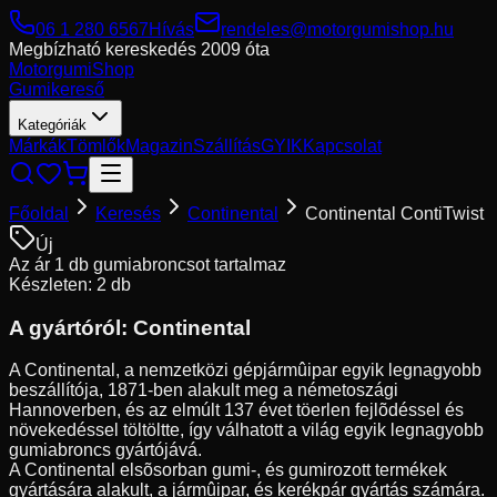
06 1 280 6567
Hívás
rendeles@motorgumishop.hu
Megbízható kereskedés
2009 óta
Motorgumi
Shop
Gumikereső
Kategóriák
Márkák
Tömlők
Magazin
Szállítás
GYIK
Kapcsolat
Főoldal
Keresés
Continental
Continental ContiTwist
Új
Az ár 1 db gumiabroncsot tartalmaz
Készleten: 2 db
A gyártóról:
Continental
A Continental, a nemzetközi gépjármûipar egyik legnagyobb
beszállítója, 1871-ben alakult meg a németoszági
Hannoverben, és az elmúlt 137 évet töerlen fejlõdéssel és
növekedéssel töltöltte, így válhatott a világ egyik legnagyobb
gumiabroncs gyártójává.
A Continental elsõsorban gumi-, és gumirozott termékek
gyártására alakult, a jármûipar, és kerékpár gyártás számára.