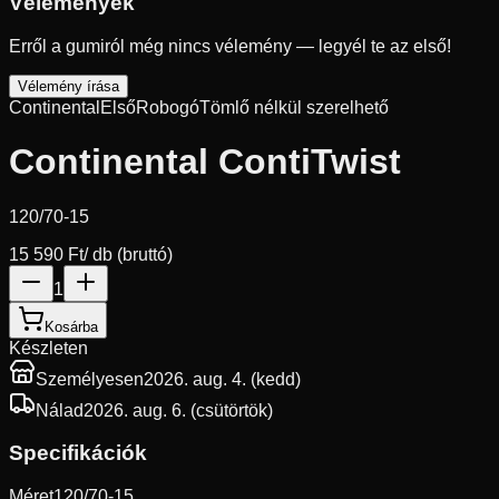
Vélemények
Erről a gumiról még nincs vélemény — legyél te az első!
Vélemény írása
Continental
Első
Robogó
Tömlő nélkül szerelhető
Continental ContiTwist
120/70-15
15 590 Ft
/ db (bruttó)
1
Kosárba
Készleten
Személyesen
2026. aug. 4. (kedd)
Nálad
2026. aug. 6. (csütörtök)
Specifikációk
Méret
120/70-15