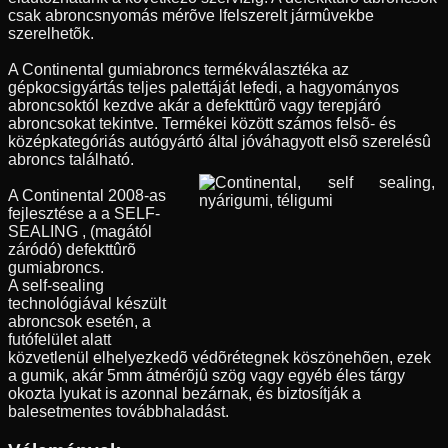
csak abroncsnyomás mérõve lfelszerelt jármûvekbe
szerelhetõk.
A Continental gumiabroncs termékválasztéka az
gépkocsigyártás teljes palettáját lefedi, a hagyományos
abroncsoktól kezdve akár a defekttûrõ vagy terepjáró
abroncsokat tekintve. Termékei között számos felsõ- és
középkategóriás autógyártó által jóváhagyott elsõ szerelésû
abroncs található.
A Continental 2008-as
fejlesztése a a SELF-
SEALING , (magától
záródó) defekttûrõ
gumiabroncs.
A self-sealing
technológiával készült
abroncsok esetén, a
futófelület alatt
közvetlenül elhelyezkedõ védõrétegnek köszönehõen, ezek
a gumik, akár 5mm átmérõjû szög vagy egyéb éles tárgy
okozta lyukat is azonnal bezárnak, és biztosítják a
balesetmentes továbbhaladást.