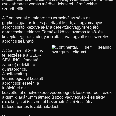
csak abroncsnyomás mérõve lfelszerelt jármûvekbe
szerelhetõk.
A Continental gumiabroncs termékválasztéka az
gépkocsigyártás teljes palettáját lefedi, a hagyományos
abroncsoktól kezdve akár a defekttûrõ vagy terepjáró
abroncsokat tekintve. Termékei között számos felsõ- és
középkategóriás autógyártó által jóváhagyott elsõ szerelésû
abroncs található.
A Continental 2008-as
fejlesztése a a SELF-
SEALING , (magától
záródó) defekttûrõ
gumiabroncs.
A self-sealing
technológiával készült
abroncsok esetén, a
futófelület alatt
közvetlenül elhelyezkedõ védõrétegnek köszönehõen, ezek
a gumik, akár 5mm átmérõjû szög vagy egyéb éles tárgy
okozta lyukat is azonnal bezárnak, és biztosítják a
balesetmentes továbbhaladást.