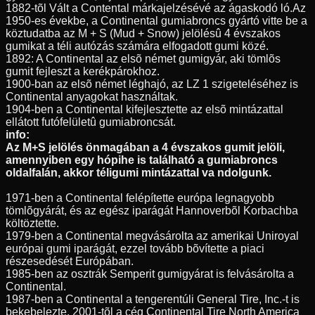
1882-tõl Vált a Contental márkajelzésévé az ágaskodó ló.Az
1950-es évekbe, a Continental gumiabroncs gyártó vitte be a
köztudatba az M + S (Mud + Snow) jelölésû 4 évszakos
gumikat a téli autózás számára elfogadott gumi közé.
1892: A Continental az elsõ német gumigyár, aki tömlõs
gumit fejleszt a kerékpárokhoz.
1900-ban az elsõ német léghajó, az LZ 1 szigeteléséhez is
Continental anyagokat használtak.
1904-ben a Continental kifejlesztette az elsõ mintázattal
ellátott futófelületû gumiabroncsát.
info:
Az M+S jelölés önmagában a 4 évszakos gumit jelöli,
amennyiben egy hópihe is található a gumiabroncs
oldalfalán, akkor téligumi mintázattal va ndolgunk.
1971-ben a Continental felépítette európa legnagyobb
tömlõgyárát, és az egész iparágát Hannoverbõl Korbachba
költöztette.
1979-ben a Continental megvásárolta az amerikai Uniroyal
európai gumi iparágát, ezzel tovább bõvítette a piaci
részesedését Európában.
1985-ben az osztrák Semperit gumigyárat is felvásárolta a
Continental.
1987-ben a Continental a tengerentúli General Tire, Inc.-t is
bekebelezte, 2001-tõl a cég Continental Tire North America