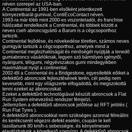
néven szerepel az USA-ban.
A Continental az 1991-ben elsõként jelentkezett
környezetbarát gumival, ContiEcoContact néven.
1993-ra már több mint 2000-es viszonteladói, és franchise
hálózattal rendelkezik a Continental, és többek között a
neves cseh abroncsgyártó a Barum is a cégcsoporthoz
tartozik.
Continental fejõdése, és növekedése töretlen, számos neves
gumigyár tartozik a cégcsoporthoz, amelyek mind a
Continental megbizhatóságát és minõségét nyújtják a lenedõ
gumiabroncs vásárlóknak, legyen szó bármilyen igényrõl,
nyárigumi, téligumi, négyévszakos gumi mindegyikben
maximálisat nyújt a continental.
2002-tõl a Coninental és a Bridgestone, egyesítették eõiket a
defekttûrõ abroncsok fejlesztésének terén, cél pedig nem
kevesebb, mint egy világszerte elfogadottá, és megszokottá
tenni ezeket az abroncoskat.
Ezeket a defekttûrõ technológiával készült abroncsok a Flat
Run System elnevezésû rendszer fémjelzi.
Jellemzõen a defekttûrõ abroncsok jelõlése az RFT jelölés (
Run Flat Tyres ).
A defekktûrõ abroncsokkal nem szükséges azonnal félreállni
és kerékcserét végezni defekt esetén, csupán le kell
lassítanunk 80 km/h-s sebességre, és kényelmesen
elautózhatunk a következõ szervízig. A defekktûrõ abroncsok