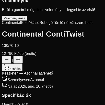
Vélemények
Erről a gumiról még nincs vélemény — legyél te az első!
Vélemény írása
Continental
Első/Hátsó
Robogó
Tömlő nélkül szerelhető
Continental ContiTwist
130/70-10
12 790 Ft
/ db (bruttó)
1
Kosárba
Készleten — Azonnal átvehető
Személyesen
Azonnal
Nálad
2026. aug. 10. (hétfő)
Specifikációk
Méret
130/70-10