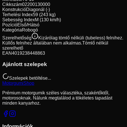
Cikkszám
02200130000
Konstrukció
Diagonál (-)
Terhelési Index
59 (243 kg)
Sebesség Index
M (130 km/h)
Pozíció
Első/Hátsó
Kategória
Robogó
Szerelhetőség
Kizárólag tömlő nélküli (tubeless) felnihez.
Küllős felnihez általában nem alkalmas.
Tömlő nélkül
szerelhető
EAN
4019238448863
Ajánlott szelepek
Szelepek betöltése...
Motorgumi
Shop
Prémium motorgumik széles választéka, szakértőktől,
motorosoknak. Nálunk megtalálod a tökéletes tapadást
minden kanyarhoz.
Információk