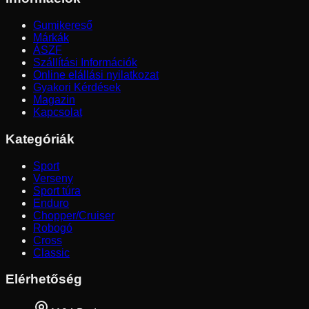
Gumikereső
Márkák
ÁSZF
Szállítási Információk
Online elállási nyilatkozat
Gyakori Kérdések
Magazin
Kapcsolat
Kategóriák
Sport
Verseny
Sport túra
Enduro
Chopper/Cruiser
Robogó
Cross
Classic
Elérhetőség