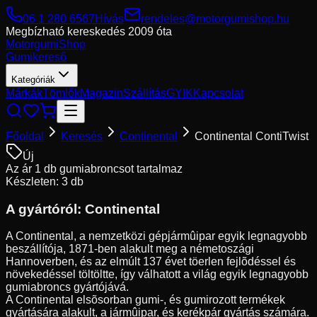
06 1 280 6567
Hívás
rendeles@motorgumishop.hu
Megbízható kereskedés
2009 óta
Motorgumi
Shop
Gumikereső
Kategóriák
Márkák
Tömlők
Magazin
Szállítás
GYIK
Kapcsolat
Főoldal
Keresés
Continental
Continental ContiTwist
Új
Az ár 1 db gumiabroncsot tartalmaz
Készleten: 3 db
A gyártóról:
Continental
A Continental, a nemzetközi gépjármûipar egyik legnagyobb
beszállítója, 1871-ben alakult meg a németoszági
Hannoverben, és az elmúlt 137 évet töerlen fejlõdéssel és
növekedéssel töltöltte, így válhatott a világ egyik legnagyobb
gumiabroncs gyártójává.
A Continental elsõsorban gumi-, és gumirozott termékek
gyártására alakult, a jármûipar, és kerékpár gyártás számára.