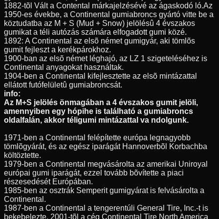
1882-tõl Vált a Contental márkajelzésévé az ágaskodó ló.Az
1950-es évekbe, a Continental gumiabroncs gyártó vitte be a
köztudatba az M + S (Mud + Snow) jelölésû 4 évszakos
gumikat a téli autózás számára elfogadott gumi közé.
1892: A Continental az elsõ német gumigyár, aki tömlõs
gumit fejleszt a kerékpárokhoz.
1900-ban az elsõ német léghajó, az LZ 1 szigeteléséhez is
Continental anyagokat használtak.
1904-ben a Continental kifejlesztette az elsõ mintázattal
ellátott futófelületû gumiabroncsát.
info:
Az M+S jelölés önmagában a 4 évszakos gumit jelöli,
amennyiben egy hópihe is található a gumiabroncs
oldalfalán, akkor téligumi mintázattal va ndolgunk.
1971-ben a Continental felépítette európa legnagyobb
tömlõgyárát, és az egész iparágát Hannoverbõl Korbachba
költöztette.
1979-ben a Continental megvásárolta az amerikai Uniroyal
európai gumi iparágát, ezzel tovább bõvítette a piaci
részesedését Európában.
1985-ben az osztrák Semperit gumigyárat is felvásárolta a
Continental.
1987-ben a Continental a tengerentúli General Tire, Inc.-t is
bekebelezte, 2001-tõl a cég Continental Tire North America