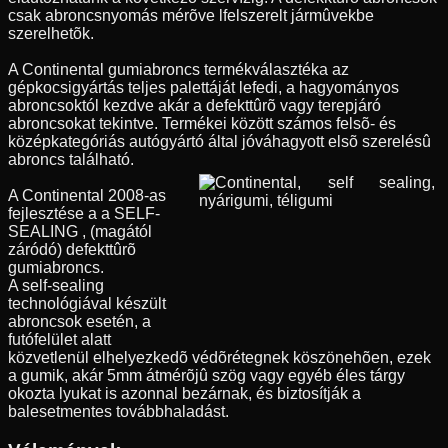
csak abroncsnyomás mérõve lfelszerelt jármûvekbe
szerelhetõk.
A Continental gumiabroncs termékválasztéka az
gépkocsigyártás teljes palettáját lefedi, a hagyományos
abroncsoktól kezdve akár a defekttûrõ vagy terepjáró
abroncsokat tekintve. Termékei között számos felsõ- és
középkategóriás autógyártó által jóváhagyott elsõ szerelésû
abroncs található.
A Continental 2008-as
fejlesztése a a SELF-
SEALING , (magától
záródó) defekttûrõ
gumiabroncs.
A self-sealing
technológiával készült
abroncsok esetén, a
futófelület alatt
közvetlenül elhelyezkedõ védõrétegnek köszönehõen, ezek
a gumik, akár 5mm átmérõjû szög vagy egyéb éles tárgy
okozta lyukat is azonnal bezárnak, és biztosítják a
balesetmentes továbbhaladást.