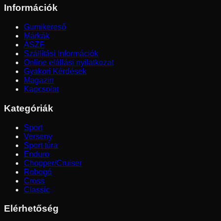
Információk
Gumikereső
Márkák
ÁSZF
Szállítási Információk
Online elállási nyilatkozat
Gyakori Kérdések
Magazin
Kapcsolat
Kategóriák
Sport
Verseny
Sport túra
Enduro
Chopper/Cruiser
Robogó
Cross
Classic
Elérhetőség