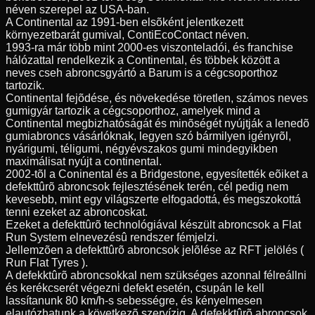
néven szerepel az USA-ban.
A Continental az 1991-ben elsõként jelentkezett
környezetbarát gumival, ContiEcoContact néven.
1993-ra már több mint 2000-es viszonteladói, és franchise
hálózattal rendelkezik a Continental, és többek között a
neves cseh abroncsgyártó a Barum is a cégcsoporthoz
tartozik.
Continental fejõdése, és növekedése töretlen, számos neves
gumigyár tartozik a cégcsoporthoz, amelyek mind a
Continental megbizhatóságát és minõségét nyújtják a lenedõ
gumiabroncs vásárlóknak, legyen szó bármilyen igényrõl,
nyárigumi, téligumi, négyévszakos gumi mindegyikben
maximálisat nyújt a continental.
2002-tõl a Coninental és a Bridgestone, egyesítették eõiket a
defekttûrõ abroncsok fejlesztésének terén, cél pedig nem
kevesebb, mint egy világszerte elfogadottá, és megszokottá
tenni ezeket az abroncoskat.
Ezeket a defekttûrõ technológiával készült abroncsok a Flat
Run System elnevezésû rendszer fémjelzi.
Jellemzõen a defekttûrõ abroncsok jelõlése az RFT jelölés (
Run Flat Tyres ).
A defekktûrõ abroncsokkal nem szükséges azonnal félreállni
és kerékcserét végezni defekt esetén, csupán le kell
lassítanunk 80 km/h-s sebességre, és kényelmesen
elautózhatunk a következõ szervízig. A defekktûrõ abroncsok