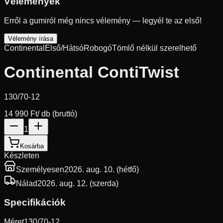
Vélemények
Erről a gumiról még nincs vélemény — legyél te az első!
Vélemény írása
Continental
Első/Hátsó
Robogó
Tömlő nélkül szerelhető
Continental ContiTwist
130/70-12
14 990 Ft
/ db (bruttó)
1
Kosárba
Készleten
Személyesen
2026. aug. 10. (hétfő)
Nálad
2026. aug. 12. (szerda)
Specifikációk
Méret
130/70-12