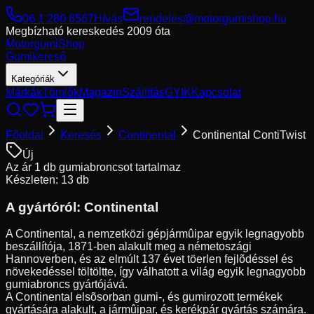
06 1 280 6567
Hívás
rendeles@motorgumishop.hu
Megbízható kereskedés
2009 óta
Motorgumi
Shop
Gumikereső
Kategóriák
Márkák
Tömlők
Magazin
Szállítás
GYIK
Kapcsolat
Főoldal
Keresés
Continental
Continental ContiTwist
Új
Az ár 1 db gumiabroncsot tartalmaz
Készleten: 13 db
A gyártóról:
Continental
A Continental, a nemzetközi gépjármûipar egyik legnagyobb
beszállítója, 1871-ben alakult meg a németoszági
Hannoverben, és az elmúlt 137 évet töerlen fejlõdéssel és
növekedéssel töltöltte, így válhatott a világ egyik legnagyobb
gumiabroncs gyártójává.
A Continental elsõsorban gumi-, és gumirozott termékek
gyártására alakult, a jármûipar, és kerékpár gyártás számára.