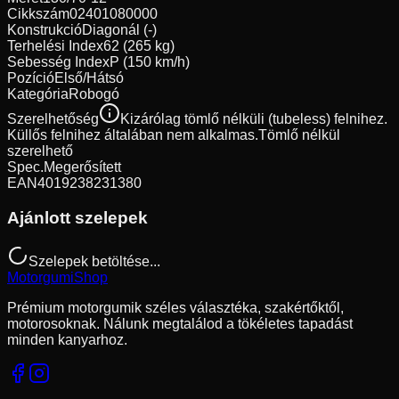
Cikkszám
02401080000
Konstrukció
Diagonál (-)
Terhelési Index
62 (265 kg)
Sebesség Index
P (150 km/h)
Pozíció
Első/Hátsó
Kategória
Robogó
Szerelhetőség
Kizárólag tömlő nélküli (tubeless) felnihez.
Küllős felnihez általában nem alkalmas.
Tömlő nélkül
szerelhető
Spec.
Megerősített
EAN
4019238231380
Ajánlott szelepek
Szelepek betöltése...
Motorgumi
Shop
Prémium motorgumik széles választéka, szakértőktől,
motorosoknak. Nálunk megtalálod a tökéletes tapadást
minden kanyarhoz.