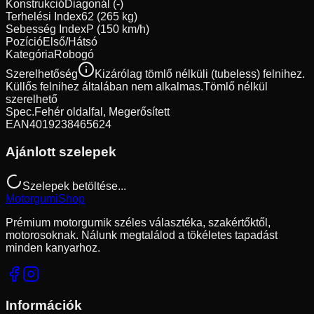
Konstrukció
Diagonál (-)
Terhelési Index
62 (265 kg)
Sebesség Index
P (150 km/h)
Pozíció
Első/Hátsó
Kategória
Robogó
Szerelhetőség
Kizárólag tömlő nélküli (tubeless) felnihez.
Küllős felnihez általában nem alkalmas.
Tömlő nélkül
szerelhető
Spec.
Fehér oldalfal, Megerősített
EAN
4019238465624
Ajánlott szelepek
Szelepek betöltése...
Motorgumi
Shop
Prémium motorgumik széles választéka, szakértőktől,
motorosoknak. Nálunk megtalálod a tökéletes tapadást
minden kanyarhoz.
Információk