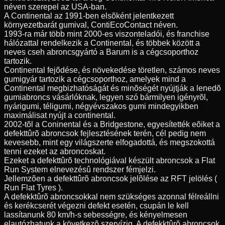
néven szerepel az USA-ban.
A Continental az 1991-ben elsõként jelentkezett
környezetbarát gumival, ContiEcoContact néven.
1993-ra már több mint 2000-es viszonteladói, és franchise
hálózattal rendelkezik a Continental, és többek között a
neves cseh abroncsgyártó a Barum is a cégcsoporthoz
tartozik.
Continental fejõdése, és növekedése töretlen, számos neves
gumigyár tartozik a cégcsoporthoz, amelyek mind a
Continental megbizhatóságát és minõségét nyújtják a lenedõ
gumiabroncs vásárlóknak, legyen szó bármilyen igényrõl,
nyárigumi, téligumi, négyévszakos gumi mindegyikben
maximálisat nyújt a continental.
2002-tõl a Coninental és a Bridgestone, egyesítették eõiket a
defekttûrõ abroncsok fejlesztésének terén, cél pedig nem
kevesebb, mint egy világszerte elfogadottá, és megszokottá
tenni ezeket az abroncoskat.
Ezeket a defekttûrõ technológiával készült abroncsok a Flat
Run System elnevezésû rendszer fémjelzi.
Jellemzõen a defekttûrõ abroncsok jelõlése az RFT jelölés (
Run Flat Tyres ).
A defekktûrõ abroncsokkal nem szükséges azonnal félreállni
és kerékcserét végezni defekt esetén, csupán le kell
lassítanunk 80 km/h-s sebességre, és kényelmesen
elautózhatunk a következõ szervízig. A defekktûrõ abroncsok