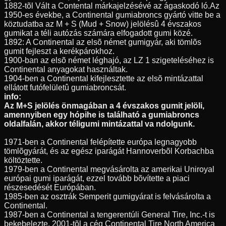
1882-tõl Vált a Contental márkajelzésévé az ágaskodó ló.Az
1950-es évekbe, a Continental gumiabroncs gyártó vitte be a
köztudatba az M + S (Mud + Snow) jelölésû 4 évszakos
gumikat a téli autózás számára elfogadott gumi közé.
1892: A Continental az elsõ német gumigyár, aki tömlõs
gumit fejleszt a kerékpárokhoz.
1900-ban az elsõ német léghajó, az LZ 1 szigeteléséhez is
Continental anyagokat használtak.
1904-ben a Continental kifejlesztette az elsõ mintázattal
ellátott futófelületû gumiabroncsát.
info:
Az M+S jelölés önmagában a 4 évszakos gumit jelöli,
amennyiben egy hópihe is található a gumiabroncs
oldalfalán, akkor téligumi mintázattal va ndolgunk.
1971-ben a Continental felépítette európa legnagyobb
tömlõgyárát, és az egész iparágát Hannoverbõl Korbachba
költöztette.
1979-ben a Continental megvásárolta az amerikai Uniroyal
európai gumi iparágát, ezzel tovább bõvítette a piaci
részesedését Európában.
1985-ben az osztrák Semperit gumigyárat is felvásárolta a
Continental.
1987-ben a Continental a tengerentúli General Tire, Inc.-t is
bekebelezte, 2001-tõl a cég Continental Tire North America