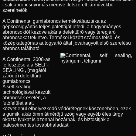
csak abroncsnyomás mérõve lfelszerelt jármûvekbe
szerelhetõk.
A Continental gumiabroncs termékválasztéka az
gépkocsigyártás teljes palettáját lefedi, a hagyományos
abroncsoktól kezdve akár a defekttûrõ vagy terepjáró
abroncsokat tekintve. Termékei között számos felsõ- és
középkategóriás autógyártó által jóváhagyott elsõ szerelésû
abroncs található.
A Continental 2008-as
fejlesztése a a SELF-
SEALING , (magától
záródó) defekttûrõ
gumiabroncs.
A self-sealing
technológiával készült
abroncsok esetén, a
futófelület alatt
közvetlenül elhelyezkedõ védõrétegnek köszönehõen, ezek
a gumik, akár 5mm átmérõjû szög vagy egyéb éles tárgy
okozta lyukat is azonnal bezárnak, és biztosítják a
balesetmentes továbbhaladást.