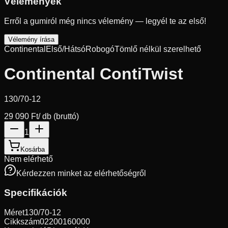
Vélemények
Erről a gumiról még nincs vélemény — legyél te az első!
Vélemény írása
Continental
Első/Hátsó
Robogó
Tömlő nélkül szerelhető
Continental ContiTwist
130/70-12
29 090 Ft
/ db (bruttó)
1
Kosárba
Nem elérhető
Kérdezzen minket az elérhetőségről
Specifikációk
Méret
130/70-12
Cikkszám
02200160000