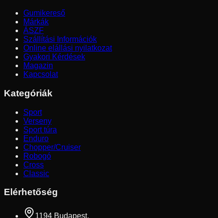
Gumikereső
Márkák
ÁSZF
Szállítási Információk
Online elállási nyilatkozat
Gyakori Kérdések
Magazin
Kapcsolat
Kategóriák
Sport
Verseny
Sport túra
Enduro
Chopper/Cruiser
Robogó
Cross
Classic
Elérhetőség
1194 Budapest,