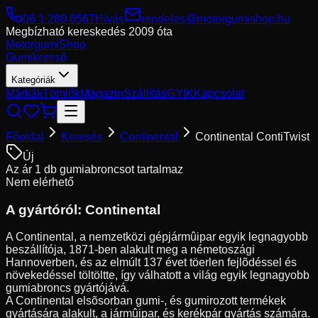
06 1 280 6567
Hívás
rendeles@motorgumishop.hu
Megbízható kereskedés
2009 óta
Motorgumi
Shop
Gumikereső
Kategóriák
Márkák
Tömlők
Magazin
Szállítás
GYIK
Kapcsolat
Főoldal
Keresés
Continental
Continental ContiTwist
Új
Az ár 1 db gumiabroncsot tartalmaz
Nem elérhető
A gyártóról:
Continental
A Continental, a nemzetközi gépjármûipar egyik legnagyobb
beszállítója, 1871-ben alakult meg a németoszági
Hannoverben, és az elmúlt 137 évet töerlen fejlõdéssel és
növekedéssel töltöltte, így válhatott a világ egyik legnagyobb
gumiabroncs gyártójává.
A Continental elsõsorban gumi-, és gumirozott termékek
gyártására alakult, a jármûipar, és kerékpár gyártás számára.