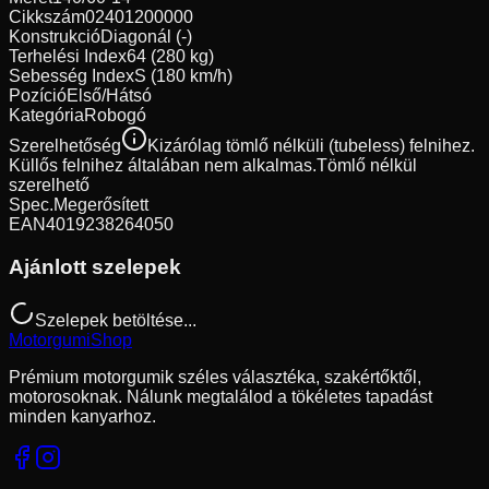
Cikkszám
02401200000
Konstrukció
Diagonál (-)
Terhelési Index
64 (280 kg)
Sebesség Index
S (180 km/h)
Pozíció
Első/Hátsó
Kategória
Robogó
Szerelhetőség
Kizárólag tömlő nélküli (tubeless) felnihez.
Küllős felnihez általában nem alkalmas.
Tömlő nélkül
szerelhető
Spec.
Megerősített
EAN
4019238264050
Ajánlott szelepek
Szelepek betöltése...
Motorgumi
Shop
Prémium motorgumik széles választéka, szakértőktől,
motorosoknak. Nálunk megtalálod a tökéletes tapadást
minden kanyarhoz.