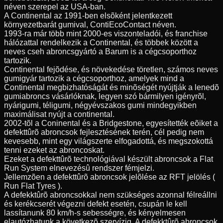
néven szerepel az USA-ban.
A Continental az 1991-ben elsõként jelentkezett
környezetbarát gumival, ContiEcoContact néven.
1993-ra már több mint 2000-es viszonteladói, és franchise
hálózattal rendelkezik a Continental, és többek között a
neves cseh abroncsgyártó a Barum is a cégcsoporthoz
tartozik.
Continental fejõdése, és növekedése töretlen, számos neves
gumigyár tartozik a cégcsoporthoz, amelyek mind a
Continental megbizhatóságát és minõségét nyújtják a lenedõ
gumiabroncs vásárlóknak, legyen szó bármilyen igényrõl,
nyárigumi, téligumi, négyévszakos gumi mindegyikben
maximálisat nyújt a continental.
2002-tõl a Coninental és a Bridgestone, egyesítették eõiket a
defekttûrõ abroncsok fejlesztésének terén, cél pedig nem
kevesebb, mint egy világszerte elfogadottá, és megszokottá
tenni ezeket az abroncoskat.
Ezeket a defekttûrõ technológiával készült abroncsok a Flat
Run System elnevezésû rendszer fémjelzi.
Jellemzõen a defekttûrõ abroncsok jelõlése az RFT jelölés (
Run Flat Tyres ).
A defekktûrõ abroncsokkal nem szükséges azonnal félreállni
és kerékcserét végezni defekt esetén, csupán le kell
lassítanunk 80 km/h-s sebességre, és kényelmesen
elautózhatunk a következõ szervízig. A defekktûrõ abroncsok