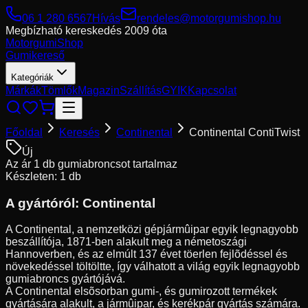
06 1 280 6567
Hívás
rendeles@motorgumishop.hu
Megbízható kereskedés
2009 óta
Motorgumi
Shop
Gumikereső
Kategóriák
Márkák
Tömlők
Magazin
Szállítás
GYIK
Kapcsolat
Főoldal
Keresés
Continental
Continental ContiTwist
Új
Az ár 1 db gumiabroncsot tartalmaz
Készleten: 1 db
A gyártóról:
Continental
A Continental, a nemzetközi gépjármûipar egyik legnagyobb
beszállítója, 1871-ben alakult meg a németoszági
Hannoverben, és az elmúlt 137 évet töerlen fejlõdéssel és
növekedéssel töltöltte, így válhatott a világ egyik legnagyobb
gumiabroncs gyártójává.
A Continental elsõsorban gumi-, és gumirozott termékek
gyártására alakult, a jármûipar, és kerékpár gyártás számára.