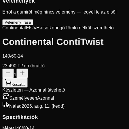
Vélemények
Erről a gumiról még nincs vélemény — legyél te az első!
Vélemény írása
Continental
Első/Hátsó
Robogó
Tömlő nélkül szerelhető
Continental ContiTwist
140/60-14
23 490 Ft
/ db (bruttó)
1
Kosárba
Készleten — Azonnal átvehető
Személyesen
Azonnal
Nálad
2026. aug. 11. (kedd)
Specifikációk
Méret
140/60-14