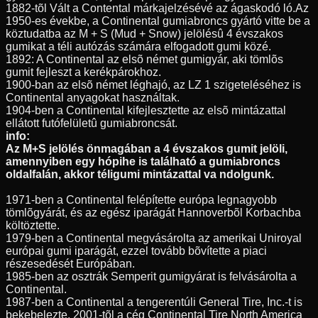
1882-tõl Vált a Contental márkajelzésévé az ágaskodó ló.Az
1950-es évekbe, a Continental gumiabroncs gyártó vitte be a
köztudatba az M + S (Mud + Snow) jelölésû 4 évszakos
gumikat a téli autózás számára elfogadott gumi közé.
1892: A Continental az elsõ német gumigyár, aki tömlõs
gumit fejleszt a kerékpárokhoz.
1900-ban az elsõ német léghajó, az LZ 1 szigeteléséhez is
Continental anyagokat használtak.
1904-ben a Continental kifejlesztette az elsõ mintázattal
ellátott futófelületû gumiabroncsát.
info:
Az M+S jelölés önmagában a 4 évszakos gumit jelöli,
amennyiben egy hópihe is található a gumiabroncs
oldalfalán, akkor téligumi mintázattal va ndolgunk.
1971-ben a Continental felépítette európa legnagyobb
tömlõgyárát, és az egész iparágát Hannoverbõl Korbachba
költöztette.
1979-ben a Continental megvásárolta az amerikai Uniroyal
európai gumi iparágát, ezzel tovább bõvítette a piaci
részesedését Európában.
1985-ben az osztrák Semperit gumigyárat is felvásárolta a
Continental.
1987-ben a Continental a tengerentúli General Tire, Inc.-t is
bekebelezte, 2001-tõl a cég Continental Tire North America