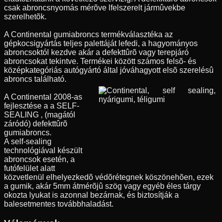
csak abroncsnyomás mérõve lfelszerelt jármûvekbe
szerelhetõk.
A Continental gumiabroncs termékválasztéka az
gépkocsigyártás teljes palettáját lefedi, a hagyományos
abroncsoktól kezdve akár a defekttûrõ vagy terepjáró
abroncsokat tekintve. Termékei között számos felsõ- és
középkategóriás autógyártó által jóváhagyott elsõ szerelésû
abroncs található.
A Continental 2008-as
fejlesztése a a SELF-
SEALING , (magától
záródó) defekttûrõ
gumiabroncs.
A self-sealing
technológiával készült
abroncsok esetén, a
futófelület alatt
közvetlenül elhelyezkedõ védõrétegnek köszönehõen, ezek
a gumik, akár 5mm átmérõjû szög vagy egyéb éles tárgy
okozta lyukat is azonnal bezárnak, és biztosítják a
balesetmentes továbbhaladást.