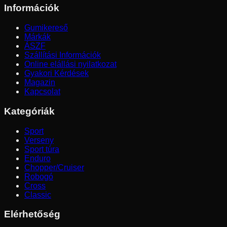
Információk
Gumikereső
Márkák
ÁSZF
Szállítási Információk
Online elállási nyilatkozat
Gyakori Kérdések
Magazin
Kapcsolat
Kategóriák
Sport
Verseny
Sport túra
Enduro
Chopper/Cruiser
Robogó
Cross
Classic
Elérhetőség