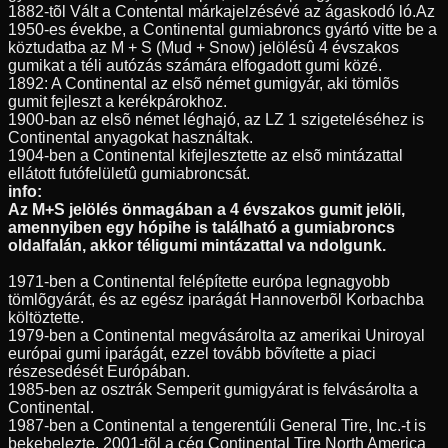
1882-tõl Vált a Contental márkajelzésévé az ágaskodó ló.Az
1950-es évekbe, a Continental gumiabroncs gyártó vitte be a
köztudatba az M + S (Mud + Snow) jelölésû 4 évszakos
gumikat a téli autózás számára elfogadott gumi közé.
1892: A Continental az elsõ német gumigyár, aki tömlõs
gumit fejleszt a kerékpárokhoz.
1900-ban az elsõ német léghajó, az LZ 1 szigeteléséhez is
Continental anyagokat használtak.
1904-ben a Continental kifejlesztette az elsõ mintázattal
ellátott futófelületû gumiabroncsát.
info:
Az M+S jelölés önmagában a 4 évszakos gumit jelöli,
amennyiben egy hópihe is található a gumiabroncs
oldalfalán, akkor téligumi mintázattal va ndolgunk.
1971-ben a Continental felépítette európa legnagyobb
tömlõgyárát, és az egész iparágát Hannoverbõl Korbachba
költöztette.
1979-ben a Continental megvásárolta az amerikai Uniroyal
európai gumi iparágát, ezzel tovább bõvítette a piaci
részesedését Európában.
1985-ben az osztrák Semperit gumigyárat is felvásárolta a
Continental.
1987-ben a Continental a tengerentúli General Tire, Inc.-t is
bekebelezte, 2001-tõl a cég Continental Tire North America