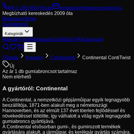
06 1 280 6567
Hívás
rendeles@motorgumishop.hu
Megbízható kereskedés
2009 óta
Motorgumi
Shop
Gumikereső
Kategóriák
Márkák
Tömlők
Magazin
Szállítás
GYIK
Kapcsolat
Főoldal
Keresés
Continental
Continental ContiTwist
Új
Az ár 1 db gumiabroncsot tartalmaz
Nem elérhető
A gyártóról:
Continental
A Continental, a nemzetközi gépjármûipar egyik legnagyobb
beszállítója, 1871-ben alakult meg a németoszági
Hannoverben, és az elmúlt 137 évet töerlen fejlõdéssel és
növekedéssel töltöltte, így válhatott a világ egyik legnagyobb
gumiabroncs gyártójává.
A Continental elsõsorban gumi-, és gumirozott termékek
gyártására alakult, a jármûipar, és kerékpár gyártás számára.