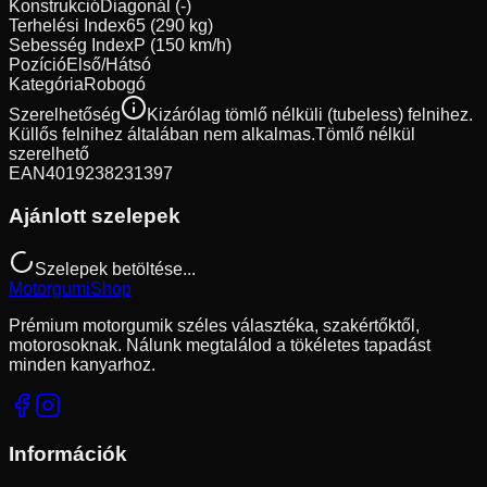
Konstrukció
Diagonál (-)
Terhelési Index
65 (290 kg)
Sebesség Index
P (150 km/h)
Pozíció
Első/Hátsó
Kategória
Robogó
Szerelhetőség
Kizárólag tömlő nélküli (tubeless) felnihez.
Küllős felnihez általában nem alkalmas.
Tömlő nélkül
szerelhető
EAN
4019238231397
Ajánlott szelepek
Szelepek betöltése...
Motorgumi
Shop
Prémium motorgumik széles választéka, szakértőktől,
motorosoknak. Nálunk megtalálod a tökéletes tapadást
minden kanyarhoz.
Információk