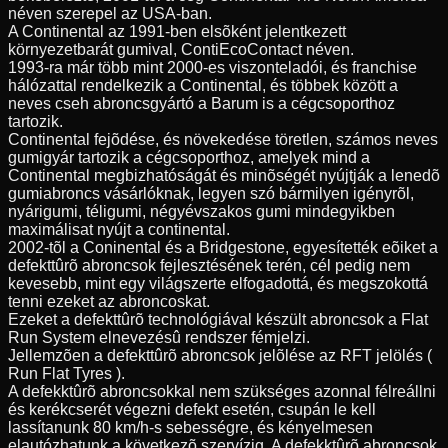
néven szerepel az USA-ban.
A Continental az 1991-ben elsõként jelentkezett
környezetbarát gumival, ContiEcoContact néven.
1993-ra már több mint 2000-es viszonteladói, és franchise
hálózattal rendelkezik a Continental, és többek között a
neves cseh abroncsgyártó a Barum is a cégcsoporthoz
tartozik.
Continental fejõdése, és növekedése töretlen, számos neves
gumigyár tartozik a cégcsoporthoz, amelyek mind a
Continental megbizhatóságát és minõségét nyújtják a lenedõ
gumiabroncs vásárlóknak, legyen szó bármilyen igényrõl,
nyárigumi, téligumi, négyévszakos gumi mindegyikben
maximálisat nyújt a continental.
2002-tõl a Coninental és a Bridgestone, egyesítették eõiket a
defekttûrõ abroncsok fejlesztésének terén, cél pedig nem
kevesebb, mint egy világszerte elfogadottá, és megszokottá
tenni ezeket az abroncoskat.
Ezeket a defekttûrõ technológiával készült abroncsok a Flat
Run System elnevezésû rendszer fémjelzi.
Jellemzõen a defekttûrõ abroncsok jelõlése az RFT jelölés (
Run Flat Tyres ).
A defekktûrõ abroncsokkal nem szükséges azonnal félreállni
és kerékcserét végezni defekt esetén, csupán le kell
lassítanunk 80 km/h-s sebességre, és kényelmesen
elautózhatunk a következõ szervízig. A defekktûrõ abroncsok