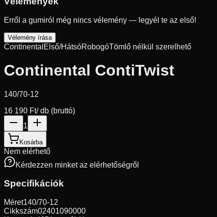
Vélemények
Erről a gumiról még nincs vélemény — legyél te az első!
Vélemény írása
Continental
Első/Hátsó
Robogó
Tömlő nélkül szerelhető
Continental ContiTwist
140/70-12
16 190 Ft
/ db (bruttó)
1
Kosárba
Nem elérhető
Kérdezzen minket az elérhetőségről
Specifikációk
Méret
140/70-12
Cikkszám
02401090000