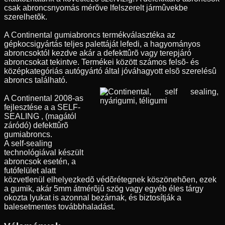
csak abroncsnyomás mérõve lfelszerelt jármûvekbe
szerelhetõk.
A Continental gumiabroncs termékválasztéka az
gépkocsigyártás teljes palettáját lefedi, a hagyományos
abroncsoktól kezdve akár a defekttûrõ vagy terepjáró
abroncsokat tekintve. Termékei között számos felsõ- és
középkategóriás autógyártó által jóváhagyott elsõ szerelésû
abroncs található.
A Continental 2008-as
fejlesztése a a SELF-
SEALING , (magától
záródó) defekttûrõ
gumiabroncs.
A self-sealing
technológiával készült
abroncsok esetén, a
futófelület alatt
közvetlenül elhelyezkedõ védõrétegnek köszönehõen, ezek
a gumik, akár 5mm átmérõjû szög vagy egyéb éles tárgy
okozta lyukat is azonnal bezárnak, és biztosítják a
balesetmentes továbbhaladást.