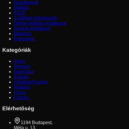
Gumikereső
Márkák
ÁSZF
Szállítási Információk
Online elállási nyilatkozat
Gyakori Kérdések
Magazin
Kapcsolat
Kategóriák
Sport
Verseny
Sport túra
Enduro
Chopper/Cruiser
Robogó
Cross
Classic
Elérhetőség
1194 Budapest,
Méta u. 13.