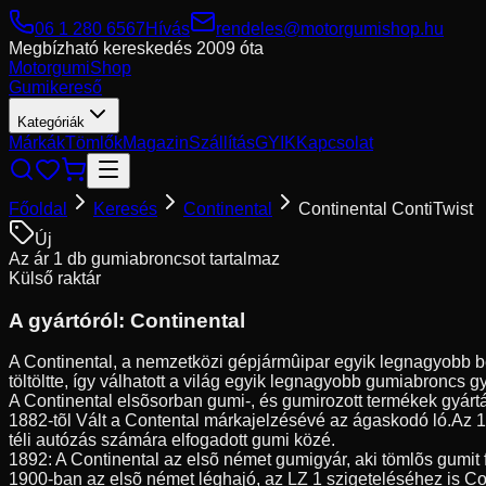
06 1 280 6567
Hívás
rendeles@motorgumishop.hu
Megbízható kereskedés
2009 óta
Motorgumi
Shop
Gumikereső
Kategóriák
Márkák
Tömlők
Magazin
Szállítás
GYIK
Kapcsolat
Főoldal
Keresés
Continental
Continental ContiTwist
Új
Az ár 1 db gumiabroncsot tartalmaz
Külső raktár
A gyártóról:
Continental
A Continental, a nemzetközi gépjármûipar egyik legnagyobb be
töltöltte, így válhatott a világ egyik legnagyobb gumiabroncs g
A Continental elsõsorban gumi-, és gumirozott termékek gyártá
1882-tõl Vált a Contental márkajelzésévé az ágaskodó ló.Az 
téli autózás számára elfogadott gumi közé.
1892: A Continental az elsõ német gumigyár, aki tömlõs gumit 
1900-ban az elsõ német léghajó, az LZ 1 szigeteléséhez is Co