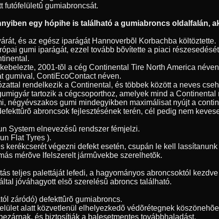
tt futófelületû gumiabroncsát.
yiben egy hópihe is található a gumiabroncs oldalfalán, ak
árát, és az egész iparágát Hannoverbõl Korbachba költöztette.
ópai gumi iparágát, ezzel tovább bõvítette a piaci részesedésé
tinental.
 bekebelezte, 2001-tõl a cég Continental Tire North America név
át gumival, ContiEcoContact néven.
ózattal rendelkezik a Continental, és többek között a neves cse
gumigyár tartozik a cégcsoporthoz, amelyek mind a Continenta
umi, négyévszakos gumi mindegyikben maximálisat nyújt a contin
 defekttûrõ abroncsok fejlesztésének terén, cél pedig nem kevese
Run System elnevezésû rendszer fémjelzi.
n Flat Tyres ).
s kerékcserét végezni defekt esetén, csupán le kell lassítanu
más mérõve lfelszerelt jármûvekbe szerelhetõk.
 teljes palettáját lefedi, a hagyományos abroncsoktól kezdve a
ltal jóváhagyott elsõ szerelésû abroncs található.
ól záródó) defekttûrõ gumiabroncs.
tófelület alatt közvetlenül elhelyezkedõ védõrétegnek köszöneh
bezárnak, és biztosítják a balesetmentes továbbhaladást.