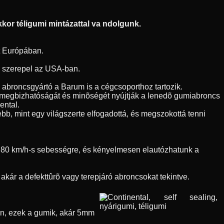
kor téligumi mintázattal va ndolgunk.
t Európában.
en szerepel az USA-ban.
h abroncsgyártó a Barum is a cégcsoporthoz tartozik.
l megbizhatóságát és minõségét nyújtják a lenedõ gumiabroncs
ental.
bb, mint egy világszerte elfogadottá, és megszokottá tenni
nk 80 km/h-s sebességre, és kényelmesen elautózhatunk a
kár a defekttûrõ vagy terepjáró abroncsokat tekintve.
õen, ezek a gumik, akár 5mm