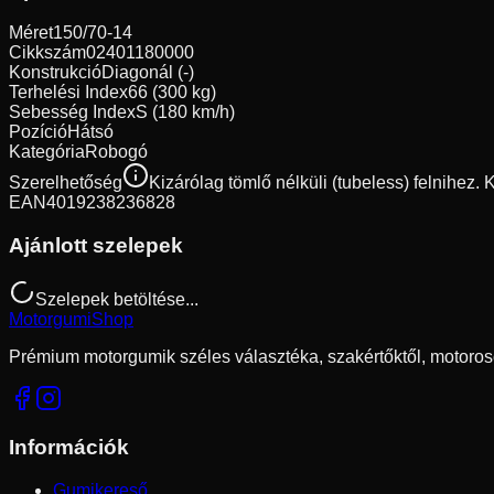
Méret
150/70-14
Cikkszám
02401180000
Konstrukció
Diagonál (-)
Terhelési Index
66 (300 kg)
Sebesség Index
S (180 km/h)
Pozíció
Hátsó
Kategória
Robogó
Szerelhetőség
Kizárólag tömlő nélküli (tubeless) felnihez.
EAN
4019238236828
Ajánlott szelepek
Szelepek betöltése...
Motorgumi
Shop
Prémium motorgumik széles választéka, szakértőktől, motoros
Információk
Gumikereső