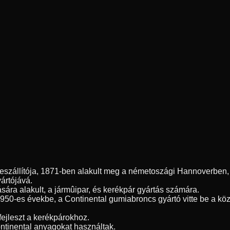
szállítója, 1871-ben alakult meg a németoszági Hannoverben, é
yártójává.
sára alakult, a jármûipar, és kerékpár gyártás számára.
1950-es évekbe, a Continental gumiabroncs gyártó vitte be a kö
fejleszt a kerékpárokhoz.
ntinental anyagokat használtak.