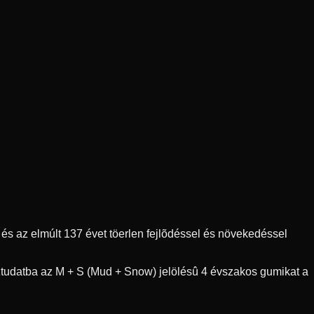
s az elmúlt 137 évet töerlen fejlõdéssel és növekedéssel
ztudatba az M + S (Mud + Snow) jelölésû 4 évszakos gumikat a