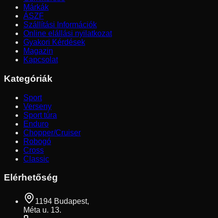
Márkák
ÁSZF
Szállítási Információk
Online elállási nyilatkozat
Gyakori Kérdések
Magazin
Kapcsolat
Kategóriák
Sport
Verseny
Sport túra
Enduro
Chopper/Cruiser
Robogó
Cross
Classic
Elérhetőség
1194 Budapest,
Méta u. 13.