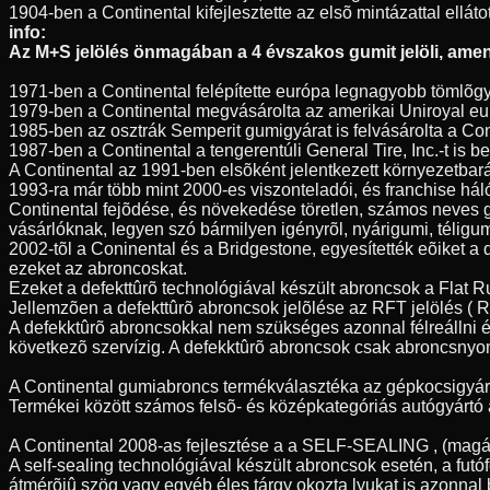
1904-ben a Continental kifejlesztette az elsõ mintázattal elláto
info:
Az M+S jelölés önmagában a 4 évszakos gumit jelöli, amenn
1971-ben a Continental felépítette európa legnagyobb tömlõgy
1979-ben a Continental megvásárolta az amerikai Uniroyal eur
1985-ben az osztrák Semperit gumigyárat is felvásárolta a Con
1987-ben a Continental a tengerentúli General Tire, Inc.-t is
A Continental az 1991-ben elsõként jelentkezett környezetbar
1993-ra már több mint 2000-es viszonteladói, és franchise hál
Continental fejõdése, és növekedése töretlen, számos neves 
vásárlóknak, legyen szó bármilyen igényrõl, nyárigumi, télig
2002-tõl a Coninental és a Bridgestone, egyesítették eõiket a
ezeket az abroncoskat.
Ezeket a defekttûrõ technológiával készült abroncsok a Flat 
Jellemzõen a defekttûrõ abroncsok jelõlése az RFT jelölés ( Ru
A defekktûrõ abroncsokkal nem szükséges azonnal félreállni é
következõ szervízig. A defekktûrõ abroncsok csak abroncsnyo
A Continental gumiabroncs termékválasztéka az gépkocsigyártás
Termékei között számos felsõ- és középkategóriás autógyártó á
A Continental 2008-as fejlesztése a a SELF-SEALING , (magát
A self-sealing technológiával készült abroncsok esetén, a fu
átmérõjû szög vagy egyéb éles tárgy okozta lyukat is azonnal 