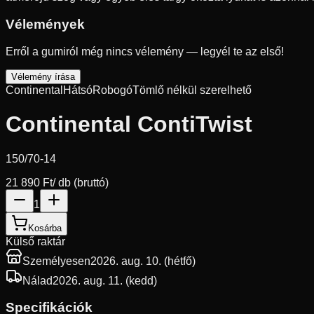
Vélemények
Erről a gumiról még nincs vélemény — legyél te az első!
Vélemény írása
Continental
Hátsó
Robogó
Tömlő nélkül szerelhető
Continental ContiTwist
150/70-14
21 890 Ft
/ db (bruttó)
1
Kosárba
Külső raktár
Személyesen
2026. aug. 10. (hétfő)
Nálad
2026. aug. 11. (kedd)
Specifikációk