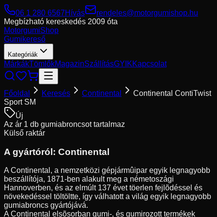
06 1 280 6567
Hívás
rendeles@motorgumishop.hu
Megbízható kereskedés
2009 óta
Motorgumi
Shop
Gumikereső
Kategóriák
Márkák
Tömlők
Magazin
Szállítás
GYIK
Kapcsolat
Főoldal
Keresés
Continental
Continental ContiTwist
Sport SM
Új
Az ár 1 db gumiabroncsot tartalmaz
Külső raktár
A gyártóról:
Continental
A Continental, a nemzetközi gépjármûipar egyik legnagyobb
beszállítója, 1871-ben alakult meg a németoszági
Hannoverben, és az elmúlt 137 évet töerlen fejlõdéssel és
növekedéssel töltöltte, így válhatott a világ egyik legnagyobb
gumiabroncs gyártójává.
A Continental elsõsorban gumi-, és gumirozott termékek