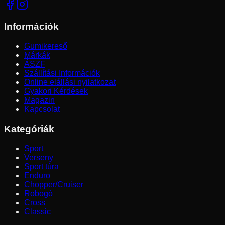
Információk
Gumikereső
Márkák
ÁSZF
Szállítási Információk
Online elállási nyilatkozat
Gyakori Kérdések
Magazin
Kapcsolat
Kategóriák
Sport
Verseny
Sport túra
Enduro
Chopper/Cruiser
Robogó
Cross
Classic