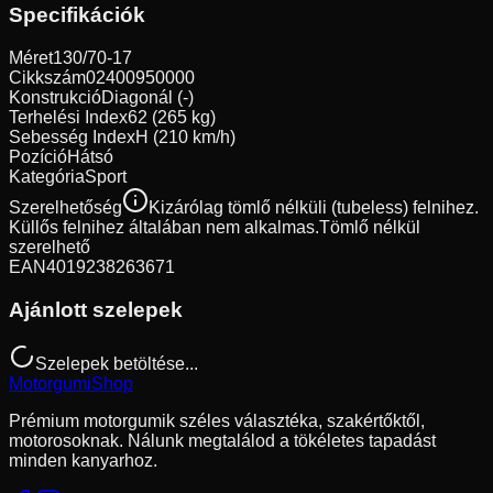
Specifikációk
Méret
130/70-17
Cikkszám
02400950000
Konstrukció
Diagonál (-)
Terhelési Index
62 (265 kg)
Sebesség Index
H (210 km/h)
Pozíció
Hátsó
Kategória
Sport
Szerelhetőség
Kizárólag tömlő nélküli (tubeless) felnihez.
Küllős felnihez általában nem alkalmas.
Tömlő nélkül
szerelhető
EAN
4019238263671
Ajánlott szelepek
Szelepek betöltése...
Motorgumi
Shop
Prémium motorgumik széles választéka, szakértőktől,
motorosoknak. Nálunk megtalálod a tökéletes tapadást
minden kanyarhoz.