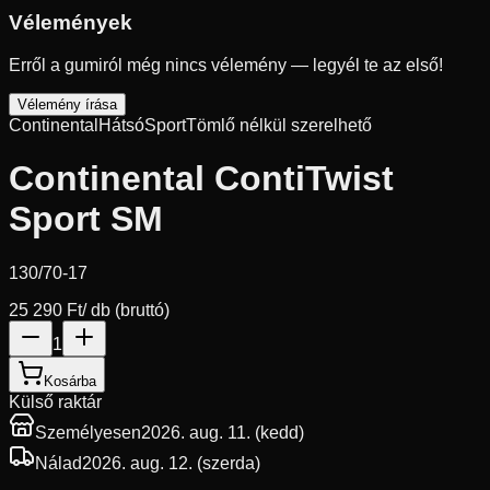
Vélemények
Erről a gumiról még nincs vélemény — legyél te az első!
Vélemény írása
Continental
Hátsó
Sport
Tömlő nélkül szerelhető
Continental ContiTwist
Sport SM
130/70-17
25 290 Ft
/ db (bruttó)
1
Kosárba
Külső raktár
Személyesen
2026. aug. 11. (kedd)
Nálad
2026. aug. 12. (szerda)