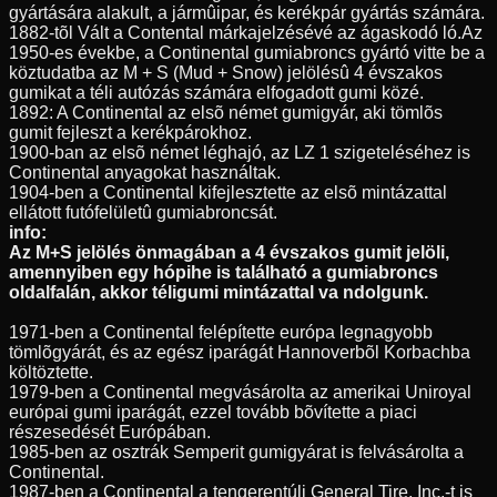
gyártására alakult, a jármûipar, és kerékpár gyártás számára.
1882-tõl Vált a Contental márkajelzésévé az ágaskodó ló.Az
1950-es évekbe, a Continental gumiabroncs gyártó vitte be a
köztudatba az M + S (Mud + Snow) jelölésû 4 évszakos
gumikat a téli autózás számára elfogadott gumi közé.
1892: A Continental az elsõ német gumigyár, aki tömlõs
gumit fejleszt a kerékpárokhoz.
1900-ban az elsõ német léghajó, az LZ 1 szigeteléséhez is
Continental anyagokat használtak.
1904-ben a Continental kifejlesztette az elsõ mintázattal
ellátott futófelületû gumiabroncsát.
info:
Az M+S jelölés önmagában a 4 évszakos gumit jelöli,
amennyiben egy hópihe is található a gumiabroncs
oldalfalán, akkor téligumi mintázattal va ndolgunk.
1971-ben a Continental felépítette európa legnagyobb
tömlõgyárát, és az egész iparágát Hannoverbõl Korbachba
költöztette.
1979-ben a Continental megvásárolta az amerikai Uniroyal
európai gumi iparágát, ezzel tovább bõvítette a piaci
részesedését Európában.
1985-ben az osztrák Semperit gumigyárat is felvásárolta a
Continental.
1987-ben a Continental a tengerentúli General Tire, Inc.-t is