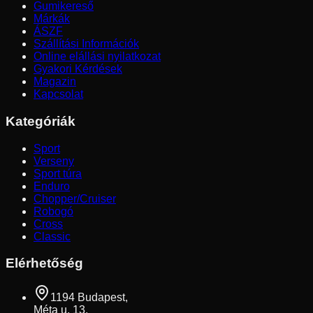
Gumikereső
Márkák
ÁSZF
Szállítási Információk
Online elállási nyilatkozat
Gyakori Kérdések
Magazin
Kapcsolat
Kategóriák
Sport
Verseny
Sport túra
Enduro
Chopper/Cruiser
Robogó
Cross
Classic
Elérhetőség
1194 Budapest,
Méta u. 13.