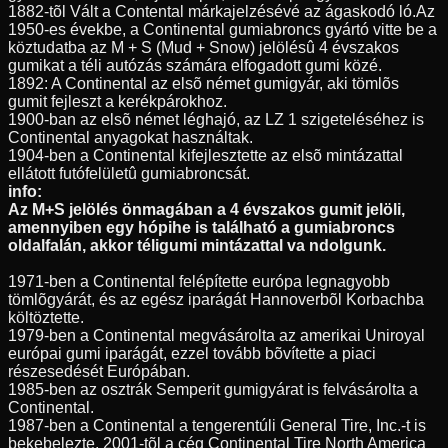
1882-tõl Vált a Contental márkajelzésévé az ágaskodó ló.Az
1950-es évekbe, a Continental gumiabroncs gyártó vitte be a
köztudatba az M + S (Mud + Snow) jelölésû 4 évszakos
gumikat a téli autózás számára elfogadott gumi közé.
1892: A Continental az elsõ német gumigyár, aki tömlõs
gumit fejleszt a kerékpárokhoz.
1900-ban az elsõ német léghajó, az LZ 1 szigeteléséhez is
Continental anyagokat használtak.
1904-ben a Continental kifejlesztette az elsõ mintázattal
ellátott futófelületû gumiabroncsát.
info:
Az M+S jelölés önmagában a 4 évszakos gumit jelöli,
amennyiben egy hópihe is található a gumiabroncs
oldalfalán, akkor téligumi mintázattal va ndolgunk.
1971-ben a Continental felépítette európa legnagyobb
tömlõgyárát, és az egész iparágát Hannoverbõl Korbachba
költöztette.
1979-ben a Continental megvásárolta az amerikai Uniroyal
európai gumi iparágát, ezzel tovább bõvítette a piaci
részesedését Európában.
1985-ben az osztrák Semperit gumigyárat is felvásárolta a
Continental.
1987-ben a Continental a tengerentúli General Tire, Inc.-t is
bekebelezte, 2001-tõl a cég Continental Tire North America