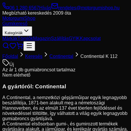
06 1 280 6567
Hívás
rendeles@motorgumishop.hu
Megbízható kereskedés
2009 óta
Motorgumi
Shop
Gumikereső
Kategóriák
Márkák
Tömlők
Magazin
Szállítás
GYIK
Kapcsolat
Főoldal
Keresés
Continental
Continental K 112
Új
Az ár 1 db gumiabroncsot tartalmaz
Nem elérhető
A gyártóról:
Continental
A Continental, a nemzetközi gépjármûipar egyik legnagyobb
beszállítója, 1871-ben alakult meg a németoszági
Hannoverben, és az elmúlt 137 évet töerlen fejlõdéssel és
növekedéssel töltöltte, így válhatott a világ egyik legnagyobb
gumiabroncs gyártójává.
A Continental elsõsorban gumi-, és gumirozott termékek
gyártására alakult, a jármûipar, és kerékpár gyártás számára.