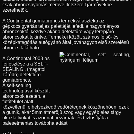
csak abroncsnyomás mérõve lfelszerelt jármûvekbe
szerelhetõk.
A Continental gumiabroncs termékválasztéka az
gépkocsigyártás teljes palettáját lefedi, a hagyományos
abroncsoktól kezdve akár a defekttûrõ vagy terepjáró
abroncsokat tekintve. Termékei között számos felsõ- és
középkategóriás autógyártó által jóváhagyott elsõ szerelésû
abroncs található.
A Continental 2008-as
fejlesztése a a SELF-
SEALING , (magától
záródó) defekttûrõ
gumiabroncs.
A self-sealing
technológiával készült
abroncsok esetén, a
futófelület alatt
közvetlenül elhelyezkedõ védõrétegnek köszönehõen, ezek
a gumik, akár 5mm átmérõjû szög vagy egyéb éles tárgy
okozta lyukat is azonnal bezárnak, és biztosítják a
balesetmentes továbbhaladást.