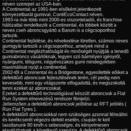
néven szerepel az USA-ban.
A Continental az 1991-ben elsõként jelentkezett
környezetbarát gumival, ContiEcoContact néven.
1993-ra már több mint 2000-es viszonteladói, és franchise
hálózattal rendelkezik a Continental, és többek között a
neves cseh abroncsgyártó a Barum is a cégcsoporthoz
tartozik.
Continental fejõdése, és növekedése töretlen, számos neves
gumigyár tartozik a cégcsoporthoz, amelyek mind a
Continental megbizhatóságát és minõségét nyújtják a lenedõ
gumiabroncs vásárlóknak, legyen szó bármilyen igényrõl,
nyárigumi, téligumi, négyévszakos gumi mindegyikben
maximálisat nyújt a continental.
2002-tõl a Coninental és a Bridgestone, egyesítették eõiket a
defekttûrõ abroncsok fejlesztésének terén, cél pedig nem
kevesebb, mint egy világszerte elfogadottá, és megszokottá
tenni ezeket az abroncoskat.
Ezeket a defekttûrõ technológiával készült abroncsok a Flat
Run System elnevezésû rendszer fémjelzi.
Jellemzõen a defekttûrõ abroncsok jelõlése az RFT jelölés (
Run Flat Tyres ).
A defekktûrõ abroncsokkal nem szükséges azonnal félreállni
és kerékcserét végezni defekt esetén, csupán le kell
lassítanunk 80 km/h-s sebességre, és kényelmesen
elautózhatunk a következõ szervízig. A defekktûrõ abroncsok