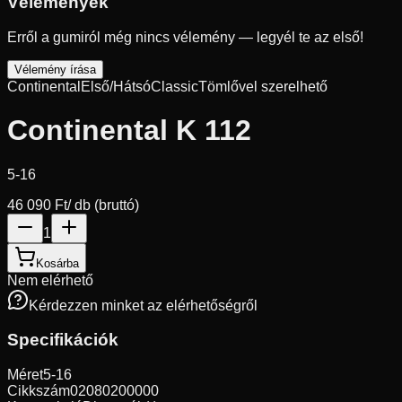
Vélemények
Erről a gumiról még nincs vélemény — legyél te az első!
Vélemény írása
Continental
Első/Hátsó
Classic
Tömlővel szerelhető
Continental K 112
5-16
46 090 Ft
/ db (bruttó)
1
Kosárba
Nem elérhető
Kérdezzen minket az elérhetőségről
Specifikációk
Méret
5-16
Cikkszám
02080200000