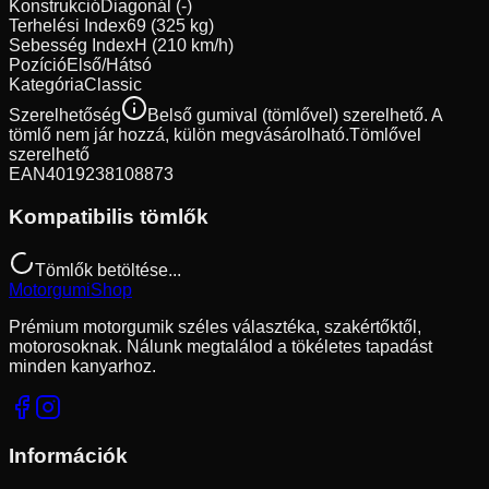
Konstrukció
Diagonál (-)
Terhelési Index
69 (325 kg)
Sebesség Index
H (210 km/h)
Pozíció
Első/Hátsó
Kategória
Classic
Szerelhetőség
Belső gumival (tömlővel) szerelhető. A
tömlő nem jár hozzá, külön megvásárolható.
Tömlővel
szerelhető
EAN
4019238108873
Kompatibilis tömlők
Tömlők betöltése...
Motorgumi
Shop
Prémium motorgumik széles választéka, szakértőktől,
motorosoknak. Nálunk megtalálod a tökéletes tapadást
minden kanyarhoz.
Információk