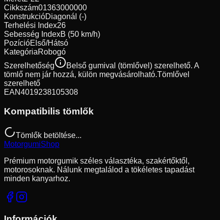
Cikkszám
01363000000
Konstrukció
Diagonál (-)
Terhelési Index
26
Sebesség Index
B (50 km/h)
Pozíció
Első/Hátsó
Kategória
Robogó
Szerelhetőség
Belső gumival (tömlővel) szerelhető. A
tömlő nem jár hozzá, külön megvásárolható.
Tömlővel
szerelhető
EAN
4019238105308
Kompatibilis tömlők
Tömlők betöltése...
Motorgumi
Shop
Prémium motorgumik széles választéka, szakértőktől,
motorosoknak. Nálunk megtalálod a tökéletes tapadást
minden kanyarhoz.
Információk