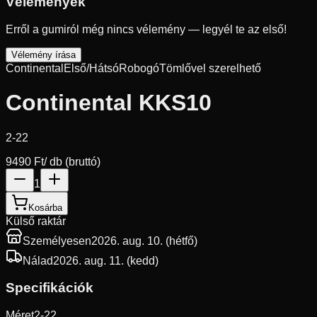
Vélemények
Erről a gumiról még nincs vélemény — legyél te az első!
Vélemény írása
Continental
Első/Hátsó
Robogó
Tömlővel szerelhető
Continental KKS10
2-22
9490 Ft
/ db (bruttó)
1
Kosárba
Külső raktár
Személyesen
2026. aug. 10. (hétfő)
Nálad
2026. aug. 11. (kedd)
Specifikációk
Méret
2-22