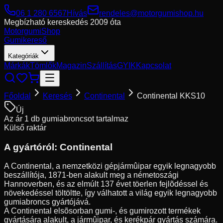
06 1 280 6567
Hívás
rendeles@motorgumishop.hu
Megbízható kereskedés
2009 óta
Motorgumi
Shop
Gumikereső
Kategóriák
Márkák
Tömlők
Magazin
Szállítás
GYIK
Kapcsolat
Főoldal
Keresés
Continental
Continental KKS10
Új
Az ár 1 db gumiabroncsot tartalmaz
Külső raktár
A gyártóról:
Continental
A Continental, a nemzetközi gépjármûipar egyik legnagyobb
beszállítója, 1871-ben alakult meg a németoszági
Hannoverben, és az elmúlt 137 évet töerlen fejlõdéssel és
növekedéssel töltöltte, így válhatott a világ egyik legnagyobb
gumiabroncs gyártójává.
A Continental elsõsorban gumi-, és gumirozott termékek
gyártására alakult, a jármûipar, és kerékpár gyártás számára.