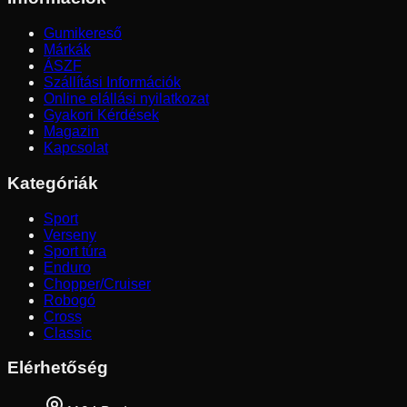
Gumikereső
Márkák
ÁSZF
Szállítási Információk
Online elállási nyilatkozat
Gyakori Kérdések
Magazin
Kapcsolat
Kategóriák
Sport
Verseny
Sport túra
Enduro
Chopper/Cruiser
Robogó
Cross
Classic
Elérhetőség