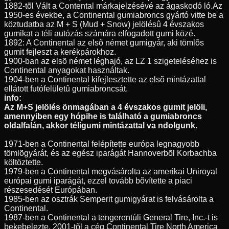
1882-tõl Vált a Contental márkajelzésévé az ágaskodó ló.Az
1950-es évekbe, a Continental gumiabroncs gyártó vitte be a
köztudatba az M + S (Mud + Snow) jelölésû 4 évszakos
gumikat a téli autózás számára elfogadott gumi közé.
1892: A Continental az elsõ német gumigyár, aki tömlõs
gumit fejleszt a kerékpárokhoz.
1900-ban az elsõ német léghajó, az LZ 1 szigeteléséhez is
Continental anyagokat használtak.
1904-ben a Continental kifejlesztette az elsõ mintázattal
ellátott futófelületû gumiabroncsát.
info:
Az M+S jelölés önmagában a 4 évszakos gumit jelöli,
amennyiben egy hópihe is található a gumiabroncs
oldalfalán, akkor téligumi mintázattal va ndolgunk.
1971-ben a Continental felépítette európa legnagyobb
tömlõgyárát, és az egész iparágát Hannoverbõl Korbachba
költöztette.
1979-ben a Continental megvásárolta az amerikai Uniroyal
európai gumi iparágát, ezzel tovább bõvítette a piaci
részesedését Európában.
1985-ben az osztrák Semperit gumigyárat is felvásárolta a
Continental.
1987-ben a Continental a tengerentúli General Tire, Inc.-t is
bekebelezte, 2001-tõl a cég Continental Tire North America