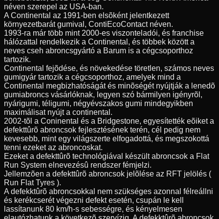
néven szerepel az USA-ban.
A Continental az 1991-ben elsõként jelentkezett
környezetbarát gumival, ContiEcoContact néven.
1993-ra már több mint 2000-es viszonteladói, és franchise
hálózattal rendelkezik a Continental, és többek között a
neves cseh abroncsgyártó a Barum is a cégcsoporthoz
tartozik.
Continental fejõdése, és növekedése töretlen, számos neves
gumigyár tartozik a cégcsoporthoz, amelyek mind a
Continental megbizhatóságát és minõségét nyújtják a lenedõ
gumiabroncs vásárlóknak, legyen szó bármilyen igényrõl,
nyárigumi, téligumi, négyévszakos gumi mindegyikben
maximálisat nyújt a continental.
2002-tõl a Coninental és a Bridgestone, egyesítették eõiket a
defekttûrõ abroncsok fejlesztésének terén, cél pedig nem
kevesebb, mint egy világszerte elfogadottá, és megszokottá
tenni ezeket az abroncoskat.
Ezeket a defekttûrõ technológiával készült abroncsok a Flat
Run System elnevezésû rendszer fémjelzi.
Jellemzõen a defekttûrõ abroncsok jelõlése az RFT jelölés (
Run Flat Tyres ).
A defekktûrõ abroncsokkal nem szükséges azonnal félreállni
és kerékcserét végezni defekt esetén, csupán le kell
lassítanunk 80 km/h-s sebességre, és kényelmesen
elautózhatunk a következõ szervízig. A defekktûrõ abroncsok