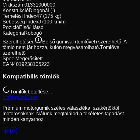
Cikkszám
01331000000
Konstrukció
Diagonál (-)
Terhelési Index
47 (175 kg)
Sebesség Index
J (100 km/h)
Pozíció
Első/Hátsó
Kategória
Robogó
Szerelhetőség
Belső gumival (tömlővel) szerelhető. A
tömlő nem jár hozzá, külön megvásárolható.
Tömlővel
szerelhető
Spec.
Megerősített
EAN
4019238105223
Kompatibilis tömlők
Tömlők betöltése...
Motorgumi
Shop
Prémium motorgumik széles választéka, szakértőktől,
motorosoknak. Nálunk megtalálod a tökéletes tapadást
minden kanyarhoz.