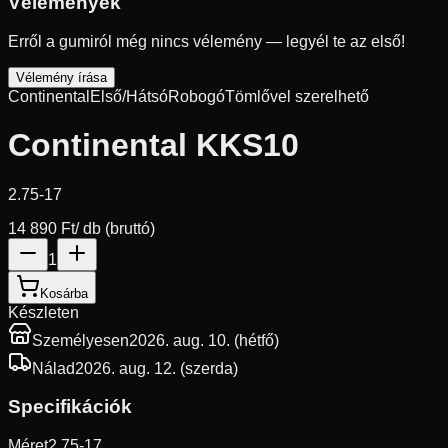
Vélemények
Erről a gumiról még nincs vélemény — legyél te az első!
Vélemény írása
Continental
Első/Hátsó
Robogó
Tömlővel szerelhető
Continental KKS10
2.75-17
14 890 Ft
/ db (bruttó)
1
Kosárba
Készleten
Személyesen
2026. aug. 10. (hétfő)
Nálad
2026. aug. 12. (szerda)
Specifikációk
Méret
2.75-17