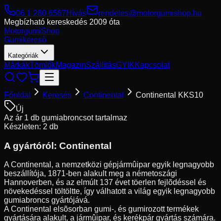
06 1 280 6567
Hívás
rendeles@motorgumishop.hu
Megbízható kereskedés
2009 óta
Motorgumi
Shop
Gumikereső
Kategóriák
Márkák
Tömlők
Magazin
Szállítás
GYIK
Kapcsolat
Főoldal
Keresés
Continental
Continental KKS10
Új
Az ár 1 db gumiabroncsot tartalmaz
Készleten: 2 db
A gyártóról:
Continental
A Continental, a nemzetközi gépjármûipar egyik legnagyobb
beszállítója, 1871-ben alakult meg a németoszági
Hannoverben, és az elmúlt 137 évet töerlen fejlõdéssel és
növekedéssel töltöltte, így válhatott a világ egyik legnagyobb
gumiabroncs gyártójává.
A Continental elsõsorban gumi-, és gumirozott termékek
gyártására alakult, a jármûipar, és kerékpár gyártás számára.