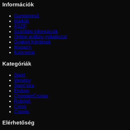
Információk
Gumikereső
Márkák
ÁSZF
Szállítási Információk
Online elállási nyilatkozat
Gyakori Kérdések
Magazin
Kapcsolat
Kategóriák
Sport
Verseny
Sport túra
Enduro
Chopper/Cruiser
Robogó
Cross
Classic
Elérhetőség