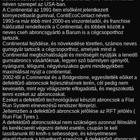
néven szerepel az USA-ban.
A Continental az 1991-ben elsõként jelentkezett
környezetbarát gumival, ContiEcoContact néven.
1993-ra már több mint 2000-es viszonteladói, és franchise
hálózattal rendelkezik a Continental, és többek között a
neves cseh abroncsgyártó a Barum is a cégcsoporthoz
tartozik.
Continental fejõdése, és növekedése töretlen, számos neves
gumigyár tartozik a cégcsoporthoz, amelyek mind a
Continental megbizhatóságát és minõségét nyújtják a lenedõ
gumiabroncs vásárlóknak, legyen szó bármilyen igényrõl,
nyárigumi, téligumi, négyévszakos gumi mindegyikben
maximálisat nyújt a continental.
2002-tõl a Coninental és a Bridgestone, egyesítették eõiket a
defekttûrõ abroncsok fejlesztésének terén, cél pedig nem
kevesebb, mint egy világszerte elfogadottá, és megszokottá
tenni ezeket az abroncoskat.
Ezeket a defekttûrõ technológiával készült abroncsok a Flat
Run System elnevezésû rendszer fémjelzi.
Jellemzõen a defekttûrõ abroncsok jelõlése az RFT jelölés (
Run Flat Tyres ).
A defekktûrõ abroncsokkal nem szükséges azonnal félreállni
és kerékcserét végezni defekt esetén, csupán le kell
lassítanunk 80 km/h-s sebességre, és kényelmesen
elautózhatunk a következõ szervízig. A defekktûrõ abroncsok