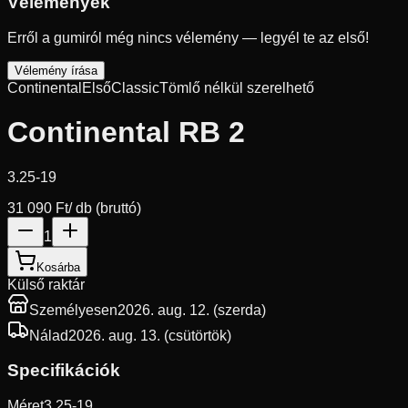
Vélemények
Erről a gumiról még nincs vélemény — legyél te az első!
Vélemény írása
Continental
Első
Classic
Tömlő nélkül szerelhető
Continental RB 2
3.25-19
31 090 Ft
/ db (bruttó)
1
Kosárba
Külső raktár
Személyesen
2026. aug. 12. (szerda)
Nálad
2026. aug. 13. (csütörtök)
Specifikációk
Méret
3.25-19