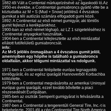
1882-tõl Vált a Contental márkajelzésévé az ágaskodó ló.Az
1950-es évekbe, a Continental gumiabroncs gyártó vitte be a
köztudatba az M + S (Mud + Snow) jelölésû 4 évszakos
gumikat a téli autózás számára elfogadott gumi közé.
1892: A Continental az elsõ német gumigyár, aki tömlõs
gumit fejleszt a kerékpárokhoz.
1900-ban az elsõ német léghajó, az LZ 1 szigeteléséhez is
Continental anyagokat használtak.
1904-ben a Continental kifejlesztette az elsõ mintázattal
ellátott futófelületû gumiabroncsát.
info:
Az M+S jelölés önmagában a 4 évszakos gumit jelöli,
amennyiben egy hópihe is található a gumiabroncs
oldalfalán, akkor téligumi mintázattal va ndolgunk.
1971-ben a Continental felépítette európa legnagyobb
tömlõgyárát, és az egész iparágát Hannoverbõl Korbachba
költöztette.
1979-ben a Continental megvásárolta az amerikai Uniroyal
európai gumi iparágát, ezzel tovább bõvítette a piaci
részesedését Európában.
1985-ben az osztrák Semperit gumigyárat is felvásárolta a
Continental.
1987-ben a Continental a tengerentúli General Tire, Inc.-t is
bekebelezte, 2001-tõl a cég Continental Tire North America