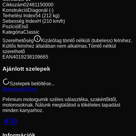
Cikkszám
02481150000
Konstrukció
Diagonál (-)
Terhelési Index
54 (212 kg)
Sebesség Index
H (210 km/h)
Pozíció
Első
Kategória
Classic
Szerelhetőség
Kizárólag tömlő nélküli (tubeless) felnihez.
Küllős felnihez általában nem alkalmas.
Tömlő nélkül
szerelhető
EAN
4019238109665
Ajánlott szelepek
Szelepek betöltése...
Motorgumi
Shop
Prémium motorgumik széles választéka, szakértőktől,
motorosoknak. Nálunk megtalálod a tökéletes tapadást
minden kanyarhoz.
Információk