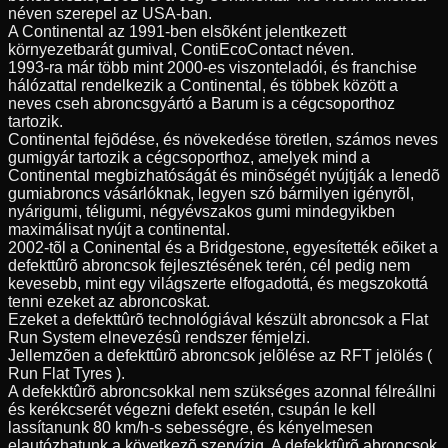
néven szerepel az USA-ban.
A Continental az 1991-ben elsõként jelentkezett
környezetbarát gumival, ContiEcoContact néven.
1993-ra már több mint 2000-es viszonteladói, és franchise
hálózattal rendelkezik a Continental, és többek között a
neves cseh abroncsgyártó a Barum is a cégcsoporthoz
tartozik.
Continental fejõdése, és növekedése töretlen, számos neves
gumigyár tartozik a cégcsoporthoz, amelyek mind a
Continental megbizhatóságát és minõségét nyújtják a lenedõ
gumiabroncs vásárlóknak, legyen szó bármilyen igényrõl,
nyárigumi, téligumi, négyévszakos gumi mindegyikben
maximálisat nyújt a continental.
2002-tõl a Coninental és a Bridgestone, egyesítették eõiket a
defekttûrõ abroncsok fejlesztésének terén, cél pedig nem
kevesebb, mint egy világszerte elfogadottá, és megszokottá
tenni ezeket az abroncoskat.
Ezeket a defekttûrõ technológiával készült abroncsok a Flat
Run System elnevezésû rendszer fémjelzi.
Jellemzõen a defekttûrõ abroncsok jelõlése az RFT jelölés (
Run Flat Tyres ).
A defekktûrõ abroncsokkal nem szükséges azonnal félreállni
és kerékcserét végezni defekt esetén, csupán le kell
lassítanunk 80 km/h-s sebességre, és kényelmesen
elautózhatunk a következõ szervízig. A defekktûrõ abroncsok