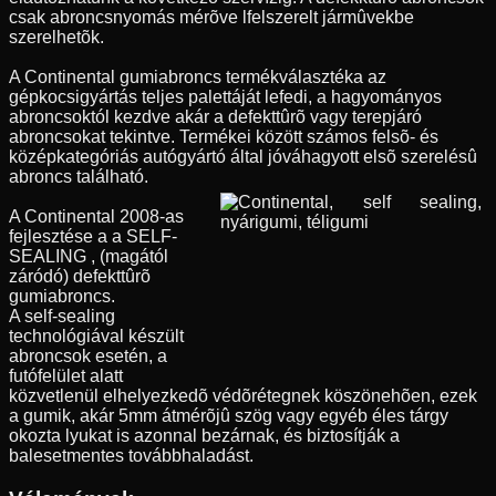
csak abroncsnyomás mérõve lfelszerelt jármûvekbe
szerelhetõk.
A Continental gumiabroncs termékválasztéka az
gépkocsigyártás teljes palettáját lefedi, a hagyományos
abroncsoktól kezdve akár a defekttûrõ vagy terepjáró
abroncsokat tekintve. Termékei között számos felsõ- és
középkategóriás autógyártó által jóváhagyott elsõ szerelésû
abroncs található.
A Continental 2008-as
fejlesztése a a SELF-
SEALING , (magától
záródó) defekttûrõ
gumiabroncs.
A self-sealing
technológiával készült
abroncsok esetén, a
futófelület alatt
közvetlenül elhelyezkedõ védõrétegnek köszönehõen, ezek
a gumik, akár 5mm átmérõjû szög vagy egyéb éles tárgy
okozta lyukat is azonnal bezárnak, és biztosítják a
balesetmentes továbbhaladást.