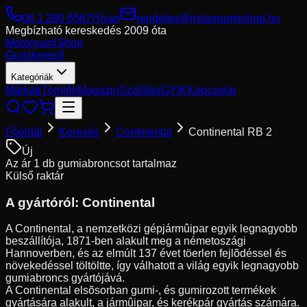
06 1 280 6567
Hívás
rendeles@motorgumishop.hu
Megbízható kereskedés
2009 óta
Motorgumi
Shop
Gumikereső
Kategóriák
Márkák
Tömlők
Magazin
Szállítás
GYIK
Kapcsolat
Főoldal
Keresés
Continental
Continental RB 2
Új
Az ár 1 db gumiabroncsot tartalmaz
Külső raktár
A gyártóról:
Continental
A Continental, a nemzetközi gépjármûipar egyik legnagyobb
beszállítója, 1871-ben alakult meg a németoszági
Hannoverben, és az elmúlt 137 évet töerlen fejlõdéssel és
növekedéssel töltöltte, így válhatott a világ egyik legnagyobb
gumiabroncs gyártójává.
A Continental elsõsorban gumi-, és gumirozott termékek
gyártására alakult, a jármûipar, és kerékpár gyártás számára.