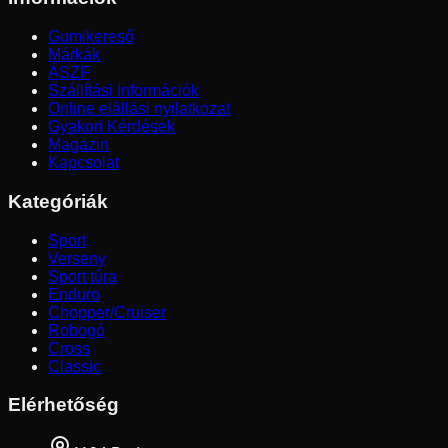
Gumikereső
Márkák
ÁSZF
Szállítási Információk
Online elállási nyilatkozat
Gyakori Kérdések
Magazin
Kapcsolat
Kategóriák
Sport
Verseny
Sport túra
Enduro
Chopper/Cruiser
Robogó
Cross
Classic
Elérhetőség