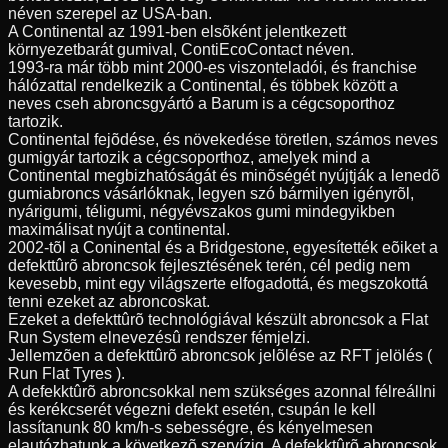
néven szerepel az USA-ban.
A Continental az 1991-ben elsõként jelentkezett
környezetbarát gumival, ContiEcoContact néven.
1993-ra már több mint 2000-es viszonteladói, és franchise
hálózattal rendelkezik a Continental, és többek között a
neves cseh abroncsgyártó a Barum is a cégcsoporthoz
tartozik.
Continental fejõdése, és növekedése töretlen, számos neves
gumigyár tartozik a cégcsoporthoz, amelyek mind a
Continental megbizhatóságát és minõségét nyújtják a lenedõ
gumiabroncs vásárlóknak, legyen szó bármilyen igényrõl,
nyárigumi, téligumi, négyévszakos gumi mindegyikben
maximálisat nyújt a continental.
2002-tõl a Coninental és a Bridgestone, egyesítették eõiket a
defekttûrõ abroncsok fejlesztésének terén, cél pedig nem
kevesebb, mint egy világszerte elfogadottá, és megszokottá
tenni ezeket az abroncoskat.
Ezeket a defekttûrõ technológiával készült abroncsok a Flat
Run System elnevezésû rendszer fémjelzi.
Jellemzõen a defekttûrõ abroncsok jelõlése az RFT jelölés (
Run Flat Tyres ).
A defekktûrõ abroncsokkal nem szükséges azonnal félreállni
és kerékcserét végezni defekt esetén, csupán le kell
lassítanunk 80 km/h-s sebességre, és kényelmesen
elautózhatunk a következõ szervízig. A defekktûrõ abroncsok