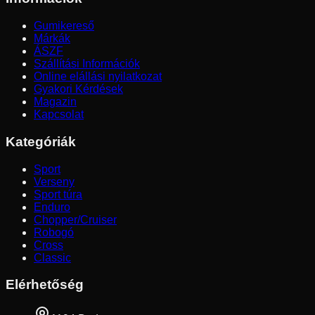
Gumikereső
Márkák
ÁSZF
Szállítási Információk
Online elállási nyilatkozat
Gyakori Kérdések
Magazin
Kapcsolat
Kategóriák
Sport
Verseny
Sport túra
Enduro
Chopper/Cruiser
Robogó
Cross
Classic
Elérhetőség