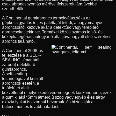
csak abroncsnyomás mérõve lfelszerelt jármûvekbe
szerelhetõk.
A Continental gumiabroncs termékválasztéka az
gépkocsigyártás teljes palettáját lefedi, a hagyományos
abroncsoktól kezdve akár a defekttûrõ vagy terepjáró
abroncsokat tekintve. Termékei között számos felsõ- és
középkategóriás autógyártó által jóváhagyott elsõ szerelésû
abroncs található.
A Continental 2008-as
fejlesztése a a SELF-
SEALING , (magától
záródó) defekttûrõ
gumiabroncs.
A self-sealing
technológiával készült
abroncsok esetén, a
futófelület alatt
közvetlenül elhelyezkedõ védõrétegnek köszönehõen, ezek
a gumik, akár 5mm átmérõjû szög vagy egyéb éles tárgy
okozta lyukat is azonnal bezárnak, és biztosítják a
balesetmentes továbbhaladást.