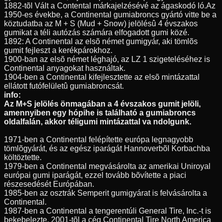
1882-tõl Vált a Contental márkajelzésévé az ágaskodó ló.Az
1950-es évekbe, a Continental gumiabroncs gyártó vitte be a
köztudatba az M + S (Mud + Snow) jelölésû 4 évszakos
gumikat a téli autózás számára elfogadott gumi közé.
1892: A Continental az elsõ német gumigyár, aki tömlõs
gumit fejleszt a kerékpárokhoz.
1900-ban az elsõ német léghajó, az LZ 1 szigeteléséhez is
Continental anyagokat használtak.
1904-ben a Continental kifejlesztette az elsõ mintázattal
ellátott futófelületû gumiabroncsát.
info:
Az M+S jelölés önmagában a 4 évszakos gumit jelöli,
amennyiben egy hópihe is található a gumiabroncs
oldalfalán, akkor téligumi mintázattal va ndolgunk.
1971-ben a Continental felépítette európa legnagyobb
tömlõgyárát, és az egész iparágát Hannoverbõl Korbachba
költöztette.
1979-ben a Continental megvásárolta az amerikai Uniroyal
európai gumi iparágát, ezzel tovább bõvítette a piaci
részesedését Európában.
1985-ben az osztrák Semperit gumigyárat is felvásárolta a
Continental.
1987-ben a Continental a tengerentúli General Tire, Inc.-t is
bekebelezte, 2001-tõl a cég Continental Tire North America