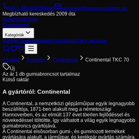
06 1 280 6567
Hívás
rendeles@motorgumishop.hu
Megbízható kereskedés
2009 óta
Motorgumi
Shop
Gumikereső
Kategóriák
Márkák
Tömlők
Magazin
Szállítás
GYIK
Kapcsolat
Főoldal
Keresés
Continental
Continental TKC 70
Új
Az ár 1 db gumiabroncsot tartalmaz
Külső raktár
A gyártóról:
Continental
A Continental, a nemzetközi gépjármûipar egyik legnagyobb
beszállítója, 1871-ben alakult meg a németoszági
Hannoverben, és az elmúlt 137 évet töerlen fejlõdéssel és
növekedéssel töltöltte, így válhatott a világ egyik legnagyobb
gumiabroncs gyártójává.
A Continental elsõsorban gumi-, és gumirozott termékek
gyártására alakult, a jármûipar, és kerékpár gyártás számára.