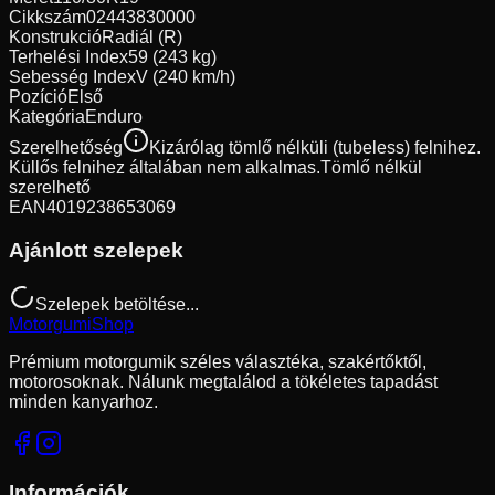
Cikkszám
02443830000
Konstrukció
Radiál (R)
Terhelési Index
59 (243 kg)
Sebesség Index
V (240 km/h)
Pozíció
Első
Kategória
Enduro
Szerelhetőség
Kizárólag tömlő nélküli (tubeless) felnihez.
Küllős felnihez általában nem alkalmas.
Tömlő nélkül
szerelhető
EAN
4019238653069
Ajánlott szelepek
Szelepek betöltése...
Motorgumi
Shop
Prémium motorgumik széles választéka, szakértőktől,
motorosoknak. Nálunk megtalálod a tökéletes tapadást
minden kanyarhoz.
Információk