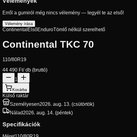
Vélemények
Erről a gumiról még nincs vélemény — legyél te az első!
Vélemény írása
Continental
Első
Enduro
Tömlő nélkül szerelhető
Continental TKC 70
110/80R19
44 490 Ft
/ db (bruttó)
1
Kosárba
Külső raktár
Személyesen
2026. aug. 13. (csütörtök)
Nálad
2026. aug. 14. (péntek)
Specifikációk
Méret
110/80R19