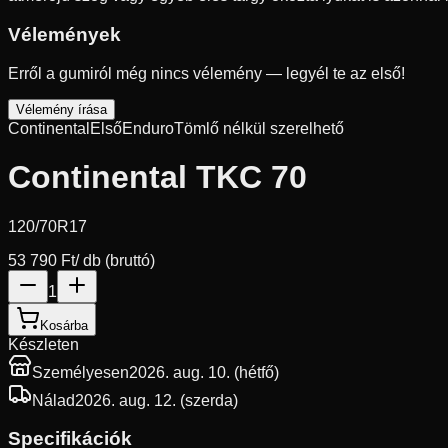
Vélemények
Erről a gumiról még nincs vélemény — legyél te az első!
Vélemény írása
Continental
Első
Enduro
Tömlő nélkül szerelhető
Continental TKC 70
120/70R17
53 790 Ft
/ db (bruttó)
1
Kosárba
Készleten
Személyesen
2026. aug. 10. (hétfő)
Nálad
2026. aug. 12. (szerda)
Specifikációk