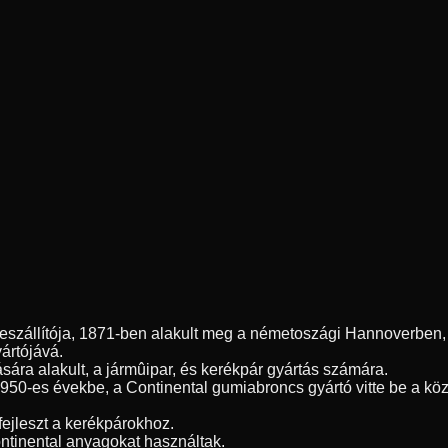
szállítója, 1871-ben alakult meg a németoszági Hannoverben, é
yártójává.
sára alakult, a jármûipar, és kerékpár gyártás számára.
1950-es évekbe, a Continental gumiabroncs gyártó vitte be a kö
fejleszt a kerékpárokhoz.
ntinental anyagokat használtak.