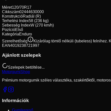
Méret
120/70R17
Cikkszám
02444630000
Konstrukció
Radiál (R)
Terhelési Index
58 (236 kg)
Sebesség Index
W (270 km/h)
Pozíció
Első
Kategória
Enduro
Szerelhetőség
Kizárólag tömlő nélküli (tubeless) felnihez.
EAN
4019238721997
Ajánlott szelepek
Szelepek betöltése...
Motorgumi
Shop
Prémium motorgumik széles választéka, szakértőktől, motoros
Információk
Gumikereső