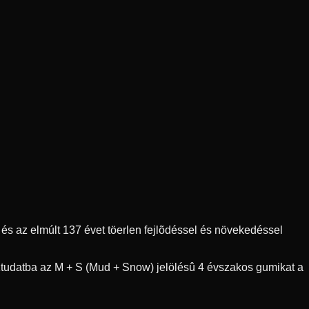
s az elmúlt 137 évet töerlen fejlõdéssel és növekedéssel
ztudatba az M + S (Mud + Snow) jelölésû 4 évszakos gumikat a