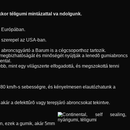
kor téligumi mintázattal va ndolgunk.
t Európában.
en szerepel az USA-ban.
h abroncsgyártó a Barum is a cégcsoporthoz tartozik.
l megbizhatóságát és minõségét nyújtják a lenedõ gumiabroncs
ental.
bb, mint egy világszerte elfogadottá, és megszokottá tenni
nk 80 km/h-s sebességre, és kényelmesen elautózhatunk a
kár a defekttûrõ vagy terepjáró abroncsokat tekintve.
õen, ezek a gumik, akár 5mm