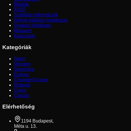
Márkák
ÁSZF
Szállítási Információk
Online elállási nyilatkozat
Gyakori Kérdések
Magazin
Kapcsolat
Kategóriák
Sport
Verseny
Sport túra
Enduro
Chopper/Cruiser
Robogó
Cross
Classic
Elérhetőség
1194 Budapest,
Méta u. 13.