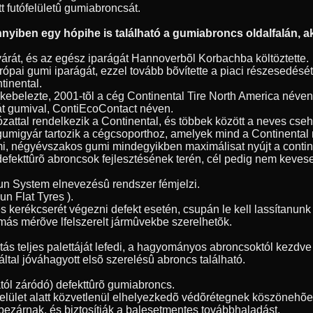
tt futófelületû gumiabroncsát.
yiben egy hópihe is található a gumiabroncs oldalfalán, ak
árát, és az egész iparágát Hannoverbõl Korbachba költöztette.
ópai gumi iparágát, ezzel tovább bõvítette a piaci részesedésé
tinental.
 bekebelezte, 2001-tõl a cég Continental Tire North America név
át gumival, ContiEcoContact néven.
ózattal rendelkezik a Continental, és többek között a neves cse
gumigyár tartozik a cégcsoporthoz, amelyek mind a Continenta
umi, négyévszakos gumi mindegyikben maximálisat nyújt a contin
 defekttûrõ abroncsok fejlesztésének terén, cél pedig nem kevese
Run System elnevezésû rendszer fémjelzi.
n Flat Tyres ).
s kerékcserét végezni defekt esetén, csupán le kell lassítanu
más mérõve lfelszerelt jármûvekbe szerelhetõk.
 teljes palettáját lefedi, a hagyományos abroncsoktól kezdve a
ltal jóváhagyott elsõ szerelésû abroncs található.
ól záródó) defekttûrõ gumiabroncs.
tófelület alatt közvetlenül elhelyezkedõ védõrétegnek köszöneh
bezárnak, és biztosítják a balesetmentes továbbhaladást.