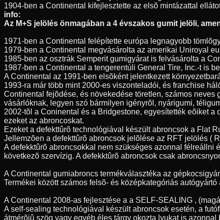
1904-ben a Continental kifejlesztette az elsõ mintázattal elláto
info:
Az M+S jelölés önmagában a 4 évszakos gumit jelöli, amenn
1971-ben a Continental felépítette európa legnagyobb tömlõgy
1979-ben a Continental megvásárolta az amerikai Uniroyal eur
1985-ben az osztrák Semperit gumigyárat is felvásárolta a Con
1987-ben a Continental a tengerentúli General Tire, Inc.-t is
A Continental az 1991-ben elsõként jelentkezett környezetbar
1993-ra már több mint 2000-es viszonteladói, és franchise hál
Continental fejõdése, és növekedése töretlen, számos neves 
vásárlóknak, legyen szó bármilyen igényrõl, nyárigumi, télig
2002-tõl a Coninental és a Bridgestone, egyesítették eõiket a
ezeket az abroncoskat.
Ezeket a defekttûrõ technológiával készült abroncsok a Flat 
Jellemzõen a defekttûrõ abroncsok jelõlése az RFT jelölés ( Ru
A defekktûrõ abroncsokkal nem szükséges azonnal félreállni é
következõ szervízig. A defekktûrõ abroncsok csak abroncsnyo
A Continental gumiabroncs termékválasztéka az gépkocsigyártás
Termékei között számos felsõ- és középkategóriás autógyártó á
A Continental 2008-as fejlesztése a a SELF-SEALING , (magát
A self-sealing technológiával készült abroncsok esetén, a fu
átmérõjû szög vagy egyéb éles tárgy okozta lyukat is azonnal 