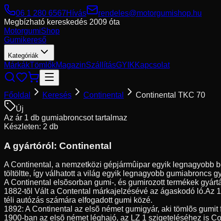
06 1 280 6567
Hívás
rendeles@motorgumishop.hu
Megbízható kereskedés
2009 óta
Motorgumi
Shop
Gumikereső
Kategóriák
Márkák
Tömlők
Magazin
Szállítás
GYIK
Kapcsolat
Főoldal
Keresés
Continental
Continental TKC 70
Új
Az ár 1 db gumiabroncsot tartalmaz
Készleten: 2 db
A gyártóról:
Continental
A Continental, a nemzetközi gépjármûipar egyik legnagyobb be
töltöltte, így válhatott a világ egyik legnagyobb gumiabroncs g
A Continental elsõsorban gumi-, és gumirozott termékek gyártá
1882-tõl Vált a Contental márkajelzésévé az ágaskodó ló.Az 
téli autózás számára elfogadott gumi közé.
1892: A Continental az elsõ német gumigyár, aki tömlõs gumit 
1900-ban az elsõ német léghajó, az LZ 1 szigeteléséhez is Co