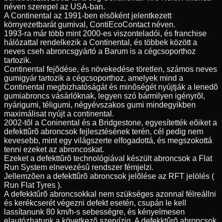
néven szerepel az USA-ban.
A Continental az 1991-ben elsõként jelentkezett
környezetbarát gumival, ContiEcoContact néven.
1993-ra már több mint 2000-es viszonteladói, és franchise
hálózattal rendelkezik a Continental, és többek között a
neves cseh abroncsgyártó a Barum is a cégcsoporthoz
tartozik.
Continental fejõdése, és növekedése töretlen, számos neves
gumigyár tartozik a cégcsoporthoz, amelyek mind a
Continental megbizhatóságát és minõségét nyújtják a lenedõ
gumiabroncs vásárlóknak, legyen szó bármilyen igényrõl,
nyárigumi, téligumi, négyévszakos gumi mindegyikben
maximálisat nyújt a continental.
2002-tõl a Coninental és a Bridgestone, egyesítették eõiket a
defekttûrõ abroncsok fejlesztésének terén, cél pedig nem
kevesebb, mint egy világszerte elfogadottá, és megszokottá
tenni ezeket az abroncoskat.
Ezeket a defekttûrõ technológiával készült abroncsok a Flat
Run System elnevezésû rendszer fémjelzi.
Jellemzõen a defekttûrõ abroncsok jelõlése az RFT jelölés (
Run Flat Tyres ).
A defekktûrõ abroncsokkal nem szükséges azonnal félreállni
és kerékcserét végezni defekt esetén, csupán le kell
lassítanunk 80 km/h-s sebességre, és kényelmesen
elautózhatunk a következõ szervízig. A defekktûrõ abroncsok