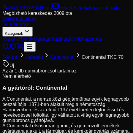
06 1 280 6567
Hívás
rendeles@motorgumishop.hu
Megbízható kereskedés
2009 óta
Motorgumi
Shop
Gumikereső
Kategóriák
Márkák
Tömlők
Magazin
Szállítás
GYIK
Kapcsolat
Főoldal
Keresés
Continental
Continental TKC 70
Új
Az ár 1 db gumiabroncsot tartalmaz
Nem elérhető
A gyártóról:
Continental
A Continental, a nemzetközi gépjármûipar egyik legnagyobb
beszállítója, 1871-ben alakult meg a németoszági
Hannoverben, és az elmúlt 137 évet töerlen fejlõdéssel és
növekedéssel töltöltte, így válhatott a világ egyik legnagyobb
gumiabroncs gyártójává.
A Continental elsõsorban gumi-, és gumirozott termékek
gyártására alakult, a jármûipar, és kerékpár gyártás számára.