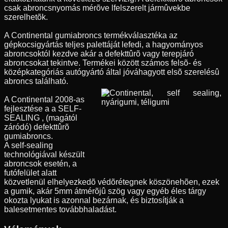
csak abroncsnyomás mérõve lfelszerelt jármûvekbe
szerelhetõk.
A Continental gumiabroncs termékválasztéka az
gépkocsigyártás teljes palettáját lefedi, a hagyományos
abroncsoktól kezdve akár a defekttûrõ vagy terepjáró
abroncsokat tekintve. Termékei között számos felsõ- és
középkategóriás autógyártó által jóváhagyott elsõ szerelésû
abroncs található.
A Continental 2008-as
fejlesztése a a SELF-
SEALING , (magától
záródó) defekttûrõ
gumiabroncs.
A self-sealing
technológiával készült
abroncsok esetén, a
futófelület alatt
közvetlenül elhelyezkedõ védõrétegnek köszönehõen, ezek
a gumik, akár 5mm átmérõjû szög vagy egyéb éles tárgy
okozta lyukat is azonnal bezárnak, és biztosítják a
balesetmentes továbbhaladást.