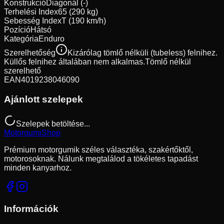
Konstrukció
Diagonál (-)
Terhelési Index
65 (290 kg)
Sebesség Index
T (190 km/h)
Pozíció
Hátsó
Kategória
Enduro
Szerelhetőség
Kizárólag tömlő nélküli (tubeless) felnihez.
Küllős felnihez általában nem alkalmas.
Tömlő nélkül
szerelhető
EAN
4019238046090
Ajánlott szelepek
Szelepek betöltése...
Motorgumi
Shop
Prémium motorgumik széles választéka, szakértőktől,
motorosoknak. Nálunk megtalálod a tökéletes tapadást
minden kanyarhoz.
Információk