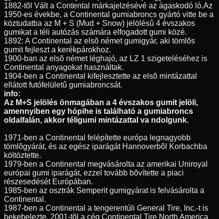
1882-tõl Vált a Contental márkajelzésévé az ágaskodó ló.Az
1950-es évekbe, a Continental gumiabroncs gyártó vitte be a
köztudatba az M + S (Mud + Snow) jelölésû 4 évszakos
gumikat a téli autózás számára elfogadott gumi közé.
1892: A Continental az elsõ német gumigyár, aki tömlõs
gumit fejleszt a kerékpárokhoz.
1900-ban az elsõ német léghajó, az LZ 1 szigeteléséhez is
Continental anyagokat használtak.
1904-ben a Continental kifejlesztette az elsõ mintázattal
ellátott futófelületû gumiabroncsát.
info:
Az M+S jelölés önmagában a 4 évszakos gumit jelöli,
amennyiben egy hópihe is található a gumiabroncs
oldalfalán, akkor téligumi mintázattal va ndolgunk.
1971-ben a Continental felépítette európa legnagyobb
tömlõgyárát, és az egész iparágát Hannoverbõl Korbachba
költöztette.
1979-ben a Continental megvásárolta az amerikai Uniroyal
európai gumi iparágát, ezzel tovább bõvítette a piaci
részesedését Európában.
1985-ben az osztrák Semperit gumigyárat is felvásárolta a
Continental.
1987-ben a Continental a tengerentúli General Tire, Inc.-t is
bekebelezte, 2001-tõl a cég Continental Tire North America