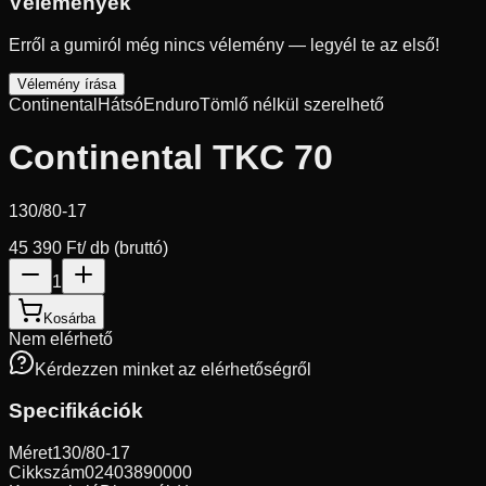
Vélemények
Erről a gumiról még nincs vélemény — legyél te az első!
Vélemény írása
Continental
Hátsó
Enduro
Tömlő nélkül szerelhető
Continental TKC 70
130/80-17
45 390 Ft
/ db (bruttó)
1
Kosárba
Nem elérhető
Kérdezzen minket az elérhetőségről
Specifikációk
Méret
130/80-17
Cikkszám
02403890000