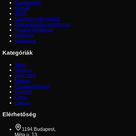
Gumikereső
Márkák
ÁSZF
Szállítási Információk
Online elállási nyilatkozat
Gyakori Kérdések
Magazin
Kapcsolat
Kategóriák
Sport
Verseny
Sport túra
Enduro
Chopper/Cruiser
Robogó
Cross
Classic
Elérhetőség
1194 Budapest,
Méta u. 13.