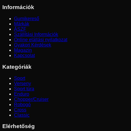
Információk
Gumikereső
Márkák
ÁSZF
Szállítási Információk
Online elállási nyilatkozat
Gyakori Kérdések
Magazin
Kapcsolat
Kategóriák
Sport
Verseny
Sport túra
Enduro
Chopper/Cruiser
Robogó
Cross
Classic
Elérhetőség