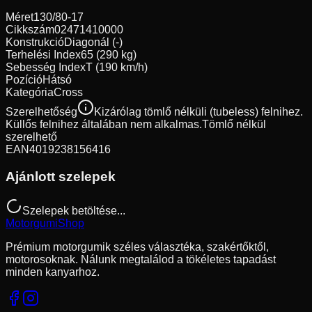
Méret
130/80-17
Cikkszám
02471410000
Konstrukció
Diagonál (-)
Terhelési Index
65 (290 kg)
Sebesség Index
T (190 km/h)
Pozíció
Hátsó
Kategória
Cross
Szerelhetőség
Kizárólag tömlő nélküli (tubeless) felnihez.
Küllős felnihez általában nem alkalmas.
Tömlő nélkül
szerelhető
EAN
4019238156416
Ajánlott szelepek
Szelepek betöltése...
Motorgumi
Shop
Prémium motorgumik széles választéka, szakértőktől,
motorosoknak. Nálunk megtalálod a tökéletes tapadást
minden kanyarhoz.