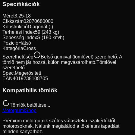
Specifikációk
Méret
3.25-18
Cikkszám
02070680000
Konstrukció
Diagonál (-)
Terhelési Index
59 (243 kg)
Sebesség Index
S (180 km/h)
Pozíció
Hátsó
Kategória
Cross
Szerelhetőség
Belső gumival (tömlővel) szerelhető. A
tömlő nem jár hozzá, külön megvásárolható.
Tömlővel
szerelhető
Spec.
Megerősített
EAN
4019238108705
Kompatibilis tömlők
Tömlők betöltése...
Motorgumi
Shop
Prémium motorgumik széles választéka, szakértőktől,
motorosoknak. Nálunk megtalálod a tökéletes tapadást
minden kanyarhoz.