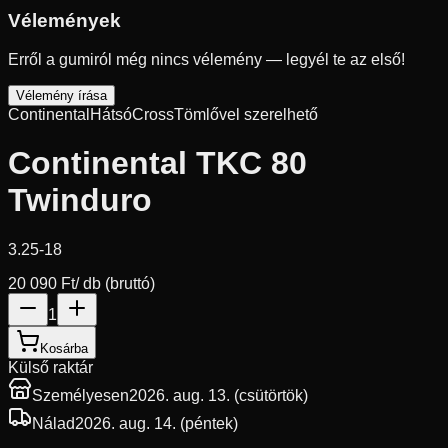
Vélemények
Erről a gumiról még nincs vélemény — legyél te az első!
Vélemény írása
Continental
Hátsó
Cross
Tömlővel szerelhető
Continental TKC 80
Twinduro
3.25-18
20 090 Ft
/ db (bruttó)
1
Kosárba
Külső raktár
Személyesen
2026. aug. 13. (csütörtök)
Nálad
2026. aug. 14. (péntek)