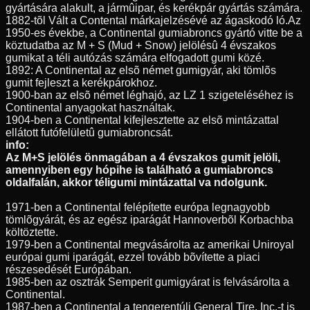
gyártására alakult, a jármûipar, és kerékpár gyártás számára.
1882-tõl Vált a Contental márkajelzésévé az ágaskodó ló.Az
1950-es évekbe, a Continental gumiabroncs gyártó vitte be a
köztudatba az M + S (Mud + Snow) jelölésû 4 évszakos
gumikat a téli autózás számára elfogadott gumi közé.
1892: A Continental az elsõ német gumigyár, aki tömlõs
gumit fejleszt a kerékpárokhoz.
1900-ban az elsõ német léghajó, az LZ 1 szigeteléséhez is
Continental anyagokat használtak.
1904-ben a Continental kifejlesztette az elsõ mintázattal
ellátott futófelületû gumiabroncsát.
info:
Az M+S jelölés önmagában a 4 évszakos gumit jelöli,
amennyiben egy hópihe is található a gumiabroncs
oldalfalán, akkor téligumi mintázattal va ndolgunk.
1971-ben a Continental felépítette európa legnagyobb
tömlõgyárát, és az egész iparágát Hannoverbõl Korbachba
költöztette.
1979-ben a Continental megvásárolta az amerikai Uniroyal
európai gumi iparágát, ezzel tovább bõvítette a piaci
részesedését Európában.
1985-ben az osztrák Semperit gumigyárat is felvásárolta a
Continental.
1987-ben a Continental a tengerentúli General Tire, Inc.-t is