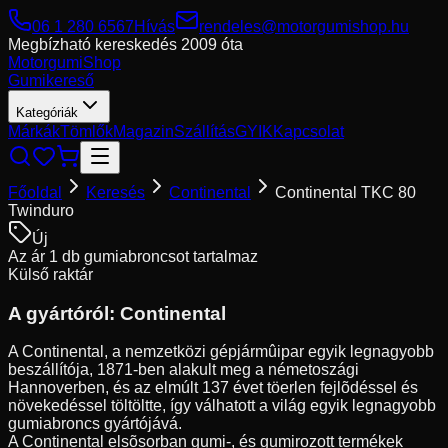
06 1 280 6567
Hívás
rendeles@motorgumishop.hu
Megbízható kereskedés
2009 óta
Motorgumi
Shop
Gumikereső
Kategóriák
Márkák
Tömlők
Magazin
Szállítás
GYIK
Kapcsolat
Főoldal
Keresés
Continental
Continental TKC 80
Twinduro
Új
Az ár 1 db gumiabroncsot tartalmaz
Külső raktár
A gyártóról:
Continental
A Continental, a nemzetközi gépjármûipar egyik legnagyobb
beszállítója, 1871-ben alakult meg a németoszági
Hannoverben, és az elmúlt 137 évet töerlen fejlõdéssel és
növekedéssel töltöltte, így válhatott a világ egyik legnagyobb
gumiabroncs gyártójává.
A Continental elsõsorban gumi-, és gumirozott termékek