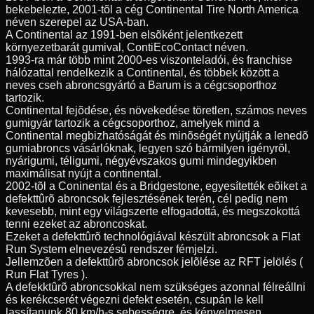
bekebelezte, 2001-tõl a cég Continental Tire North America
néven szerepel az USA-ban.
A Continental az 1991-ben elsõként jelentkezett
környezetbarát gumival, ContiEcoContact néven.
1993-ra már több mint 2000-es viszonteladói, és franchise
hálózattal rendelkezik a Continental, és többek között a
neves cseh abroncsgyártó a Barum is a cégcsoporthoz
tartozik.
Continental fejõdése, és növekedése töretlen, számos neves
gumigyár tartozik a cégcsoporthoz, amelyek mind a
Continental megbizhatóságát és minõségét nyújtják a lenedõ
gumiabroncs vásárlóknak, legyen szó bármilyen igényrõl,
nyárigumi, téligumi, négyévszakos gumi mindegyikben
maximálisat nyújt a continental.
2002-tõl a Coninental és a Bridgestone, egyesítették eõiket a
defekttûrõ abroncsok fejlesztésének terén, cél pedig nem
kevesebb, mint egy világszerte elfogadottá, és megszokottá
tenni ezeket az abroncoskat.
Ezeket a defekttûrõ technológiával készült abroncsok a Flat
Run System elnevezésû rendszer fémjelzi.
Jellemzõen a defekttûrõ abroncsok jelõlése az RFT jelölés (
Run Flat Tyres ).
A defekktûrõ abroncsokkal nem szükséges azonnal félreállni
és kerékcserét végezni defekt esetén, csupán le kell
lassítanunk 80 km/h-s sebességre, és kényelmesen