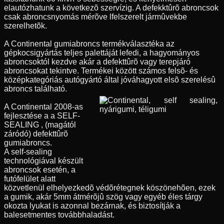
elautózhatunk a következõ szervízig. A defekktûrõ abroncsok
csak abroncsnyomás mérõve lfelszerelt jármûvekbe
szerelhetõk.
A Continental gumiabroncs termékválasztéka az
gépkocsigyártás teljes palettáját lefedi, a hagyományos
abroncsoktól kezdve akár a defekttûrõ vagy terepjáró
abroncsokat tekintve. Termékei között számos felsõ- és
középkategóriás autógyártó által jóváhagyott elsõ szerelésû
abroncs található.
A Continental 2008-as
fejlesztése a a SELF-
SEALING , (magától
záródó) defekttûrõ
gumiabroncs.
A self-sealing
technológiával készült
abroncsok esetén, a
futófelület alatt
közvetlenül elhelyezkedõ védõrétegnek köszönehõen, ezek
a gumik, akár 5mm átmérõjû szög vagy egyéb éles tárgy
okozta lyukat is azonnal bezárnak, és biztosítják a
balesetmentes továbbhaladást.