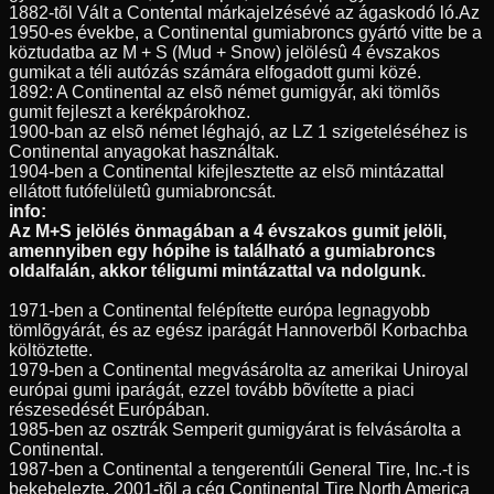
1882-tõl Vált a Contental márkajelzésévé az ágaskodó ló.Az
1950-es évekbe, a Continental gumiabroncs gyártó vitte be a
köztudatba az M + S (Mud + Snow) jelölésû 4 évszakos
gumikat a téli autózás számára elfogadott gumi közé.
1892: A Continental az elsõ német gumigyár, aki tömlõs
gumit fejleszt a kerékpárokhoz.
1900-ban az elsõ német léghajó, az LZ 1 szigeteléséhez is
Continental anyagokat használtak.
1904-ben a Continental kifejlesztette az elsõ mintázattal
ellátott futófelületû gumiabroncsát.
info:
Az M+S jelölés önmagában a 4 évszakos gumit jelöli,
amennyiben egy hópihe is található a gumiabroncs
oldalfalán, akkor téligumi mintázattal va ndolgunk.
1971-ben a Continental felépítette európa legnagyobb
tömlõgyárát, és az egész iparágát Hannoverbõl Korbachba
költöztette.
1979-ben a Continental megvásárolta az amerikai Uniroyal
európai gumi iparágát, ezzel tovább bõvítette a piaci
részesedését Európában.
1985-ben az osztrák Semperit gumigyárat is felvásárolta a
Continental.
1987-ben a Continental a tengerentúli General Tire, Inc.-t is
bekebelezte, 2001-tõl a cég Continental Tire North America