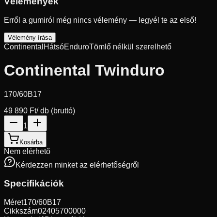
Vélemények
Erről a gumiról még nincs vélemény — legyél te az első!
Vélemény írása
Continental
Hátsó
Enduro
Tömlő nélkül szerelhető
Continental Twinduro
170/60B17
49 890 Ft
/ db (bruttó)
1
Kosárba
Nem elérhető
Kérdezzen minket az elérhetőségről
Specifikációk
Méret
170/60B17
Cikkszám
02405700000