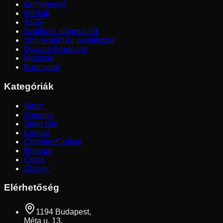
Gumikereső
Márkák
ÁSZF
Szállítási Információk
Online elállási nyilatkozat
Gyakori Kérdések
Magazin
Kapcsolat
Kategóriák
Sport
Verseny
Sport túra
Enduro
Chopper/Cruiser
Robogó
Cross
Classic
Elérhetőség
1194 Budapest,
Méta u. 13.