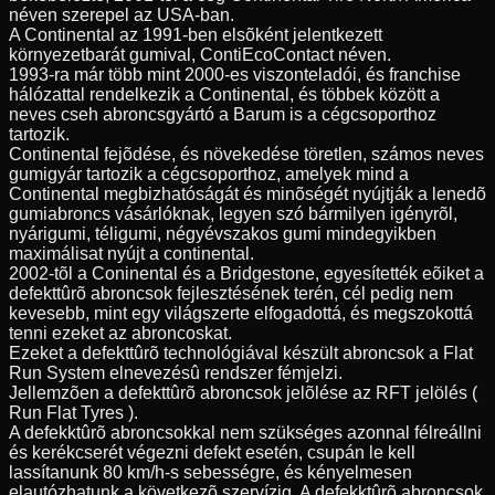
néven szerepel az USA-ban.
A Continental az 1991-ben elsõként jelentkezett
környezetbarát gumival, ContiEcoContact néven.
1993-ra már több mint 2000-es viszonteladói, és franchise
hálózattal rendelkezik a Continental, és többek között a
neves cseh abroncsgyártó a Barum is a cégcsoporthoz
tartozik.
Continental fejõdése, és növekedése töretlen, számos neves
gumigyár tartozik a cégcsoporthoz, amelyek mind a
Continental megbizhatóságát és minõségét nyújtják a lenedõ
gumiabroncs vásárlóknak, legyen szó bármilyen igényrõl,
nyárigumi, téligumi, négyévszakos gumi mindegyikben
maximálisat nyújt a continental.
2002-tõl a Coninental és a Bridgestone, egyesítették eõiket a
defekttûrõ abroncsok fejlesztésének terén, cél pedig nem
kevesebb, mint egy világszerte elfogadottá, és megszokottá
tenni ezeket az abroncoskat.
Ezeket a defekttûrõ technológiával készült abroncsok a Flat
Run System elnevezésû rendszer fémjelzi.
Jellemzõen a defekttûrõ abroncsok jelõlése az RFT jelölés (
Run Flat Tyres ).
A defekktûrõ abroncsokkal nem szükséges azonnal félreállni
és kerékcserét végezni defekt esetén, csupán le kell
lassítanunk 80 km/h-s sebességre, és kényelmesen
elautózhatunk a következõ szervízig. A defekktûrõ abroncsok