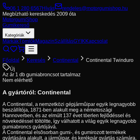
06 1 280 6567
Hívás
rendeles@motorgumishop.hu
Megbízható kereskedés
2009 óta
Motorgumi
Shop
Gumikereső
Kategóriák
Márkák
Tömlők
Magazin
Szállítás
GYIK
Kapcsolat
Főoldal
Keresés
Continental
Continental Twinduro
Új
Az ár 1 db gumiabroncsot tartalmaz
Nem elérhető
A gyártóról:
Continental
A Continental, a nemzetközi gépjármûipar egyik legnagyobb
beszállítója, 1871-ben alakult meg a németoszági
Hannoverben, és az elmúlt 137 évet töerlen fejlõdéssel és
növekedéssel töltöltte, így válhatott a világ egyik legnagyobb
gumiabroncs gyártójává.
A Continental elsõsorban gumi-, és gumirozott termékek
gyártására alakult, a jármûipar, és kerékpár gyártás számára.