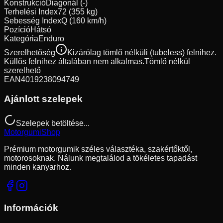
Konstrukció
Diagonál (-)
Terhelési Index
72 (355 kg)
Sebesség Index
Q (160 km/h)
Pozíció
Hátsó
Kategória
Enduro
Szerelhetőség
Kizárólag tömlő nélküli (tubeless) felnihez.
Küllős felnihez általában nem alkalmas.
Tömlő nélkül
szerelhető
EAN
4019238094749
Ajánlott szelepek
Szelepek betöltése...
Motorgumi
Shop
Prémium motorgumik széles választéka, szakértőktől,
motorosoknak. Nálunk megtalálod a tökéletes tapadást
minden kanyarhoz.
Információk