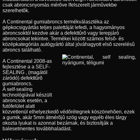
csak abroncsnyomás mérõve lfelszerelt jármûvekbe
szerelhetõk.
A Continental gumiabroncs termékválasztéka az
gépkocsigyártás teljes palettáját lefedi, a hagyományos
abroncsoktól kezdve akár a defekttûrõ vagy terepjáró
abroncsokat tekintve. Termékei között számos felsõ- és
középkategóriás autógyártó által jóváhagyott elsõ szerelésû
abroncs található.
A Continental 2008-as
fejlesztése a a SELF-
SEALING , (magától
záródó) defekttûrõ
gumiabroncs.
A self-sealing
technológiával készült
abroncsok esetén, a
futófelület alatt
közvetlenül elhelyezkedõ védõrétegnek köszönehõen, ezek
a gumik, akár 5mm átmérõjû szög vagy egyéb éles tárgy
okozta lyukat is azonnal bezárnak, és biztosítják a
balesetmentes továbbhaladást.