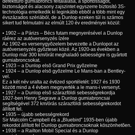
defekttûrõ gumiabroncs feltalálása, a sportosságot,
biztonságot és alacsony zajszintet egyszerre biztosító 3S-
technológia emelkedik ki leginkább ebbõl a több mint egy
évszázados szériából, de a Dunlop ezeken túl is számos
sikert tud felmutatni az elmúlt 120 év eredményei közül:
• 1902 – a Párizs – Bécs futam megnyerésével a Dunlop
ráérez az autóversenyzés ízére
Az 1902-es versenygyõzelem bevezette a Dunlopot az
autóversenyzés gyõztesei közé. Az 1920-as években a
Dunlop már 300 km/órát meghaladó sebességre is gyártott
gumiabroncsokat.
• 1923 – a Dunlop elsõ Grand Prix gyõzelme
• 1924 – a Dunlop elsõ gyõzelme Le Mans-ban a Bentley-
vel.
Ez a két név uralta az évtized sportéletét: 1927 és 1930
között mind a 4 évben megnyerték a le mans-i versenyt.
• 1927 – a Dunlop elsõ szárazföldi sebességrekordja
1927-ben Henry Segrave a Dunlop gumiabroncsai
segítségével 372 km/órás szárazföldi sebességrekordot
állított fel.
• 1935 – újabb sebességrekord
Sir Malcolm Campbell és a „Bluebird” 1935-ben újabb
rekordot állított fel Dunlop gumiabroncsoknak köszönhetõen.
• 1938 – a Railton Mobil Special és a Dunlop