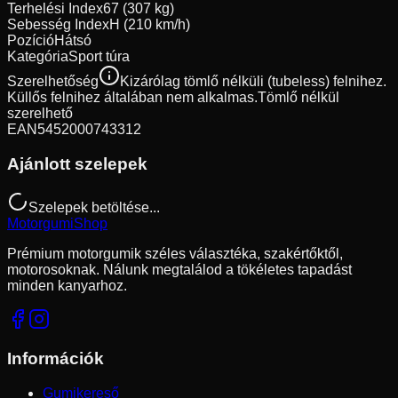
Terhelési Index
67 (307 kg)
Sebesség Index
H (210 km/h)
Pozíció
Hátsó
Kategória
Sport túra
Szerelhetőség
Kizárólag tömlő nélküli (tubeless) felnihez.
Küllős felnihez általában nem alkalmas.
Tömlő nélkül
szerelhető
EAN
5452000743312
Ajánlott szelepek
Szelepek betöltése...
Motorgumi
Shop
Prémium motorgumik széles választéka, szakértőktől,
motorosoknak. Nálunk megtalálod a tökéletes tapadást
minden kanyarhoz.
Információk
Gumikereső