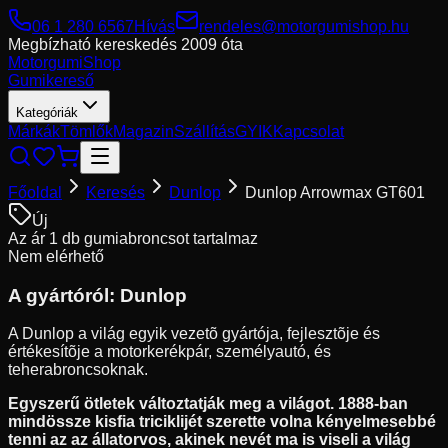
06 1 280 6567
Hívás
rendeles@motorgumishop.hu
Megbízható kereskedés
2009 óta
Motorgumi
Shop
Gumikereső
Kategóriák
Márkák
Tömlők
Magazin
Szállítás
GYIK
Kapcsolat
Főoldal
Keresés
Dunlop
Dunlop Arrowmax GT601
Új
Az ár 1 db gumiabroncsot tartalmaz
Nem elérhető
A gyártóról:
Dunlop
A Dunlop a világ egyik vezetõ gyártója, fejlesztõje és
értékesítõje a motorkerékpár, személyautó, és
teherabroncsoknak.
Egyszerű ötletek változtatják meg a világot. 1888-ban
mindössze kisfia triciklijét szerette volna kényelmesebbé
tenni az az állatorvos, akinek nevét ma is viseli a világ