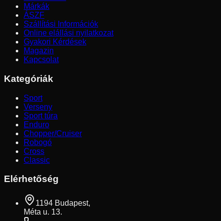
Márkák
ÁSZF
Szállítási Információk
Online elállási nyilatkozat
Gyakori Kérdések
Magazin
Kapcsolat
Kategóriák
Sport
Verseny
Sport túra
Enduro
Chopper/Cruiser
Robogó
Cross
Classic
Elérhetőség
1194 Budapest,
Méta u. 13.