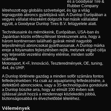
és a Goodyear Tire &
Rubber Company
létrehozott egy globális szövetséget, és így a világ
legnagyobb abroncs gyártójává vált. A Dunlop Európában a
vegyes vállalat részeként dolgozik hat másik vállalattal
együtt, a Goodyear Dunlop Tires B.V. felügyelete alatt.
Technikusaink és mérnökeink, Európában, USA-ban és
Japánban közös erõfeszítéssel törekszenek arra, hogy a
három kontinensen található gyárak minél nagyobb
teljesítményû abroncsokat gyárthassanak. A Dunlop márka
ereje a folyamatos fejlesztésben rejlik, melynek végsõ célja
egy teljesebb vezetési élmény elérése, minden sofõr
számára
Motorsport, K+F, Innováció, Teszteredmények, OE, tuning,
4x4, és UHP.
A Dunlop története gazdag a minden sofõr számára fontos
felfedezésekben: Ha csak az aquaplaning felfedezésére, a
defekttûrõ abroncsokra, vagy a 3S-technológuára gondolunk
a Dunlop büszke arra, hogy az elmúlt 100 évben sok
újítással járult hozzá a mindennapi közlekedés jobbá,
biztonságosabbá és élvezhetõbbé tételéhez.
Vélemények