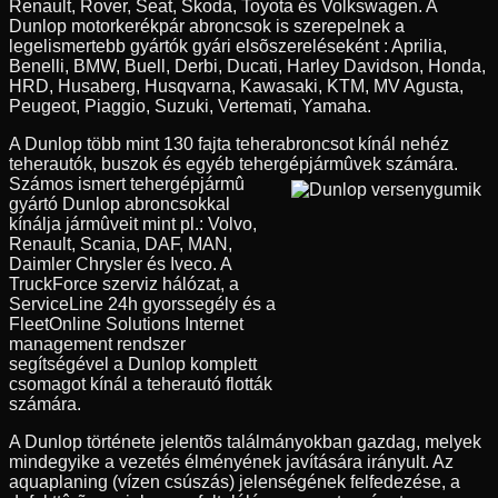
Renault, Rover, Seat, Skoda, Toyota és Volkswagen. A
Dunlop motorkerékpár abroncsok is szerepelnek a
legelismertebb gyártók gyári elsõszereléseként : Aprilia,
Benelli, BMW, Buell, Derbi, Ducati, Harley Davidson, Honda,
HRD, Husaberg, Husqvarna, Kawasaki, KTM, MV Agusta,
Peugeot, Piaggio, Suzuki, Vertemati, Yamaha.
A Dunlop több mint 130 fajta teherabroncsot kínál nehéz
teherautók, buszok és egyéb tehergépjármûvek számára.
Számos ismert tehergépjármû
gyártó Dunlop abroncsokkal
kínálja jármûveit mint pl.: Volvo,
Renault, Scania, DAF, MAN,
Daimler Chrysler és Iveco. A
TruckForce szerviz hálózat, a
ServiceLine 24h gyorssegély és a
FleetOnline Solutions Internet
management rendszer
segítségével a Dunlop komplett
csomagot kínál a teherautó flották
számára.
A Dunlop története jelentõs találmányokban gazdag, melyek
mindegyike a vezetés élményének javítására irányult. Az
aquaplaning (vízen csúszás) jelenségének felfedezése, a