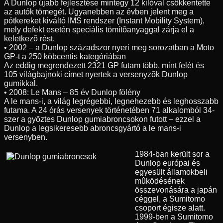
A Dunlop újabb fejlesztése mintegy 12 kilóval csökkentette
az autók tömegét. Ugyanebben az évben jelent meg a
pótkereket kiváltó IMS rendszer (Instant Mobility System),
mely defekt esetén speciális tömítõanyaggal zárja el a
keletkezõ rést.
• 2002 – a Dunlop századszor nyeri meg sorozatban a Moto
GP-t a 250 köbcentis kategóriában
Az eddig megrendezett 2321 GP futam több, mint felét és
105 világbajnoki címet nyertek a versenyzõk Dunlop
gumikkal.
• 2008: Le Mans – 85 év Dunlop fölény
A le mans-i, a világ legrégebbi, legnehezebb és leghosszabb
futama. A 24 órás versenyek történetében 71 alkalomból 34-
szer a gyõztes Dunlop gumiabroncsokon futott – ezzel a
Dunlop a legsikeresebb abroncsgyártó a le mans-i
versenyben.
1984-ban került sor a
Dunlop európai és
egyesült államokbeli
mûködésének
összevonására a japán
céggel, a Sumitomo
csoport égisze alatt.
1999-ben a Sumitomo