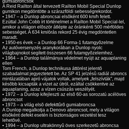
gumiabroncsok
A Reid Railton által tervezett Railton Mobil Special Dunlop
gumikon megdöntötte a szárazföldi sebességrekordot.
• 1947 – a Dunlop abroncsai elsõként 600 km/h felett.
Ezúttal John Cobb írt történelmet a Railton Mobil Special-lel,
amikor a világon elõször átlépte az óránkénti 500 mérföldes
sebességet. A 634 km/órás rekord 25 évig megdöntetlen
maradt.
• 1950-es évek – a Dunlop 66 Forma-1 futamgyõzelme
Az autóversenyzés aranykorában a Dunlop nyolc
világbajnokot segített összesen 66 futamgyõzelemhez.
• 1964 – a Dunlop találmánya védelmet nyújt az aquaplaning
ellen
Tom French, a Dunlop technikusa áttörést jelentõ
szabadalmat jegyeztetett be. Az SP 41 jelzésû radiál abroncs
mintázatában apró vájatok voltak, amelyek „felszívták”, majd
késõbb kicsapták a vizet az útról, ezáltal csökkentve az
aquaplaning, azaz a vízen csúszás veszélyét.
• 1972 – a Dunlop kifejleszti az elsõ 60-as sorozatú acélöves
abroncsot
• 1973 – a világ elsõ defekttûrõ gumiabroncsa
A Dunlop megalkotja a Denovo abroncsot, mely a világon
elsõként defekt esetén is biztonságos vezetést tesz
lehetõvé.
• 1994 – a Dunlop ultrakönnyû öves szerkezetû abroncsa