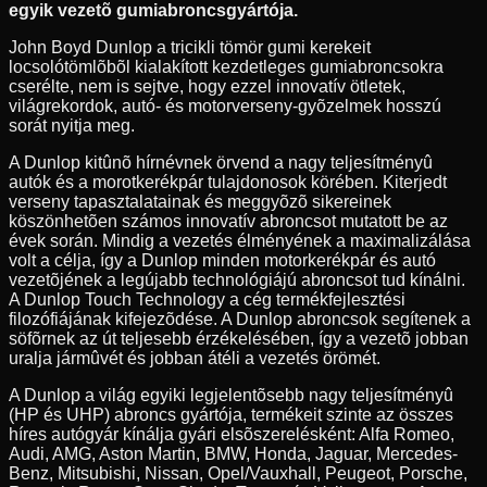
egyik vezetõ gumiabroncsgyártója.
John Boyd Dunlop a tricikli tömör gumi kerekeit
locsolótömlõbõl kialakított kezdetleges gumiabroncsokra
cserélte, nem is sejtve, hogy ezzel innovatív ötletek,
világrekordok, autó- és motorverseny-gyõzelmek hosszú
sorát nyitja meg.
A Dunlop kitûnõ hírnévnek örvend a nagy teljesítményû
autók és a morotkerékpár tulajdonosok körében. Kiterjedt
verseny tapasztalatainak és meggyõzõ sikereinek
köszönhetõen számos innovatív abroncsot mutatott be az
évek során. Mindig a vezetés élményének a maximalizálása
volt a célja, így a Dunlop minden motorkerékpár és autó
vezetõjének a legújabb technológiájú abroncsot tud kínálni.
A Dunlop Touch Technology a cég termékfejlesztési
filozófiájának kifejezõdése. A Dunlop abroncsok segítenek a
söfõrnek az út teljesebb érzékelésében, így a vezetõ jobban
uralja jármûvét és jobban átéli a vezetés örömét.
A Dunlop a világ egyiki legjelentõsebb nagy teljesítményû
(HP és UHP) abroncs gyártója, termékeit szinte az összes
híres autógyár kínálja gyári elsõszerelésként: Alfa Romeo,
Audi, AMG, Aston Martin, BMW, Honda, Jaguar, Mercedes-
Benz, Mitsubishi, Nissan, Opel/Vauxhall, Peugeot, Porsche,