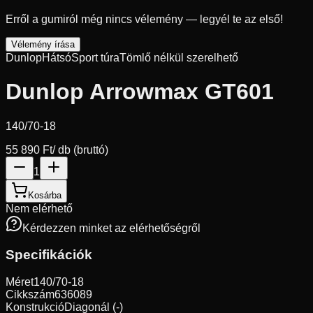
Erről a gumiról még nincs vélemény — legyél te az első!
Vélemény írása
Dunlop
Hátsó
Sport túra
Tömlő nélkül szerelhető
Dunlop Arrowmax GT601
140/70-18
55 890 Ft
/ db (bruttó)
1
Kosárba
Nem elérhető
Kérdezzen minket az elérhetőségről
Specifikációk
Méret
140/70-18
Cikkszám
636089
Konstrukció
Diagonál (-)