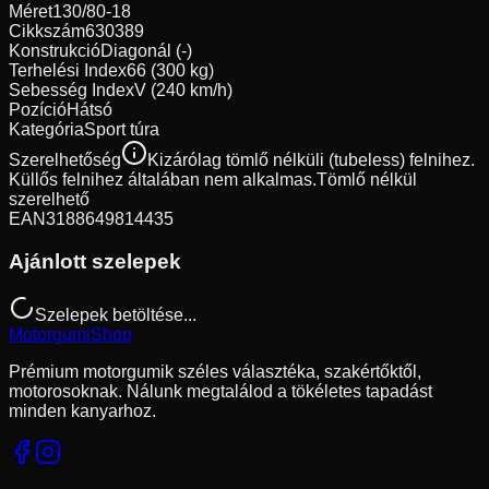
Méret
130/80-18
Cikkszám
630389
Konstrukció
Diagonál (-)
Terhelési Index
66 (300 kg)
Sebesség Index
V (240 km/h)
Pozíció
Hátsó
Kategória
Sport túra
Szerelhetőség
Kizárólag tömlő nélküli (tubeless) felnihez.
Küllős felnihez általában nem alkalmas.
Tömlő nélkül
szerelhető
EAN
3188649814435
Ajánlott szelepek
Szelepek betöltése...
Motorgumi
Shop
Prémium motorgumik széles választéka, szakértőktől,
motorosoknak. Nálunk megtalálod a tökéletes tapadást
minden kanyarhoz.