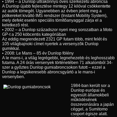
• 1994 – a Dunlop ultrakönnyû öves szerkezetû abroncsa
A Dunlop újabb fejlesztése mintegy 12 kilóval csökkentette
az autók tömegét. Ugyanebben az évben jelent meg a
pótkereket kiváltó IMS rendszer (Instant Mobility System),
mely defekt esetén speciális tömítõanyaggal zárja el a
keletkezõ rést.
• 2002 – a Dunlop századszor nyeri meg sorozatban a Moto
GP-t a 250 köbcentis kategóriában
Az eddig megrendezett 2321 GP futam több, mint felét és
105 világbajnoki címet nyertek a versenyzõk Dunlop
gumikkal.
• 2008: Le Mans – 85 év Dunlop fölény
A le mans-i, a világ legrégebbi, legnehezebb és leghosszabb
futama. A 24 órás versenyek történetében 71 alkalomból 34-
szer a gyõztes Dunlop gumiabroncsokon futott – ezzel a
Dunlop a legsikeresebb abroncsgyártó a le mans-i
versenyben.
1984-ban került sor a
Dunlop európai és
egyesült államokbeli
mûködésének
összevonására a japán
céggel, a Sumitomo
csoport égisze alatt.