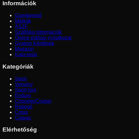
Információk
Gumikereső
Márkák
ÁSZF
Szállítási Információk
Online elállási nyilatkozat
Gyakori Kérdések
Magazin
Kapcsolat
Kategóriák
Sport
Verseny
Sport túra
Enduro
Chopper/Cruiser
Robogó
Cross
Classic
Elérhetőség