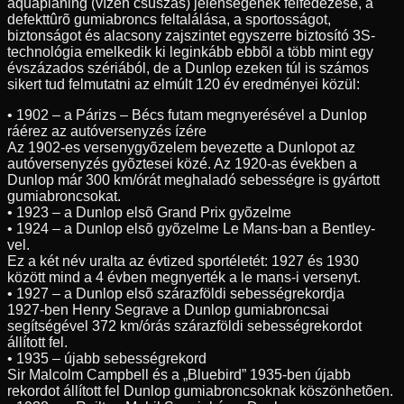
aquaplaning (vízen csúszás) jelenségének felfedezése, a
defekttûrõ gumiabroncs feltalálása, a sportosságot,
biztonságot és alacsony zajszintet egyszerre biztosító 3S-
technológia emelkedik ki leginkább ebbõl a több mint egy
évszázados szériából, de a Dunlop ezeken túl is számos
sikert tud felmutatni az elmúlt 120 év eredményei közül:
• 1902 – a Párizs – Bécs futam megnyerésével a Dunlop
ráérez az autóversenyzés ízére
Az 1902-es versenygyõzelem bevezette a Dunlopot az
autóversenyzés gyõztesei közé. Az 1920-as években a
Dunlop már 300 km/órát meghaladó sebességre is gyártott
gumiabroncsokat.
• 1923 – a Dunlop elsõ Grand Prix gyõzelme
• 1924 – a Dunlop elsõ gyõzelme Le Mans-ban a Bentley-
vel.
Ez a két név uralta az évtized sportéletét: 1927 és 1930
között mind a 4 évben megnyerték a le mans-i versenyt.
• 1927 – a Dunlop elsõ szárazföldi sebességrekordja
1927-ben Henry Segrave a Dunlop gumiabroncsai
segítségével 372 km/órás szárazföldi sebességrekordot
állított fel.
• 1935 – újabb sebességrekord
Sir Malcolm Campbell és a „Bluebird” 1935-ben újabb
rekordot állított fel Dunlop gumiabroncsoknak köszönhetõen.