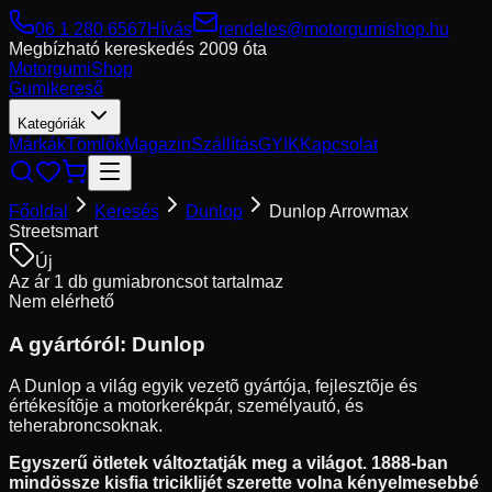
06 1 280 6567
Hívás
rendeles@motorgumishop.hu
Megbízható kereskedés
2009 óta
Motorgumi
Shop
Gumikereső
Kategóriák
Márkák
Tömlők
Magazin
Szállítás
GYIK
Kapcsolat
Főoldal
Keresés
Dunlop
Dunlop Arrowmax
Streetsmart
Új
Az ár 1 db gumiabroncsot tartalmaz
Nem elérhető
A gyártóról:
Dunlop
A Dunlop a világ egyik vezetõ gyártója, fejlesztõje és
értékesítõje a motorkerékpár, személyautó, és
teherabroncsoknak.
Egyszerű ötletek változtatják meg a világot. 1888-ban
mindössze kisfia triciklijét szerette volna kényelmesebbé