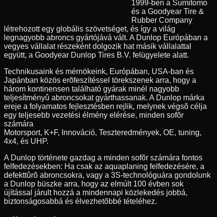
1999-ben a Sumitomo
és a Goodyear Tire &
Rubber Company
létrehozott egy globális szövetséget, és így a világ
legnagyobb abroncs gyártójává vált. A Dunlop Európában a
vegyes vállalat részeként dolgozik hat másik vállalattal
együtt, a Goodyear Dunlop Tires B.V. felügyelete alatt.
Technikusaink és mérnökeink, Európában, USA-ban és
Japánban közös erõfeszítéssel törekszenek arra, hogy a
három kontinensen található gyárak minél nagyobb
teljesítményû abroncsokat gyárthassanak. A Dunlop márka
ereje a folyamatos fejlesztésben rejlik, melynek végsõ célja
egy teljesebb vezetési élmény elérése, minden sofõr
számára
Motorsport, K+F, Innováció, Teszteredmények, OE, tuning,
4x4, és UHP.
A Dunlop története gazdag a minden sofõr számára fontos
felfedezésekben: Ha csak az aquaplaning felfedezésére, a
defekttûrõ abroncsokra, vagy a 3S-technológuára gondolunk
a Dunlop büszke arra, hogy az elmúlt 100 évben sok
újítással járult hozzá a mindennapi közlekedés jobbá,
biztonságosabbá és élvezhetõbbé tételéhez.