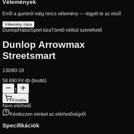
Vélemények
Erről a gumiról még nincs vélemény — legyél te az első!
Vélemény írása
Dunlop
Hátsó
Sport túra
Tömlő nélkül szerelhető
Dunlop Arrowmax
Streetsmart
130/80-18
58 690 Ft
/ db (bruttó)
1
Kosárba
Nem elérhető
Kérdezzen minket az elérhetőségről
Specifikációk