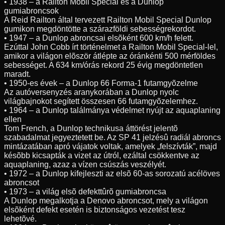
• 1938 – a Railton Mobil Special és a Dunlop
gumiabroncsok
A Reid Railton által tervezett Railton Mobil Special Dunlop
gumikon megdöntötte a szárazföldi sebességrekordot.
• 1947 – a Dunlop abroncsai elsõként 600 km/h felett.
Ezúttal John Cobb írt történelmet a Railton Mobil Special-lel,
amikor a világon elõször átlépte az óránkénti 500 mérföldes
sebességet. A 634 km/órás rekord 25 évig megdöntetlen
maradt.
• 1950-es évek – a Dunlop 66 Forma-1 futamgyõzelme
Az autóversenyzés aranykorában a Dunlop nyolc
világbajnokot segített összesen 66 futamgyõzelemhez.
• 1964 – a Dunlop találmánya védelmet nyújt az aquaplaning
ellen
Tom French, a Dunlop technikusa áttörést jelentõ
szabadalmat jegyeztetett be. Az SP 41 jelzésû radiál abroncs
mintázatában apró vájatok voltak, amelyek „felszívták”, majd
késõbb kicsapták a vizet az útról, ezáltal csökkentve az
aquaplaning, azaz a vízen csúszás veszélyét.
• 1972 – a Dunlop kifejleszti az elsõ 60-as sorozatú acélöves
abroncsot
• 1973 – a világ elsõ defekttûrõ gumiabroncsa
A Dunlop megalkotja a Denovo abroncsot, mely a világon
elsõként defekt esetén is biztonságos vezetést tesz
lehetõvé.