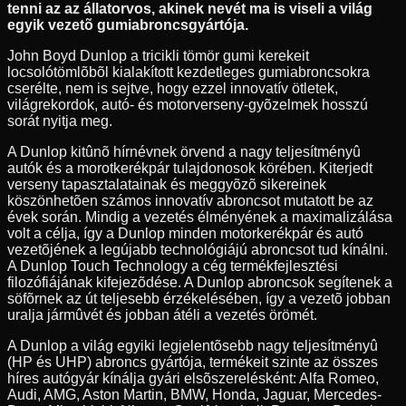
tenni az az állatorvos, akinek nevét ma is viseli a világ
egyik vezetõ gumiabroncsgyártója.
John Boyd Dunlop a tricikli tömör gumi kerekeit
locsolótömlõbõl kialakított kezdetleges gumiabroncsokra
cserélte, nem is sejtve, hogy ezzel innovatív ötletek,
világrekordok, autó- és motorverseny-gyõzelmek hosszú
sorát nyitja meg.
A Dunlop kitûnõ hírnévnek örvend a nagy teljesítményû
autók és a morotkerékpár tulajdonosok körében. Kiterjedt
verseny tapasztalatainak és meggyõzõ sikereinek
köszönhetõen számos innovatív abroncsot mutatott be az
évek során. Mindig a vezetés élményének a maximalizálása
volt a célja, így a Dunlop minden motorkerékpár és autó
vezetõjének a legújabb technológiájú abroncsot tud kínálni.
A Dunlop Touch Technology a cég termékfejlesztési
filozófiájának kifejezõdése. A Dunlop abroncsok segítenek a
söfõrnek az út teljesebb érzékelésében, így a vezetõ jobban
uralja jármûvét és jobban átéli a vezetés örömét.
A Dunlop a világ egyiki legjelentõsebb nagy teljesítményû
(HP és UHP) abroncs gyártója, termékeit szinte az összes
híres autógyár kínálja gyári elsõszerelésként: Alfa Romeo,
Audi, AMG, Aston Martin, BMW, Honda, Jaguar, Mercedes-