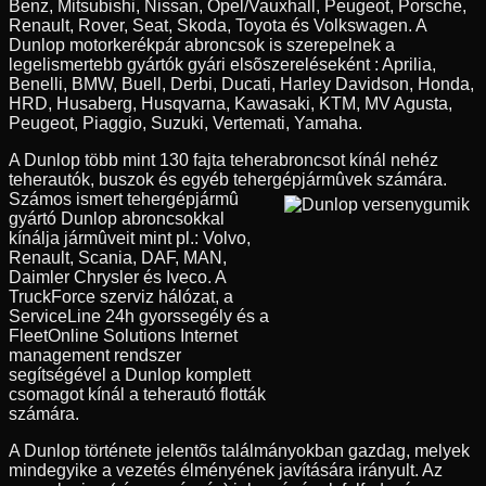
Benz, Mitsubishi, Nissan, Opel/Vauxhall, Peugeot, Porsche,
Renault, Rover, Seat, Skoda, Toyota és Volkswagen. A
Dunlop motorkerékpár abroncsok is szerepelnek a
legelismertebb gyártók gyári elsõszereléseként : Aprilia,
Benelli, BMW, Buell, Derbi, Ducati, Harley Davidson, Honda,
HRD, Husaberg, Husqvarna, Kawasaki, KTM, MV Agusta,
Peugeot, Piaggio, Suzuki, Vertemati, Yamaha.
A Dunlop több mint 130 fajta teherabroncsot kínál nehéz
teherautók, buszok és egyéb tehergépjármûvek számára.
Számos ismert tehergépjármû
gyártó Dunlop abroncsokkal
kínálja jármûveit mint pl.: Volvo,
Renault, Scania, DAF, MAN,
Daimler Chrysler és Iveco. A
TruckForce szerviz hálózat, a
ServiceLine 24h gyorssegély és a
FleetOnline Solutions Internet
management rendszer
segítségével a Dunlop komplett
csomagot kínál a teherautó flották
számára.
A Dunlop története jelentõs találmányokban gazdag, melyek
mindegyike a vezetés élményének javítására irányult. Az