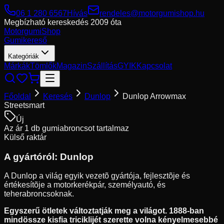
06 1 280 6567
Hívás
rendeles@motorgumishop.hu
Megbízható kereskedés
2009 óta
Motorgumi
Shop
Gumikereső
Kategóriák
Márkák
Tömlők
Magazin
Szállítás
GYIK
Kapcsolat
Főoldal
Keresés
Dunlop
Dunlop Arrowmax
Streetsmart
Új
Az ár 1 db gumiabroncsot tartalmaz
Külső raktár
A gyártóról:
Dunlop
A Dunlop a világ egyik vezetõ gyártója, fejlesztõje és
értékesítõje a motorkerékpár, személyautó, és
teherabroncsoknak.
Egyszerű ötletek változtatják meg a világot. 1888-ban
mindössze kisfia triciklijét szerette volna kényelmesebbé