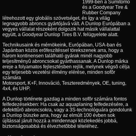
1999-ben a Sumitomo
és a Goodyear Tire &
Rubber Company
létrehozott egy globális szövetséget, és így a világ
legnagyobb abroncs gyártójává vált. A Dunlop Európában a
vegyes vállalat részeként dolgozik hat másik vállalattal
együtt, a Goodyear Dunlop Tires B.V. felügyelete alatt.
Technikusaink és mérnökeink, Európában, USA-ban és
Japánban közös erõfeszítéssel törekszenek arra, hogy a
három kontinensen található gyárak minél nagyobb
teljesítményû abroncsokat gyárthassanak. A Dunlop márka
ereje a folyamatos fejlesztésben rejlik, melynek végsõ célja
egy teljesebb vezetési élmény elérése, minden sofõr
számára
Motorsport, K+F, Innováció, Teszteredmények, OE, tuning,
4x4, és UHP.
A Dunlop története gazdag a minden sofõr számára fontos
felfedezésekben: Ha csak az aquaplaning felfedezésére, a
defekttûrõ abroncsokra, vagy a 3S-technológuára gondolunk
a Dunlop büszke arra, hogy az elmúlt 100 évben sok
újítással járult hozzá a mindennapi közlekedés jobbá,
biztonságosabbá és élvezhetõbbé tételéhez.