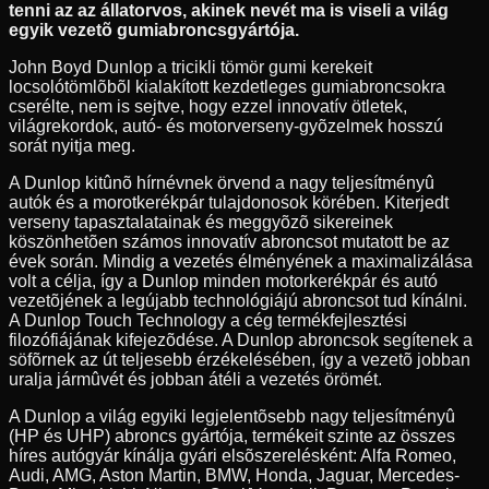
tenni az az állatorvos, akinek nevét ma is viseli a világ
egyik vezetõ gumiabroncsgyártója.
John Boyd Dunlop a tricikli tömör gumi kerekeit
locsolótömlõbõl kialakított kezdetleges gumiabroncsokra
cserélte, nem is sejtve, hogy ezzel innovatív ötletek,
világrekordok, autó- és motorverseny-gyõzelmek hosszú
sorát nyitja meg.
A Dunlop kitûnõ hírnévnek örvend a nagy teljesítményû
autók és a morotkerékpár tulajdonosok körében. Kiterjedt
verseny tapasztalatainak és meggyõzõ sikereinek
köszönhetõen számos innovatív abroncsot mutatott be az
évek során. Mindig a vezetés élményének a maximalizálása
volt a célja, így a Dunlop minden motorkerékpár és autó
vezetõjének a legújabb technológiájú abroncsot tud kínálni.
A Dunlop Touch Technology a cég termékfejlesztési
filozófiájának kifejezõdése. A Dunlop abroncsok segítenek a
söfõrnek az út teljesebb érzékelésében, így a vezetõ jobban
uralja jármûvét és jobban átéli a vezetés örömét.
A Dunlop a világ egyiki legjelentõsebb nagy teljesítményû
(HP és UHP) abroncs gyártója, termékeit szinte az összes
híres autógyár kínálja gyári elsõszerelésként: Alfa Romeo,
Audi, AMG, Aston Martin, BMW, Honda, Jaguar, Mercedes-