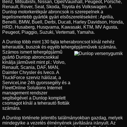
Benz, Mitsubishi, Nissan, Opel/Vauxhall, Peugeot, Porsche,
Renault, Rover, Seat, Skoda, Toyota és Volkswagen. A
Dunlop motorkerékpár abroncsok is szerepelnek a
legelismertebb gyártók gyári elsõszereléseként : Aprilia,
Benelli, BMW, Buell, Derbi, Ducati, Harley Davidson, Honda,
HRD, Husaberg, Husqvarna, Kawasaki, KTM, MV Agusta,
Peugeot, Piaggio, Suzuki, Vertemati, Yamaha.
A Dunlop több mint 130 fajta teherabroncsot kínál nehéz
teherautók, buszok és egyéb tehergépjármûvek számára.
Számos ismert tehergépjármû
gyártó Dunlop abroncsokkal
kínálja jármûveit mint pl.: Volvo,
Renault, Scania, DAF, MAN,
Daimler Chrysler és Iveco. A
TruckForce szerviz hálózat, a
ServiceLine 24h gyorssegély és a
FleetOnline Solutions Internet
management rendszer
segítségével a Dunlop komplett
csomagot kínál a teherautó flották
számára.
A Dunlop története jelentõs találmányokban gazdag, melyek
mindegyike a vezetés élményének javítására irányult. Az