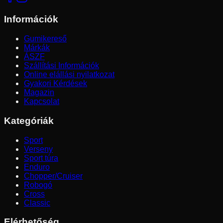
Információk
Gumikereső
Márkák
ÁSZF
Szállítási Információk
Online elállási nyilatkozat
Gyakori Kérdések
Magazin
Kapcsolat
Kategóriák
Sport
Verseny
Sport túra
Enduro
Chopper/Cruiser
Robogó
Cross
Classic
Elérhetőség