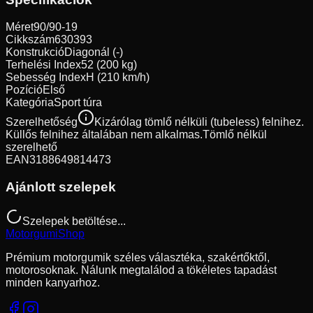
Méret
90/90-19
Cikkszám
630393
Konstrukció
Diagonál (-)
Terhelési Index
52 (200 kg)
Sebesség Index
H (210 km/h)
Pozíció
Első
Kategória
Sport túra
Szerelhetőség
Kizárólag tömlő nélküli (tubeless) felnihez.
Küllős felnihez általában nem alkalmas.
Tömlő nélkül
szerelhető
EAN
3188649814473
Ajánlott szelepek
Szelepek betöltése...
Motorgumi
Shop
Prémium motorgumik széles választéka, szakértőktől,
motorosoknak. Nálunk megtalálod a tökéletes tapadást
minden kanyarhoz.