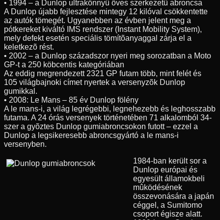
• 1994 – a Dunlop ultrakönnyû öves szerkezetû abroncsa
A Dunlop újabb fejlesztése mintegy 12 kilóval csökkentette
az autók tömegét. Ugyanebben az évben jelent meg a
pótkereket kiváltó IMS rendszer (Instant Mobility System),
mely defekt esetén speciális tömítõanyaggal zárja el a
keletkezõ rést.
• 2002 – a Dunlop századszor nyeri meg sorozatban a Moto
GP-t a 250 köbcentis kategóriában
Az eddig megrendezett 2321 GP futam több, mint felét és
105 világbajnoki címet nyertek a versenyzõk Dunlop
gumikkal.
• 2008: Le Mans – 85 év Dunlop fölény
A le mans-i, a világ legrégebbi, legnehezebb és leghosszabb
futama. A 24 órás versenyek történetében 71 alkalomból 34-
szer a gyõztes Dunlop gumiabroncsokon futott – ezzel a
Dunlop a legsikeresebb abroncsgyártó a le mans-i
versenyben.
1984-ban került sor a
Dunlop európai és
egyesült államokbeli
mûködésének
összevonására a japán
céggel, a Sumitomo
csoport égisze alatt.