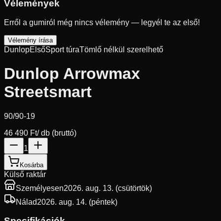
Vélemények
Erről a gumiról még nincs vélemény — legyél te az első!
Vélemény írása
Dunlop
Első
Sport túra
Tömlő nélkül szerelhető
Dunlop Arrowmax
Streetsmart
90/90-19
46 490 Ft
/ db (bruttó)
1
Kosárba
Külső raktár
Személyesen
2026. aug. 13. (csütörtök)
Nálad
2026. aug. 14. (péntek)
Specifikációk