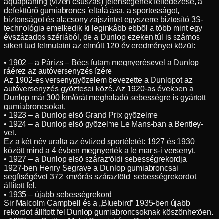
aquaplaning (vízen csúszás) jelenségének felfedezése, a
defekttûrõ gumiabroncs feltalálása, a sportosságot,
biztonságot és alacsony zajszintet egyszerre biztosító 3S-
technológia emelkedik ki leginkább ebbõl a több mint egy
évszázados szériából, de a Dunlop ezeken túl is számos
sikert tud felmutatni az elmúlt 120 év eredményei közül:
• 1902 – a Párizs – Bécs futam megnyerésével a Dunlop
ráérez az autóversenyzés ízére
Az 1902-es versenygyõzelem bevezette a Dunlopot az
autóversenyzés gyõztesei közé. Az 1920-as években a
Dunlop már 300 km/órát meghaladó sebességre is gyártott
gumiabroncsokat.
• 1923 – a Dunlop elsõ Grand Prix gyõzelme
• 1924 – a Dunlop elsõ gyõzelme Le Mans-ban a Bentley-
vel.
Ez a két név uralta az évtized sportéletét: 1927 és 1930
között mind a 4 évben megnyerték a le mans-i versenyt.
• 1927 – a Dunlop elsõ szárazföldi sebességrekordja
1927-ben Henry Segrave a Dunlop gumiabroncsai
segítségével 372 km/órás szárazföldi sebességrekordot
állított fel.
• 1935 – újabb sebességrekord
Sir Malcolm Campbell és a „Bluebird” 1935-ben újabb
rekordot állított fel Dunlop gumiabroncsoknak köszönhetõen.