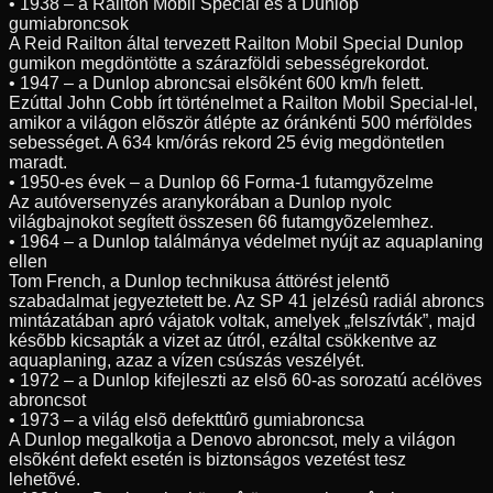
• 1938 – a Railton Mobil Special és a Dunlop
gumiabroncsok
A Reid Railton által tervezett Railton Mobil Special Dunlop
gumikon megdöntötte a szárazföldi sebességrekordot.
• 1947 – a Dunlop abroncsai elsõként 600 km/h felett.
Ezúttal John Cobb írt történelmet a Railton Mobil Special-lel,
amikor a világon elõször átlépte az óránkénti 500 mérföldes
sebességet. A 634 km/órás rekord 25 évig megdöntetlen
maradt.
• 1950-es évek – a Dunlop 66 Forma-1 futamgyõzelme
Az autóversenyzés aranykorában a Dunlop nyolc
világbajnokot segített összesen 66 futamgyõzelemhez.
• 1964 – a Dunlop találmánya védelmet nyújt az aquaplaning
ellen
Tom French, a Dunlop technikusa áttörést jelentõ
szabadalmat jegyeztetett be. Az SP 41 jelzésû radiál abroncs
mintázatában apró vájatok voltak, amelyek „felszívták”, majd
késõbb kicsapták a vizet az útról, ezáltal csökkentve az
aquaplaning, azaz a vízen csúszás veszélyét.
• 1972 – a Dunlop kifejleszti az elsõ 60-as sorozatú acélöves
abroncsot
• 1973 – a világ elsõ defekttûrõ gumiabroncsa
A Dunlop megalkotja a Denovo abroncsot, mely a világon
elsõként defekt esetén is biztonságos vezetést tesz
lehetõvé.