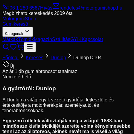
06 1 280 6567
Hívás
rendeles@motorgumishop.hu
Megbízható kereskedés
2009 óta
Motorgumi
Shop
Gumikereső
Kategóriák
Márkák
Tömlők
Magazin
Szállítás
GYIK
Kapcsolat
Főoldal
Keresés
Dunlop
Dunlop D104
Új
Az ár 1 db gumiabroncsot tartalmaz
Nem elérhető
A gyártóról:
Dunlop
A Dunlop a világ egyik vezetõ gyártója, fejlesztõje és
értékesítõje a motorkerékpár, személyautó, és
teherabroncsoknak.
Egyszerű ötletek változtatják meg a világot. 1888-ban
mindössze kisfia triciklijét szerette volna kényelmesebbé
tenni az az állatorvos, akinek nevét ma is viseli a világ