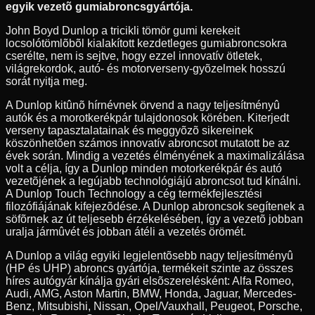
egyik vezetõ gumiabroncsgyártója.
John Boyd Dunlop a tricikli tömör gumi kerekeit
locsolótömlõbõl kialakított kezdetleges gumiabroncsokra
cserélte, nem is sejtve, hogy ezzel innovatív ötletek,
világrekordok, autó- és motorverseny-gyõzelmek hosszú
sorát nyitja meg.
A Dunlop kitûnõ hírnévnek örvend a nagy teljesítményû
autók és a morotkerékpár tulajdonosok körében. Kiterjedt
verseny tapasztalatainak és meggyõzõ sikereinek
köszönhetõen számos innovatív abroncsot mutatott be az
évek során. Mindig a vezetés élményének a maximalizálása
volt a célja, így a Dunlop minden motorkerékpár és autó
vezetõjének a legújabb technológiájú abroncsot tud kínálni.
A Dunlop Touch Technology a cég termékfejlesztési
filozófiájának kifejezõdése. A Dunlop abroncsok segítenek a
söfõrnek az út teljesebb érzékelésében, így a vezetõ jobban
uralja jármûvét és jobban átéli a vezetés örömét.
A Dunlop a világ egyiki legjelentõsebb nagy teljesítményû
(HP és UHP) abroncs gyártója, termékeit szinte az összes
híres autógyár kínálja gyári elsõszerelésként: Alfa Romeo,
Audi, AMG, Aston Martin, BMW, Honda, Jaguar, Mercedes-
Benz, Mitsubishi, Nissan, Opel/Vauxhall, Peugeot, Porsche,