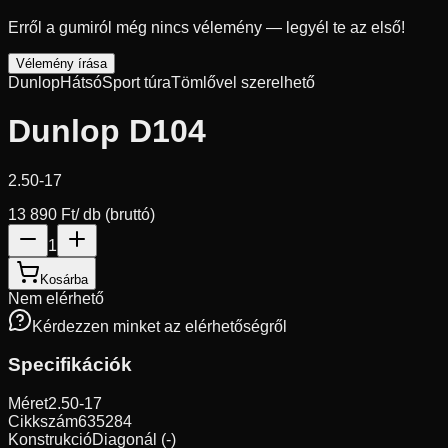
Erről a gumiról még nincs vélemény — legyél te az első!
Vélemény írása
Dunlop
Hátsó
Sport túra
Tömlővel szerelhető
Dunlop D104
2.50-17
13 890 Ft
/ db (bruttó)
1
Kosárba
Nem elérhető
Kérdezzen minket az elérhetőségről
Specifikációk
Méret
2.50-17
Cikkszám
635284
Konstrukció
Diagonál (-)