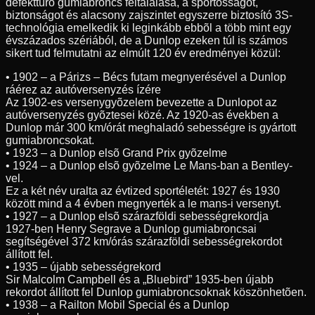
defekttûrõ gumiabroncs feltalálása, a sportosságot,
biztonságot és alacsony zajszintet egyszerre biztosító 3S-
technológia emelkedik ki leginkább ebbõl a több mint egy
évszázados szériából, de a Dunlop ezeken túl is számos
sikert tud felmutatni az elmúlt 120 év eredményei közül:
• 1902 – a Párizs – Bécs futam megnyerésével a Dunlop
ráérez az autóversenyzés ízére
Az 1902-es versenygyõzelem bevezette a Dunlopot az
autóversenyzés gyõztesei közé. Az 1920-as években a
Dunlop már 300 km/órát meghaladó sebességre is gyártott
gumiabroncsokat.
• 1923 – a Dunlop elsõ Grand Prix gyõzelme
• 1924 – a Dunlop elsõ gyõzelme Le Mans-ban a Bentley-
vel.
Ez a két név uralta az évtized sportéletét: 1927 és 1930
között mind a 4 évben megnyerték a le mans-i versenyt.
• 1927 – a Dunlop elsõ szárazföldi sebességrekordja
1927-ben Henry Segrave a Dunlop gumiabroncsai
segítségével 372 km/órás szárazföldi sebességrekordot
állított fel.
• 1935 – újabb sebességrekord
Sir Malcolm Campbell és a „Bluebird” 1935-ben újabb
rekordot állított fel Dunlop gumiabroncsoknak köszönhetõen.
• 1938 – a Railton Mobil Special és a Dunlop