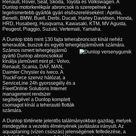
Renault, Rover, Seat, Skoda, Toyota és Volkswagen. A
Dunlop motorkerékpár abroncsok is szerepelnek a
legelismertebb gyártók gyári elsõszereléseként : Aprilia,
Benelli, BMW, Buell, Derbi, Ducati, Harley Davidson, Honda,
HRD, Husaberg, Husqvarna, Kawasaki, KTM, MV Agusta,
Peugeot, Piaggio, Suzuki, Vertemati, Yamaha.
A Dunlop több mint 130 fajta teherabroncsot kínál nehéz
teherautók, buszok és egyéb tehergépjármûvek számára.
Számos ismert tehergépjármû
gyártó Dunlop abroncsokkal
kínálja jármûveit mint pl.: Volvo,
Renault, Scania, DAF, MAN,
Daimler Chrysler és Iveco. A
TruckForce szerviz hálózat, a
ServiceLine 24h gyorssegély és a
FleetOnline Solutions Internet
management rendszer
segítségével a Dunlop komplett
csomagot kínál a teherautó flották
számára.
A Dunlop története jelentõs találmányokban gazdag, melyek
mindegyike a vezetés élményének javítására irányult. Az
aquaplaning (vízen csúszás) jelenségének felfedezése, a