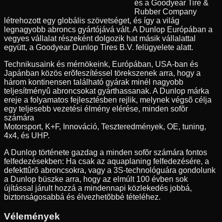
és a Goodyear Tire &
Rubber Company
létrehozott egy globális szövetséget, és így a világ
legnagyobb abroncs gyártójává vált. A Dunlop Európában a
vegyes vállalat részeként dolgozik hat másik vállalattal
együtt, a Goodyear Dunlop Tires B.V. felügyelete alatt.
Technikusaink és mérnökeink, Európában, USA-ban és
Japánban közös erõfeszítéssel törekszenek arra, hogy a
három kontinensen található gyárak minél nagyobb
teljesítményû abroncsokat gyárthassanak. A Dunlop márka
ereje a folyamatos fejlesztésben rejlik, melynek végsõ célja
egy teljesebb vezetési élmény elérése, minden sofõr
számára
Motorsport, K+F, Innováció, Teszteredmények, OE, tuning,
4x4, és UHP.
A Dunlop története gazdag a minden sofõr számára fontos
felfedezésekben: Ha csak az aquaplaning felfedezésére, a
defekttûrõ abroncsokra, vagy a 3S-technológuára gondolunk
a Dunlop büszke arra, hogy az elmúlt 100 évben sok
újítással járult hozzá a mindennapi közlekedés jobbá,
biztonságosabbá és élvezhetõbbé tételéhez.
Vélemények