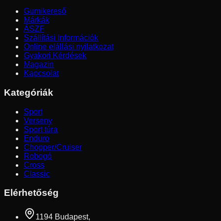
Gumikereső
Márkák
ÁSZF
Szállítási Információk
Online elállási nyilatkozat
Gyakori Kérdések
Magazin
Kapcsolat
Kategóriák
Sport
Verseny
Sport túra
Enduro
Chopper/Cruiser
Robogó
Cross
Classic
Elérhetőség
1194 Budapest,