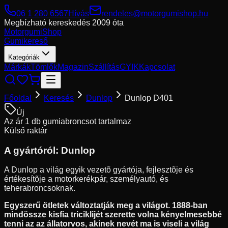
06 1 280 6567
Hívás
rendeles@motorgumishop.hu
Megbízható kereskedés
2009 óta
Motorgumi
Shop
Gumikereső
Kategóriák
Márkák
Tömlők
Magazin
Szállítás
GYIK
Kapcsolat
Főoldal
Keresés
Dunlop
Dunlop D401
Új
Az ár 1 db gumiabroncsot tartalmaz
Külső raktár
A gyártóról:
Dunlop
A Dunlop a világ egyik vezetõ gyártója, fejlesztõje és
értékesítõje a motorkerékpár, személyautó, és
teherabroncsoknak.
Egyszerű ötletek változtatják meg a világot. 1888-ban
mindössze kisfia triciklijét szerette volna kényelmesebbé
tenni az az állatorvos, akinek nevét ma is viseli a világ