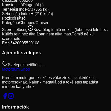
Cikkszám
656260
Konstrukció
Diagonál (-)
Terhelési Index
73 (365 kg)
Sebesség Index
H (210 km/h)
Pozíció
Hátsó
Kategória
Chopper/Cruiser
Szerelhetőség
Kizárólag tömlő nélküli (tubeless) felnihez.
Küllős felnihez általában nem alkalmas.
Tömlő nélkül
szerelhető
EAN
5420005520108
Ajánlott szelepek
Szelepek betöltése...
Motorgumi
Shop
Prémium motorgumik széles választéka, szakértőktől,
motorosoknak. Nálunk megtalálod a tökéletes tapadást
minden kanyarhoz.
Információk