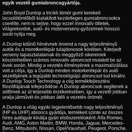
egyik vezetõ gumiabroncsgyártója.
John Boyd Dunlop a tricikli tömör gumi kerekeit
locsolótömlõbõl kialakított kezdetleges gumiabroncsokra
cserélte, nem is sejtve, hogy ezzel innovatív ötletek,
világrekordok, autó- és motorverseny-gyõzelmek hosszú
sorát nyitja meg.
A Dunlop kitûnõ hírnévnek örvend a nagy teljesítményû
autók és a morotkerékpár tulajdonosok körében. Kiterjedt
verseny tapasztalatainak és meggyõzõ sikereinek
köszönhetõen számos innovatív abroncsot mutatott be az
évek során. Mindig a vezetés élményének a maximalizálása
volt a célja, így a Dunlop minden motorkerékpár és autó
vezetõjének a legújabb technológiájú abroncsot tud kínálni.
A Dunlop Touch Technology a cég termékfejlesztési
filozófiájának kifejezõdése. A Dunlop abroncsok segítenek a
söfõrnek az út teljesebb érzékelésében, így a vezetõ jobban
uralja jármûvét és jobban átéli a vezetés örömét.
A Dunlop a világ egyiki legjelentõsebb nagy teljesítményû
(HP és UHP) abroncs gyártója, termékeit szinte az összes
híres autógyár kínálja gyári elsõszerelésként: Alfa Romeo,
Audi, AMG, Aston Martin, BMW, Honda, Jaguar, Mercedes-
Benz, Mitsubishi, Nissan, Opel/Vauxhall, Peugeot, Porsche,