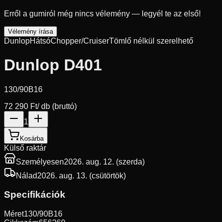
Erről a gumiról még nincs vélemény — legyél te az első!
Vélemény írása
Dunlop
Hátsó
Chopper/Cruiser
Tömlő nélkül szerelhető
Dunlop D401
130/90B16
72 290 Ft
/ db (bruttó)
1
Kosárba
Külső raktár
Személyesen
2026. aug. 12. (szerda)
Nálad
2026. aug. 13. (csütörtök)
Specifikációk
Méret
130/90B16