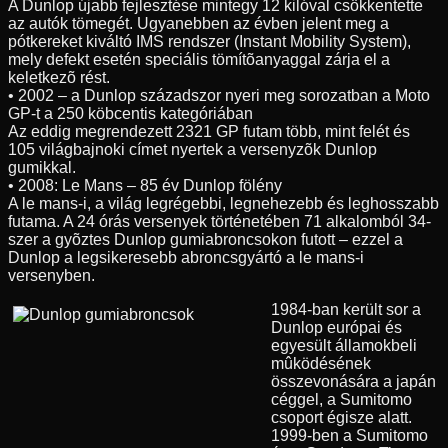
A Dunlop újabb fejlesztése mintegy 12 kilóval csökkentette
az autók tömegét. Ugyanebben az évben jelent meg a
pótkereket kiváltó IMS rendszer (Instant Mobility System),
mely defekt esetén speciális tömítõanyaggal zárja el a
keletkezõ rést.
• 2002 – a Dunlop századszor nyeri meg sorozatban a Moto
GP-t a 250 köbcentis kategóriában
Az eddig megrendezett 2321 GP futam több, mint felét és
105 világbajnoki címet nyertek a versenyzõk Dunlop
gumikkal.
• 2008: Le Mans – 85 év Dunlop fölény
A le mans-i, a világ legrégebbi, legnehezebb és leghosszabb
futama. A 24 órás versenyek történetében 71 alkalomból 34-
szer a gyõztes Dunlop gumiabroncsokon futott – ezzel a
Dunlop a legsikeresebb abroncsgyártó a le mans-i
versenyben.
1984-ban került sor a
Dunlop európai és
egyesült államokbeli
mûködésének
összevonására a japán
céggel, a Sumitomo
csoport égisze alatt.
1999-ben a Sumitomo