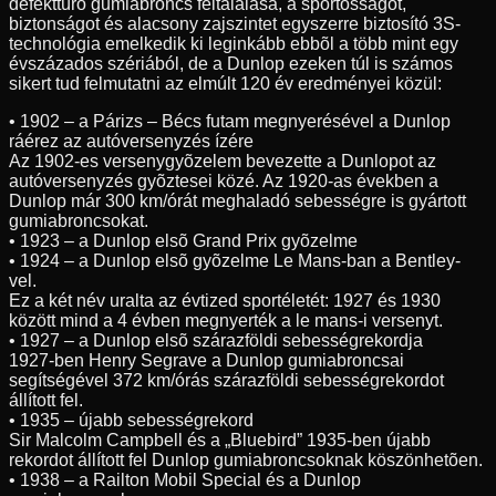
defekttûrõ gumiabroncs feltalálása, a sportosságot,
biztonságot és alacsony zajszintet egyszerre biztosító 3S-
technológia emelkedik ki leginkább ebbõl a több mint egy
évszázados szériából, de a Dunlop ezeken túl is számos
sikert tud felmutatni az elmúlt 120 év eredményei közül:
• 1902 – a Párizs – Bécs futam megnyerésével a Dunlop
ráérez az autóversenyzés ízére
Az 1902-es versenygyõzelem bevezette a Dunlopot az
autóversenyzés gyõztesei közé. Az 1920-as években a
Dunlop már 300 km/órát meghaladó sebességre is gyártott
gumiabroncsokat.
• 1923 – a Dunlop elsõ Grand Prix gyõzelme
• 1924 – a Dunlop elsõ gyõzelme Le Mans-ban a Bentley-
vel.
Ez a két név uralta az évtized sportéletét: 1927 és 1930
között mind a 4 évben megnyerték a le mans-i versenyt.
• 1927 – a Dunlop elsõ szárazföldi sebességrekordja
1927-ben Henry Segrave a Dunlop gumiabroncsai
segítségével 372 km/órás szárazföldi sebességrekordot
állított fel.
• 1935 – újabb sebességrekord
Sir Malcolm Campbell és a „Bluebird” 1935-ben újabb
rekordot állított fel Dunlop gumiabroncsoknak köszönhetõen.
• 1938 – a Railton Mobil Special és a Dunlop