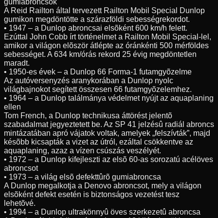
gumiabroncsok
A Reid Railton által tervezett Railton Mobil Special Dunlop
gumikon megdöntötte a szárazföldi sebességrekordot.
• 1947 – a Dunlop abroncsai elsõként 600 km/h felett.
Ezúttal John Cobb írt történelmet a Railton Mobil Special-lel,
amikor a világon elõször átlépte az óránkénti 500 mérföldes
sebességet. A 634 km/órás rekord 25 évig megdöntetlen
maradt.
• 1950-es évek – a Dunlop 66 Forma-1 futamgyõzelme
Az autóversenyzés aranykorában a Dunlop nyolc
világbajnokot segített összesen 66 futamgyõzelemhez.
• 1964 – a Dunlop találmánya védelmet nyújt az aquaplaning
ellen
Tom French, a Dunlop technikusa áttörést jelentõ
szabadalmat jegyeztetett be. Az SP 41 jelzésû radiál abroncs
mintázatában apró vájatok voltak, amelyek „felszívták”, majd
késõbb kicsapták a vizet az útról, ezáltal csökkentve az
aquaplaning, azaz a vízen csúszás veszélyét.
• 1972 – a Dunlop kifejleszti az elsõ 60-as sorozatú acélöves
abroncsot
• 1973 – a világ elsõ defekttûrõ gumiabroncsa
A Dunlop megalkotja a Denovo abroncsot, mely a világon
elsõként defekt esetén is biztonságos vezetést tesz
lehetõvé.
• 1994 – a Dunlop ultrakönnyû öves szerkezetû abroncsa