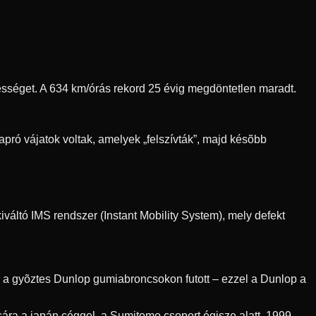
ebességet. A 634 km/órás rekord 25 évig megdöntetlen maradt.
pró vájatok voltak, amelyek „felszívták”, majd késõbb
váltó IMS rendszer (Instant Mobility System), mely defekt
r a gyõztes Dunlop gumiabroncsokon futott – ezzel a Dunlop a
ra a japán céggel, a Sumitomo csoport égisze alatt. 1999-