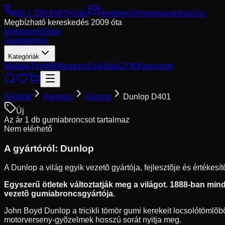
06 1 280 6567
Hívás
rendeles@motorgumishop.hu
Megbízható kereskedés
2009 óta
Motorgumi
Shop
Gumikereső
Kategóriák
Márkák
Tömlők
Magazin
Szállítás
GYIK
Kapcsolat
Főoldal
Keresés
Dunlop
Dunlop D401
Új
Az ár 1 db gumiabroncsot tartalmaz
Nem elérhető
A gyártóról:
Dunlop
A Dunlop a világ egyik vezetõ gyártója, fejlesztõje és értékes
Egyszerű ötletek változtatják meg a világot. 1888-ban mindö
vezetõ gumiabroncsgyártója.
John Boyd Dunlop a tricikli tömör gumi kerekeit locsolótömlõbõl
motorverseny-gyõzelmek hosszú sorát nyitja meg.