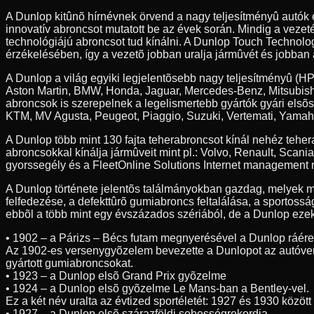
A Dunlop kitûnõ hírnévnek örvend a nagy teljesítményû autók
innovatív abroncsot mutatott be az évek során. Mindig a veze
technológiájú abroncsot tud kínálni. A Dunlop Touch Technolog
érzékelésében, így a vezetõ jobban uralja jármûvét és jobban 
A Dunlop a világ egyiki legjelentõsebb nagy teljesítményû (HP
Aston Martin, BMW, Honda, Jaguar, Mercedes-Benz, Mitsubishi
abroncsok is szerepelnek a legelismertebb gyártók gyári elsõ
KTM, MV Agusta, Peugeot, Piaggio, Suzuki, Vertemati, Yamah
A Dunlop több mint 130 fajta teherabroncsot kínál nehéz teh
abroncsokkal kínálja jármûveit mint pl.: Volvo, Renault, Scan
gyorssegély és a FleetOnline Solutions Internet management r
A Dunlop története jelentõs találmányokban gazdag, melyek m
felfedezése, a defekttûrõ gumiabroncs feltalálása, a sportossá
ebbõl a több mint egy évszázados szériából, de a Dunlop ezeke
• 1902 – a Párizs – Bécs futam megnyerésével a Dunlop ráér
Az 1902-es versenygyõzelem bevezette a Dunlopot az autóve
gyártott gumiabroncsokat.
• 1923 – a Dunlop elsõ Grand Prix gyõzelme
• 1924 – a Dunlop elsõ gyõzelme Le Mans-ban a Bentley-vel.
Ez a két név uralta az évtized sportéletét: 1927 és 1930 közöt
• 1927 – a Dunlop elsõ szárazföldi sebességrekordja