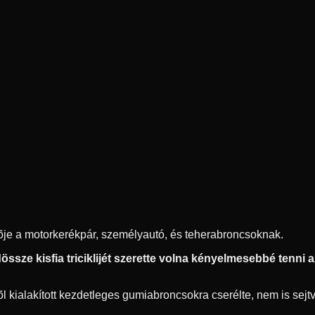
ítõje a motorkerékpár, személyautó, és teherabroncsoknak.
ssze kisfia triciklijét szerette volna kényelmesebbé tenni az 
 kialakított kezdetleges gumiabroncsokra cserélte, nem is sejtve