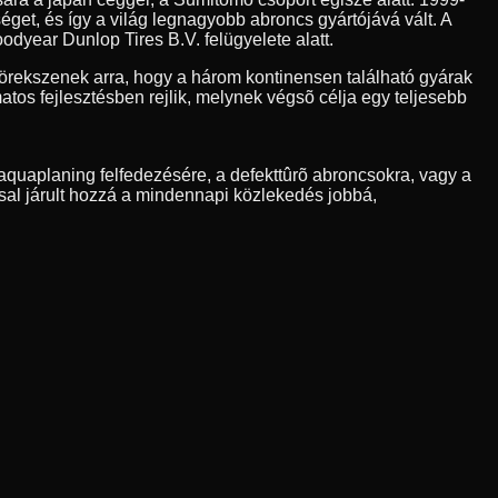
et, és így a világ legnagyobb abroncs gyártójává vált. A
odyear Dunlop Tires B.V. felügyelete alatt.
rekszenek arra, hogy a három kontinensen található gyárak
os fejlesztésben rejlik, melynek végsõ célja egy teljesebb
quaplaning felfedezésére, a defekttûrõ abroncsokra, vagy a
sal járult hozzá a mindennapi közlekedés jobbá,