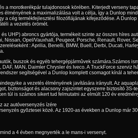
 és a morotkerékpár tulajdonosok körében. Kiterjedt verseny t
tés élményének a maximalizálása volt a célja, így a Dunlop min
y a cég termékfejlesztési filozófiájának kifejezõdése. A Dunlop
átéli a vezetés örömét.
 és UHP) abroncs gyártója, termékeit szinte az összes híres au
, Nissan, Opel/Vauxhall, Peugeot, Porsche, Renault, Rover, S
szereléseként : Aprilia, Benelli, BMW, Buell, Derbi, Ducati, 
a.
erautók, buszok és egyéb tehergépjármûvek számára.
Számos ism
ia, DAF, MAN, Daimler Chrysler és Iveco. A TruckForce szerviz h
endszer segítségével a Dunlop komplett csomagot kínál a teher
indegyike a vezetés élményének javítására irányult. Az aquapl
got, biztonságot és alacsony zajszintet egyszerre biztosító 3S-
n túl is számos sikert tud felmutatni az elmúlt 120 év eredmény
ez az autóversenyzés ízére
rsenyzés gyõztesei közé. Az 1920-as években a Dunlop már 30
t mind a 4 évben megnyerték a le mans-i versenyt.