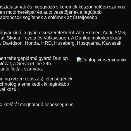
apasztalatainak és meggyõzõ sikereinek köszönhetõen számos
den motorkerékpár és autó vezetõjének a legújabb
 abroncsok segítenek a söfõrnek az út teljesebb
tógyár kínálja gyári elsõszerelésként: Alfa Romeo, Audi, AMG,
eat, Skoda, Toyota és Volkswagen. A Dunlop motorkerékpár
Harley Davidson, Honda, HRD, Husaberg, Husqvarna, Kawasaki,
ert tehergépjármû gyártó Dunlop
álózat, a ServiceLine 24h
autó flották számára.
aning (vízen csúszás) jelenségének
technológia emelkedik ki leginkább
ei közül:
0 km/órát meghaladó sebességre is