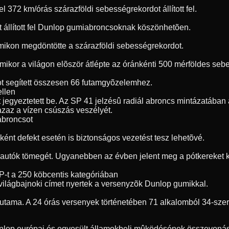
72 km/órás szárazföldi sebességrekordot állított fel.
t állított fel Dunlop gumiabroncsoknak köszönhetõen.
umikon megdöntötte a szárazföldi sebességrekordot.
, amikor a világon elõször átlépte az óránkénti 500 mérföldes s
t segített összesen 66 futamgyõzelemhez.
ellen
jegyeztetett be. Az SP 41 jelzésû radiál abroncs mintázatában a
 azaz a vízen csúszás veszélyét.
 abroncsot
ént defekt esetén is biztonságos vezetést tesz lehetõvé.
 autók tömegét. Ugyanebben az évben jelent meg a pótkereket ki
P-t a 250 köbcentis kategóriában
világbajnoki címet nyertek a versenyzõk Dunlop gumikkal.
futama. A 24 órás versenyek történetében 71 alkalomból 34-sze
unlop európai és egyesült államokbeli mûködésének összevonásá