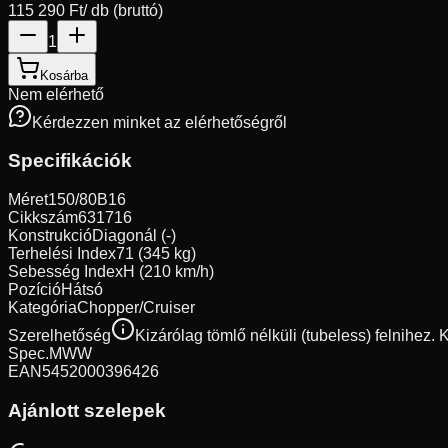
115 290 Ft
/ db (bruttó)
1
Kosárba
Nem elérhető
Kérdezzen minket az elérhetőségről
Specifikációk
Méret
150/80B16
Cikkszám
631716
Konstrukció
Diagonál (-)
Terhelési Index
71 (345 kg)
Sebesség Index
H (210 km/h)
Pozíció
Hátsó
Kategória
Chopper/Cruiser
Szerelhetőség
Kizárólag tömlő nélküli (tubeless) felnihez.
Spec.
MWW
EAN
5452000396426
Ajánlott szelepek