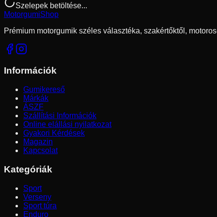
Szelepek betöltése...
Motorgumi
Shop
Prémium motorgumik széles választéka, szakértőktől, motoros
Információk
Gumikereső
Márkák
ÁSZF
Szállítási Információk
Online elállási nyilatkozat
Gyakori Kérdések
Magazin
Kapcsolat
Kategóriák
Sport
Verseny
Sport túra
Enduro