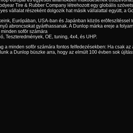
year Tire & Rubber Company létrehozott egy globális szövetség
 vállalat részeként dolgozik hat másik vállalattal együtt, a Go
eink, Európában, USA-ban és Japánban közös erõfeszítéssel tö
nyû abroncsokat gyárthassanak. A Dunlop márka ereje a folyamat
, minden sofõr számára
ió, Teszteredmények, OE, tuning, 4x4, és UHP.
g a minden sofõr számára fontos felfedezésekben: Ha csak az a
nk a Dunlop büszke arra, hogy az elmúlt 100 évben sok újítás