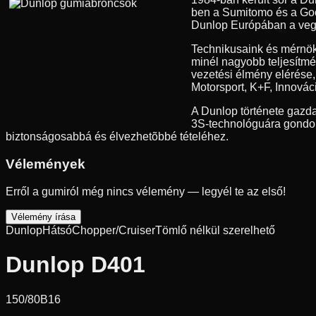
ben a Sumitomo és a Good
Dunlop Európában a vegyes
Technikusaink és mérnök
minél nagyobb teljesítmé
vezetési élmény elérése
Motorsport, K+F, Innovác
A Dunlop története gazda
3S-technológuára gondolu
biztonságosabbá és élvezhetõbbé tételéhez.
Vélemények
Erről a gumiról még nincs vélemény — legyél te az első!
Vélemény írása
Dunlop
Hátsó
Chopper/Cruiser
Tömlő nélkül szerelhető
Dunlop D401
150/80B16