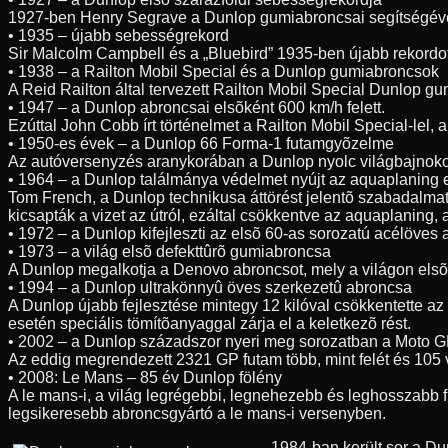
1927-ben Henry Segrave a Dunlop gumiabroncsai segítségével 3
• 1935 – újabb sebességrekord
Sir Malcolm Campbell és a „Bluebird” 1935-ben újabb rekordo
• 1938 – a Railton Mobil Special és a Dunlop gumiabroncsok
A Reid Railton által tervezett Railton Mobil Special Dunlop g
• 1947 – a Dunlop abroncsai elsõként 600 km/h felett.
Ezúttal John Cobb írt történelmet a Railton Mobil Special-lel
• 1950-es évek – a Dunlop 66 Forma-1 futamgyõzelme
Az autóversenyzés aranykorában a Dunlop nyolc világbajnoko
• 1964 – a Dunlop találmánya védelmet nyújt az aquaplaning 
Tom French, a Dunlop technikusa áttörést jelentõ szabadalmat 
kicsapták a vizet az útról, ezáltal csökkentve az aquaplaning,
• 1972 – a Dunlop kifejleszti az elsõ 60-as sorozatú acélöves
• 1973 – a világ elsõ defekttûrõ gumiabroncsa
A Dunlop megalkotja a Denovo abroncsot, mely a világon elsõk
• 1994 – a Dunlop ultrakönnyû öves szerkezetû abroncsa
A Dunlop újabb fejlesztése mintegy 12 kilóval csökkentette az
esetén speciális tömítõanyaggal zárja el a keletkezõ rést.
• 2002 – a Dunlop századszor nyeri meg sorozatban a Moto G
Az eddig megrendezett 2321 GP futam több, mint felét és 105 
• 2008: Le Mans – 85 év Dunlop fölény
A le mans-i, a világ legrégebbi, legnehezebb és leghosszabb 
legsikeresebb abroncsgyártó a le mans-i versenyben.
1984-ban került sor a D