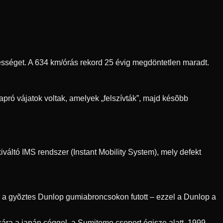
ebességet. A 634 km/órás rekord 25 évig megdöntetlen maradt.
pró vájatok voltak, amelyek „felszívták”, majd késõbb
váltó IMS rendszer (Instant Mobility System), mely defekt
r a gyõztes Dunlop gumiabroncsokon futott – ezzel a Dunlop a
ra a japán céggel, a Sumitomo csoport égisze alatt. 1999-