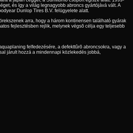
et, és így a világ legnagyobb abroncs gyártójává vált. A
odyear Dunlop Tires B.V. felügyelete alatt.
rekszenek arra, hogy a három kontinensen található gyárak
os fejlesztésben rejlik, melynek végsõ célja egy teljesebb
quaplaning felfedezésére, a defekttûrõ abroncsokra, vagy a
sal járult hozzá a mindennapi közlekedés jobbá,