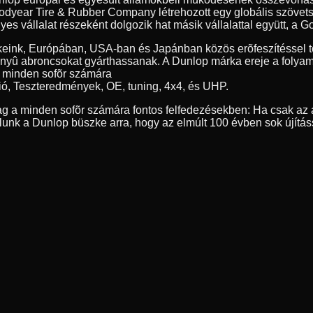
year Tire & Rubber Company létrehozott egy globális szövetség
 vállalat részeként dolgozik hat másik vállalattal együtt, a Go
eink, Európában, USA-ban és Japánban közös erõfeszítéssel tö
nyû abroncsokat gyárthassanak. A Dunlop márka ereje a folyamat
, minden sofõr számára
ió, Teszteredmények, OE, tuning, 4x4, és UHP.
g a minden sofõr számára fontos felfedezésekben: Ha csak az a
nk a Dunlop büszke arra, hogy az elmúlt 100 évben sok újítás