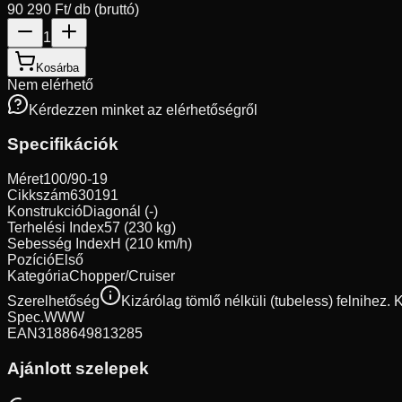
90 290 Ft
/ db (bruttó)
1
Kosárba
Nem elérhető
Kérdezzen minket az elérhetőségről
Specifikációk
Méret
100/90-19
Cikkszám
630191
Konstrukció
Diagonál (-)
Terhelési Index
57 (230 kg)
Sebesség Index
H (210 km/h)
Pozíció
Első
Kategória
Chopper/Cruiser
Szerelhetőség
Kizárólag tömlő nélküli (tubeless) felnihez.
Spec.
WWW
EAN
3188649813285
Ajánlott szelepek