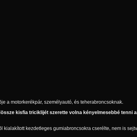
ítõje a motorkerékpár, személyautó, és teherabroncsoknak.
ssze kisfia triciklijét szerette volna kényelmesebbé tenni az 
 kialakított kezdetleges gumiabroncsokra cserélte, nem is sejtve