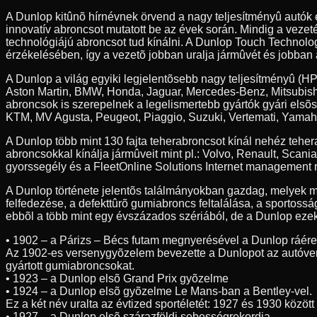
A Dunlop kitûnõ hírnévnek örvend a nagy teljesítményû autók
innovatív abroncsot mutatott be az évek során. Mindig a veze
technológiájú abroncsot tud kínálni. A Dunlop Touch Technolog
érzékelésében, így a vezetõ jobban uralja jármûvét és jobban 
A Dunlop a világ egyiki legjelentõsebb nagy teljesítményû (HP
Aston Martin, BMW, Honda, Jaguar, Mercedes-Benz, Mitsubishi
abroncsok is szerepelnek a legelismertebb gyártók gyári elsõ
KTM, MV Agusta, Peugeot, Piaggio, Suzuki, Vertemati, Yamah
A Dunlop több mint 130 fajta teherabroncsot kínál nehéz teh
abroncsokkal kínálja jármûveit mint pl.: Volvo, Renault, Scan
gyorssegély és a FleetOnline Solutions Internet management r
A Dunlop története jelentõs találmányokban gazdag, melyek m
felfedezése, a defekttûrõ gumiabroncs feltalálása, a sportossá
ebbõl a több mint egy évszázados szériából, de a Dunlop ezeke
• 1902 – a Párizs – Bécs futam megnyerésével a Dunlop ráér
Az 1902-es versenygyõzelem bevezette a Dunlopot az autóve
gyártott gumiabroncsokat.
• 1923 – a Dunlop elsõ Grand Prix gyõzelme
• 1924 – a Dunlop elsõ gyõzelme Le Mans-ban a Bentley-vel.
Ez a két név uralta az évtized sportéletét: 1927 és 1930 közöt
• 1927 – a Dunlop elsõ szárazföldi sebességrekordja