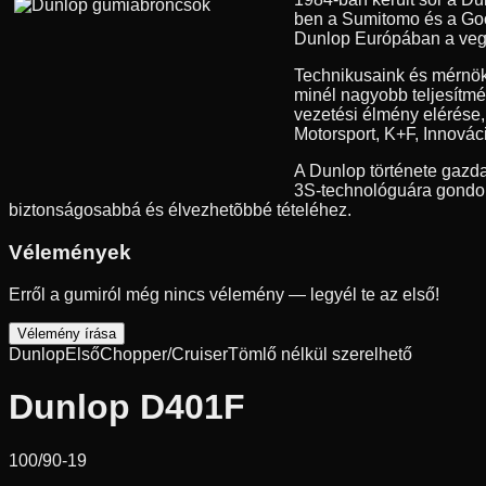
ben a Sumitomo és a Good
Dunlop Európában a vegyes
Technikusaink és mérnök
minél nagyobb teljesítmé
vezetési élmény elérése
Motorsport, K+F, Innovác
A Dunlop története gazda
3S-technológuára gondolu
biztonságosabbá és élvezhetõbbé tételéhez.
Vélemények
Erről a gumiról még nincs vélemény — legyél te az első!
Vélemény írása
Dunlop
Első
Chopper/Cruiser
Tömlő nélkül szerelhető
Dunlop D401F
100/90-19