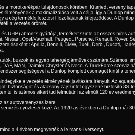
 és a morotkerékpár tulajdonosok körében. Kiterjedt verseny t
tés élményének a maximalizálása volt a célja, így a Dunlop min
y a cég termékfejlesztési filozófiájának kifejezõdése. A Dunlop
átéli a vezetés örömét.
 és UHP) abroncs gyártója, termékeit szinte az összes híres au
, Nissan, Opel/Vauxhall, Peugeot, Porsche, Renault, Rover, S
szereléseként : Aprilia, Benelli, BMW, Buell, Derbi, Ducati, 
a.
erautók, buszok és egyéb tehergépjármûvek számára.
Számos ism
ia, DAF, MAN, Daimler Chrysler és Iveco. A TruckForce szerviz h
endszer segítségével a Dunlop komplett csomagot kínál a teher
indegyike a vezetés élményének javítására irányult. Az aquapl
got, biztonságot és alacsony zajszintet egyszerre biztosító 3S-
n túl is számos sikert tud felmutatni az elmúlt 120 év eredmény
ez az autóversenyzés ízére
rsenyzés gyõztesei közé. Az 1920-as években a Dunlop már 30
t mind a 4 évben megnyerték a le mans-i versenyt.