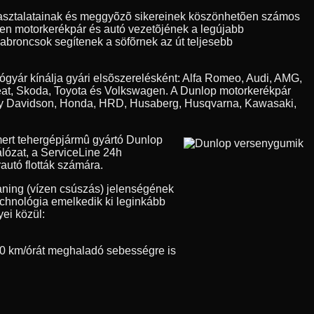
apasztalatainak és meggyõzõ sikereinek köszönhetõen számos
den motorkerékpár és autó vezetõjének a legújabb
 abroncsok segítenek a söfõrnek az út teljesebb
tógyár kínálja gyári elsõszerelésként: Alfa Romeo, Audi, AMG,
eat, Skoda, Toyota és Volkswagen. A Dunlop motorkerékpár
Harley Davidson, Honda, HRD, Husaberg, Husqvarna, Kawasaki,
ert tehergépjármû gyártó Dunlop
álózat, a ServiceLine 24h
autó flották számára.
aning (vízen csúszás) jelenségének
technológia emelkedik ki leginkább
ei közül:
0 km/órát meghaladó sebességre is