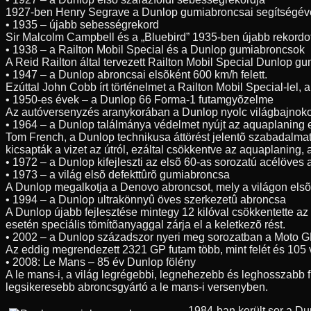
1927-ben Henry Segrave a Dunlop gumiabroncsai segítségével 3
• 1935 – újabb sebességrekord
Sir Malcolm Campbell és a „Bluebird” 1935-ben újabb rekordo
• 1938 – a Railton Mobil Special és a Dunlop gumiabroncsok
A Reid Railton által tervezett Railton Mobil Special Dunlop g
• 1947 – a Dunlop abroncsai elsõként 600 km/h felett.
Ezúttal John Cobb írt történelmet a Railton Mobil Special-lel
• 1950-es évek – a Dunlop 66 Forma-1 futamgyõzelme
Az autóversenyzés aranykorában a Dunlop nyolc világbajnoko
• 1964 – a Dunlop találmánya védelmet nyújt az aquaplaning 
Tom French, a Dunlop technikusa áttörést jelentõ szabadalmat 
kicsapták a vizet az útról, ezáltal csökkentve az aquaplaning,
• 1972 – a Dunlop kifejleszti az elsõ 60-as sorozatú acélöves
• 1973 – a világ elsõ defekttûrõ gumiabroncsa
A Dunlop megalkotja a Denovo abroncsot, mely a világon elsõk
• 1994 – a Dunlop ultrakönnyû öves szerkezetû abroncsa
A Dunlop újabb fejlesztése mintegy 12 kilóval csökkentette az
esetén speciális tömítõanyaggal zárja el a keletkezõ rést.
• 2002 – a Dunlop századszor nyeri meg sorozatban a Moto G
Az eddig megrendezett 2321 GP futam több, mint felét és 105 
• 2008: Le Mans – 85 év Dunlop fölény
A le mans-i, a világ legrégebbi, legnehezebb és leghosszabb 
legsikeresebb abroncsgyártó a le mans-i versenyben.
1984-ban került sor a D