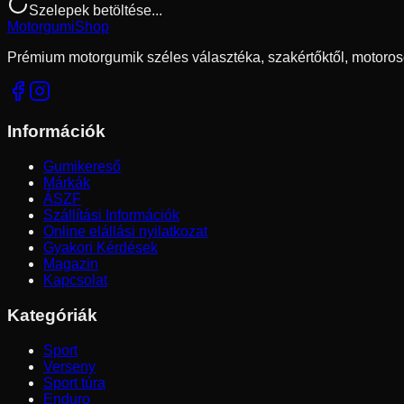
Szelepek betöltése...
Motorgumi
Shop
Prémium motorgumik széles választéka, szakértőktől, motoros
Információk
Gumikereső
Márkák
ÁSZF
Szállítási Információk
Online elállási nyilatkozat
Gyakori Kérdések
Magazin
Kapcsolat
Kategóriák
Sport
Verseny
Sport túra
Enduro