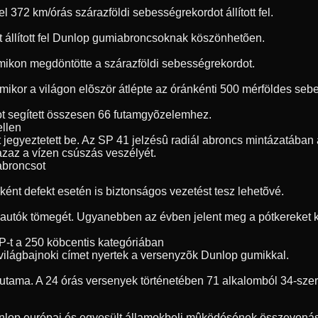
72 km/órás szárazföldi sebességrekordot állított fel.
t állított fel Dunlop gumiabroncsoknak köszönhetõen.
umikon megdöntötte a szárazföldi sebességrekordot.
, amikor a világon elõször átlépte az óránkénti 500 mérföldes s
t segített összesen 66 futamgyõzelemhez.
ellen
jegyeztetett be. Az SP 41 jelzésû radiál abroncs mintázatában a
 azaz a vízen csúszás veszélyét.
 abroncsot
ént defekt esetén is biztonságos vezetést tesz lehetõvé.
 autók tömegét. Ugyanebben az évben jelent meg a pótkereket ki
P-t a 250 köbcentis kategóriában
világbajnoki címet nyertek a versenyzõk Dunlop gumikkal.
futama. A 24 órás versenyek történetében 71 alkalomból 34-sze
unlop európai és egyesült államokbeli mûködésének összevonásá