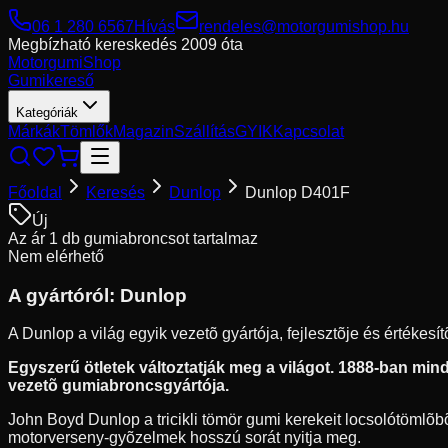
06 1 280 6567
Hívás
rendeles@motorgumishop.hu
Megbízható kereskedés
2009 óta
Motorgumi
Shop
Gumikereső
Kategóriák
Márkák
Tömlők
Magazin
Szállítás
GYIK
Kapcsolat
Főoldal
Keresés
Dunlop
Dunlop D401F
Új
Az ár 1 db gumiabroncsot tartalmaz
Nem elérhető
A gyártóról:
Dunlop
A Dunlop a világ egyik vezetõ gyártója, fejlesztõje és értékes
Egyszerű ötletek változtatják meg a világot. 1888-ban mindö
vezetõ gumiabroncsgyártója.
John Boyd Dunlop a tricikli tömör gumi kerekeit locsolótömlõbõl
motorverseny-gyõzelmek hosszú sorát nyitja meg.