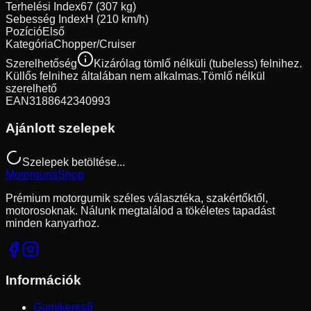
Terhelési Index
67 (307 kg)
Sebesség Index
H (210 km/h)
Pozíció
Első
Kategória
Chopper/Cruiser
Szerelhetőség
Kizárólag tömlő nélküli (tubeless) felnihez.
Küllős felnihez általában nem alkalmas.
Tömlő nélkül
szerelhető
EAN
3188642340993
Ajánlott szelepek
Szelepek betöltése...
Motorgumi
Shop
Prémium motorgumik széles választéka, szakértőktől,
motorosoknak. Nálunk megtalálod a tökéletes tapadást
minden kanyarhoz.
Információk
Gumikereső