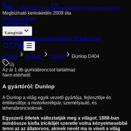
06 1 280 6567
Hívás
rendeles@motorgumishop.hu
Megbízható kereskedés
2009 óta
Motorgumi
Shop
Gumikereső
Kategóriák
Márkák
Tömlők
Magazin
Szállítás
GYIK
Kapcsolat
Főoldal
Keresés
Dunlop
Dunlop D404
Új
Az ár 1 db gumiabroncsot tartalmaz
Nem elérhető
A gyártóról:
Dunlop
A Dunlop a világ egyik vezetõ gyártója, fejlesztõje és
értékesítõje a motorkerékpár, személyautó, és
teherabroncsoknak.
Egyszerű ötletek változtatják meg a világot. 1888-ban
mindössze kisfia triciklijét szerette volna kényelmesebbé
tenni az az állatorvos, akinek nevét ma is viseli a világ