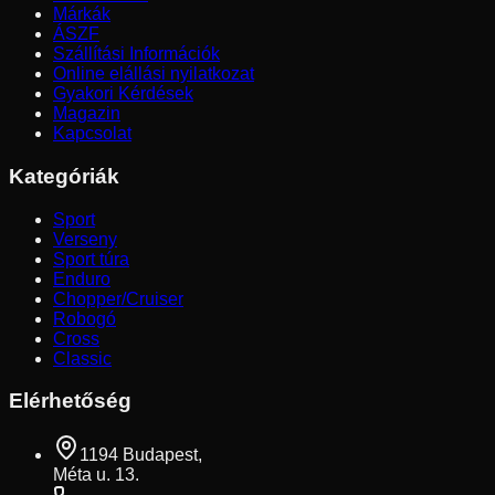
Márkák
ÁSZF
Szállítási Információk
Online elállási nyilatkozat
Gyakori Kérdések
Magazin
Kapcsolat
Kategóriák
Sport
Verseny
Sport túra
Enduro
Chopper/Cruiser
Robogó
Cross
Classic
Elérhetőség
1194 Budapest,
Méta u. 13.