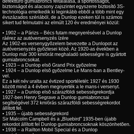
defekttûrõ gumiabroncs feltalálása, a sportosságot,
biztonságot és alacsony zajszintet egyszerre biztosító 3S-
technológia emelkedik ki leginkább ebbõl a több mint egy
évszázados szériából, de a Dunlop ezeken túl is számos
sikert tud felmutatni az elmúlt 120 év eredményei közül:
• 1902 – a Párizs – Bécs futam megnyerésével a Dunlop
ráérez az autóversenyzés ízére
Az 1902-es versenygyõzelem bevezette a Dunlopot az
autóversenyzés gyõztesei közé. Az 1920-as években a
Dunlop már 300 km/órát meghaladó sebességre is gyártott
gumiabroncsokat.
• 1923 – a Dunlop elsõ Grand Prix gyõzelme
• 1924 – a Dunlop elsõ gyõzelme Le Mans-ban a Bentley-
vel.
Ez a két név uralta az évtized sportéletét: 1927 és 1930
között mind a 4 évben megnyerték a le mans-i versenyt.
• 1927 – a Dunlop elsõ szárazföldi sebességrekordja
1927-ben Henry Segrave a Dunlop gumiabroncsai
segítségével 372 km/órás szárazföldi sebességrekordot
állított fel.
• 1935 – újabb sebességrekord
Sir Malcolm Campbell és a „Bluebird” 1935-ben újabb
rekordot állított fel Dunlop gumiabroncsoknak köszönhetõen.
• 1938 – a Railton Mobil Special és a Dunlop