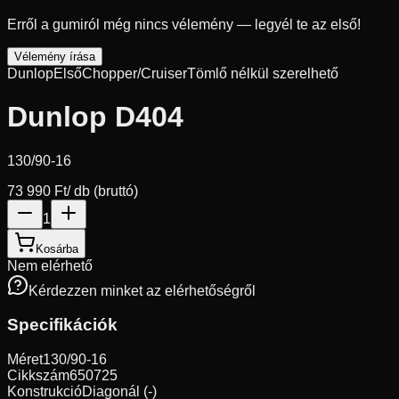
Erről a gumiról még nincs vélemény — legyél te az első!
Vélemény írása
Dunlop
Első
Chopper/Cruiser
Tömlő nélkül szerelhető
Dunlop D404
130/90-16
73 990 Ft
/ db (bruttó)
1
Kosárba
Nem elérhető
Kérdezzen minket az elérhetőségről
Specifikációk
Méret
130/90-16
Cikkszám
650725
Konstrukció
Diagonál (-)