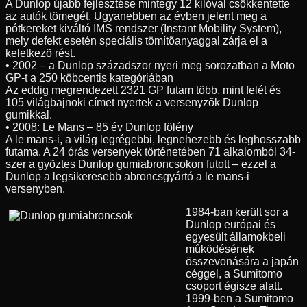
A Dunlop újabb fejlesztése mintegy 12 kilóval csökkentette
az autók tömegét. Ugyanebben az évben jelent meg a
pótkereket kiváltó IMS rendszer (Instant Mobility System),
mely defekt esetén speciális tömítõanyaggal zárja el a
keletkezõ rést.
• 2002 – a Dunlop századszor nyeri meg sorozatban a Moto
GP-t a 250 köbcentis kategóriában
Az eddig megrendezett 2321 GP futam több, mint felét és
105 világbajnoki címet nyertek a versenyzõk Dunlop
gumikkal.
• 2008: Le Mans – 85 év Dunlop fölény
A le mans-i, a világ legrégebbi, legnehezebb és leghosszabb
futama. A 24 órás versenyek történetében 71 alkalomból 34-
szer a gyõztes Dunlop gumiabroncsokon futott – ezzel a
Dunlop a legsikeresebb abroncsgyártó a le mans-i
versenyben.
1984-ban került sor a
Dunlop európai és
egyesült államokbeli
mûködésének
összevonására a japán
céggel, a Sumitomo
csoport égisze alatt.
1999-ben a Sumitomo