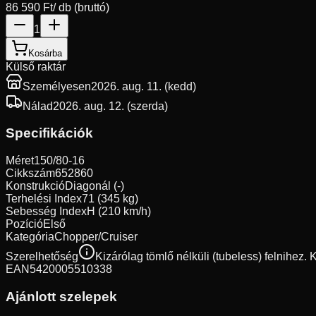
86 590 Ft
/ db (bruttó)
1
Kosárba
Külső raktár
Személyesen
2026. aug. 11. (kedd)
Nálad
2026. aug. 12. (szerda)
Specifikációk
Méret
150/80-16
Cikkszám
652860
Konstrukció
Diagonál (-)
Terhelési Index
71 (345 kg)
Sebesség Index
H (210 km/h)
Pozíció
Első
Kategória
Chopper/Cruiser
Szerelhetőség
Kizárólag tömlő nélküli (tubeless) felnihez.
EAN
5420005510338
Ajánlott szelepek