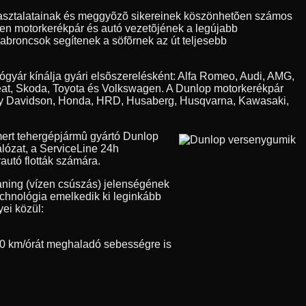
apasztalatainak és meggyõzõ sikereinek köszönhetõen számos
den motorkerékpár és autó vezetõjének a legújabb
 abroncsok segítenek a söfõrnek az út teljesebb
tógyár kínálja gyári elsõszerelésként: Alfa Romeo, Audi, AMG,
eat, Skoda, Toyota és Volkswagen. A Dunlop motorkerékpár
Harley Davidson, Honda, HRD, Husaberg, Husqvarna, Kawasaki,
ert tehergépjármû gyártó Dunlop
álózat, a ServiceLine 24h
autó flották számára.
aning (vízen csúszás) jelenségének
technológia emelkedik ki leginkább
ei közül:
0 km/órát meghaladó sebességre is