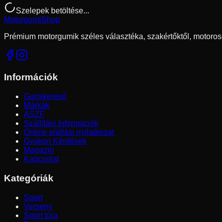
Szelepek betöltése...
Motorgumi
Shop
Prémium motorgumik széles választéka, szakértőktől, motoros
Információk
Gumikereső
Márkák
ÁSZF
Szállítási Információk
Online elállási nyilatkozat
Gyakori Kérdések
Magazin
Kapcsolat
Kategóriák
Sport
Verseny
Sport túra