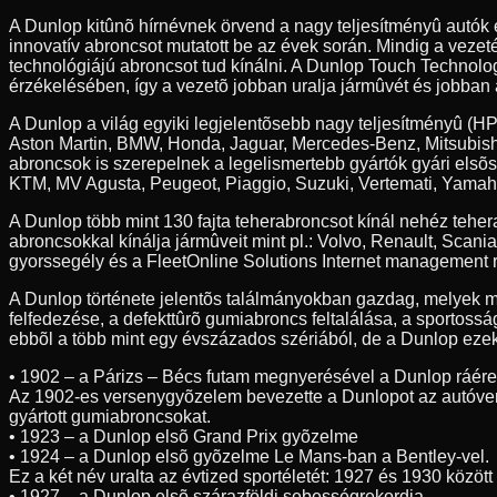
A Dunlop kitûnõ hírnévnek örvend a nagy teljesítményû autók
innovatív abroncsot mutatott be az évek során. Mindig a veze
technológiájú abroncsot tud kínálni. A Dunlop Touch Technolog
érzékelésében, így a vezetõ jobban uralja jármûvét és jobban 
A Dunlop a világ egyiki legjelentõsebb nagy teljesítményû (HP
Aston Martin, BMW, Honda, Jaguar, Mercedes-Benz, Mitsubishi
abroncsok is szerepelnek a legelismertebb gyártók gyári elsõ
KTM, MV Agusta, Peugeot, Piaggio, Suzuki, Vertemati, Yamah
A Dunlop több mint 130 fajta teherabroncsot kínál nehéz teh
abroncsokkal kínálja jármûveit mint pl.: Volvo, Renault, Scan
gyorssegély és a FleetOnline Solutions Internet management r
A Dunlop története jelentõs találmányokban gazdag, melyek m
felfedezése, a defekttûrõ gumiabroncs feltalálása, a sportossá
ebbõl a több mint egy évszázados szériából, de a Dunlop ezeke
• 1902 – a Párizs – Bécs futam megnyerésével a Dunlop ráér
Az 1902-es versenygyõzelem bevezette a Dunlopot az autóve
gyártott gumiabroncsokat.
• 1923 – a Dunlop elsõ Grand Prix gyõzelme
• 1924 – a Dunlop elsõ gyõzelme Le Mans-ban a Bentley-vel.
Ez a két név uralta az évtized sportéletét: 1927 és 1930 közöt
• 1927 – a Dunlop elsõ szárazföldi sebességrekordja