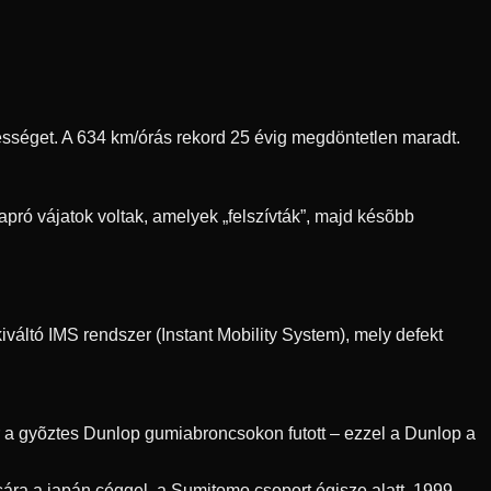
ebességet. A 634 km/órás rekord 25 évig megdöntetlen maradt.
pró vájatok voltak, amelyek „felszívták”, majd késõbb
váltó IMS rendszer (Instant Mobility System), mely defekt
r a gyõztes Dunlop gumiabroncsokon futott – ezzel a Dunlop a
ra a japán céggel, a Sumitomo csoport égisze alatt. 1999-