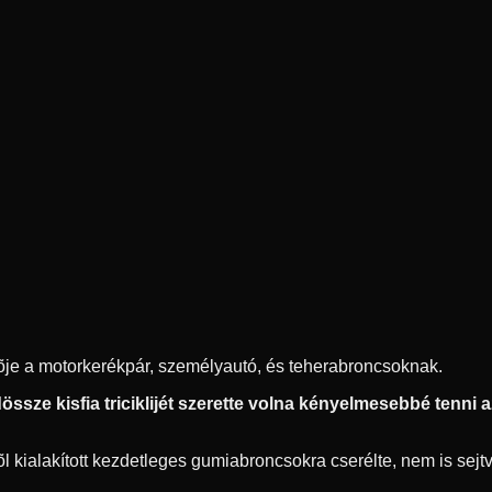
ítõje a motorkerékpár, személyautó, és teherabroncsoknak.
ssze kisfia triciklijét szerette volna kényelmesebbé tenni az 
 kialakított kezdetleges gumiabroncsokra cserélte, nem is sejtve