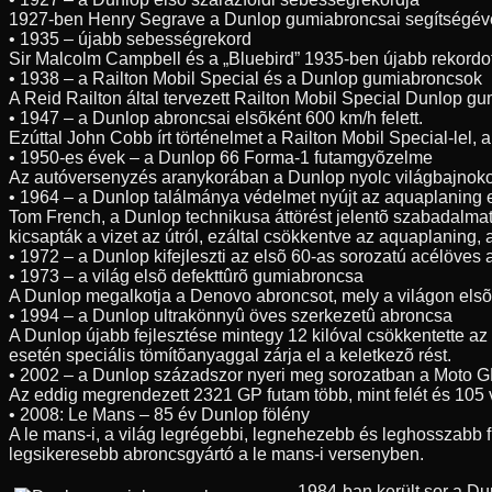
1927-ben Henry Segrave a Dunlop gumiabroncsai segítségével 3
• 1935 – újabb sebességrekord
Sir Malcolm Campbell és a „Bluebird” 1935-ben újabb rekordo
• 1938 – a Railton Mobil Special és a Dunlop gumiabroncsok
A Reid Railton által tervezett Railton Mobil Special Dunlop g
• 1947 – a Dunlop abroncsai elsõként 600 km/h felett.
Ezúttal John Cobb írt történelmet a Railton Mobil Special-lel
• 1950-es évek – a Dunlop 66 Forma-1 futamgyõzelme
Az autóversenyzés aranykorában a Dunlop nyolc világbajnoko
• 1964 – a Dunlop találmánya védelmet nyújt az aquaplaning 
Tom French, a Dunlop technikusa áttörést jelentõ szabadalmat 
kicsapták a vizet az útról, ezáltal csökkentve az aquaplaning,
• 1972 – a Dunlop kifejleszti az elsõ 60-as sorozatú acélöves
• 1973 – a világ elsõ defekttûrõ gumiabroncsa
A Dunlop megalkotja a Denovo abroncsot, mely a világon elsõk
• 1994 – a Dunlop ultrakönnyû öves szerkezetû abroncsa
A Dunlop újabb fejlesztése mintegy 12 kilóval csökkentette az
esetén speciális tömítõanyaggal zárja el a keletkezõ rést.
• 2002 – a Dunlop századszor nyeri meg sorozatban a Moto G
Az eddig megrendezett 2321 GP futam több, mint felét és 105 
• 2008: Le Mans – 85 év Dunlop fölény
A le mans-i, a világ legrégebbi, legnehezebb és leghosszabb 
legsikeresebb abroncsgyártó a le mans-i versenyben.
1984-ban került sor a D