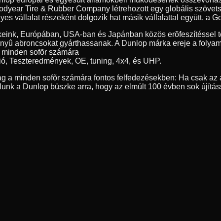
year Tire & Rubber Company létrehozott egy globális szövetség
 vállalat részeként dolgozik hat másik vállalattal együtt, a Go
eink, Európában, USA-ban és Japánban közös erõfeszítéssel tö
nyû abroncsokat gyárthassanak. A Dunlop márka ereje a folyamat
, minden sofõr számára
ió, Teszteredmények, OE, tuning, 4x4, és UHP.
g a minden sofõr számára fontos felfedezésekben: Ha csak az a
nk a Dunlop büszke arra, hogy az elmúlt 100 évben sok újítás