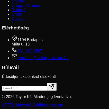
Enduro
Chopper/Cruiser
Robogó
Cross
Classic
Elérhetőség
1194 Budapest,
Méta u. 13.
06 1 280 6567
rendeles@motorgumishop.hu
Hírlevél
Értesüljön akcióinkról elsőként!
©
2026
Taylor Kft. Minden jog fenntartva.
ÁSZF
Adatkezelés
Sütik
Impresszum