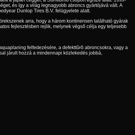
et, és így a világ legnagyobb abroncs gyártójává vált. A
odyear Dunlop Tires B.V. felügyelete alatt.
rekszenek arra, hogy a három kontinensen található gyárak
os fejlesztésben rejlik, melynek végsõ célja egy teljesebb
quaplaning felfedezésére, a defekttûrõ abroncsokra, vagy a
sal járult hozzá a mindennapi közlekedés jobbá,