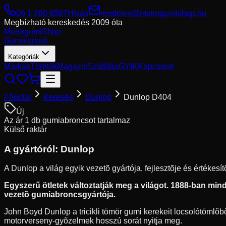
06 1 280 6567
Hívás
rendeles@motorgumishop.hu
Megbízható kereskedés
2009 óta
Motorgumi
Shop
Gumikereső
Kategóriák
Márkák
Tömlők
Magazin
Szállítás
GYIK
Kapcsolat
Főoldal
Keresés
Dunlop
Dunlop D404
Új
Az ár 1 db gumiabroncsot tartalmaz
Külső raktár
A gyártóról:
Dunlop
A Dunlop a világ egyik vezetõ gyártója, fejlesztõje és értékes
Egyszerű ötletek változtatják meg a világot. 1888-ban mindö
vezetõ gumiabroncsgyártója.
John Boyd Dunlop a tricikli tömör gumi kerekeit locsolótömlõbõl
motorverseny-gyõzelmek hosszú sorát nyitja meg.