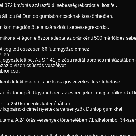
72 km/órás szárazföldi sebességrekordot állított fel.
t állított fel Dunlop gumiabroncsoknak köszönhetõen.
umikon megdöntötte a szárazföldi sebességrekordot.
, amikor a világon elõször átlépte az óránkénti 500 mérföldes s
t segített összesen 66 futamgyõzelemhez.
ellen
jegyeztetett be. Az SP 41 jelzésû radiál abroncs mintázatában a
 azaz a vízen csúszás veszélyét.
 abroncsot
ént defekt esetén is biztonságos vezetést tesz lehetõvé.
 autók tömegét. Ugyanebben az évben jelent meg a pótkereket ki
P-t a 250 köbcentis kategóriában
világbajnoki címet nyertek a versenyzõk Dunlop gumikkal.
futama. A 24 órás versenyek történetében 71 alkalomból 34-sze
unlop európai és egyesült államokbeli mûködésének összevonásá