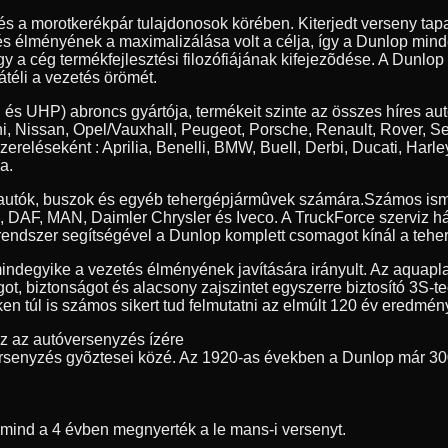
 és a morotkerékpár tulajdonosok körében. Kiterjedt verseny t
tés élményének a maximalizálása volt a célja, így a Dunlop min
y a cég termékfejlesztési filozófiájának kifejezõdése. A Dunlop
átéli a vezetés örömét.
 és UHP) abroncs gyártója, termékeit szinte az összes híres au
, Nissan, Opel/Vauxhall, Peugeot, Porsche, Renault, Rover, S
szereléseként : Aprilia, Benelli, BMW, Buell, Derbi, Ducati, 
a.
erautók, buszok és egyéb tehergépjármûvek számára.
Számos ism
ia, DAF, MAN, Daimler Chrysler és Iveco. A TruckForce szerviz h
endszer segítségével a Dunlop komplett csomagot kínál a teher
indegyike a vezetés élményének javítására irányult. Az aquapl
got, biztonságot és alacsony zajszintet egyszerre biztosító 3S-
n túl is számos sikert tud felmutatni az elmúlt 120 év eredmény
ez az autóversenyzés ízére
rsenyzés gyõztesei közé. Az 1920-as években a Dunlop már 30
t mind a 4 évben megnyerték a le mans-i versenyt.