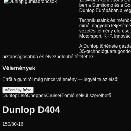
ben a Sumitomo és a Good
Dunlop Európában a vegyes
Technikusaink és mérnök
minél nagyobb teljesítmé
vezetési élmény elérése
Motorsport, K+F, Innovác
A Dunlop története gazda
3S-technológuára gondolu
biztonságosabbá és élvezhetõbbé tételéhez.
Vélemények
Erről a gumiról még nincs vélemény — legyél te az első!
Vélemény írása
Dunlop
Első
Chopper/Cruiser
Tömlő nélkül szerelhető
Dunlop D404
150/80-16