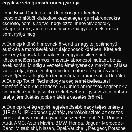
egyik vezetõ gumiabroncsgyártója.
John Boyd Dunlop a tricikli tömör gumi kerekeit
locsolótömlõbõl kialakított kezdetleges gumiabroncsokra
cserélte, nem is sejtve, hogy ezzel innovatív ötletek,
világrekordok, autó- és motorverseny-gyõzelmek hosszú
sorát nyitja meg.
A Dunlop kitûnõ hírnévnek örvend a nagy teljesítményû
autók és a morotkerékpár tulajdonosok körében. Kiterjedt
verseny tapasztalatainak és meggyõzõ sikereinek
köszönhetõen számos innovatív abroncsot mutatott be az
évek során. Mindig a vezetés élményének a maximalizálása
volt a célja, így a Dunlop minden motorkerékpár és autó
vezetõjének a legújabb technológiájú abroncsot tud kínálni.
A Dunlop Touch Technology a cég termékfejlesztési
filozófiájának kifejezõdése. A Dunlop abroncsok segítenek a
söfõrnek az út teljesebb érzékelésében, így a vezetõ jobban
uralja jármûvét és jobban átéli a vezetés örömét.
A Dunlop a világ egyiki legjelentõsebb nagy teljesítményû
(HP és UHP) abroncs gyártója, termékeit szinte az összes
híres autógyár kínálja gyári elsõszerelésként: Alfa Romeo,
Audi, AMG, Aston Martin, BMW, Honda, Jaguar, Mercedes-
Benz, Mitsubishi, Nissan, Opel/Vauxhall, Peugeot, Porsche,