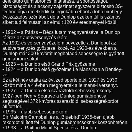
defekttûrõ gumiabroncs feltalálása, a sportosságot,
biztonságot és alacsony zajszintet egyszerre biztosító 3S-
technológia emelkedik ki leginkább ebbõl a több mint egy
évszázados szériából, de a Dunlop ezeken túl is számos
sikert tud felmutatni az elmúlt 120 év eredményei közül:
• 1902 – a Párizs – Bécs futam megnyerésével a Dunlop
ráérez az autóversenyzés ízére
Az 1902-es versenygyõzelem bevezette a Dunlopot az
autóversenyzés gyõztesei közé. Az 1920-as években a
Dunlop már 300 km/órát meghaladó sebességre is gyártott
gumiabroncsokat.
• 1923 – a Dunlop elsõ Grand Prix gyõzelme
• 1924 – a Dunlop elsõ gyõzelme Le Mans-ban a Bentley-
vel.
Ez a két név uralta az évtized sportéletét: 1927 és 1930
között mind a 4 évben megnyerték a le mans-i versenyt.
• 1927 – a Dunlop elsõ szárazföldi sebességrekordja
1927-ben Henry Segrave a Dunlop gumiabroncsai
segítségével 372 km/órás szárazföldi sebességrekordot
állított fel.
• 1935 – újabb sebességrekord
Sir Malcolm Campbell és a „Bluebird” 1935-ben újabb
rekordot állított fel Dunlop gumiabroncsoknak köszönhetõen.
• 1938 – a Railton Mobil Special és a Dunlop