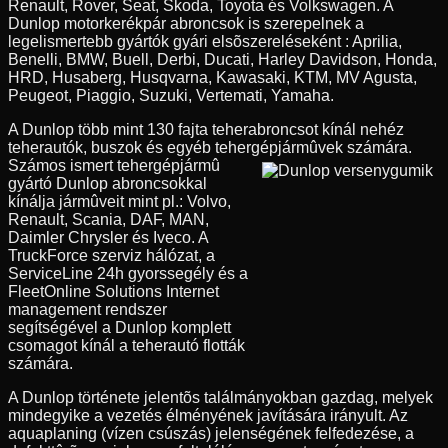
Renault, Rover, Seat, Skoda, Toyota és Volkswagen. A
Dunlop motorkerékpár abroncsok is szerepelnek a
legelismertebb gyártók gyári elsõszereléseként : Aprilia,
Benelli, BMW, Buell, Derbi, Ducati, Harley Davidson, Honda,
HRD, Husaberg, Husqvarna, Kawasaki, KTM, MV Agusta,
Peugeot, Piaggio, Suzuki, Vertemati, Yamaha.
A Dunlop több mint 130 fajta teherabroncsot kínál nehéz
teherautók, buszok és egyéb tehergépjármûvek számára.
Számos ismert tehergépjármû
gyártó Dunlop abroncsokkal
kínálja jármûveit mint pl.: Volvo,
Renault, Scania, DAF, MAN,
Daimler Chrysler és Iveco. A
TruckForce szerviz hálózat, a
ServiceLine 24h gyorssegély és a
FleetOnline Solutions Internet
management rendszer
segítségével a Dunlop komplett
csomagot kínál a teherautó flották
számára.
A Dunlop története jelentõs találmányokban gazdag, melyek
mindegyike a vezetés élményének javítására irányult. Az
aquaplaning (vízen csúszás) jelenségének felfedezése, a