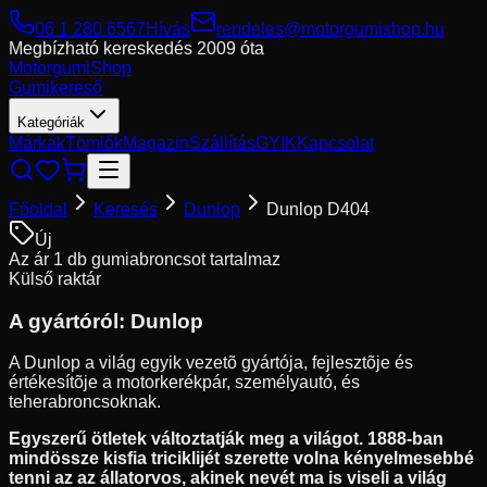
06 1 280 6567
Hívás
rendeles@motorgumishop.hu
Megbízható kereskedés
2009 óta
Motorgumi
Shop
Gumikereső
Kategóriák
Márkák
Tömlők
Magazin
Szállítás
GYIK
Kapcsolat
Főoldal
Keresés
Dunlop
Dunlop D404
Új
Az ár 1 db gumiabroncsot tartalmaz
Külső raktár
A gyártóról:
Dunlop
A Dunlop a világ egyik vezetõ gyártója, fejlesztõje és
értékesítõje a motorkerékpár, személyautó, és
teherabroncsoknak.
Egyszerű ötletek változtatják meg a világot. 1888-ban
mindössze kisfia triciklijét szerette volna kényelmesebbé
tenni az az állatorvos, akinek nevét ma is viseli a világ