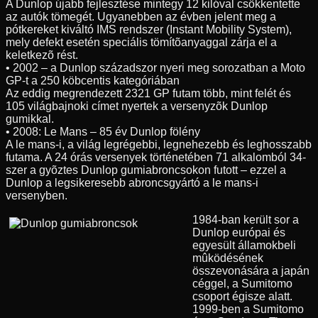
A Dunlop újabb fejlesztése mintegy 12 kilóval csökkentette
az autók tömegét. Ugyanebben az évben jelent meg a
pótkereket kiváltó IMS rendszer (Instant Mobility System),
mely defekt esetén speciális tömítõanyaggal zárja el a
keletkezõ rést.
• 2002 – a Dunlop századszor nyeri meg sorozatban a Moto
GP-t a 250 köbcentis kategóriában
Az eddig megrendezett 2321 GP futam több, mint felét és
105 világbajnoki címet nyertek a versenyzõk Dunlop
gumikkal.
• 2008: Le Mans – 85 év Dunlop fölény
A le mans-i, a világ legrégebbi, legnehezebb és leghosszabb
futama. A 24 órás versenyek történetében 71 alkalomból 34-
szer a gyõztes Dunlop gumiabroncsokon futott – ezzel a
Dunlop a legsikeresebb abroncsgyártó a le mans-i
versenyben.
1984-ban került sor a
Dunlop európai és
egyesült államokbeli
mûködésének
összevonására a japán
céggel, a Sumitomo
csoport égisze alatt.
1999-ben a Sumitomo