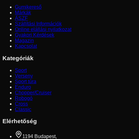
Gumikereső
Márkák
ÁSZF
Szállítási Információk
Online elállási nyilatkozat
Gyakori Kérdések
Magazin
Kapcsolat
Kategóriák
Sport
Verseny
Sport túra
Enduro
Chopper/Cruiser
Robogó
Cross
Classic
Elérhetőség
1194 Budapest,