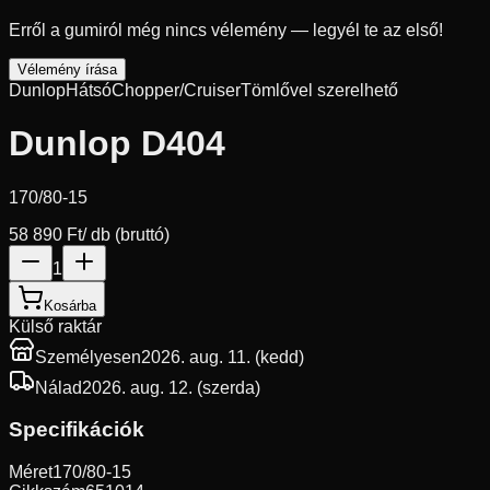
Erről a gumiról még nincs vélemény — legyél te az első!
Vélemény írása
Dunlop
Hátsó
Chopper/Cruiser
Tömlővel szerelhető
Dunlop D404
170/80-15
58 890 Ft
/ db (bruttó)
1
Kosárba
Külső raktár
Személyesen
2026. aug. 11. (kedd)
Nálad
2026. aug. 12. (szerda)
Specifikációk
Méret
170/80-15