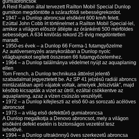
gumiabroncsok
A Reid Railton által tervezett Railton Mobil Special Dunlop
gumikon megdöntötte a szárazföldi sebességrekordot.
• 1947 – a Dunlop abroncsai elsõként 600 km/h felett.
Ezúttal John Cobb írt történelmet a Railton Mobil Special-lel,
amikor a világon elõször átlépte az óránkénti 500 mérföldes
sebességet. A 634 km/órás rekord 25 évig megdöntetlen
maradt.
• 1950-es évek – a Dunlop 66 Forma-1 futamgyõzelme
Az autóversenyzés aranykorában a Dunlop nyolc
világbajnokot segített összesen 66 futamgyõzelemhez.
• 1964 – a Dunlop találmánya védelmet nyújt az aquaplaning
ellen
Tom French, a Dunlop technikusa áttörést jelentõ
szabadalmat jegyeztetett be. Az SP 41 jelzésû radiál abroncs
mintázatában apró vájatok voltak, amelyek „felszívták”, majd
késõbb kicsapták a vizet az útról, ezáltal csökkentve az
aquaplaning, azaz a vízen csúszás veszélyét.
• 1972 – a Dunlop kifejleszti az elsõ 60-as sorozatú acélöves
abroncsot
• 1973 – a világ elsõ defekttûrõ gumiabroncsa
A Dunlop megalkotja a Denovo abroncsot, mely a világon
elsõként defekt esetén is biztonságos vezetést tesz
lehetõvé.
• 1994 – a Dunlop ultrakönnyû öves szerkezetû abroncsa