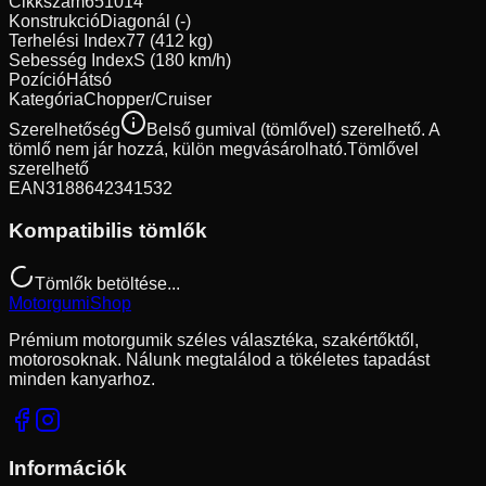
Cikkszám
651014
Konstrukció
Diagonál (-)
Terhelési Index
77 (412 kg)
Sebesség Index
S (180 km/h)
Pozíció
Hátsó
Kategória
Chopper/Cruiser
Szerelhetőség
Belső gumival (tömlővel) szerelhető. A
tömlő nem jár hozzá, külön megvásárolható.
Tömlővel
szerelhető
EAN
3188642341532
Kompatibilis tömlők
Tömlők betöltése...
Motorgumi
Shop
Prémium motorgumik széles választéka, szakértőktől,
motorosoknak. Nálunk megtalálod a tökéletes tapadást
minden kanyarhoz.
Információk