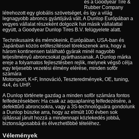
és a Goodyear Tire &
Rubber Company
létrehozott egy globális szövetséget, és így a világ
legnagyobb abroncs gyártójává vált. A Dunlop Európában a
vegyes vállalat részeként dolgozik hat másik vállalattal
együtt, a Goodyear Dunlop Tires B.V. felügyelete alatt.
Technikusaink és mérnökeink, Európában, USA-ban és
Japánban közös erõfeszítéssel törekszenek arra, hogy a
három kontinensen található gyárak minél nagyobb
teljesítményû abroncsokat gyárthassanak. A Dunlop márka
ereje a folyamatos fejlesztésben rejlik, melynek végsõ célja
egy teljesebb vezetési élmény elérése, minden sofõr
számára
Motorsport, K+F, Innováció, Teszteredmények, OE, tuning,
4x4, és UHP.
A Dunlop története gazdag a minden sofõr számára fontos
felfedezésekben: Ha csak az aquaplaning felfedezésére, a
defekttûrõ abroncsokra, vagy a 3S-technológuára gondolunk
a Dunlop büszke arra, hogy az elmúlt 100 évben sok
újítással járult hozzá a mindennapi közlekedés jobbá,
biztonságosabbá és élvezhetõbbé tételéhez.
Vélemények