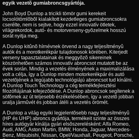
egyik vezetõ gumiabroncsgyártója.
John Boyd Dunlop a tricikli tömör gumi kerekeit
locsolótömlõbõl kialakított kezdetleges gumiabroncsokra
cserélte, nem is sejtve, hogy ezzel innovatív ötletek,
világrekordok, autó- és motorverseny-gyõzelmek hosszú
sorát nyitja meg.
A Dunlop kitûnõ hírnévnek örvend a nagy teljesítményû
autók és a morotkerékpár tulajdonosok körében. Kiterjedt
verseny tapasztalatainak és meggyõzõ sikereinek
köszönhetõen számos innovatív abroncsot mutatott be az
évek során. Mindig a vezetés élményének a maximalizálása
volt a célja, így a Dunlop minden motorkerékpár és autó
vezetõjének a legújabb technológiájú abroncsot tud kínálni.
A Dunlop Touch Technology a cég termékfejlesztési
filozófiájának kifejezõdése. A Dunlop abroncsok segítenek a
söfõrnek az út teljesebb érzékelésében, így a vezetõ jobban
uralja jármûvét és jobban átéli a vezetés örömét.
A Dunlop a világ egyiki legjelentõsebb nagy teljesítményû
(HP és UHP) abroncs gyártója, termékeit szinte az összes
híres autógyár kínálja gyári elsõszerelésként: Alfa Romeo,
Audi, AMG, Aston Martin, BMW, Honda, Jaguar, Mercedes-
Benz, Mitsubishi, Nissan, Opel/Vauxhall, Peugeot, Porsche,