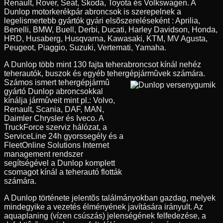
Renault, Rover, Seat, Skoda, Toyota és Volkswagen. A
Dunlop motorkerékpár abroncsok is szerepelnek a
legelismertebb gyártók gyári elsõszereléseként : Aprilia,
Benelli, BMW, Buell, Derbi, Ducati, Harley Davidson, Honda,
HRD, Husaberg, Husqvarna, Kawasaki, KTM, MV Agusta,
Peugeot, Piaggio, Suzuki, Vertemati, Yamaha.
A Dunlop több mint 130 fajta teherabroncsot kínál nehéz
teherautók, buszok és egyéb tehergépjármûvek számára.
Számos ismert tehergépjármû
gyártó Dunlop abroncsokkal
kínálja jármûveit mint pl.: Volvo,
Renault, Scania, DAF, MAN,
Daimler Chrysler és Iveco. A
TruckForce szerviz hálózat, a
ServiceLine 24h gyorssegély és a
FleetOnline Solutions Internet
management rendszer
segítségével a Dunlop komplett
csomagot kínál a teherautó flották
számára.
A Dunlop története jelentõs találmányokban gazdag, melyek
mindegyike a vezetés élményének javítására irányult. Az
aquaplaning (vízen csúszás) jelenségének felfedezése, a