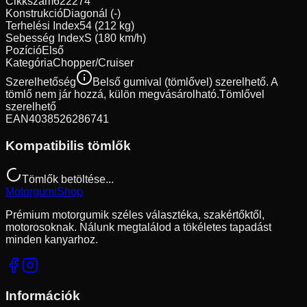
Cikkszám
622274
Konstrukció
Diagonál (-)
Terhelési Index
54 (212 kg)
Sebesség Index
S (180 km/h)
Pozíció
Első
Kategória
Chopper/Cruiser
Szerelhetőség
Belső gumival (tömlővel) szerelhető. A
tömlő nem jár hozzá, külön megvásárolható.
Tömlővel
szerelhető
EAN
4038526286741
Kompatibilis tömlők
Tömlők betöltése...
Motorgumi
Shop
Prémium motorgumik széles választéka, szakértőktől,
motorosoknak. Nálunk megtalálod a tökéletes tapadást
minden kanyarhoz.
Információk