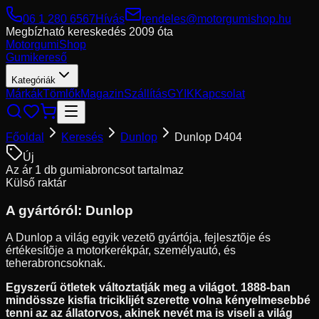
06 1 280 6567
Hívás
rendeles@motorgumishop.hu
Megbízható kereskedés
2009 óta
Motorgumi
Shop
Gumikereső
Kategóriák
Márkák
Tömlők
Magazin
Szállítás
GYIK
Kapcsolat
Főoldal
Keresés
Dunlop
Dunlop D404
Új
Az ár 1 db gumiabroncsot tartalmaz
Külső raktár
A gyártóról:
Dunlop
A Dunlop a világ egyik vezetõ gyártója, fejlesztõje és
értékesítõje a motorkerékpár, személyautó, és
teherabroncsoknak.
Egyszerű ötletek változtatják meg a világot. 1888-ban
mindössze kisfia triciklijét szerette volna kényelmesebbé
tenni az az állatorvos, akinek nevét ma is viseli a világ