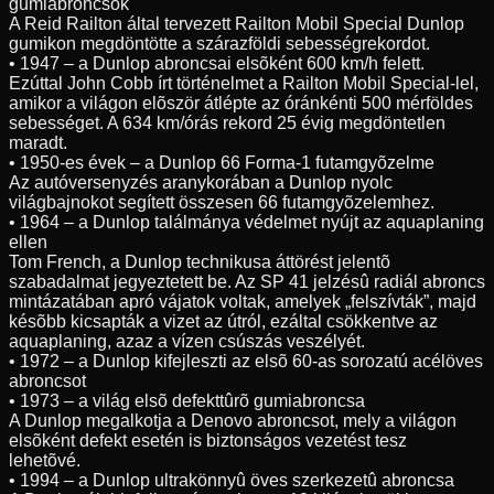
gumiabroncsok
A Reid Railton által tervezett Railton Mobil Special Dunlop
gumikon megdöntötte a szárazföldi sebességrekordot.
• 1947 – a Dunlop abroncsai elsõként 600 km/h felett.
Ezúttal John Cobb írt történelmet a Railton Mobil Special-lel,
amikor a világon elõször átlépte az óránkénti 500 mérföldes
sebességet. A 634 km/órás rekord 25 évig megdöntetlen
maradt.
• 1950-es évek – a Dunlop 66 Forma-1 futamgyõzelme
Az autóversenyzés aranykorában a Dunlop nyolc
világbajnokot segített összesen 66 futamgyõzelemhez.
• 1964 – a Dunlop találmánya védelmet nyújt az aquaplaning
ellen
Tom French, a Dunlop technikusa áttörést jelentõ
szabadalmat jegyeztetett be. Az SP 41 jelzésû radiál abroncs
mintázatában apró vájatok voltak, amelyek „felszívták”, majd
késõbb kicsapták a vizet az útról, ezáltal csökkentve az
aquaplaning, azaz a vízen csúszás veszélyét.
• 1972 – a Dunlop kifejleszti az elsõ 60-as sorozatú acélöves
abroncsot
• 1973 – a világ elsõ defekttûrõ gumiabroncsa
A Dunlop megalkotja a Denovo abroncsot, mely a világon
elsõként defekt esetén is biztonságos vezetést tesz
lehetõvé.
• 1994 – a Dunlop ultrakönnyû öves szerkezetû abroncsa