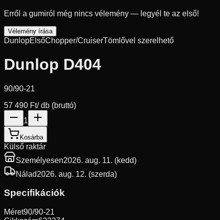
Erről a gumiról még nincs vélemény — legyél te az első!
Vélemény írása
Dunlop
Első
Chopper/Cruiser
Tömlővel szerelhető
Dunlop D404
90/90-21
57 490 Ft
/ db (bruttó)
1
Kosárba
Külső raktár
Személyesen
2026. aug. 11. (kedd)
Nálad
2026. aug. 12. (szerda)
Specifikációk
Méret
90/90-21