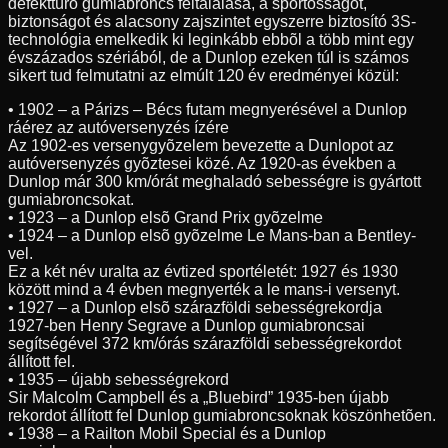
defekttûrõ gumiabroncs feltalálása, a sportosságot,
biztonságot és alacsony zajszintet egyszerre biztosító 3S-
technológia emelkedik ki leginkább ebbõl a több mint egy
évszázados szériából, de a Dunlop ezeken túl is számos
sikert tud felmutatni az elmúlt 120 év eredményei közül:
• 1902 – a Párizs – Bécs futam megnyerésével a Dunlop
ráérez az autóversenyzés ízére
Az 1902-es versenygyõzelem bevezette a Dunlopot az
autóversenyzés gyõztesei közé. Az 1920-as években a
Dunlop már 300 km/órát meghaladó sebességre is gyártott
gumiabroncsokat.
• 1923 – a Dunlop elsõ Grand Prix gyõzelme
• 1924 – a Dunlop elsõ gyõzelme Le Mans-ban a Bentley-
vel.
Ez a két név uralta az évtized sportéletét: 1927 és 1930
között mind a 4 évben megnyerték a le mans-i versenyt.
• 1927 – a Dunlop elsõ szárazföldi sebességrekordja
1927-ben Henry Segrave a Dunlop gumiabroncsai
segítségével 372 km/órás szárazföldi sebességrekordot
állított fel.
• 1935 – újabb sebességrekord
Sir Malcolm Campbell és a „Bluebird” 1935-ben újabb
rekordot állított fel Dunlop gumiabroncsoknak köszönhetõen.
• 1938 – a Railton Mobil Special és a Dunlop