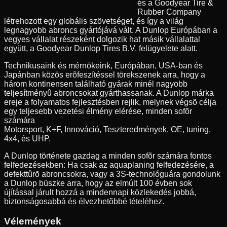
és a Goodyear Tire &
Rubber Company
létrehozott egy globális szövetséget, és így a világ
legnagyobb abroncs gyártójává vált. A Dunlop Európában a
vegyes vállalat részeként dolgozik hat másik vállalattal
együtt, a Goodyear Dunlop Tires B.V. felügyelete alatt.
Technikusaink és mérnökeink, Európában, USA-ban és
Japánban közös erõfeszítéssel törekszenek arra, hogy a
három kontinensen található gyárak minél nagyobb
teljesítményû abroncsokat gyárthassanak. A Dunlop márka
ereje a folyamatos fejlesztésben rejlik, melynek végsõ célja
egy teljesebb vezetési élmény elérése, minden sofõr
számára
Motorsport, K+F, Innováció, Teszteredmények, OE, tuning,
4x4, és UHP.
A Dunlop története gazdag a minden sofõr számára fontos
felfedezésekben: Ha csak az aquaplaning felfedezésére, a
defekttûrõ abroncsokra, vagy a 3S-technológuára gondolunk
a Dunlop büszke arra, hogy az elmúlt 100 évben sok
újítással járult hozzá a mindennapi közlekedés jobbá,
biztonságosabbá és élvezhetõbbé tételéhez.
Vélemények