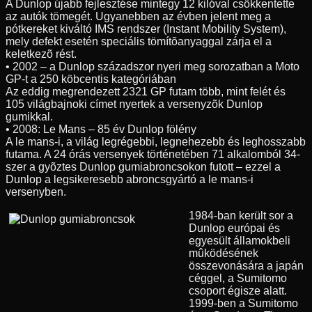
A Dunlop újabb fejlesztése mintegy 12 kilóval csökkentette
az autók tömegét. Ugyanebben az évben jelent meg a
pótkereket kiváltó IMS rendszer (Instant Mobility System),
mely defekt esetén speciális tömítõanyaggal zárja el a
keletkezõ rést.
• 2002 – a Dunlop századszor nyeri meg sorozatban a Moto
GP-t a 250 köbcentis kategóriában
Az eddig megrendezett 2321 GP futam több, mint felét és
105 világbajnoki címet nyertek a versenyzõk Dunlop
gumikkal.
• 2008: Le Mans – 85 év Dunlop fölény
A le mans-i, a világ legrégebbi, legnehezebb és leghosszabb
futama. A 24 órás versenyek történetében 71 alkalomból 34-
szer a gyõztes Dunlop gumiabroncsokon futott – ezzel a
Dunlop a legsikeresebb abroncsgyártó a le mans-i
versenyben.
1984-ban került sor a
Dunlop európai és
egyesült államokbeli
mûködésének
összevonására a japán
céggel, a Sumitomo
csoport égisze alatt.
1999-ben a Sumitomo