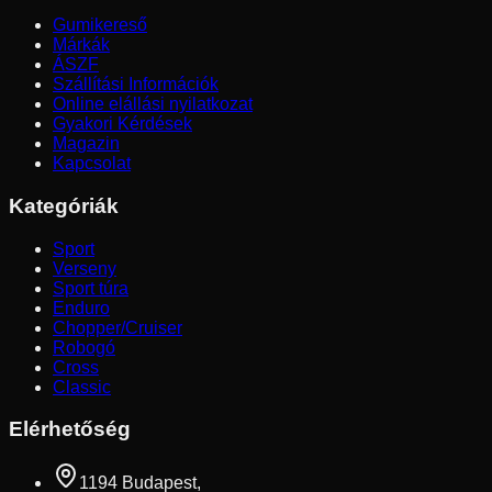
Gumikereső
Márkák
ÁSZF
Szállítási Információk
Online elállási nyilatkozat
Gyakori Kérdések
Magazin
Kapcsolat
Kategóriák
Sport
Verseny
Sport túra
Enduro
Chopper/Cruiser
Robogó
Cross
Classic
Elérhetőség
1194 Budapest,