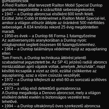
gumiabroncsok
A Reid Railton által tervezett Railton Mobil Special Dunlop
gumikon megdöntötte a szárazföldi sebességrekordot.
• 1947 – a Dunlop abroncsai elsõként 600 km/h felett.
Ezúttal John Cobb írt történelmet a Railton Mobil Special-lel,
amikor a világon elõször átlépte az óránkénti 500 mérföldes
sebességet. A 634 km/órás rekord 25 évig megdöntetlen
maradt.
• 1950-es évek – a Dunlop 66 Forma-1 futamgyõzelme
Az autóversenyzés aranykorában a Dunlop nyolc
világbajnokot segített összesen 66 futamgyõzelemhez.
• 1964 – a Dunlop találmánya védelmet nyújt az aquaplaning
ellen
Tom French, a Dunlop technikusa áttörést jelentõ
szabadalmat jegyeztetett be. Az SP 41 jelzésû radiál abroncs
mintázatában apró vájatok voltak, amelyek „felszívták”, majd
késõbb kicsapták a vizet az útról, ezáltal csökkentve az
aquaplaning, azaz a vízen csúszás veszélyét.
• 1972 – a Dunlop kifejleszti az elsõ 60-as sorozatú acélöves
abroncsot
• 1973 – a világ elsõ defekttûrõ gumiabroncsa
A Dunlop megalkotja a Denovo abroncsot, mely a világon
elsõként defekt esetén is biztonságos vezetést tesz
lehetõvé.
• 1994 – a Dunlop ultrakönnyû öves szerkezetû abroncsa