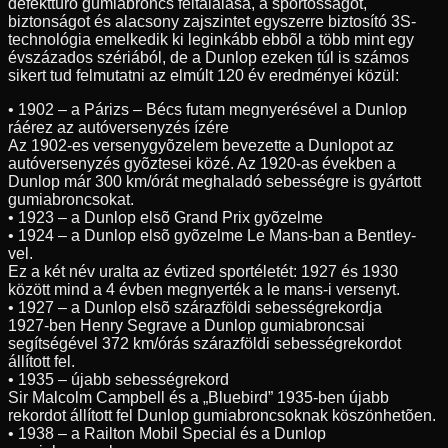
defekttûrõ gumiabroncs feltalálása, a sportosságot,
biztonságot és alacsony zajszintet egyszerre biztosító 3S-
technológia emelkedik ki leginkább ebbõl a több mint egy
évszázados szériából, de a Dunlop ezeken túl is számos
sikert tud felmutatni az elmúlt 120 év eredményei közül:
• 1902 – a Párizs – Bécs futam megnyerésével a Dunlop
ráérez az autóversenyzés ízére
Az 1902-es versenygyõzelem bevezette a Dunlopot az
autóversenyzés gyõztesei közé. Az 1920-as években a
Dunlop már 300 km/órát meghaladó sebességre is gyártott
gumiabroncsokat.
• 1923 – a Dunlop elsõ Grand Prix gyõzelme
• 1924 – a Dunlop elsõ gyõzelme Le Mans-ban a Bentley-
vel.
Ez a két név uralta az évtized sportéletét: 1927 és 1930
között mind a 4 évben megnyerték a le mans-i versenyt.
• 1927 – a Dunlop elsõ szárazföldi sebességrekordja
1927-ben Henry Segrave a Dunlop gumiabroncsai
segítségével 372 km/órás szárazföldi sebességrekordot
állított fel.
• 1935 – újabb sebességrekord
Sir Malcolm Campbell és a „Bluebird” 1935-ben újabb
rekordot állított fel Dunlop gumiabroncsoknak köszönhetõen.
• 1938 – a Railton Mobil Special és a Dunlop