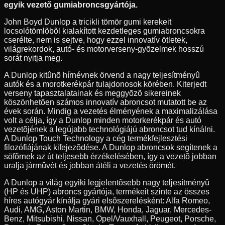
egyik vezetõ gumiabroncsgyártója.
John Boyd Dunlop a tricikli tömör gumi kerekeit
locsolótömlõbõl kialakított kezdetleges gumiabroncsokra
cserélte, nem is sejtve, hogy ezzel innovatív ötletek,
világrekordok, autó- és motorverseny-gyõzelmek hosszú
sorát nyitja meg.
A Dunlop kitûnõ hírnévnek örvend a nagy teljesítményû
autók és a morotkerékpár tulajdonosok körében. Kiterjedt
verseny tapasztalatainak és meggyõzõ sikereinek
köszönhetõen számos innovatív abroncsot mutatott be az
évek során. Mindig a vezetés élményének a maximalizálása
volt a célja, így a Dunlop minden motorkerékpár és autó
vezetõjének a legújabb technológiájú abroncsot tud kínálni.
A Dunlop Touch Technology a cég termékfejlesztési
filozófiájának kifejezõdése. A Dunlop abroncsok segítenek a
söfõrnek az út teljesebb érzékelésében, így a vezetõ jobban
uralja jármûvét és jobban átéli a vezetés örömét.
A Dunlop a világ egyiki legjelentõsebb nagy teljesítményû
(HP és UHP) abroncs gyártója, termékeit szinte az összes
híres autógyár kínálja gyári elsõszerelésként: Alfa Romeo,
Audi, AMG, Aston Martin, BMW, Honda, Jaguar, Mercedes-
Benz, Mitsubishi, Nissan, Opel/Vauxhall, Peugeot, Porsche,