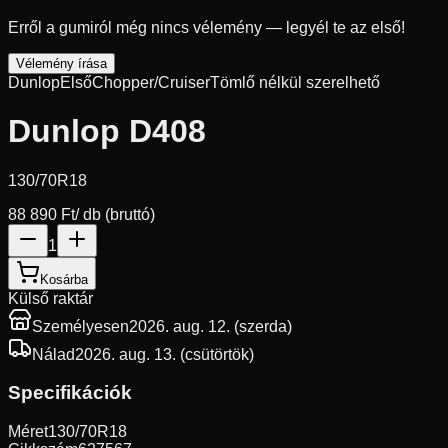
Erről a gumiról még nincs vélemény — legyél te az első!
Vélemény írása
Dunlop
Első
Chopper/Cruiser
Tömlő nélkül szerelhető
Dunlop D408
130/70R18
88 890 Ft
/ db (bruttó)
1
Kosárba
Külső raktár
Személyesen
2026. aug. 12. (szerda)
Nálad
2026. aug. 13. (csütörtök)
Specifikációk
Méret
130/70R18