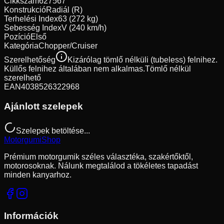
Cikkszám
627567
Konstrukció
Radiál (R)
Terhelési Index
63 (272 kg)
Sebesség Index
V (240 km/h)
Pozíció
Első
Kategória
Chopper/Cruiser
Szerelhetőség
Kizárólag tömlő nélküli (tubeless) felnihez.
Küllős felnihez általában nem alkalmas.
Tömlő nélkül
szerelhető
EAN
4038526322968
Ajánlott szelepek
Szelepek betöltése...
Motorgumi
Shop
Prémium motorgumik széles választéka, szakértőktől,
motorosoknak. Nálunk megtalálod a tökéletes tapadást
minden kanyarhoz.
Információk