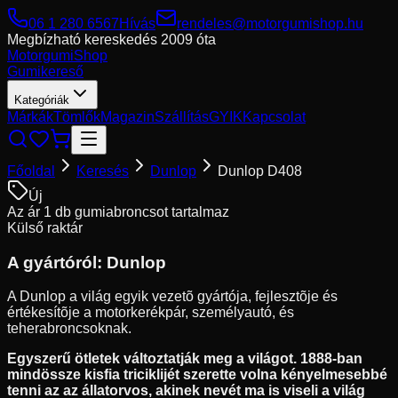
06 1 280 6567
Hívás
rendeles@motorgumishop.hu
Megbízható kereskedés
2009 óta
Motorgumi
Shop
Gumikereső
Kategóriák
Márkák
Tömlők
Magazin
Szállítás
GYIK
Kapcsolat
Főoldal
Keresés
Dunlop
Dunlop D408
Új
Az ár 1 db gumiabroncsot tartalmaz
Külső raktár
A gyártóról:
Dunlop
A Dunlop a világ egyik vezetõ gyártója, fejlesztõje és
értékesítõje a motorkerékpár, személyautó, és
teherabroncsoknak.
Egyszerű ötletek változtatják meg a világot. 1888-ban
mindössze kisfia triciklijét szerette volna kényelmesebbé
tenni az az állatorvos, akinek nevét ma is viseli a világ