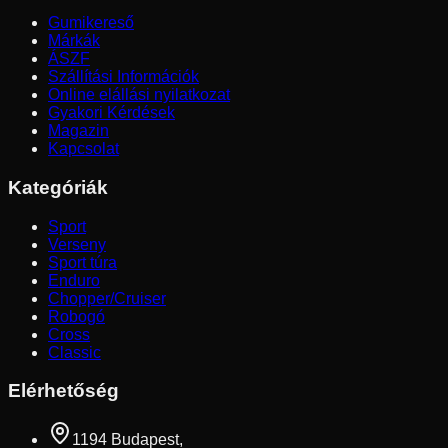
Gumikereső
Márkák
ÁSZF
Szállítási Információk
Online elállási nyilatkozat
Gyakori Kérdések
Magazin
Kapcsolat
Kategóriák
Sport
Verseny
Sport túra
Enduro
Chopper/Cruiser
Robogó
Cross
Classic
Elérhetőség
1194 Budapest,