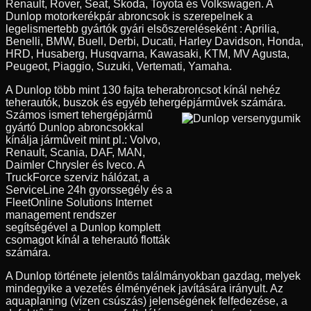
Renault, Rover, Seat, Skoda, Toyota és Volkswagen. A
Dunlop motorkerékpár abroncsok is szerepelnek a
legelismertebb gyártók gyári elsõszereléseként : Aprilia,
Benelli, BMW, Buell, Derbi, Ducati, Harley Davidson, Honda,
HRD, Husaberg, Husqvarna, Kawasaki, KTM, MV Agusta,
Peugeot, Piaggio, Suzuki, Vertemati, Yamaha.
A Dunlop több mint 130 fajta teherabroncsot kínál nehéz
teherautók, buszok és egyéb tehergépjármûvek számára.
Számos ismert tehergépjármû
gyártó Dunlop abroncsokkal
kínálja jármûveit mint pl.: Volvo,
Renault, Scania, DAF, MAN,
Daimler Chrysler és Iveco. A
TruckForce szerviz hálózat, a
ServiceLine 24h gyorssegély és a
FleetOnline Solutions Internet
management rendszer
segítségével a Dunlop komplett
csomagot kínál a teherautó flották
számára.
A Dunlop története jelentõs találmányokban gazdag, melyek
mindegyike a vezetés élményének javítására irányult. Az
aquaplaning (vízen csúszás) jelenségének felfedezése, a