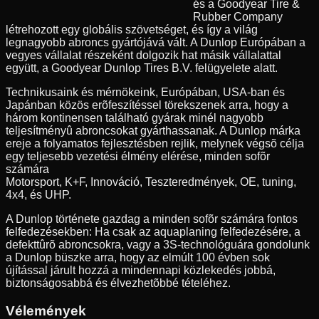
és a Goodyear Tire &
Rubber Company
létrehozott egy globális szövetséget, és így a világ
legnagyobb abroncs gyártójává vált. A Dunlop Európában a
vegyes vállalat részeként dolgozik hat másik vállalattal
együtt, a Goodyear Dunlop Tires B.V. felügyelete alatt.
Technikusaink és mérnökeink, Európában, USA-ban és
Japánban közös erõfeszítéssel törekszenek arra, hogy a
három kontinensen található gyárak minél nagyobb
teljesítményû abroncsokat gyárthassanak. A Dunlop márka
ereje a folyamatos fejlesztésben rejlik, melynek végsõ célja
egy teljesebb vezetési élmény elérése, minden sofõr
számára
Motorsport, K+F, Innováció, Teszteredmények, OE, tuning,
4x4, és UHP.
A Dunlop története gazdag a minden sofõr számára fontos
felfedezésekben: Ha csak az aquaplaning felfedezésére, a
defekttûrõ abroncsokra, vagy a 3S-technológuára gondolunk
a Dunlop büszke arra, hogy az elmúlt 100 évben sok
újítással járult hozzá a mindennapi közlekedés jobbá,
biztonságosabbá és élvezhetõbbé tételéhez.
Vélemények