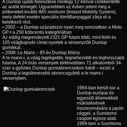
A Dunlop újabb fejlesztése mintegy 12 kilóval csökkentette
az autók tömegét. Ugyanebben az évben jelent meg a
pótkereket kiváltó IMS rendszer (Instant Mobility System),
mely defekt esetén speciális tömítõanyaggal zárja el a
keletkezõ rést.
• 2002 – a Dunlop századszor nyeri meg sorozatban a Moto
GP-t a 250 köbcentis kategóriában
Az eddig megrendezett 2321 GP futam több, mint felét és
105 világbajnoki címet nyertek a versenyzõk Dunlop
gumikkal.
• 2008: Le Mans – 85 év Dunlop fölény
A le mans-i, a világ legrégebbi, legnehezebb és leghosszabb
futama. A 24 órás versenyek történetében 71 alkalomból 34-
szer a gyõztes Dunlop gumiabroncsokon futott – ezzel a
Dunlop a legsikeresebb abroncsgyártó a le mans-i
versenyben.
1984-ban került sor a
Dunlop európai és
egyesült államokbeli
mûködésének
összevonására a japán
céggel, a Sumitomo
csoport égisze alatt.
1999-ben a Sumitomo