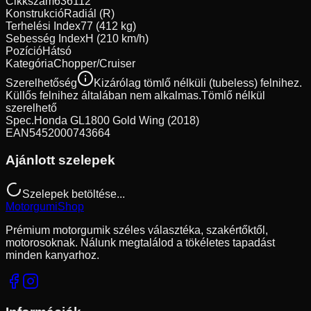
Cikkszám
636112
Konstrukció
Radiál (R)
Terhelési Index
77 (412 kg)
Sebesség Index
H (210 km/h)
Pozíció
Hátsó
Kategória
Chopper/Cruiser
Szerelhetőség
Kizárólag tömlő nélküli (tubeless) felnihez.
Küllős felnihez általában nem alkalmas.
Tömlő nélkül
szerelhető
Spec.
Honda GL1800 Gold Wing (2018)
EAN
5452000743664
Ajánlott szelepek
Szelepek betöltése...
Motorgumi
Shop
Prémium motorgumik széles választéka, szakértőktől,
motorosoknak. Nálunk megtalálod a tökéletes tapadást
minden kanyarhoz.