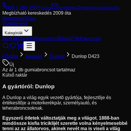
06 1 280 6567
Hívás
rendeles@motorgumishop.hu
Megbízható kereskedés
2009 óta
Motorgumi
Shop
Gumikereső
Kategóriák
Márkák
Tömlők
Magazin
Szállítás
GYIK
Kapcsolat
Főoldal
Keresés
Dunlop
Dunlop D423
Új
Az ár 1 db gumiabroncsot tartalmaz
Külső raktár
A gyártóról:
Dunlop
A Dunlop a világ egyik vezetõ gyártója, fejlesztõje és
értékesítõje a motorkerékpár, személyautó, és
teherabroncsoknak.
Egyszerű ötletek változtatják meg a világot. 1888-ban
mindössze kisfia triciklijét szerette volna kényelmesebbé
tenni az az állatorvos, akinek nevét ma is viseli a világ