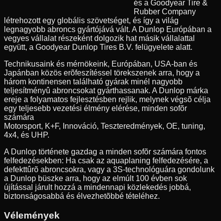
és a Goodyear Tire &
Rubber Company
létrehozott egy globális szövetséget, és így a világ
legnagyobb abroncs gyártójává vált. A Dunlop Európában a
vegyes vállalat részeként dolgozik hat másik vállalattal
együtt, a Goodyear Dunlop Tires B.V. felügyelete alatt.
Technikusaink és mérnökeink, Európában, USA-ban és
Japánban közös erõfeszítéssel törekszenek arra, hogy a
három kontinensen található gyárak minél nagyobb
teljesítményû abroncsokat gyárthassanak. A Dunlop márka
ereje a folyamatos fejlesztésben rejlik, melynek végsõ célja
egy teljesebb vezetési élmény elérése, minden sofõr
számára
Motorsport, K+F, Innováció, Teszteredmények, OE, tuning,
4x4, és UHP.
A Dunlop története gazdag a minden sofõr számára fontos
felfedezésekben: Ha csak az aquaplaning felfedezésére, a
defekttûrõ abroncsokra, vagy a 3S-technológuára gondolunk
a Dunlop büszke arra, hogy az elmúlt 100 évben sok
újítással járult hozzá a mindennapi közlekedés jobbá,
biztonságosabbá és élvezhetõbbé tételéhez.
Vélemények