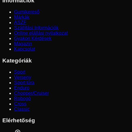
Információk
Gumikereső
Márkák
ÁSZF
Szállítási Információk
Online elállási nyilatkozat
Gyakori Kérdések
Magazin
Kapcsolat
Kategóriák
Sport
Verseny
Sport túra
Enduro
Chopper/Cruiser
Robogó
Cross
Classic
Elérhetőség