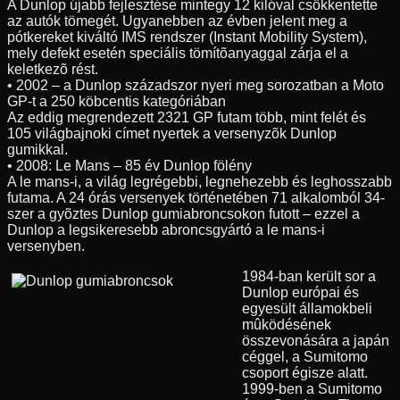
A Dunlop újabb fejlesztése mintegy 12 kilóval csökkentette
az autók tömegét. Ugyanebben az évben jelent meg a
pótkereket kiváltó IMS rendszer (Instant Mobility System),
mely defekt esetén speciális tömítõanyaggal zárja el a
keletkezõ rést.
• 2002 – a Dunlop századszor nyeri meg sorozatban a Moto
GP-t a 250 köbcentis kategóriában
Az eddig megrendezett 2321 GP futam több, mint felét és
105 világbajnoki címet nyertek a versenyzõk Dunlop
gumikkal.
• 2008: Le Mans – 85 év Dunlop fölény
A le mans-i, a világ legrégebbi, legnehezebb és leghosszabb
futama. A 24 órás versenyek történetében 71 alkalomból 34-
szer a gyõztes Dunlop gumiabroncsokon futott – ezzel a
Dunlop a legsikeresebb abroncsgyártó a le mans-i
versenyben.
1984-ban került sor a
Dunlop európai és
egyesült államokbeli
mûködésének
összevonására a japán
céggel, a Sumitomo
csoport égisze alatt.
1999-ben a Sumitomo