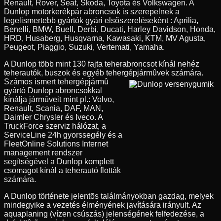
Renault, Rover, Seat, Skoda, Toyota és Volkswagen. A
Dunlop motorkerékpár abroncsok is szerepelnek a
legelismertebb gyártók gyári elsõszereléseként : Aprilia,
Benelli, BMW, Buell, Derbi, Ducati, Harley Davidson, Honda,
HRD, Husaberg, Husqvarna, Kawasaki, KTM, MV Agusta,
Peugeot, Piaggio, Suzuki, Vertemati, Yamaha.
A Dunlop több mint 130 fajta teherabroncsot kínál nehéz
teherautók, buszok és egyéb tehergépjármûvek számára.
Számos ismert tehergépjármû
gyártó Dunlop abroncsokkal
kínálja jármûveit mint pl.: Volvo,
Renault, Scania, DAF, MAN,
Daimler Chrysler és Iveco. A
TruckForce szerviz hálózat, a
ServiceLine 24h gyorssegély és a
FleetOnline Solutions Internet
management rendszer
segítségével a Dunlop komplett
csomagot kínál a teherautó flották
számára.
A Dunlop története jelentõs találmányokban gazdag, melyek
mindegyike a vezetés élményének javítására irányult. Az
aquaplaning (vízen csúszás) jelenségének felfedezése, a