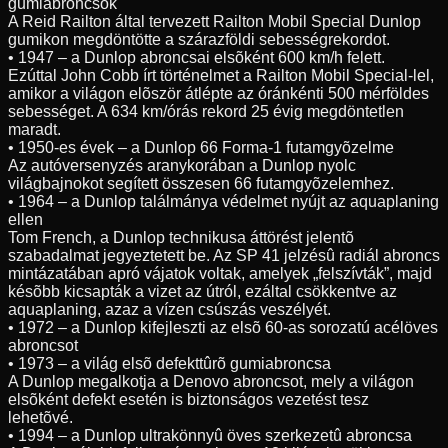
gumiabroncsok
A Reid Railton által tervezett Railton Mobil Special Dunlop
gumikon megdöntötte a szárazföldi sebességrekordot.
• 1947 – a Dunlop abroncsai elsõként 600 km/h felett.
Ezúttal John Cobb írt történelmet a Railton Mobil Special-lel,
amikor a világon elõször átlépte az óránkénti 500 mérföldes
sebességet. A 634 km/órás rekord 25 évig megdöntetlen
maradt.
• 1950-es évek – a Dunlop 66 Forma-1 futamgyõzelme
Az autóversenyzés aranykorában a Dunlop nyolc
világbajnokot segített összesen 66 futamgyõzelemhez.
• 1964 – a Dunlop találmánya védelmet nyújt az aquaplaning
ellen
Tom French, a Dunlop technikusa áttörést jelentõ
szabadalmat jegyeztetett be. Az SP 41 jelzésû radiál abroncs
mintázatában apró vájatok voltak, amelyek „felszívták”, majd
késõbb kicsapták a vizet az útról, ezáltal csökkentve az
aquaplaning, azaz a vízen csúszás veszélyét.
• 1972 – a Dunlop kifejleszti az elsõ 60-as sorozatú acélöves
abroncsot
• 1973 – a világ elsõ defekttûrõ gumiabroncsa
A Dunlop megalkotja a Denovo abroncsot, mely a világon
elsõként defekt esetén is biztonságos vezetést tesz
lehetõvé.
• 1994 – a Dunlop ultrakönnyû öves szerkezetû abroncsa