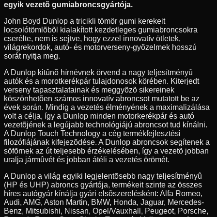
egyik vezetõ gumiabroncsgyártója.
John Boyd Dunlop a tricikli tömör gumi kerekeit
locsolótömlõbõl kialakított kezdetleges gumiabroncsokra
cserélte, nem is sejtve, hogy ezzel innovatív ötletek,
világrekordok, autó- és motorverseny-gyõzelmek hosszú
sorát nyitja meg.
A Dunlop kitûnõ hírnévnek örvend a nagy teljesítményû
autók és a morotkerékpár tulajdonosok körében. Kiterjedt
verseny tapasztalatainak és meggyõzõ sikereinek
köszönhetõen számos innovatív abroncsot mutatott be az
évek során. Mindig a vezetés élményének a maximalizálása
volt a célja, így a Dunlop minden motorkerékpár és autó
vezetõjének a legújabb technológiájú abroncsot tud kínálni.
A Dunlop Touch Technology a cég termékfejlesztési
filozófiájának kifejezõdése. A Dunlop abroncsok segítenek a
söfõrnek az út teljesebb érzékelésében, így a vezetõ jobban
uralja jármûvét és jobban átéli a vezetés örömét.
A Dunlop a világ egyiki legjelentõsebb nagy teljesítményû
(HP és UHP) abroncs gyártója, termékeit szinte az összes
híres autógyár kínálja gyári elsõszerelésként: Alfa Romeo,
Audi, AMG, Aston Martin, BMW, Honda, Jaguar, Mercedes-
Benz, Mitsubishi, Nissan, Opel/Vauxhall, Peugeot, Porsche,