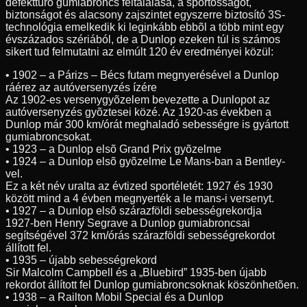
defekttûrõ gumiabroncs feltalálása, a sportosságot,
biztonságot és alacsony zajszintet egyszerre biztosító 3S-
technológia emelkedik ki leginkább ebbõl a több mint egy
évszázados szériából, de a Dunlop ezeken túl is számos
sikert tud felmutatni az elmúlt 120 év eredményei közül:
• 1902 – a Párizs – Bécs futam megnyerésével a Dunlop
ráérez az autóversenyzés ízére
Az 1902-es versenygyõzelem bevezette a Dunlopot az
autóversenyzés gyõztesei közé. Az 1920-as években a
Dunlop már 300 km/órát meghaladó sebességre is gyártott
gumiabroncsokat.
• 1923 – a Dunlop elsõ Grand Prix gyõzelme
• 1924 – a Dunlop elsõ gyõzelme Le Mans-ban a Bentley-
vel.
Ez a két név uralta az évtized sportéletét: 1927 és 1930
között mind a 4 évben megnyerték a le mans-i versenyt.
• 1927 – a Dunlop elsõ szárazföldi sebességrekordja
1927-ben Henry Segrave a Dunlop gumiabroncsai
segítségével 372 km/órás szárazföldi sebességrekordot
állított fel.
• 1935 – újabb sebességrekord
Sir Malcolm Campbell és a „Bluebird” 1935-ben újabb
rekordot állított fel Dunlop gumiabroncsoknak köszönhetõen.
• 1938 – a Railton Mobil Special és a Dunlop