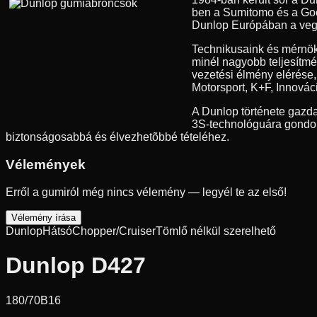
ben a Sumitomo és a Good
Dunlop Európában a vegyes
Technikusaink és mérnök
minél nagyobb teljesítmé
vezetési élmény elérése
Motorsport, K+F, Innovác
A Dunlop története gazda
3S-technológuára gondolu
biztonságosabbá és élvezhetõbbé tételéhez.
Vélemények
Erről a gumiról még nincs vélemény — legyél te az első!
Vélemény írása
Dunlop
Hátsó
Chopper/Cruiser
Tömlő nélkül szerelhető
Dunlop D427
180/70B16