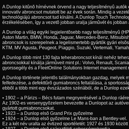
A Dunlop kitûnõ hírnévnek örvend a nagy teljesítményû autók
innovatív abroncsot mutatott be az évek során. Mindig a veze
technológiájú abroncsot tud kínálni. A Dunlop Touch Technolog
érzékelésében, így a vezetõ jobban uralja jármûvét és jobban 
A Dunlop a világ egyiki legjelentõsebb nagy teljesítményû (HP
Aston Martin, BMW, Honda, Jaguar, Mercedes-Benz, Mitsubishi
abroncsok is szerepelnek a legelismertebb gyártók gyári elsõ
KTM, MV Agusta, Peugeot, Piaggio, Suzuki, Vertemati, Yamah
A Dunlop több mint 130 fajta teherabroncsot kínál nehéz teh
abroncsokkal kínálja jármûveit mint pl.: Volvo, Renault, Scan
gyorssegély és a FleetOnline Solutions Internet management r
A Dunlop története jelentõs találmányokban gazdag, melyek m
felfedezése, a defekttûrõ gumiabroncs feltalálása, a sportossá
ebbõl a több mint egy évszázados szériából, de a Dunlop ezeke
• 1902 – a Párizs – Bécs futam megnyerésével a Dunlop ráér
Az 1902-es versenygyõzelem bevezette a Dunlopot az autóve
gyártott gumiabroncsokat.
• 1923 – a Dunlop elsõ Grand Prix gyõzelme
• 1924 – a Dunlop elsõ gyõzelme Le Mans-ban a Bentley-vel.
Ez a két név uralta az évtized sportéletét: 1927 és 1930 közöt
• 1927 – a Dunlop elsõ szárazföldi sebességrekordja