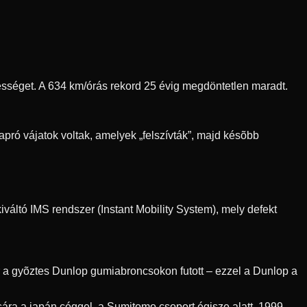
ebességet. A 634 km/órás rekord 25 évig megdöntetlen maradt.
pró vájatok voltak, amelyek „felszívták”, majd késõbb
váltó IMS rendszer (Instant Mobility System), mely defekt
r a gyõztes Dunlop gumiabroncsokon futott – ezzel a Dunlop a
ra a japán céggel, a Sumitomo csoport égisze alatt. 1999-