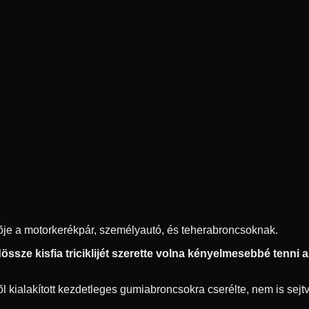
ítõje a motorkerékpár, személyautó, és teherabroncsoknak.
ssze kisfia triciklijét szerette volna kényelmesebbé tenni az 
 kialakított kezdetleges gumiabroncsokra cserélte, nem is sejtve