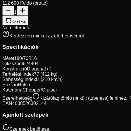
112 690 Ft
/ db (bruttó)
1
Kosárba
Nem elérhető
Kérdezzen minket az elérhetőségről
Specifikációk
Méret
180/70B16
Cikkszám
624404
Konstrukció
Diagonál (-)
Terhelési Index
77 (412 kg)
Sebesség Index
H (210 km/h)
Pozíció
Hátsó
Kategória
Chopper/Cruiser
Szerelhetőség
Kizárólag tömlő nélküli (tubeless) felnihez.
EAN
4038526302144
Ajánlott szelepek
Szelepek betöltése...