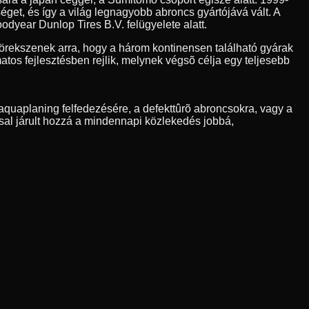
et, és így a világ legnagyobb abroncs gyártójává vált. A
odyear Dunlop Tires B.V. felügyelete alatt.
rekszenek arra, hogy a három kontinensen található gyárak
os fejlesztésben rejlik, melynek végsõ célja egy teljesebb
quaplaning felfedezésére, a defekttûrõ abroncsokra, vagy a
sal járult hozzá a mindennapi közlekedés jobbá,