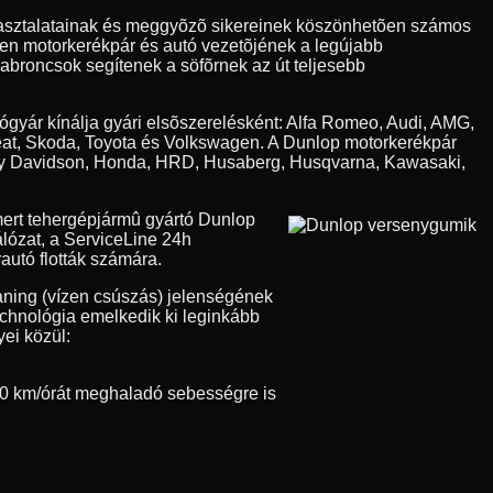
apasztalatainak és meggyõzõ sikereinek köszönhetõen számos
den motorkerékpár és autó vezetõjének a legújabb
 abroncsok segítenek a söfõrnek az út teljesebb
tógyár kínálja gyári elsõszerelésként: Alfa Romeo, Audi, AMG,
eat, Skoda, Toyota és Volkswagen. A Dunlop motorkerékpár
Harley Davidson, Honda, HRD, Husaberg, Husqvarna, Kawasaki,
ert tehergépjármû gyártó Dunlop
álózat, a ServiceLine 24h
autó flották számára.
aning (vízen csúszás) jelenségének
technológia emelkedik ki leginkább
ei közül:
0 km/órát meghaladó sebességre is