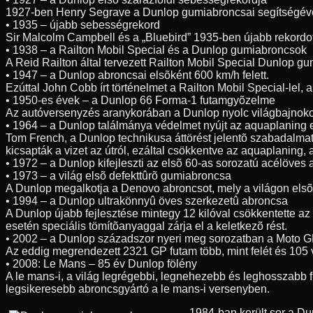
1927-ben Henry Segrave a Dunlop gumiabroncsai segítségével 3
• 1935 – újabb sebességrekord
Sir Malcolm Campbell és a „Bluebird” 1935-ben újabb rekordo
• 1938 – a Railton Mobil Special és a Dunlop gumiabroncsok
A Reid Railton által tervezett Railton Mobil Special Dunlop g
• 1947 – a Dunlop abroncsai elsõként 600 km/h felett.
Ezúttal John Cobb írt történelmet a Railton Mobil Special-lel
• 1950-es évek – a Dunlop 66 Forma-1 futamgyõzelme
Az autóversenyzés aranykorában a Dunlop nyolc világbajnoko
• 1964 – a Dunlop találmánya védelmet nyújt az aquaplaning 
Tom French, a Dunlop technikusa áttörést jelentõ szabadalmat 
kicsapták a vizet az útról, ezáltal csökkentve az aquaplaning,
• 1972 – a Dunlop kifejleszti az elsõ 60-as sorozatú acélöves
• 1973 – a világ elsõ defekttûrõ gumiabroncsa
A Dunlop megalkotja a Denovo abroncsot, mely a világon elsõk
• 1994 – a Dunlop ultrakönnyû öves szerkezetû abroncsa
A Dunlop újabb fejlesztése mintegy 12 kilóval csökkentette az
esetén speciális tömítõanyaggal zárja el a keletkezõ rést.
• 2002 – a Dunlop századszor nyeri meg sorozatban a Moto G
Az eddig megrendezett 2321 GP futam több, mint felét és 105 
• 2008: Le Mans – 85 év Dunlop fölény
A le mans-i, a világ legrégebbi, legnehezebb és leghosszabb 
legsikeresebb abroncsgyártó a le mans-i versenyben.
1984-ban került sor a D