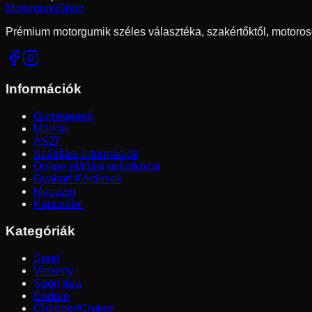
Motorgumi
Shop
Prémium motorgumik széles választéka, szakértőktől, motoros
Információk
Gumikereső
Márkák
ÁSZF
Szállítási Információk
Online elállási nyilatkozat
Gyakori Kérdések
Magazin
Kapcsolat
Kategóriák
Sport
Verseny
Sport túra
Enduro
Chopper/Cruiser