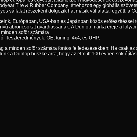
year Tire & Rubber Company létrehozott egy globális szövetség
 vállalat részeként dolgozik hat másik vállalattal együtt, a Go
eink, Európában, USA-ban és Japánban közös erõfeszítéssel tö
nyû abroncsokat gyárthassanak. A Dunlop márka ereje a folyamat
, minden sofõr számára
ió, Teszteredmények, OE, tuning, 4x4, és UHP.
g a minden sofõr számára fontos felfedezésekben: Ha csak az a
nk a Dunlop büszke arra, hogy az elmúlt 100 évben sok újítás