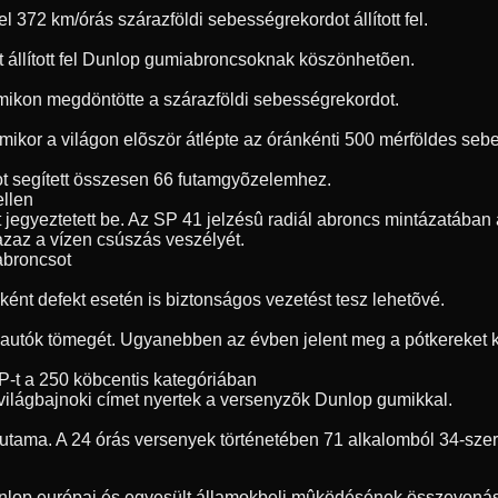
72 km/órás szárazföldi sebességrekordot állított fel.
t állított fel Dunlop gumiabroncsoknak köszönhetõen.
umikon megdöntötte a szárazföldi sebességrekordot.
, amikor a világon elõször átlépte az óránkénti 500 mérföldes s
t segített összesen 66 futamgyõzelemhez.
ellen
jegyeztetett be. Az SP 41 jelzésû radiál abroncs mintázatában a
 azaz a vízen csúszás veszélyét.
 abroncsot
ént defekt esetén is biztonságos vezetést tesz lehetõvé.
 autók tömegét. Ugyanebben az évben jelent meg a pótkereket ki
P-t a 250 köbcentis kategóriában
világbajnoki címet nyertek a versenyzõk Dunlop gumikkal.
futama. A 24 órás versenyek történetében 71 alkalomból 34-sze
unlop európai és egyesült államokbeli mûködésének összevonásá