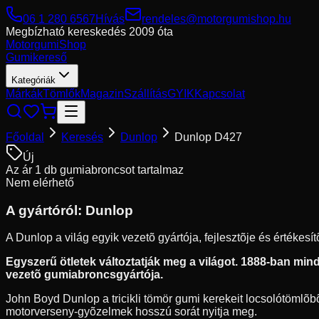
06 1 280 6567
Hívás
rendeles@motorgumishop.hu
Megbízható kereskedés
2009 óta
Motorgumi
Shop
Gumikereső
Kategóriák
Márkák
Tömlők
Magazin
Szállítás
GYIK
Kapcsolat
Főoldal
Keresés
Dunlop
Dunlop D427
Új
Az ár 1 db gumiabroncsot tartalmaz
Nem elérhető
A gyártóról:
Dunlop
A Dunlop a világ egyik vezetõ gyártója, fejlesztõje és értékes
Egyszerű ötletek változtatják meg a világot. 1888-ban mindö
vezetõ gumiabroncsgyártója.
John Boyd Dunlop a tricikli tömör gumi kerekeit locsolótömlõbõl
motorverseny-gyõzelmek hosszú sorát nyitja meg.