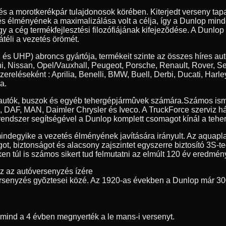
 és a morotkerékpár tulajdonosok körében. Kiterjedt verseny t
tés élményének a maximalizálása volt a célja, így a Dunlop min
y a cég termékfejlesztési filozófiájának kifejezõdése. A Dunlop
átéli a vezetés örömét.
 és UHP) abroncs gyártója, termékeit szinte az összes híres au
, Nissan, Opel/Vauxhall, Peugeot, Porsche, Renault, Rover, S
szereléseként : Aprilia, Benelli, BMW, Buell, Derbi, Ducati, 
a.
erautók, buszok és egyéb tehergépjármûvek számára.
Számos ism
ia, DAF, MAN, Daimler Chrysler és Iveco. A TruckForce szerviz h
endszer segítségével a Dunlop komplett csomagot kínál a teher
indegyike a vezetés élményének javítására irányult. Az aquapl
got, biztonságot és alacsony zajszintet egyszerre biztosító 3S-
n túl is számos sikert tud felmutatni az elmúlt 120 év eredmény
ez az autóversenyzés ízére
rsenyzés gyõztesei közé. Az 1920-as években a Dunlop már 30
t mind a 4 évben megnyerték a le mans-i versenyt.