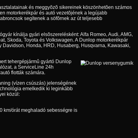
apasztalatainak és meggyõzõ sikereinek köszönhetõen számos
den motorkerékpár és autó vezetõjének a legújabb
 abroncsok segítenek a söfõrnek az út teljesebb
tógyár kínálja gyári elsõszerelésként: Alfa Romeo, Audi, AMG,
eat, Skoda, Toyota és Volkswagen. A Dunlop motorkerékpár
Harley Davidson, Honda, HRD, Husaberg, Husqvarna, Kawasaki,
ert tehergépjármû gyártó Dunlop
álózat, a ServiceLine 24h
autó flották számára.
aning (vízen csúszás) jelenségének
technológia emelkedik ki leginkább
ei közül:
0 km/órát meghaladó sebességre is