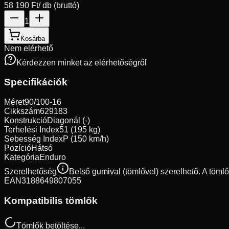
58 190 Ft
/ db (bruttó)
1
Kosárba
Nem elérhető
Kérdezzen minket az elérhetőségről
Specifikációk
Méret
90/100-16
Cikkszám
629183
Konstrukció
Diagonál (-)
Terhelési Index
51 (195 kg)
Sebesség Index
P (150 km/h)
Pozíció
Hátsó
Kategória
Enduro
Szerelhetőség
Belső gumival (tömlővel) szerelhető. A töml
EAN
3188649807055
Kompatibilis tömlők
Tömlők betöltése...