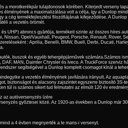
 és a morotkerékpár tulajdonosok körében. Kiterjedt verseny t
tés élményének a maximalizálása volt a célja, így a Dunlop min
y a cég termékfejlesztési filozófiájának kifejezõdése. A Dunlop
átéli a vezetés örömét.
 és UHP) abroncs gyártója, termékeit szinte az összes híres au
, Nissan, Opel/Vauxhall, Peugeot, Porsche, Renault, Rover, S
szereléseként : Aprilia, Benelli, BMW, Buell, Derbi, Ducati, 
a.
erautók, buszok és egyéb tehergépjármûvek számára.
Számos ism
ia, DAF, MAN, Daimler Chrysler és Iveco. A TruckForce szerviz h
endszer segítségével a Dunlop komplett csomagot kínál a teher
indegyike a vezetés élményének javítására irányult. Az aquapl
got, biztonságot és alacsony zajszintet egyszerre biztosító 3S-
n túl is számos sikert tud felmutatni az elmúlt 120 év eredmény
ez az autóversenyzés ízére
rsenyzés gyõztesei közé. Az 1920-as években a Dunlop már 30
t mind a 4 évben megnyerték a le mans-i versenyt.