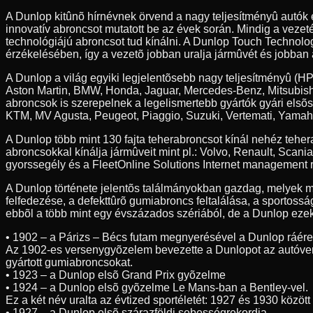
A Dunlop kitûnõ hírnévnek örvend a nagy teljesítményû autók
innovatív abroncsot mutatott be az évek során. Mindig a veze
technológiájú abroncsot tud kínálni. A Dunlop Touch Technolog
érzékelésében, így a vezetõ jobban uralja jármûvét és jobban 
A Dunlop a világ egyiki legjelentõsebb nagy teljesítményû (HP
Aston Martin, BMW, Honda, Jaguar, Mercedes-Benz, Mitsubishi
abroncsok is szerepelnek a legelismertebb gyártók gyári elsõ
KTM, MV Agusta, Peugeot, Piaggio, Suzuki, Vertemati, Yamah
A Dunlop több mint 130 fajta teherabroncsot kínál nehéz teh
abroncsokkal kínálja jármûveit mint pl.: Volvo, Renault, Scan
gyorssegély és a FleetOnline Solutions Internet management r
A Dunlop története jelentõs találmányokban gazdag, melyek m
felfedezése, a defekttûrõ gumiabroncs feltalálása, a sportossá
ebbõl a több mint egy évszázados szériából, de a Dunlop ezeke
• 1902 – a Párizs – Bécs futam megnyerésével a Dunlop ráér
Az 1902-es versenygyõzelem bevezette a Dunlopot az autóve
gyártott gumiabroncsokat.
• 1923 – a Dunlop elsõ Grand Prix gyõzelme
• 1924 – a Dunlop elsõ gyõzelme Le Mans-ban a Bentley-vel.
Ez a két név uralta az évtized sportéletét: 1927 és 1930 közöt
• 1927 – a Dunlop elsõ szárazföldi sebességrekordja