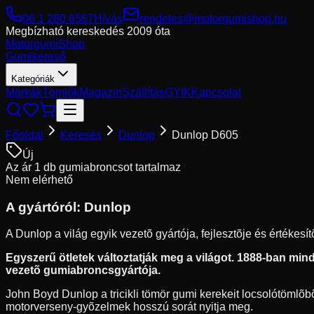
06 1 280 6567
Hívás
rendeles@motorgumishop.hu
Megbízható kereskedés
2009 óta
Motorgumi
Shop
Gumikereső
Kategóriák
Márkák
Tömlők
Magazin
Szállítás
GYIK
Kapcsolat
Főoldal
Keresés
Dunlop
Dunlop D605
Új
Az ár 1 db gumiabroncsot tartalmaz
Nem elérhető
A gyártóról:
Dunlop
A Dunlop a világ egyik vezetõ gyártója, fejlesztõje és értékes
Egyszerű ötletek változtatják meg a világot. 1888-ban mindö
vezetõ gumiabroncsgyártója.
John Boyd Dunlop a tricikli tömör gumi kerekeit locsolótömlõbõl
motorverseny-gyõzelmek hosszú sorát nyitja meg.