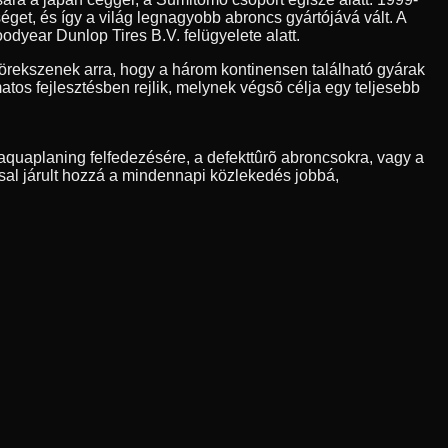
et, és így a világ legnagyobb abroncs gyártójává vált. A
odyear Dunlop Tires B.V. felügyelete alatt.
rekszenek arra, hogy a három kontinensen található gyárak
os fejlesztésben rejlik, melynek végsõ célja egy teljesebb
quaplaning felfedezésére, a defekttûrõ abroncsokra, vagy a
sal járult hozzá a mindennapi közlekedés jobbá,