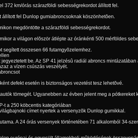
72 km/órás szárazföldi sebességrekordot állított fel.
t állított fel Dunlop gumiabroncsoknak köszönhetõen.
umikon megdöntötte a szárazföldi sebességrekordot.
, amikor a világon elõször átlépte az óránkénti 500 mérföldes s
t segített összesen 66 futamgyõzelemhez.
ellen
jegyeztetett be. Az SP 41 jelzésû radiál abroncs mintázatában a
 azaz a vízen csúszás veszélyét.
 abroncsot
ént defekt esetén is biztonságos vezetést tesz lehetõvé.
 autók tömegét. Ugyanebben az évben jelent meg a pótkereket ki
P-t a 250 köbcentis kategóriában
világbajnoki címet nyertek a versenyzõk Dunlop gumikkal.
futama. A 24 órás versenyek történetében 71 alkalomból 34-sze
unlop európai és egyesült államokbeli mûködésének összevonásá