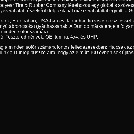
year Tire & Rubber Company létrehozott egy globális szövetség
 vállalat részeként dolgozik hat másik vállalattal együtt, a Go
eink, Európában, USA-ban és Japánban közös erõfeszítéssel tö
nyû abroncsokat gyárthassanak. A Dunlop márka ereje a folyamat
, minden sofõr számára
ió, Teszteredmények, OE, tuning, 4x4, és UHP.
g a minden sofõr számára fontos felfedezésekben: Ha csak az a
nk a Dunlop büszke arra, hogy az elmúlt 100 évben sok újítás