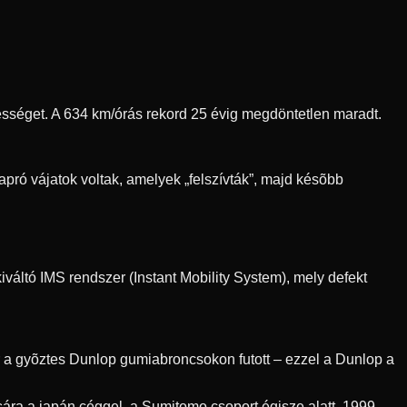
ebességet. A 634 km/órás rekord 25 évig megdöntetlen maradt.
pró vájatok voltak, amelyek „felszívták”, majd késõbb
váltó IMS rendszer (Instant Mobility System), mely defekt
r a gyõztes Dunlop gumiabroncsokon futott – ezzel a Dunlop a
ra a japán céggel, a Sumitomo csoport égisze alatt. 1999-