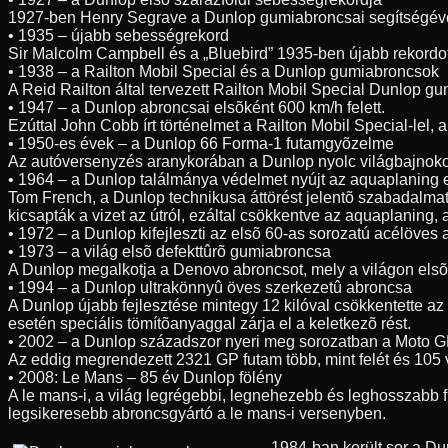
1927-ben Henry Segrave a Dunlop gumiabroncsai segítségével 3
• 1935 – újabb sebességrekord
Sir Malcolm Campbell és a „Bluebird” 1935-ben újabb rekordo
• 1938 – a Railton Mobil Special és a Dunlop gumiabroncsok
A Reid Railton által tervezett Railton Mobil Special Dunlop g
• 1947 – a Dunlop abroncsai elsõként 600 km/h felett.
Ezúttal John Cobb írt történelmet a Railton Mobil Special-lel
• 1950-es évek – a Dunlop 66 Forma-1 futamgyõzelme
Az autóversenyzés aranykorában a Dunlop nyolc világbajnoko
• 1964 – a Dunlop találmánya védelmet nyújt az aquaplaning 
Tom French, a Dunlop technikusa áttörést jelentõ szabadalmat 
kicsapták a vizet az útról, ezáltal csökkentve az aquaplaning,
• 1972 – a Dunlop kifejleszti az elsõ 60-as sorozatú acélöves
• 1973 – a világ elsõ defekttûrõ gumiabroncsa
A Dunlop megalkotja a Denovo abroncsot, mely a világon elsõk
• 1994 – a Dunlop ultrakönnyû öves szerkezetû abroncsa
A Dunlop újabb fejlesztése mintegy 12 kilóval csökkentette az
esetén speciális tömítõanyaggal zárja el a keletkezõ rést.
• 2002 – a Dunlop századszor nyeri meg sorozatban a Moto G
Az eddig megrendezett 2321 GP futam több, mint felét és 105 
• 2008: Le Mans – 85 év Dunlop fölény
A le mans-i, a világ legrégebbi, legnehezebb és leghosszabb 
legsikeresebb abroncsgyártó a le mans-i versenyben.
1984-ban került sor a D