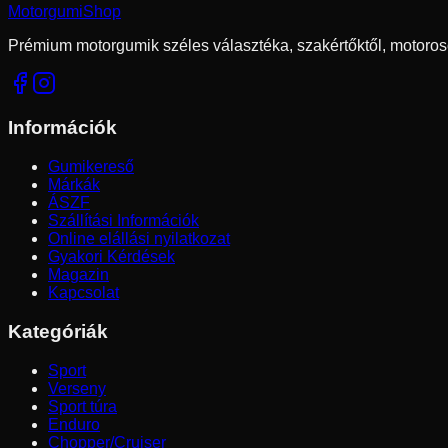
Motorgumi
Shop
Prémium motorgumik széles választéka, szakértőktől, motoros
Információk
Gumikereső
Márkák
ÁSZF
Szállítási Információk
Online elállási nyilatkozat
Gyakori Kérdések
Magazin
Kapcsolat
Kategóriák
Sport
Verseny
Sport túra
Enduro
Chopper/Cruiser