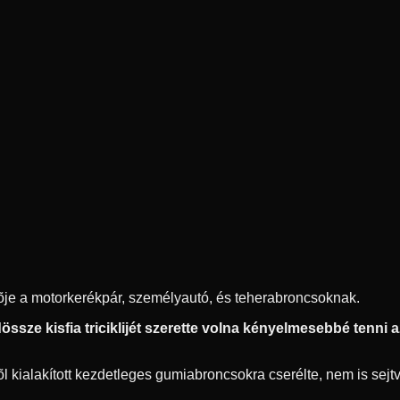
ítõje a motorkerékpár, személyautó, és teherabroncsoknak.
ssze kisfia triciklijét szerette volna kényelmesebbé tenni az 
 kialakított kezdetleges gumiabroncsokra cserélte, nem is sejtve