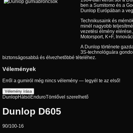
ben a Sumitomo és a Good
Dunlop Európában a vegyes
Technikusaink és mérnök
minél nagyobb teljesítmé
vezetési élmény elérése
Motorsport, K+F, Innovác
A Dunlop története gazda
3S-technológuára gondolu
biztonságosabbá és élvezhetõbbé tételéhez.
Vélemények
Erről a gumiról még nincs vélemény — legyél te az első!
Vélemény írása
Dunlop
Hátsó
Enduro
Tömlővel szerelhető
Dunlop D605
90/100-16