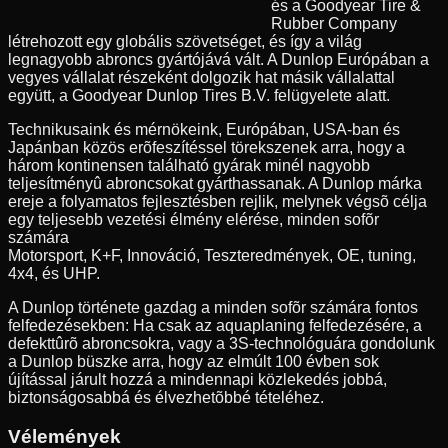
és a Goodyear Tire &
Rubber Company
létrehozott egy globális szövetséget, és így a világ
legnagyobb abroncs gyártójává vált. A Dunlop Európában a
vegyes vállalat részeként dolgozik hat másik vállalattal
együtt, a Goodyear Dunlop Tires B.V. felügyelete alatt.
Technikusaink és mérnökeink, Európában, USA-ban és
Japánban közös erõfeszítéssel törekszenek arra, hogy a
három kontinensen található gyárak minél nagyobb
teljesítményû abroncsokat gyárthassanak. A Dunlop márka
ereje a folyamatos fejlesztésben rejlik, melynek végsõ célja
egy teljesebb vezetési élmény elérése, minden sofõr
számára
Motorsport, K+F, Innováció, Teszteredmények, OE, tuning,
4x4, és UHP.
A Dunlop története gazdag a minden sofõr számára fontos
felfedezésekben: Ha csak az aquaplaning felfedezésére, a
defekttûrõ abroncsokra, vagy a 3S-technológuára gondolunk
a Dunlop büszke arra, hogy az elmúlt 100 évben sok
újítással járult hozzá a mindennapi közlekedés jobbá,
biztonságosabbá és élvezhetõbbé tételéhez.
Vélemények