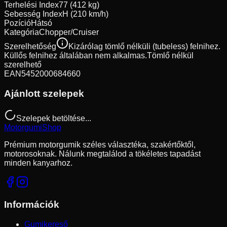
Terhelési Index
77 (412 kg)
Sebesség Index
H (210 km/h)
Pozíció
Hátsó
Kategória
Chopper/Cruiser
Szerelhetőség
Kizárólag tömlő nélküli (tubeless) felnihez.
Küllős felnihez általában nem alkalmas.
Tömlő nélkül
szerelhető
EAN
5452000684660
Ajánlott szelepek
Szelepek betöltése...
Motorgumi
Shop
Prémium motorgumik széles választéka, szakértőktől,
motorosoknak. Nálunk megtalálod a tökéletes tapadást
minden kanyarhoz.
Információk
Gumikereső