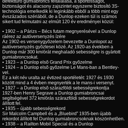
defekttûrõ gumiabroncs feltalálása, a sportosságot,
biztonságot és alacsony zajszintet egyszerre biztosító 3S-
technológia emelkedik ki leginkább ebbõl a több mint egy
évszázados szériából, de a Dunlop ezeken túl is számos
sikert tud felmutatni az elmúlt 120 év eredményei közül:
• 1902 – a Párizs – Bécs futam megnyerésével a Dunlop
ráérez az autóversenyzés ízére
Az 1902-es versenygyõzelem bevezette a Dunlopot az
autóversenyzés gyõztesei közé. Az 1920-as években a
Dunlop már 300 km/órát meghaladó sebességre is gyártott
gumiabroncsokat.
• 1923 – a Dunlop elsõ Grand Prix gyõzelme
• 1924 – a Dunlop elsõ gyõzelme Le Mans-ban a Bentley-
vel.
Ez a két név uralta az évtized sportéletét: 1927 és 1930
között mind a 4 évben megnyerték a le mans-i versenyt.
• 1927 – a Dunlop elsõ szárazföldi sebességrekordja
1927-ben Henry Segrave a Dunlop gumiabroncsai
segítségével 372 km/órás szárazföldi sebességrekordot
állított fel.
• 1935 – újabb sebességrekord
Sir Malcolm Campbell és a „Bluebird” 1935-ben újabb
rekordot állított fel Dunlop gumiabroncsoknak köszönhetõen.
• 1938 – a Railton Mobil Special és a Dunlop