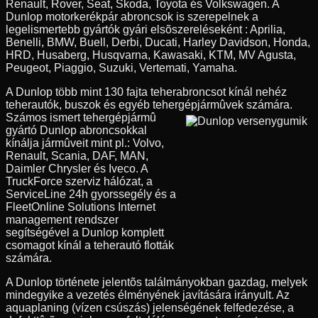
Renault, Rover, Seat, Skoda, Toyota és Volkswagen. A
Dunlop motorkerékpár abroncsok is szerepelnek a
legelismertebb gyártók gyári elsõszereléseként : Aprilia,
Benelli, BMW, Buell, Derbi, Ducati, Harley Davidson, Honda,
HRD, Husaberg, Husqvarna, Kawasaki, KTM, MV Agusta,
Peugeot, Piaggio, Suzuki, Vertemati, Yamaha.
A Dunlop több mint 130 fajta teherabroncsot kínál nehéz
teherautók, buszok és egyéb tehergépjármûvek számára.
Számos ismert tehergépjármû
gyártó Dunlop abroncsokkal
kínálja jármûveit mint pl.: Volvo,
Renault, Scania, DAF, MAN,
Daimler Chrysler és Iveco. A
TruckForce szerviz hálózat, a
ServiceLine 24h gyorssegély és a
FleetOnline Solutions Internet
management rendszer
segítségével a Dunlop komplett
csomagot kínál a teherautó flották
számára.
A Dunlop története jelentõs találmányokban gazdag, melyek
mindegyike a vezetés élményének javítására irányult. Az
aquaplaning (vízen csúszás) jelenségének felfedezése, a