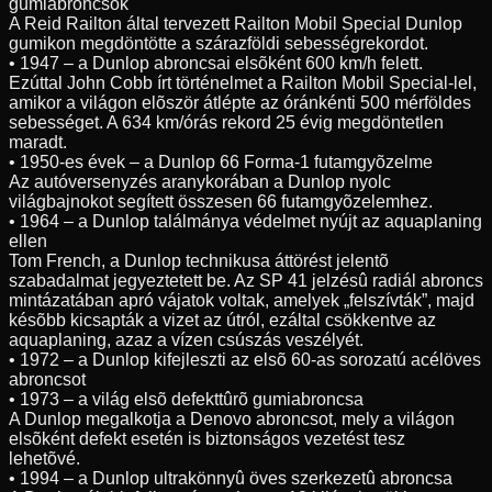
gumiabroncsok
A Reid Railton által tervezett Railton Mobil Special Dunlop
gumikon megdöntötte a szárazföldi sebességrekordot.
• 1947 – a Dunlop abroncsai elsõként 600 km/h felett.
Ezúttal John Cobb írt történelmet a Railton Mobil Special-lel,
amikor a világon elõször átlépte az óránkénti 500 mérföldes
sebességet. A 634 km/órás rekord 25 évig megdöntetlen
maradt.
• 1950-es évek – a Dunlop 66 Forma-1 futamgyõzelme
Az autóversenyzés aranykorában a Dunlop nyolc
világbajnokot segített összesen 66 futamgyõzelemhez.
• 1964 – a Dunlop találmánya védelmet nyújt az aquaplaning
ellen
Tom French, a Dunlop technikusa áttörést jelentõ
szabadalmat jegyeztetett be. Az SP 41 jelzésû radiál abroncs
mintázatában apró vájatok voltak, amelyek „felszívták”, majd
késõbb kicsapták a vizet az útról, ezáltal csökkentve az
aquaplaning, azaz a vízen csúszás veszélyét.
• 1972 – a Dunlop kifejleszti az elsõ 60-as sorozatú acélöves
abroncsot
• 1973 – a világ elsõ defekttûrõ gumiabroncsa
A Dunlop megalkotja a Denovo abroncsot, mely a világon
elsõként defekt esetén is biztonságos vezetést tesz
lehetõvé.
• 1994 – a Dunlop ultrakönnyû öves szerkezetû abroncsa