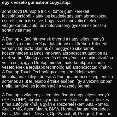
egyik vezetõ gumiabroncsgyártója.
John Boyd Dunlop a tricikli tömör gumi kerekeit
locsolótömlõbõl kialakított kezdetleges gumiabroncsokra
cserélte, nem is sejtve, hogy ezzel innovatív ötletek,
világrekordok, autó- és motorverseny-gyõzelmek hosszú
sorát nyitja meg.
A Dunlop kitûnõ hírnévnek örvend a nagy teljesítményû
autók és a morotkerékpár tulajdonosok körében. Kiterjedt
verseny tapasztalatainak és meggyõzõ sikereinek
köszönhetõen számos innovatív abroncsot mutatott be az
évek során. Mindig a vezetés élményének a maximalizálása
volt a célja, így a Dunlop minden motorkerékpár és autó
vezetõjének a legújabb technológiájú abroncsot tud kínálni.
A Dunlop Touch Technology a cég termékfejlesztési
filozófiájának kifejezõdése. A Dunlop abroncsok segítenek a
söfõrnek az út teljesebb érzékelésében, így a vezetõ jobban
uralja jármûvét és jobban átéli a vezetés örömét.
A Dunlop a világ egyiki legjelentõsebb nagy teljesítményû
(HP és UHP) abroncs gyártója, termékeit szinte az összes
híres autógyár kínálja gyári elsõszerelésként: Alfa Romeo,
Audi, AMG, Aston Martin, BMW, Honda, Jaguar, Mercedes-
Benz, Mitsubishi, Nissan, Opel/Vauxhall, Peugeot, Porsche,