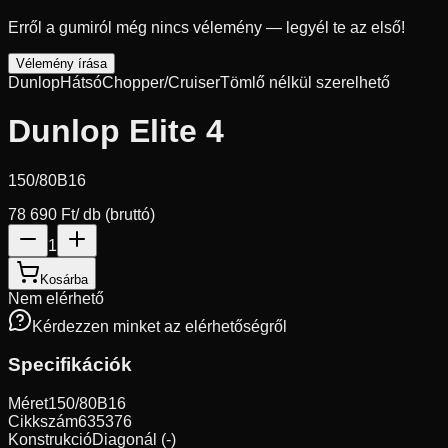
Erről a gumiról még nincs vélemény — legyél te az első!
Vélemény írása
Dunlop
Hátsó
Chopper/Cruiser
Tömlő nélkül szerelhető
Dunlop Elite 4
150/80B16
78 690 Ft
/ db (bruttó)
1
Kosárba
Nem elérhető
Kérdezzen minket az elérhetőségről
Specifikációk
Méret
150/80B16
Cikkszám
635376
Konstrukció
Diagonál (-)