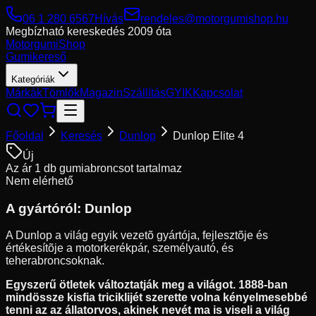
06 1 280 6567
Hívás
rendeles@motorgumishop.hu
Megbízható kereskedés
2009 óta
Motorgumi
Shop
Gumikereső
Kategóriák
Márkák
Tömlők
Magazin
Szállítás
GYIK
Kapcsolat
Főoldal
Keresés
Dunlop
Dunlop Elite 4
Új
Az ár 1 db gumiabroncsot tartalmaz
Nem elérhető
A gyártóról:
Dunlop
A Dunlop a világ egyik vezetõ gyártója, fejlesztõje és
értékesítõje a motorkerékpár, személyautó, és
teherabroncsoknak.
Egyszerű ötletek változtatják meg a világot. 1888-ban
mindössze kisfia triciklijét szerette volna kényelmesebbé
tenni az az állatorvos, akinek nevét ma is viseli a világ