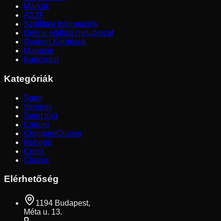
Márkák
ÁSZF
Szállítási Információk
Online elállási nyilatkozat
Gyakori Kérdések
Magazin
Kapcsolat
Kategóriák
Sport
Verseny
Sport túra
Enduro
Chopper/Cruiser
Robogó
Cross
Classic
Elérhetőség
1194 Budapest,
Méta u. 13.