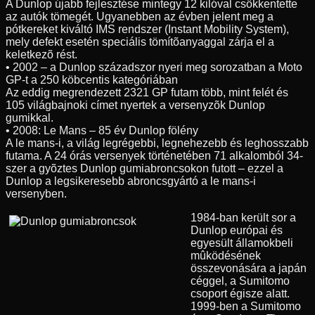
A Dunlop újabb fejlesztése mintegy 12 kilóval csökkentette
az autók tömegét. Ugyanebben az évben jelent meg a
pótkereket kiváltó IMS rendszer (Instant Mobility System),
mely defekt esetén speciális tömítõanyaggal zárja el a
keletkezõ rést.
• 2002 – a Dunlop századszor nyeri meg sorozatban a Moto
GP-t a 250 köbcentis kategóriában
Az eddig megrendezett 2321 GP futam több, mint felét és
105 világbajnoki címet nyertek a versenyzõk Dunlop
gumikkal.
• 2008: Le Mans – 85 év Dunlop fölény
A le mans-i, a világ legrégebbi, legnehezebb és leghosszabb
futama. A 24 órás versenyek történetében 71 alkalomból 34-
szer a gyõztes Dunlop gumiabroncsokon futott – ezzel a
Dunlop a legsikeresebb abroncsgyártó a le mans-i
versenyben.
1984-ban került sor a
Dunlop európai és
egyesült államokbeli
mûködésének
összevonására a japán
céggel, a Sumitomo
csoport égisze alatt.
1999-ben a Sumitomo