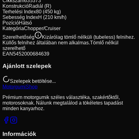
Cikkszám
635373
Konstrukció
Radiál (R)
Terhelési Index
80 (450 kg)
Sebesség Index
H (210 km/h)
Pozíció
Hátsó
Kategória
Chopper/Cruiser
Szerelhetőség
Kizárólag tömlő nélküli (tubeless) felnihez.
Küllős felnihez általában nem alkalmas.
Tömlő nélkül
szerelhető
EAN
5452000684639
Ajánlott szelepek
Szelepek betöltése...
Motorgumi
Shop
Prémium motorgumik széles választéka, szakértőktől,
motorosoknak. Nálunk megtalálod a tökéletes tapadást
minden kanyarhoz.
Információk