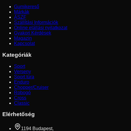
Gumikereső
Márkák
ÁSZF
Szállítási Információk
Online elállási nyilatkozat
Gyakori Kérdések
Magazin
Kapcsolat
Kategóriák
Sport
Verseny
Sport túra
Enduro
Chopper/Cruiser
Robogó
Cross
Classic
Elérhetőség
1194 Budapest,