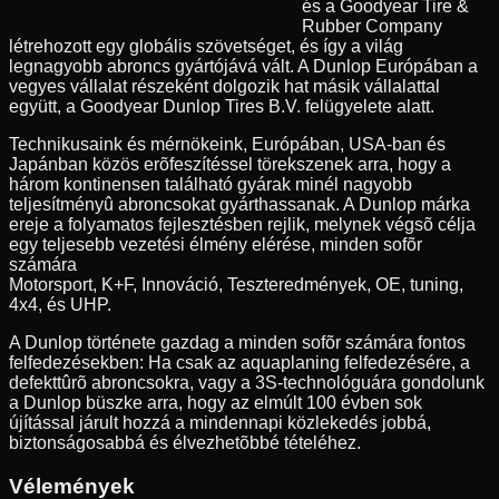
és a Goodyear Tire &
Rubber Company
létrehozott egy globális szövetséget, és így a világ
legnagyobb abroncs gyártójává vált. A Dunlop Európában a
vegyes vállalat részeként dolgozik hat másik vállalattal
együtt, a Goodyear Dunlop Tires B.V. felügyelete alatt.
Technikusaink és mérnökeink, Európában, USA-ban és
Japánban közös erõfeszítéssel törekszenek arra, hogy a
három kontinensen található gyárak minél nagyobb
teljesítményû abroncsokat gyárthassanak. A Dunlop márka
ereje a folyamatos fejlesztésben rejlik, melynek végsõ célja
egy teljesebb vezetési élmény elérése, minden sofõr
számára
Motorsport, K+F, Innováció, Teszteredmények, OE, tuning,
4x4, és UHP.
A Dunlop története gazdag a minden sofõr számára fontos
felfedezésekben: Ha csak az aquaplaning felfedezésére, a
defekttûrõ abroncsokra, vagy a 3S-technológuára gondolunk
a Dunlop büszke arra, hogy az elmúlt 100 évben sok
újítással járult hozzá a mindennapi közlekedés jobbá,
biztonságosabbá és élvezhetõbbé tételéhez.
Vélemények