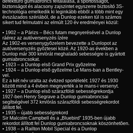
defekttûrõ gumiabroncs feltalálása, a sportosságot,
biztonságot és alacsony zajszintet egyszerre biztosító 3S-
technológia emelkedik ki leginkább ebbõl a több mint egy
évszázados szériából, de a Dunlop ezeken túl is számos
sikert tud felmutatni az elmúlt 120 év eredményei közül:
• 1902 – a Párizs – Bécs futam megnyerésével a Dunlop
ráérez az autóversenyzés ízére
Az 1902-es versenygyõzelem bevezette a Dunlopot az
autóversenyzés gyõztesei közé. Az 1920-as években a
Dunlop már 300 km/órát meghaladó sebességre is gyártott
gumiabroncsokat.
• 1923 – a Dunlop elsõ Grand Prix gyõzelme
• 1924 – a Dunlop elsõ gyõzelme Le Mans-ban a Bentley-
vel.
Ez a két név uralta az évtized sportéletét: 1927 és 1930
között mind a 4 évben megnyerték a le mans-i versenyt.
• 1927 – a Dunlop elsõ szárazföldi sebességrekordja
1927-ben Henry Segrave a Dunlop gumiabroncsai
segítségével 372 km/órás szárazföldi sebességrekordot
állított fel.
• 1935 – újabb sebességrekord
Sir Malcolm Campbell és a „Bluebird” 1935-ben újabb
rekordot állított fel Dunlop gumiabroncsoknak köszönhetõen.
• 1938 – a Railton Mobil Special és a Dunlop