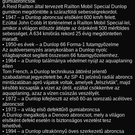
gumiabroncsok
A Reid Railton által tervezett Railton Mobil Special Dunlop
gumikon megdöntötte a szárazföldi sebességrekordot.
• 1947 – a Dunlop abroncsai elsõként 600 km/h felett.
Ezúttal John Cobb írt történelmet a Railton Mobil Special-lel,
amikor a világon elõször átlépte az óránkénti 500 mérföldes
sebességet. A 634 km/órás rekord 25 évig megdöntetlen
maradt.
• 1950-es évek – a Dunlop 66 Forma-1 futamgyõzelme
Az autóversenyzés aranykorában a Dunlop nyolc
világbajnokot segített összesen 66 futamgyõzelemhez.
• 1964 – a Dunlop találmánya védelmet nyújt az aquaplaning
ellen
Tom French, a Dunlop technikusa áttörést jelentõ
szabadalmat jegyeztetett be. Az SP 41 jelzésû radiál abroncs
mintázatában apró vájatok voltak, amelyek „felszívták”, majd
késõbb kicsapták a vizet az útról, ezáltal csökkentve az
aquaplaning, azaz a vízen csúszás veszélyét.
• 1972 – a Dunlop kifejleszti az elsõ 60-as sorozatú acélöves
abroncsot
• 1973 – a világ elsõ defekttûrõ gumiabroncsa
A Dunlop megalkotja a Denovo abroncsot, mely a világon
elsõként defekt esetén is biztonságos vezetést tesz
lehetõvé.
• 1994 – a Dunlop ultrakönnyû öves szerkezetû abroncsa