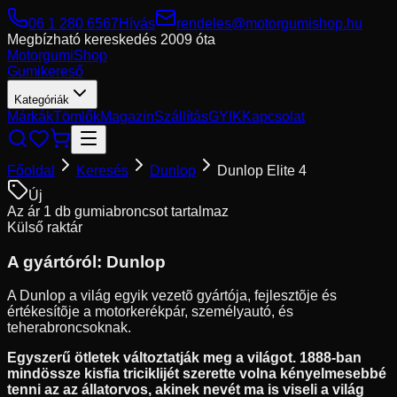
06 1 280 6567
Hívás
rendeles@motorgumishop.hu
Megbízható kereskedés
2009 óta
Motorgumi
Shop
Gumikereső
Kategóriák
Márkák
Tömlők
Magazin
Szállítás
GYIK
Kapcsolat
Főoldal
Keresés
Dunlop
Dunlop Elite 4
Új
Az ár 1 db gumiabroncsot tartalmaz
Külső raktár
A gyártóról:
Dunlop
A Dunlop a világ egyik vezetõ gyártója, fejlesztõje és
értékesítõje a motorkerékpár, személyautó, és
teherabroncsoknak.
Egyszerű ötletek változtatják meg a világot. 1888-ban
mindössze kisfia triciklijét szerette volna kényelmesebbé
tenni az az állatorvos, akinek nevét ma is viseli a világ