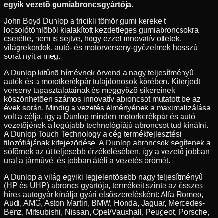
egyik vezetõ gumiabroncsgyártója.
John Boyd Dunlop a tricikli tömör gumi kerekeit
locsolótömlõbõl kialakított kezdetleges gumiabroncsokra
cserélte, nem is sejtve, hogy ezzel innovatív ötletek,
világrekordok, autó- és motorverseny-gyõzelmek hosszú
sorát nyitja meg.
A Dunlop kitûnõ hírnévnek örvend a nagy teljesítményû
autók és a morotkerékpár tulajdonosok körében. Kiterjedt
verseny tapasztalatainak és meggyõzõ sikereinek
köszönhetõen számos innovatív abroncsot mutatott be az
évek során. Mindig a vezetés élményének a maximalizálása
volt a célja, így a Dunlop minden motorkerékpár és autó
vezetõjének a legújabb technológiájú abroncsot tud kínálni.
A Dunlop Touch Technology a cég termékfejlesztési
filozófiájának kifejezõdése. A Dunlop abroncsok segítenek a
söfõrnek az út teljesebb érzékelésében, így a vezetõ jobban
uralja jármûvét és jobban átéli a vezetés örömét.
A Dunlop a világ egyiki legjelentõsebb nagy teljesítményû
(HP és UHP) abroncs gyártója, termékeit szinte az összes
híres autógyár kínálja gyári elsõszerelésként: Alfa Romeo,
Audi, AMG, Aston Martin, BMW, Honda, Jaguar, Mercedes-
Benz, Mitsubishi, Nissan, Opel/Vauxhall, Peugeot, Porsche,