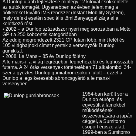
A Dunlop újabb fejlesztése mintegy 12 kilóval csökkentette
az autók tömegét. Ugyanebben az évben jelent meg a
pótkereket kiváltó IMS rendszer (Instant Mobility System),
mely defekt esetén speciális tömítõanyaggal zárja el a
keletkezõ rést.
• 2002 – a Dunlop századszor nyeri meg sorozatban a Moto
GP-t a 250 köbcentis kategóriában
Az eddig megrendezett 2321 GP futam több, mint felét és
105 világbajnoki címet nyertek a versenyzõk Dunlop
gumikkal.
• 2008: Le Mans – 85 év Dunlop fölény
A le mans-i, a világ legrégebbi, legnehezebb és leghosszabb
futama. A 24 órás versenyek történetében 71 alkalomból 34-
szer a gyõztes Dunlop gumiabroncsokon futott – ezzel a
Dunlop a legsikeresebb abroncsgyártó a le mans-i
versenyben.
1984-ban került sor a
Dunlop európai és
egyesült államokbeli
mûködésének
összevonására a japán
céggel, a Sumitomo
csoport égisze alatt.
1999-ben a Sumitomo