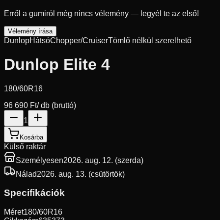
Erről a gumiról még nincs vélemény — legyél te az első!
Vélemény írása
Dunlop
Hátsó
Chopper/Cruiser
Tömlő nélkül szerelhető
Dunlop Elite 4
180/60R16
96 690 Ft
/ db (bruttó)
1
Kosárba
Külső raktár
Személyesen
2026. aug. 12. (szerda)
Nálad
2026. aug. 13. (csütörtök)
Specifikációk
Méret
180/60R16