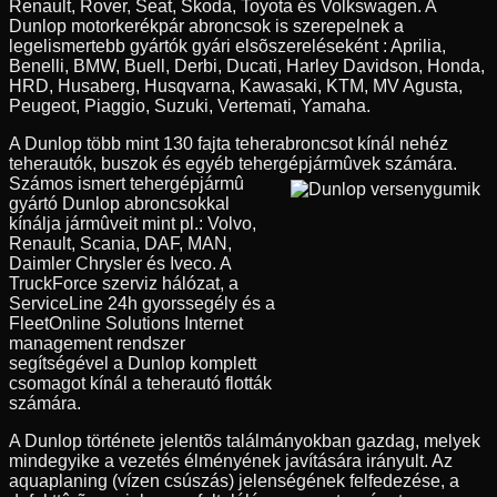
Renault, Rover, Seat, Skoda, Toyota és Volkswagen. A
Dunlop motorkerékpár abroncsok is szerepelnek a
legelismertebb gyártók gyári elsõszereléseként : Aprilia,
Benelli, BMW, Buell, Derbi, Ducati, Harley Davidson, Honda,
HRD, Husaberg, Husqvarna, Kawasaki, KTM, MV Agusta,
Peugeot, Piaggio, Suzuki, Vertemati, Yamaha.
A Dunlop több mint 130 fajta teherabroncsot kínál nehéz
teherautók, buszok és egyéb tehergépjármûvek számára.
Számos ismert tehergépjármû
gyártó Dunlop abroncsokkal
kínálja jármûveit mint pl.: Volvo,
Renault, Scania, DAF, MAN,
Daimler Chrysler és Iveco. A
TruckForce szerviz hálózat, a
ServiceLine 24h gyorssegély és a
FleetOnline Solutions Internet
management rendszer
segítségével a Dunlop komplett
csomagot kínál a teherautó flották
számára.
A Dunlop története jelentõs találmányokban gazdag, melyek
mindegyike a vezetés élményének javítására irányult. Az
aquaplaning (vízen csúszás) jelenségének felfedezése, a