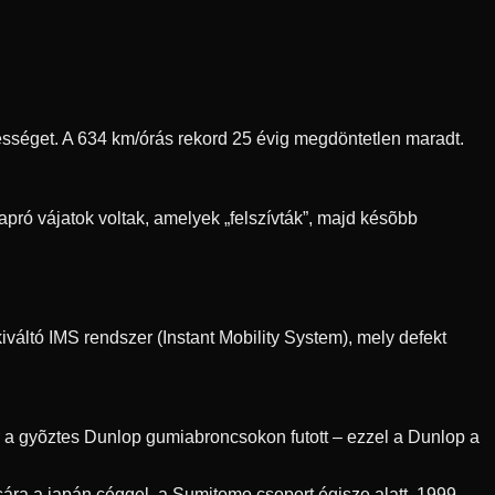
ebességet. A 634 km/órás rekord 25 évig megdöntetlen maradt.
pró vájatok voltak, amelyek „felszívták”, majd késõbb
váltó IMS rendszer (Instant Mobility System), mely defekt
r a gyõztes Dunlop gumiabroncsokon futott – ezzel a Dunlop a
ra a japán céggel, a Sumitomo csoport égisze alatt. 1999-