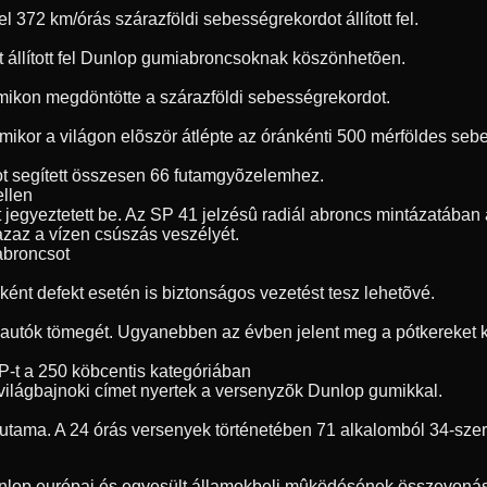
72 km/órás szárazföldi sebességrekordot állított fel.
t állított fel Dunlop gumiabroncsoknak köszönhetõen.
umikon megdöntötte a szárazföldi sebességrekordot.
, amikor a világon elõször átlépte az óránkénti 500 mérföldes s
t segített összesen 66 futamgyõzelemhez.
ellen
jegyeztetett be. Az SP 41 jelzésû radiál abroncs mintázatában a
 azaz a vízen csúszás veszélyét.
 abroncsot
ént defekt esetén is biztonságos vezetést tesz lehetõvé.
 autók tömegét. Ugyanebben az évben jelent meg a pótkereket ki
P-t a 250 köbcentis kategóriában
világbajnoki címet nyertek a versenyzõk Dunlop gumikkal.
futama. A 24 órás versenyek történetében 71 alkalomból 34-sze
unlop európai és egyesült államokbeli mûködésének összevonásá