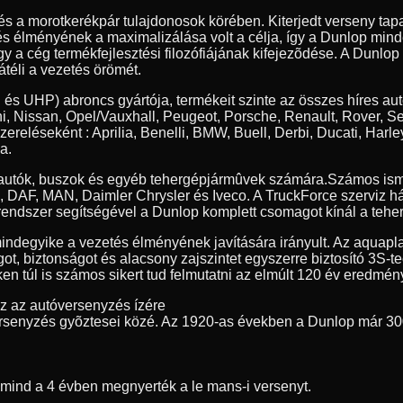
 és a morotkerékpár tulajdonosok körében. Kiterjedt verseny t
tés élményének a maximalizálása volt a célja, így a Dunlop min
y a cég termékfejlesztési filozófiájának kifejezõdése. A Dunlop
átéli a vezetés örömét.
 és UHP) abroncs gyártója, termékeit szinte az összes híres au
, Nissan, Opel/Vauxhall, Peugeot, Porsche, Renault, Rover, S
szereléseként : Aprilia, Benelli, BMW, Buell, Derbi, Ducati, 
a.
erautók, buszok és egyéb tehergépjármûvek számára.
Számos ism
ia, DAF, MAN, Daimler Chrysler és Iveco. A TruckForce szerviz h
endszer segítségével a Dunlop komplett csomagot kínál a teher
indegyike a vezetés élményének javítására irányult. Az aquapl
got, biztonságot és alacsony zajszintet egyszerre biztosító 3S-
n túl is számos sikert tud felmutatni az elmúlt 120 év eredmény
ez az autóversenyzés ízére
rsenyzés gyõztesei közé. Az 1920-as években a Dunlop már 30
t mind a 4 évben megnyerték a le mans-i versenyt.