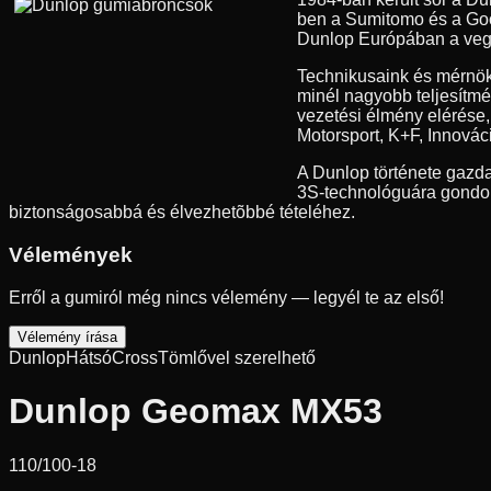
ben a Sumitomo és a Good
Dunlop Európában a vegyes
Technikusaink és mérnök
minél nagyobb teljesítmé
vezetési élmény elérése
Motorsport, K+F, Innovác
A Dunlop története gazda
3S-technológuára gondolu
biztonságosabbá és élvezhetõbbé tételéhez.
Vélemények
Erről a gumiról még nincs vélemény — legyél te az első!
Vélemény írása
Dunlop
Hátsó
Cross
Tömlővel szerelhető
Dunlop Geomax MX53
110/100-18