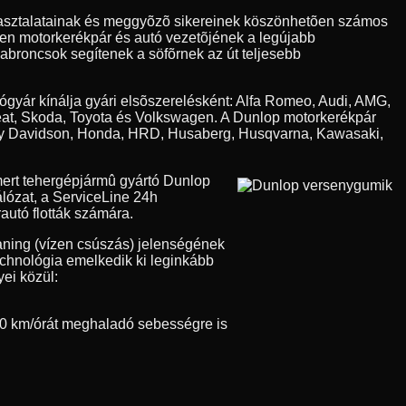
apasztalatainak és meggyõzõ sikereinek köszönhetõen számos
den motorkerékpár és autó vezetõjének a legújabb
 abroncsok segítenek a söfõrnek az út teljesebb
tógyár kínálja gyári elsõszerelésként: Alfa Romeo, Audi, AMG,
eat, Skoda, Toyota és Volkswagen. A Dunlop motorkerékpár
Harley Davidson, Honda, HRD, Husaberg, Husqvarna, Kawasaki,
ert tehergépjármû gyártó Dunlop
álózat, a ServiceLine 24h
autó flották számára.
aning (vízen csúszás) jelenségének
technológia emelkedik ki leginkább
ei közül:
0 km/órát meghaladó sebességre is