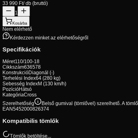
33 990 Ft
/ db (bruttó)
1
Kosárba
Nem elérhető
Kérdezzen minket az elérhetőségről
Specifikációk
Méret
110/100-18
Cikkszám
636578
Konstrukció
Diagonál (-)
Terhelési Index
64 (280 kg)
Sebesség Index
M (130 km/h)
Pozíció
Hátsó
Kategória
Cross
Szerelhetőség
Belső gumival (tömlővel) szerelhető. A töml
EAN
5452000826374
Kompatibilis tömlők
Tömlők betöltése...