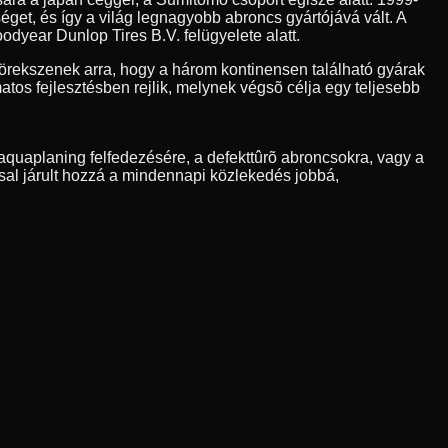
et, és így a világ legnagyobb abroncs gyártójává vált. A
odyear Dunlop Tires B.V. felügyelete alatt.
rekszenek arra, hogy a három kontinensen található gyárak
os fejlesztésben rejlik, melynek végsõ célja egy teljesebb
quaplaning felfedezésére, a defekttûrõ abroncsokra, vagy a
sal járult hozzá a mindennapi közlekedés jobbá,