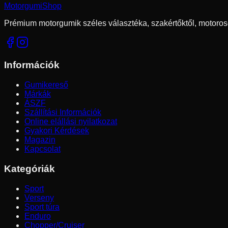
Motorgumi
Shop
Prémium motorgumik széles választéka, szakértőktől, motoros
Információk
Gumikereső
Márkák
ÁSZF
Szállítási Információk
Online elállási nyilatkozat
Gyakori Kérdések
Magazin
Kapcsolat
Kategóriák
Sport
Verseny
Sport túra
Enduro
Chopper/Cruiser