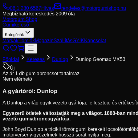
06 1 280 6567
Hívás
rendeles@motorgumishop.hu
Megbízható kereskedés
2009 óta
Motorgumi
Shop
Gumikereső
Kategóriák
Márkák
Tömlők
Magazin
Szállítás
GYIK
Kapcsolat
Főoldal
Keresés
Dunlop
Dunlop Geomax MX53
Új
Az ár 1 db gumiabroncsot tartalmaz
Nem elérhető
A gyártóról:
Dunlop
A Dunlop a világ egyik vezetõ gyártója, fejlesztõje és értékes
Egyszerű ötletek változtatják meg a világot. 1888-ban mindö
vezetõ gumiabroncsgyártója.
John Boyd Dunlop a tricikli tömör gumi kerekeit locsolótömlõbõl
motorverseny-gyõzelmek hosszú sorát nyitja meg.