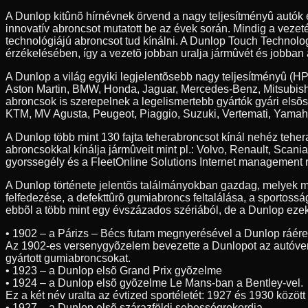
A Dunlop kitûnõ hírnévnek örvend a nagy teljesítményû autók
innovatív abroncsot mutatott be az évek során. Mindig a veze
technológiájú abroncsot tud kínálni. A Dunlop Touch Technolog
érzékelésében, így a vezetõ jobban uralja jármûvét és jobban 
A Dunlop a világ egyiki legjelentõsebb nagy teljesítményû (HP
Aston Martin, BMW, Honda, Jaguar, Mercedes-Benz, Mitsubishi
abroncsok is szerepelnek a legelismertebb gyártók gyári elsõ
KTM, MV Agusta, Peugeot, Piaggio, Suzuki, Vertemati, Yamah
A Dunlop több mint 130 fajta teherabroncsot kínál nehéz teh
abroncsokkal kínálja jármûveit mint pl.: Volvo, Renault, Scan
gyorssegély és a FleetOnline Solutions Internet management r
A Dunlop története jelentõs találmányokban gazdag, melyek m
felfedezése, a defekttûrõ gumiabroncs feltalálása, a sportossá
ebbõl a több mint egy évszázados szériából, de a Dunlop ezeke
• 1902 – a Párizs – Bécs futam megnyerésével a Dunlop ráér
Az 1902-es versenygyõzelem bevezette a Dunlopot az autóve
gyártott gumiabroncsokat.
• 1923 – a Dunlop elsõ Grand Prix gyõzelme
• 1924 – a Dunlop elsõ gyõzelme Le Mans-ban a Bentley-vel.
Ez a két név uralta az évtized sportéletét: 1927 és 1930 közöt
• 1927 – a Dunlop elsõ szárazföldi sebességrekordja