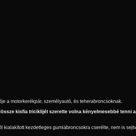
ítõje a motorkerékpár, személyautó, és teherabroncsoknak.
ssze kisfia triciklijét szerette volna kényelmesebbé tenni az 
 kialakított kezdetleges gumiabroncsokra cserélte, nem is sejtve