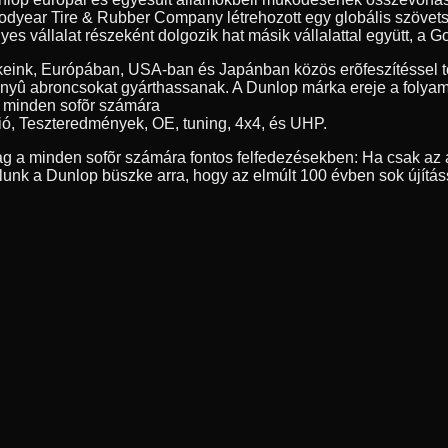
year Tire & Rubber Company létrehozott egy globális szövetség
 vállalat részeként dolgozik hat másik vállalattal együtt, a Go
eink, Európában, USA-ban és Japánban közös erõfeszítéssel tö
nyû abroncsokat gyárthassanak. A Dunlop márka ereje a folyamat
, minden sofõr számára
ió, Teszteredmények, OE, tuning, 4x4, és UHP.
g a minden sofõr számára fontos felfedezésekben: Ha csak az a
nk a Dunlop büszke arra, hogy az elmúlt 100 évben sok újítás