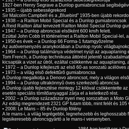
1927-ben Henry Segrave a Dunlop gumiabroncsai segítségével 3
• 1935 – újabb sebességrekord
Sir Malcolm Campbell és a „Bluebird” 1935-ben újabb rekordo
• 1938 – a Railton Mobil Special és a Dunlop gumiabroncsok
A Reid Railton által tervezett Railton Mobil Special Dunlop g
• 1947 – a Dunlop abroncsai elsõként 600 km/h felett.
Ezúttal John Cobb írt történelmet a Railton Mobil Special-lel
• 1950-es évek – a Dunlop 66 Forma-1 futamgyõzelme
Az autóversenyzés aranykorában a Dunlop nyolc világbajnoko
• 1964 – a Dunlop találmánya védelmet nyújt az aquaplaning 
Tom French, a Dunlop technikusa áttörést jelentõ szabadalmat 
kicsapták a vizet az útról, ezáltal csökkentve az aquaplaning,
• 1972 – a Dunlop kifejleszti az elsõ 60-as sorozatú acélöves
• 1973 – a világ elsõ defekttûrõ gumiabroncsa
A Dunlop megalkotja a Denovo abroncsot, mely a világon elsõk
• 1994 – a Dunlop ultrakönnyû öves szerkezetû abroncsa
A Dunlop újabb fejlesztése mintegy 12 kilóval csökkentette az
esetén speciális tömítõanyaggal zárja el a keletkezõ rést.
• 2002 – a Dunlop századszor nyeri meg sorozatban a Moto G
Az eddig megrendezett 2321 GP futam több, mint felét és 105 
• 2008: Le Mans – 85 év Dunlop fölény
A le mans-i, a világ legrégebbi, legnehezebb és leghosszabb 
legsikeresebb abroncsgyártó a le mans-i versenyben.
1984-ban került sor a D