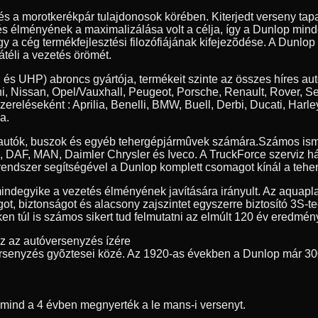
 és a morotkerékpár tulajdonosok körében. Kiterjedt verseny t
tés élményének a maximalizálása volt a célja, így a Dunlop min
y a cég termékfejlesztési filozófiájának kifejezõdése. A Dunlop
átéli a vezetés örömét.
 és UHP) abroncs gyártója, termékeit szinte az összes híres au
, Nissan, Opel/Vauxhall, Peugeot, Porsche, Renault, Rover, S
szereléseként : Aprilia, Benelli, BMW, Buell, Derbi, Ducati, 
a.
erautók, buszok és egyéb tehergépjármûvek számára.
Számos ism
ia, DAF, MAN, Daimler Chrysler és Iveco. A TruckForce szerviz h
endszer segítségével a Dunlop komplett csomagot kínál a teher
indegyike a vezetés élményének javítására irányult. Az aquapl
got, biztonságot és alacsony zajszintet egyszerre biztosító 3S-
n túl is számos sikert tud felmutatni az elmúlt 120 év eredmény
ez az autóversenyzés ízére
rsenyzés gyõztesei közé. Az 1920-as években a Dunlop már 30
t mind a 4 évben megnyerték a le mans-i versenyt.