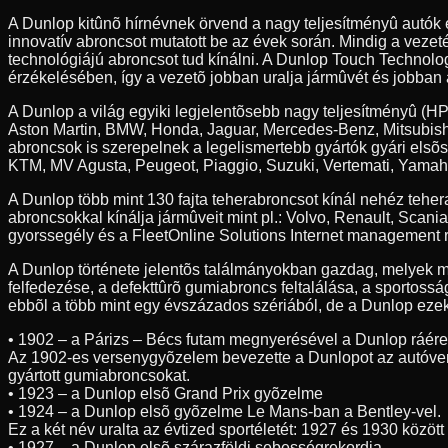
A Dunlop kitûnõ hírnévnek örvend a nagy teljesítményû autók
innovatív abroncsot mutatott be az évek során. Mindig a veze
technológiájú abroncsot tud kínálni. A Dunlop Touch Technolog
érzékelésében, így a vezetõ jobban uralja jármûvét és jobban 
A Dunlop a világ egyiki legjelentõsebb nagy teljesítményû (HP
Aston Martin, BMW, Honda, Jaguar, Mercedes-Benz, Mitsubishi
abroncsok is szerepelnek a legelismertebb gyártók gyári elsõ
KTM, MV Agusta, Peugeot, Piaggio, Suzuki, Vertemati, Yamah
A Dunlop több mint 130 fajta teherabroncsot kínál nehéz teh
abroncsokkal kínálja jármûveit mint pl.: Volvo, Renault, Scan
gyorssegély és a FleetOnline Solutions Internet management r
A Dunlop története jelentõs találmányokban gazdag, melyek m
felfedezése, a defekttûrõ gumiabroncs feltalálása, a sportossá
ebbõl a több mint egy évszázados szériából, de a Dunlop ezeke
• 1902 – a Párizs – Bécs futam megnyerésével a Dunlop ráér
Az 1902-es versenygyõzelem bevezette a Dunlopot az autóve
gyártott gumiabroncsokat.
• 1923 – a Dunlop elsõ Grand Prix gyõzelme
• 1924 – a Dunlop elsõ gyõzelme Le Mans-ban a Bentley-vel.
Ez a két név uralta az évtized sportéletét: 1927 és 1930 közöt
• 1927 – a Dunlop elsõ szárazföldi sebességrekordja