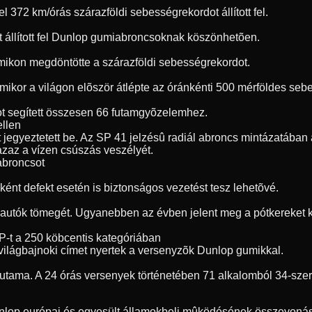
72 km/órás szárazföldi sebességrekordot állított fel.
t állított fel Dunlop gumiabroncsoknak köszönhetõen.
umikon megdöntötte a szárazföldi sebességrekordot.
, amikor a világon elõször átlépte az óránkénti 500 mérföldes s
t segített összesen 66 futamgyõzelemhez.
ellen
jegyeztetett be. Az SP 41 jelzésû radiál abroncs mintázatában a
 azaz a vízen csúszás veszélyét.
 abroncsot
ént defekt esetén is biztonságos vezetést tesz lehetõvé.
 autók tömegét. Ugyanebben az évben jelent meg a pótkereket ki
P-t a 250 köbcentis kategóriában
világbajnoki címet nyertek a versenyzõk Dunlop gumikkal.
futama. A 24 órás versenyek történetében 71 alkalomból 34-sze
unlop európai és egyesült államokbeli mûködésének összevonásá