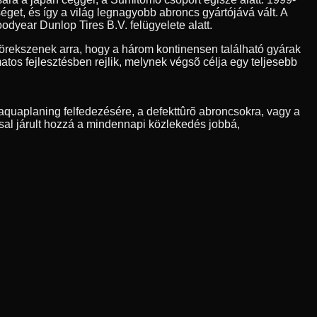
et, és így a világ legnagyobb abroncs gyártójává vált. A
odyear Dunlop Tires B.V. felügyelete alatt.
rekszenek arra, hogy a három kontinensen található gyárak
os fejlesztésben rejlik, melynek végsõ célja egy teljesebb
quaplaning felfedezésére, a defekttûrõ abroncsokra, vagy a
sal járult hozzá a mindennapi közlekedés jobbá,