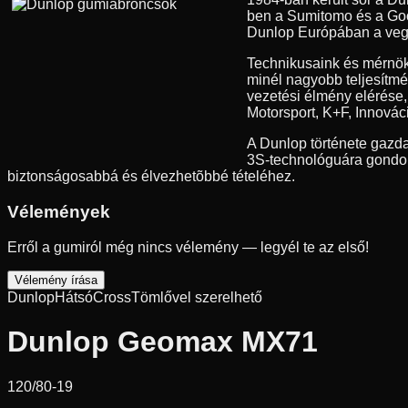
ben a Sumitomo és a Good
Dunlop Európában a vegyes
Technikusaink és mérnök
minél nagyobb teljesítmé
vezetési élmény elérése
Motorsport, K+F, Innovác
A Dunlop története gazda
3S-technológuára gondolu
biztonságosabbá és élvezhetõbbé tételéhez.
Vélemények
Erről a gumiról még nincs vélemény — legyél te az első!
Vélemény írása
Dunlop
Hátsó
Cross
Tömlővel szerelhető
Dunlop Geomax MX71
120/80-19