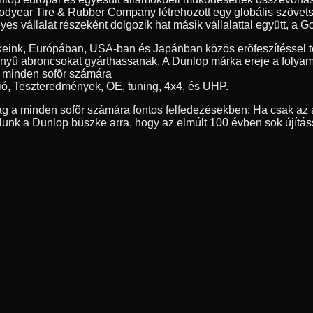
year Tire & Rubber Company létrehozott egy globális szövetség
 vállalat részeként dolgozik hat másik vállalattal együtt, a Go
eink, Európában, USA-ban és Japánban közös erõfeszítéssel tö
nyû abroncsokat gyárthassanak. A Dunlop márka ereje a folyamat
, minden sofõr számára
ió, Teszteredmények, OE, tuning, 4x4, és UHP.
g a minden sofõr számára fontos felfedezésekben: Ha csak az a
nk a Dunlop büszke arra, hogy az elmúlt 100 évben sok újítás