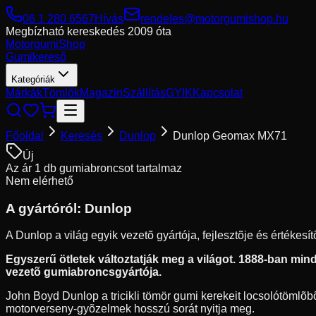
06 1 280 6567
Hívás
rendeles@motorgumishop.hu
Megbízható kereskedés
2009 óta
Motorgumi
Shop
Gumikereső
Kategóriák
Márkák
Tömlők
Magazin
Szállítás
GYIK
Kapcsolat
Főoldal
Keresés
Dunlop
Dunlop Geomax MX71
Új
Az ár 1 db gumiabroncsot tartalmaz
Nem elérhető
A gyártóról:
Dunlop
A Dunlop a világ egyik vezetõ gyártója, fejlesztõje és értékes
Egyszerű ötletek változtatják meg a világot. 1888-ban mindö
vezetõ gumiabroncsgyártója.
John Boyd Dunlop a tricikli tömör gumi kerekeit locsolótömlõbõl
motorverseny-gyõzelmek hosszú sorát nyitja meg.