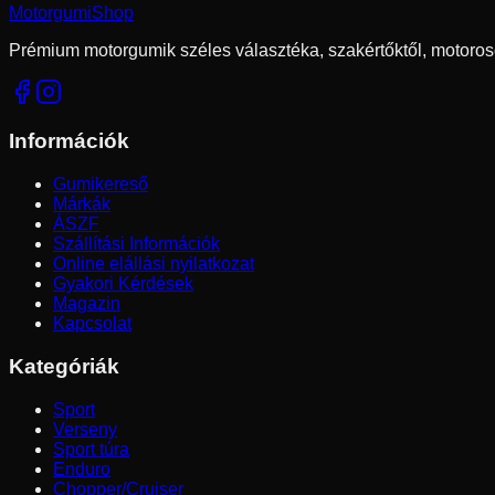
Motorgumi
Shop
Prémium motorgumik széles választéka, szakértőktől, motoros
Információk
Gumikereső
Márkák
ÁSZF
Szállítási Információk
Online elállási nyilatkozat
Gyakori Kérdések
Magazin
Kapcsolat
Kategóriák
Sport
Verseny
Sport túra
Enduro
Chopper/Cruiser