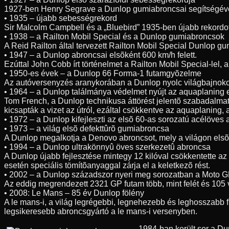
1927-ben Henry Segrave a Dunlop gumiabroncsai segítségével 3
• 1935 – újabb sebességrekord
Sir Malcolm Campbell és a „Bluebird” 1935-ben újabb rekordo
• 1938 – a Railton Mobil Special és a Dunlop gumiabroncsok
A Reid Railton által tervezett Railton Mobil Special Dunlop g
• 1947 – a Dunlop abroncsai elsõként 600 km/h felett.
Ezúttal John Cobb írt történelmet a Railton Mobil Special-lel
• 1950-es évek – a Dunlop 66 Forma-1 futamgyõzelme
Az autóversenyzés aranykorában a Dunlop nyolc világbajnoko
• 1964 – a Dunlop találmánya védelmet nyújt az aquaplaning 
Tom French, a Dunlop technikusa áttörést jelentõ szabadalmat 
kicsapták a vizet az útról, ezáltal csökkentve az aquaplaning,
• 1972 – a Dunlop kifejleszti az elsõ 60-as sorozatú acélöves
• 1973 – a világ elsõ defekttûrõ gumiabroncsa
A Dunlop megalkotja a Denovo abroncsot, mely a világon elsõk
• 1994 – a Dunlop ultrakönnyû öves szerkezetû abroncsa
A Dunlop újabb fejlesztése mintegy 12 kilóval csökkentette az
esetén speciális tömítõanyaggal zárja el a keletkezõ rést.
• 2002 – a Dunlop századszor nyeri meg sorozatban a Moto G
Az eddig megrendezett 2321 GP futam több, mint felét és 105 
• 2008: Le Mans – 85 év Dunlop fölény
A le mans-i, a világ legrégebbi, legnehezebb és leghosszabb 
legsikeresebb abroncsgyártó a le mans-i versenyben.
1984-ban került sor a D