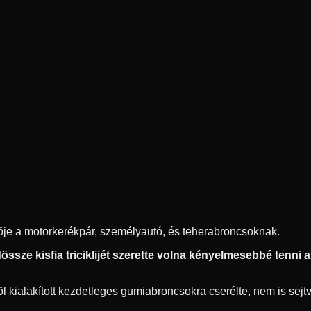
ítõje a motorkerékpár, személyautó, és teherabroncsoknak.
ssze kisfia triciklijét szerette volna kényelmesebbé tenni az 
 kialakított kezdetleges gumiabroncsokra cserélte, nem is sejtve