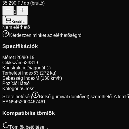
35 290 Ft
/ db (bruttó)
1
Kosárba
Nem elérhető
Kérdezzen minket az elérhetőségről
Specifikációk
Méret
120/80-19
Cikkszám
633319
Konstrukció
Diagonál (-)
Terhelési Index
63 (272 kg)
Sebesség Index
M (130 km/h)
Pozíció
Hátsó
Kategória
Cross
Szerelhetőség
Belső gumival (tömlővel) szerelhető. A töml
EAN
5452000467461
Kompatibilis tömlők
Tömlők betöltése...