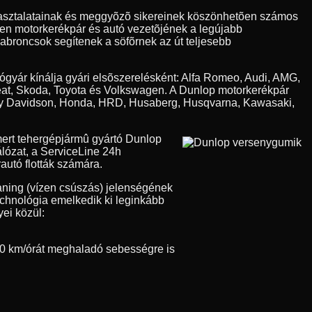
apasztalatainak és meggyõzõ sikereinek köszönhetõen számos
den motorkerékpár és autó vezetõjének a legújabb
 abroncsok segítenek a söfõrnek az út teljesebb
tógyár kínálja gyári elsõszerelésként: Alfa Romeo, Audi, AMG,
eat, Skoda, Toyota és Volkswagen. A Dunlop motorkerékpár
Harley Davidson, Honda, HRD, Husaberg, Husqvarna, Kawasaki,
ert tehergépjármû gyártó Dunlop
álózat, a ServiceLine 24h
autó flották számára.
aning (vízen csúszás) jelenségének
technológia emelkedik ki leginkább
ei közül:
0 km/órát meghaladó sebességre is