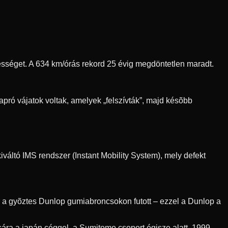
ebességet. A 634 km/órás rekord 25 évig megdöntetlen maradt.
pró vájatok voltak, amelyek „felszívták”, majd késõbb
váltó IMS rendszer (Instant Mobility System), mely defekt
r a gyõztes Dunlop gumiabroncsokon futott – ezzel a Dunlop a
ra a japán céggel, a Sumitomo csoport égisze alatt. 1999-