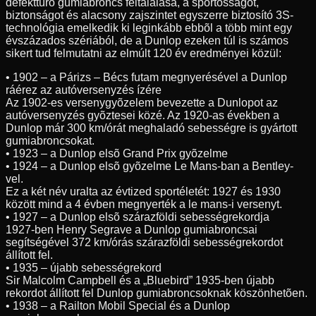
defekttûrõ gumiabroncs feltalálása, a sportosságot,
biztonságot és alacsony zajszintet egyszerre biztosító 3S-
technológia emelkedik ki leginkább ebbõl a több mint egy
évszázados szériából, de a Dunlop ezeken túl is számos
sikert tud felmutatni az elmúlt 120 év eredményei közül:
• 1902 – a Párizs – Bécs futam megnyerésével a Dunlop
ráérez az autóversenyzés ízére
Az 1902-es versenygyõzelem bevezette a Dunlopot az
autóversenyzés gyõztesei közé. Az 1920-as években a
Dunlop már 300 km/órát meghaladó sebességre is gyártott
gumiabroncsokat.
• 1923 – a Dunlop elsõ Grand Prix gyõzelme
• 1924 – a Dunlop elsõ gyõzelme Le Mans-ban a Bentley-
vel.
Ez a két név uralta az évtized sportéletét: 1927 és 1930
között mind a 4 évben megnyerték a le mans-i versenyt.
• 1927 – a Dunlop elsõ szárazföldi sebességrekordja
1927-ben Henry Segrave a Dunlop gumiabroncsai
segítségével 372 km/órás szárazföldi sebességrekordot
állított fel.
• 1935 – újabb sebességrekord
Sir Malcolm Campbell és a „Bluebird” 1935-ben újabb
rekordot állított fel Dunlop gumiabroncsoknak köszönhetõen.
• 1938 – a Railton Mobil Special és a Dunlop