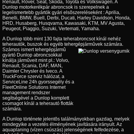
Renault, Rover, Seat, Skoda, Toyota és Volkswagen. A
Dunlop motorkerékpár abroncsok is szerepelnek a
legelismertebb gyártók gyári elsõszereléseként : Aprilia,
Benelli, BMW, Buell, Derbi, Ducati, Harley Davidson, Honda,
HRD, Husaberg, Husqvarna, Kawasaki, KTM, MV Agusta,
Peugeot, Piaggio, Suzuki, Vertemati, Yamaha.
A Dunlop több mint 130 fajta teherabroncsot kínál nehéz
teherautók, buszok és egyéb tehergépjármûvek számára.
Számos ismert tehergépjármû
gyártó Dunlop abroncsokkal
kínálja jármûveit mint pl.: Volvo,
Renault, Scania, DAF, MAN,
Daimler Chrysler és Iveco. A
TruckForce szerviz hálózat, a
ServiceLine 24h gyorssegély és a
FleetOnline Solutions Internet
management rendszer
segítségével a Dunlop komplett
csomagot kínál a teherautó flották
számára.
A Dunlop története jelentõs találmányokban gazdag, melyek
mindegyike a vezetés élményének javítására irányult. Az
aquaplaning (vízen csúszás) jelenségének felfedezése, a