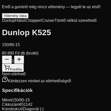
Erről a gumiról még nincs vélemény — legyél te az első!
Vélemény írása
Dunlop
Hátsó
Chopper/Cruiser
Tömlő nélkül szerelhető
Dunlop K525
150/90-15
80 890 Ft
/ db (bruttó)
1
Kosárba
Nem elérhető
Kérdezzen minket az elérhetőségről
Specifikációk
Méret
150/90-15
Cikkszám
651142
Konstrukció
Diagonál (-)