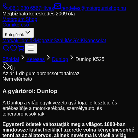
06 1 280 6567
Hívás
rendeles@motorgumishop.hu
Megbízható kereskedés
2009 óta
Motorgumi
Shop
Gumikereső
Kategóriák
Márkák
Tömlők
Magazin
Szállítás
GYIK
Kapcsolat
Főoldal
Keresés
Dunlop
Dunlop K525
Új
Az ár 1 db gumiabroncsot tartalmaz
Nem elérhető
A gyártóról:
Dunlop
A Dunlop a világ egyik vezetõ gyártója, fejlesztõje és
értékesítõje a motorkerékpár, személyautó, és
teherabroncsoknak.
Egyszerű ötletek változtatják meg a világot. 1888-ban
mindössze kisfia triciklijét szerette volna kényelmesebbé
tenni az az állatorvos, akinek nevét ma is viseli a világ