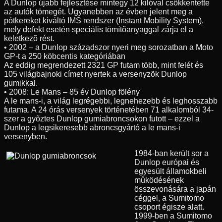
A Dunlop újabb fejlesztése mintegy 12 kilóval csökkentette
az autók tömegét. Ugyanebben az évben jelent meg a
pótkereket kiváltó IMS rendszer (Instant Mobility System),
mely defekt esetén speciális tömítõanyaggal zárja el a
keletkezõ rést.
• 2002 – a Dunlop századszor nyeri meg sorozatban a Moto
GP-t a 250 köbcentis kategóriában
Az eddig megrendezett 2321 GP futam több, mint felét és
105 világbajnoki címet nyertek a versenyzõk Dunlop
gumikkal.
• 2008: Le Mans – 85 év Dunlop fölény
A le mans-i, a világ legrégebbi, legnehezebb és leghosszabb
futama. A 24 órás versenyek történetében 71 alkalomból 34-
szer a gyõztes Dunlop gumiabroncsokon futott – ezzel a
Dunlop a legsikeresebb abroncsgyártó a le mans-i
versenyben.
1984-ban került sor a
Dunlop európai és
egyesült államokbeli
mûködésének
összevonására a japán
céggel, a Sumitomo
csoport égisze alatt.
1999-ben a Sumitomo