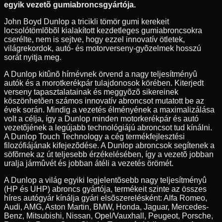
egyik vezetõ gumiabroncsgyártója.
John Boyd Dunlop a tricikli tömör gumi kerekeit
locsolótömlõbõl kialakított kezdetleges gumiabroncsokra
cserélte, nem is sejtve, hogy ezzel innovatív ötletek,
világrekordok, autó- és motorverseny-gyõzelmek hosszú
sorát nyitja meg.
A Dunlop kitûnõ hírnévnek örvend a nagy teljesítményû
autók és a morotkerékpár tulajdonosok körében. Kiterjedt
verseny tapasztalatainak és meggyõzõ sikereinek
köszönhetõen számos innovatív abroncsot mutatott be az
évek során. Mindig a vezetés élményének a maximalizálása
volt a célja, így a Dunlop minden motorkerékpár és autó
vezetõjének a legújabb technológiájú abroncsot tud kínálni.
A Dunlop Touch Technology a cég termékfejlesztési
filozófiájának kifejezõdése. A Dunlop abroncsok segítenek a
söfõrnek az út teljesebb érzékelésében, így a vezetõ jobban
uralja jármûvét és jobban átéli a vezetés örömét.
A Dunlop a világ egyiki legjelentõsebb nagy teljesítményû
(HP és UHP) abroncs gyártója, termékeit szinte az összes
híres autógyár kínálja gyári elsõszerelésként: Alfa Romeo,
Audi, AMG, Aston Martin, BMW, Honda, Jaguar, Mercedes-
Benz, Mitsubishi, Nissan, Opel/Vauxhall, Peugeot, Porsche,