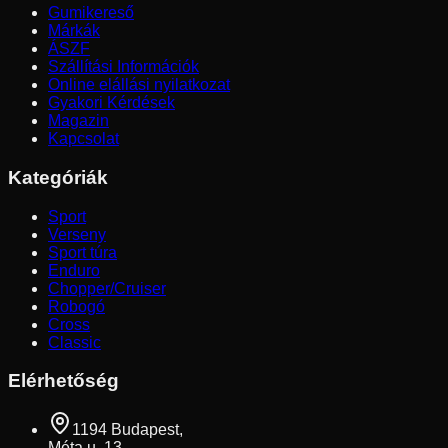
Gumikereső
Márkák
ÁSZF
Szállítási Információk
Online elállási nyilatkozat
Gyakori Kérdések
Magazin
Kapcsolat
Kategóriák
Sport
Verseny
Sport túra
Enduro
Chopper/Cruiser
Robogó
Cross
Classic
Elérhetőség
1194 Budapest,
Méta u. 13.