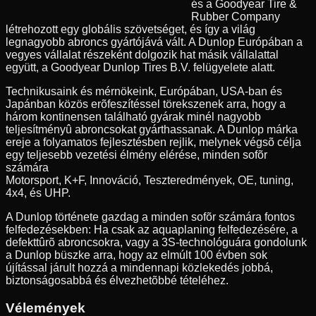
és a Goodyear Tire &
Rubber Company
létrehozott egy globális szövetséget, és így a világ
legnagyobb abroncs gyártójává vált. A Dunlop Európában a
vegyes vállalat részeként dolgozik hat másik vállalattal
együtt, a Goodyear Dunlop Tires B.V. felügyelete alatt.
Technikusaink és mérnökeink, Európában, USA-ban és
Japánban közös erõfeszítéssel törekszenek arra, hogy a
három kontinensen található gyárak minél nagyobb
teljesítményû abroncsokat gyárthassanak. A Dunlop márka
ereje a folyamatos fejlesztésben rejlik, melynek végsõ célja
egy teljesebb vezetési élmény elérése, minden sofõr
számára
Motorsport, K+F, Innováció, Teszteredmények, OE, tuning,
4x4, és UHP.
A Dunlop története gazdag a minden sofõr számára fontos
felfedezésekben: Ha csak az aquaplaning felfedezésére, a
defekttûrõ abroncsokra, vagy a 3S-technológuára gondolunk
a Dunlop büszke arra, hogy az elmúlt 100 évben sok
újítással járult hozzá a mindennapi közlekedés jobbá,
biztonságosabbá és élvezhetõbbé tételéhez.
Vélemények