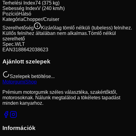
Terhelési Index
74 (375 kg)
Sebesség Index
V (240 km/h)
Pozíció
Hátsó
Kategória
Chopper/Cruiser
Szerelhetőség
Kizárólag tömlő nélküli (tubeless) felnihez.
Küllős felnihez általában nem alkalmas.
Tömlő nélkül
szerelhető
Spec.
WLT
EAN
3188642038623
Ajánlott szelepek
Szelepek betöltése...
Motorgumi
Shop
Prémium motorgumik széles választéka, szakértőktől,
motorosoknak. Nálunk megtalálod a tökéletes tapadást
minden kanyarhoz.
Információk