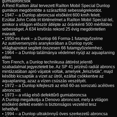
gumiabroncsok
A Reid Railton által tervezett Railton Mobil Special Dunlop
gumikon megdöntötte a szárazföldi sebességrekordot.
• 1947 – a Dunlop abroncsai elsõként 600 km/h felett.
Ezúttal John Cobb írt történelmet a Railton Mobil Special-lel,
amikor a világon elõször átlépte az óránkénti 500 mérföldes
sebességet. A 634 km/órás rekord 25 évig megdöntetlen
maradt.
• 1950-es évek – a Dunlop 66 Forma-1 futamgyõzelme
Az autóversenyzés aranykorában a Dunlop nyolc
világbajnokot segített összesen 66 futamgyõzelemhez.
• 1964 – a Dunlop találmánya védelmet nyújt az aquaplaning
ellen
Tom French, a Dunlop technikusa áttörést jelentõ
szabadalmat jegyeztetett be. Az SP 41 jelzésû radiál abroncs
mintázatában apró vájatok voltak, amelyek „felszívták”, majd
késõbb kicsapták a vizet az útról, ezáltal csökkentve az
aquaplaning, azaz a vízen csúszás veszélyét.
• 1972 – a Dunlop kifejleszti az elsõ 60-as sorozatú acélöves
abroncsot
• 1973 – a világ elsõ defekttûrõ gumiabroncsa
A Dunlop megalkotja a Denovo abroncsot, mely a világon
elsõként defekt esetén is biztonságos vezetést tesz
lehetõvé.
• 1994 – a Dunlop ultrakönnyû öves szerkezetû abroncsa