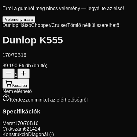
Erről a gumiról még nincs vélemény — legyél te az első!
Vélemény írása
Dunlop
Hátsó
Chopper/Cruiser
Tömlő nélkül szerelhető
Dunlop K555
170/70B16
89 190 Ft
/ db (bruttó)
1
Kosárba
Nem elérhető
Kérdezzen minket az elérhetőségről
Specifikációk
Méret
170/70B16
Cikkszám
621424
Konstrukció
Diagonál (-)