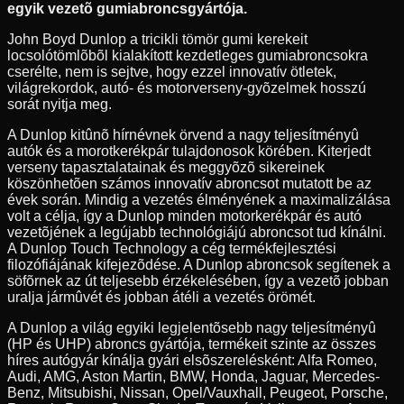
egyik vezetõ gumiabroncsgyártója.
John Boyd Dunlop a tricikli tömör gumi kerekeit
locsolótömlõbõl kialakított kezdetleges gumiabroncsokra
cserélte, nem is sejtve, hogy ezzel innovatív ötletek,
világrekordok, autó- és motorverseny-gyõzelmek hosszú
sorát nyitja meg.
A Dunlop kitûnõ hírnévnek örvend a nagy teljesítményû
autók és a morotkerékpár tulajdonosok körében. Kiterjedt
verseny tapasztalatainak és meggyõzõ sikereinek
köszönhetõen számos innovatív abroncsot mutatott be az
évek során. Mindig a vezetés élményének a maximalizálása
volt a célja, így a Dunlop minden motorkerékpár és autó
vezetõjének a legújabb technológiájú abroncsot tud kínálni.
A Dunlop Touch Technology a cég termékfejlesztési
filozófiájának kifejezõdése. A Dunlop abroncsok segítenek a
söfõrnek az út teljesebb érzékelésében, így a vezetõ jobban
uralja jármûvét és jobban átéli a vezetés örömét.
A Dunlop a világ egyiki legjelentõsebb nagy teljesítményû
(HP és UHP) abroncs gyártója, termékeit szinte az összes
híres autógyár kínálja gyári elsõszerelésként: Alfa Romeo,
Audi, AMG, Aston Martin, BMW, Honda, Jaguar, Mercedes-
Benz, Mitsubishi, Nissan, Opel/Vauxhall, Peugeot, Porsche,