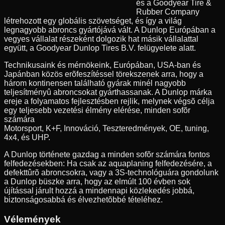
és a Goodyear Tire &
Rubber Company
létrehozott egy globális szövetséget, és így a világ
legnagyobb abroncs gyártójává vált. A Dunlop Európában a
vegyes vállalat részeként dolgozik hat másik vállalattal
együtt, a Goodyear Dunlop Tires B.V. felügyelete alatt.
Technikusaink és mérnökeink, Európában, USA-ban és
Japánban közös erõfeszítéssel törekszenek arra, hogy a
három kontinensen található gyárak minél nagyobb
teljesítményû abroncsokat gyárthassanak. A Dunlop márka
ereje a folyamatos fejlesztésben rejlik, melynek végsõ célja
egy teljesebb vezetési élmény elérése, minden sofõr
számára
Motorsport, K+F, Innováció, Teszteredmények, OE, tuning,
4x4, és UHP.
A Dunlop története gazdag a minden sofõr számára fontos
felfedezésekben: Ha csak az aquaplaning felfedezésére, a
defekttûrõ abroncsokra, vagy a 3S-technológuára gondolunk
a Dunlop büszke arra, hogy az elmúlt 100 évben sok
újítással járult hozzá a mindennapi közlekedés jobbá,
biztonságosabbá és élvezhetõbbé tételéhez.
Vélemények