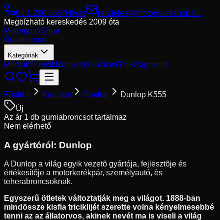
06 1 280 6567
Hívás
rendeles@motorgumishop.hu
Megbízható kereskedés
2009 óta
Motorgumi
Shop
Gumikereső
Kategóriák
Márkák
Tömlők
Magazin
Szállítás
GYIK
Kapcsolat
Főoldal
Keresés
Dunlop
Dunlop K555
Új
Az ár 1 db gumiabroncsot tartalmaz
Nem elérhető
A gyártóról:
Dunlop
A Dunlop a világ egyik vezetõ gyártója, fejlesztõje és
értékesítõje a motorkerékpár, személyautó, és
teherabroncsoknak.
Egyszerű ötletek változtatják meg a világot. 1888-ban
mindössze kisfia triciklijét szerette volna kényelmesebbé
tenni az az állatorvos, akinek nevét ma is viseli a világ