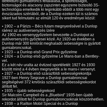
defekttûrõ gumiabroncs feltalálása, a sportosságot,
biztonságot és alacsony zajszintet egyszerre biztosító 3S-
technológia emelkedik ki leginkább ebbõl a több mint egy
évszázados szériából, de a Dunlop ezeken túl is számos
sikert tud felmutatni az elmúlt 120 év eredményei közül:
• 1902 – a Párizs – Bécs futam megnyerésével a Dunlop
ráérez az autóversenyzés ízére
Az 1902-es versenygyõzelem bevezette a Dunlopot az
autóversenyzés gyõztesei közé. Az 1920-as években a
Dunlop már 300 km/órát meghaladó sebességre is gyártott
gumiabroncsokat.
• 1923 – a Dunlop elsõ Grand Prix gyõzelme
• 1924 – a Dunlop elsõ gyõzelme Le Mans-ban a Bentley-
vel.
Ez a két név uralta az évtized sportéletét: 1927 és 1930
között mind a 4 évben megnyerték a le mans-i versenyt.
• 1927 – a Dunlop elsõ szárazföldi sebességrekordja
1927-ben Henry Segrave a Dunlop gumiabroncsai
segítségével 372 km/órás szárazföldi sebességrekordot
állított fel.
• 1935 – újabb sebességrekord
Sir Malcolm Campbell és a „Bluebird” 1935-ben újabb
rekordot állított fel Dunlop gumiabroncsoknak köszönhetõen.
• 1938 – a Railton Mobil Special és a Dunlop