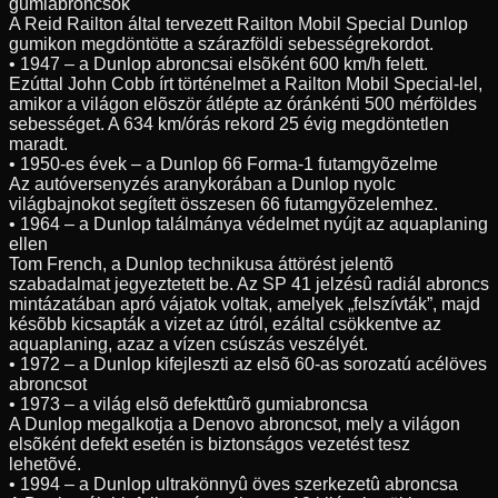
gumiabroncsok
A Reid Railton által tervezett Railton Mobil Special Dunlop
gumikon megdöntötte a szárazföldi sebességrekordot.
• 1947 – a Dunlop abroncsai elsõként 600 km/h felett.
Ezúttal John Cobb írt történelmet a Railton Mobil Special-lel,
amikor a világon elõször átlépte az óránkénti 500 mérföldes
sebességet. A 634 km/órás rekord 25 évig megdöntetlen
maradt.
• 1950-es évek – a Dunlop 66 Forma-1 futamgyõzelme
Az autóversenyzés aranykorában a Dunlop nyolc
világbajnokot segített összesen 66 futamgyõzelemhez.
• 1964 – a Dunlop találmánya védelmet nyújt az aquaplaning
ellen
Tom French, a Dunlop technikusa áttörést jelentõ
szabadalmat jegyeztetett be. Az SP 41 jelzésû radiál abroncs
mintázatában apró vájatok voltak, amelyek „felszívták”, majd
késõbb kicsapták a vizet az útról, ezáltal csökkentve az
aquaplaning, azaz a vízen csúszás veszélyét.
• 1972 – a Dunlop kifejleszti az elsõ 60-as sorozatú acélöves
abroncsot
• 1973 – a világ elsõ defekttûrõ gumiabroncsa
A Dunlop megalkotja a Denovo abroncsot, mely a világon
elsõként defekt esetén is biztonságos vezetést tesz
lehetõvé.
• 1994 – a Dunlop ultrakönnyû öves szerkezetû abroncsa