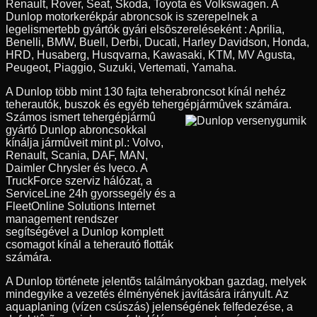
Renault, Rover, Seat, Skoda, Toyota és Volkswagen. A
Dunlop motorkerékpár abroncsok is szerepelnek a
legelismertebb gyártók gyári elsõszereléseként : Aprilia,
Benelli, BMW, Buell, Derbi, Ducati, Harley Davidson, Honda,
HRD, Husaberg, Husqvarna, Kawasaki, KTM, MV Agusta,
Peugeot, Piaggio, Suzuki, Vertemati, Yamaha.
A Dunlop több mint 130 fajta teherabroncsot kínál nehéz
teherautók, buszok és egyéb tehergépjármûvek számára.
Számos ismert tehergépjármû
gyártó Dunlop abroncsokkal
kínálja jármûveit mint pl.: Volvo,
Renault, Scania, DAF, MAN,
Daimler Chrysler és Iveco. A
TruckForce szerviz hálózat, a
ServiceLine 24h gyorssegély és a
FleetOnline Solutions Internet
management rendszer
segítségével a Dunlop komplett
csomagot kínál a teherautó flották
számára.
A Dunlop története jelentõs találmányokban gazdag, melyek
mindegyike a vezetés élményének javítására irányult. Az
aquaplaning (vízen csúszás) jelenségének felfedezése, a