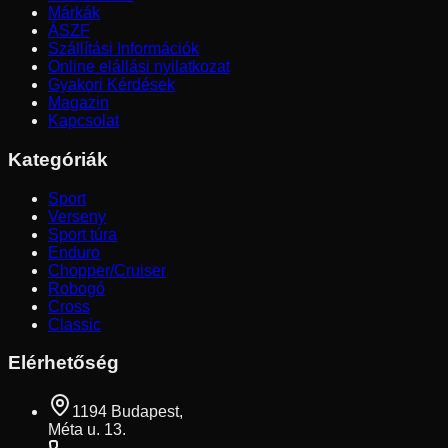
Márkák
ÁSZF
Szállítási Információk
Online elállási nyilatkozat
Gyakori Kérdések
Magazin
Kapcsolat
Kategóriák
Sport
Verseny
Sport túra
Enduro
Chopper/Cruiser
Robogó
Cross
Classic
Elérhetőség
1194 Budapest,
Méta u. 13.