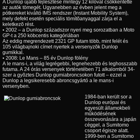
A Dunlop újabb fejlesztése mintegy 12 kilóval csökkentette
az autók tömegét. Ugyanebben az évben jelent meg a
pótkereket kiváltó IMS rendszer (Instant Mobility System),
mely defekt esetén speciális tömítõanyaggal zárja el a
keletkezõ rést.
• 2002 – a Dunlop századszor nyeri meg sorozatban a Moto
GP-t a 250 köbcentis kategóriában
Az eddig megrendezett 2321 GP futam több, mint felét és
105 világbajnoki címet nyertek a versenyzõk Dunlop
gumikkal.
• 2008: Le Mans – 85 év Dunlop fölény
A le mans-i, a világ legrégebbi, legnehezebb és leghosszabb
futama. A 24 órás versenyek történetében 71 alkalomból 34-
szer a gyõztes Dunlop gumiabroncsokon futott – ezzel a
Dunlop a legsikeresebb abroncsgyártó a le mans-i
versenyben.
1984-ban került sor a
Dunlop európai és
egyesült államokbeli
mûködésének
összevonására a japán
céggel, a Sumitomo
csoport égisze alatt.
1999-ben a Sumitomo