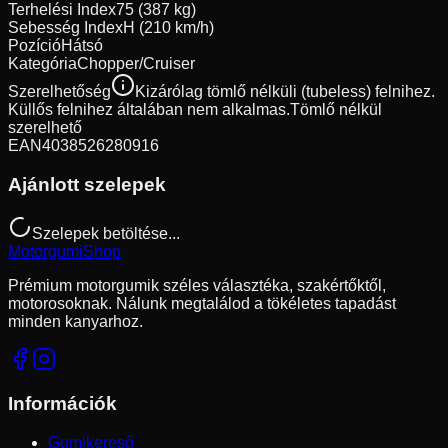
Terhelési Index
75 (387 kg)
Sebesség Index
H (210 km/h)
Pozíció
Hátsó
Kategória
Chopper/Cruiser
Szerelhetőség
Kizárólag tömlő nélküli (tubeless) felnihez.
Küllős felnihez általában nem alkalmas.
Tömlő nélkül
szerelhető
EAN
4038526280916
Ajánlott szelepek
Szelepek betöltése...
Motorgumi
Shop
Prémium motorgumik széles választéka, szakértőktől,
motorosoknak. Nálunk megtalálod a tökéletes tapadást
minden kanyarhoz.
Információk
Gumikereső