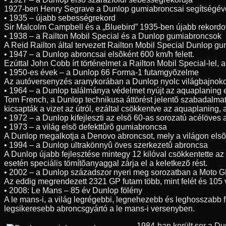
1927-ben Henry Segrave a Dunlop gumiabroncsai segítségével 3
• 1935 – újabb sebességrekord
Sir Malcolm Campbell és a „Bluebird” 1935-ben újabb rekordo
• 1938 – a Railton Mobil Special és a Dunlop gumiabroncsok
A Reid Railton által tervezett Railton Mobil Special Dunlop g
• 1947 – a Dunlop abroncsai elsõként 600 km/h felett.
Ezúttal John Cobb írt történelmet a Railton Mobil Special-lel
• 1950-es évek – a Dunlop 66 Forma-1 futamgyõzelme
Az autóversenyzés aranykorában a Dunlop nyolc világbajnoko
• 1964 – a Dunlop találmánya védelmet nyújt az aquaplaning 
Tom French, a Dunlop technikusa áttörést jelentõ szabadalmat 
kicsapták a vizet az útról, ezáltal csökkentve az aquaplaning,
• 1972 – a Dunlop kifejleszti az elsõ 60-as sorozatú acélöves
• 1973 – a világ elsõ defekttûrõ gumiabroncsa
A Dunlop megalkotja a Denovo abroncsot, mely a világon elsõk
• 1994 – a Dunlop ultrakönnyû öves szerkezetû abroncsa
A Dunlop újabb fejlesztése mintegy 12 kilóval csökkentette az
esetén speciális tömítõanyaggal zárja el a keletkezõ rést.
• 2002 – a Dunlop századszor nyeri meg sorozatban a Moto G
Az eddig megrendezett 2321 GP futam több, mint felét és 105 
• 2008: Le Mans – 85 év Dunlop fölény
A le mans-i, a világ legrégebbi, legnehezebb és leghosszabb 
legsikeresebb abroncsgyártó a le mans-i versenyben.
1984-ban került sor a D