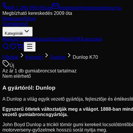
06 1 280 6567
Hívás
rendeles@motorgumishop.hu
Megbízható kereskedés
2009 óta
Motorgumi
Shop
Gumikereső
Kategóriák
Márkák
Tömlők
Magazin
Szállítás
GYIK
Kapcsolat
Főoldal
Keresés
Dunlop
Dunlop K70
Új
Az ár 1 db gumiabroncsot tartalmaz
Nem elérhető
A gyártóról:
Dunlop
A Dunlop a világ egyik vezetõ gyártója, fejlesztõje és értékes
Egyszerű ötletek változtatják meg a világot. 1888-ban mindö
vezetõ gumiabroncsgyártója.
John Boyd Dunlop a tricikli tömör gumi kerekeit locsolótömlõbõl
motorverseny-gyõzelmek hosszú sorát nyitja meg.