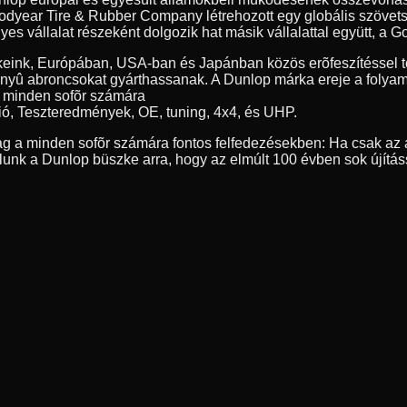
year Tire & Rubber Company létrehozott egy globális szövetség
 vállalat részeként dolgozik hat másik vállalattal együtt, a Go
eink, Európában, USA-ban és Japánban közös erõfeszítéssel tö
nyû abroncsokat gyárthassanak. A Dunlop márka ereje a folyamat
, minden sofõr számára
ió, Teszteredmények, OE, tuning, 4x4, és UHP.
g a minden sofõr számára fontos felfedezésekben: Ha csak az a
nk a Dunlop büszke arra, hogy az elmúlt 100 évben sok újítás