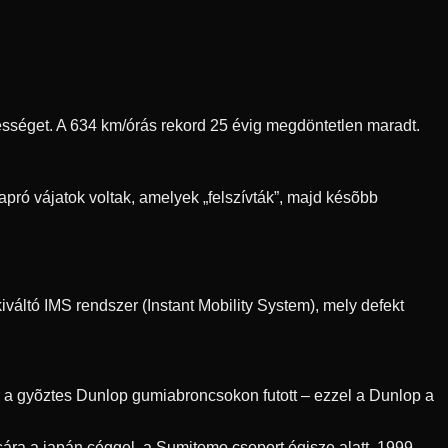
ebességet. A 634 km/órás rekord 25 évig megdöntetlen maradt.
pró vájatok voltak, amelyek „felszívták”, majd késõbb
váltó IMS rendszer (Instant Mobility System), mely defekt
r a gyõztes Dunlop gumiabroncsokon futott – ezzel a Dunlop a
ra a japán céggel, a Sumitomo csoport égisze alatt. 1999-