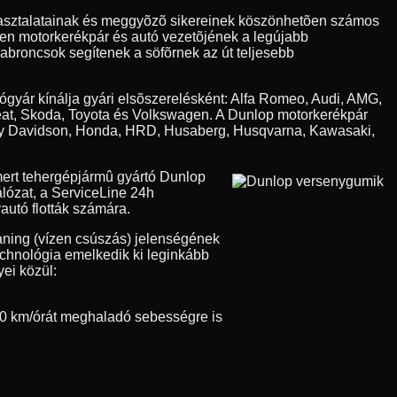
apasztalatainak és meggyõzõ sikereinek köszönhetõen számos
den motorkerékpár és autó vezetõjének a legújabb
 abroncsok segítenek a söfõrnek az út teljesebb
tógyár kínálja gyári elsõszerelésként: Alfa Romeo, Audi, AMG,
eat, Skoda, Toyota és Volkswagen. A Dunlop motorkerékpár
Harley Davidson, Honda, HRD, Husaberg, Husqvarna, Kawasaki,
ert tehergépjármû gyártó Dunlop
álózat, a ServiceLine 24h
autó flották számára.
aning (vízen csúszás) jelenségének
technológia emelkedik ki leginkább
ei közül:
0 km/órát meghaladó sebességre is