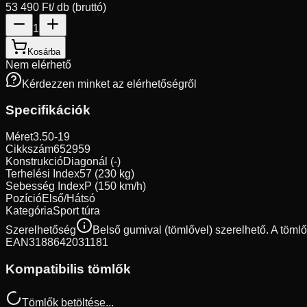
53 490 Ft
/ db (bruttó)
1
Kosárba
Nem elérhető
Kérdezzen minket az elérhetőségről
Specifikációk
Méret
3.50-19
Cikkszám
652959
Konstrukció
Diagonál (-)
Terhelési Index
57 (230 kg)
Sebesség Index
P (150 km/h)
Pozíció
Első/Hátsó
Kategória
Sport túra
Szerelhetőség
Belső gumival (tömlővel) szerelhető. A töml
EAN
3188642031181
Kompatibilis tömlők
Tömlők betöltése...