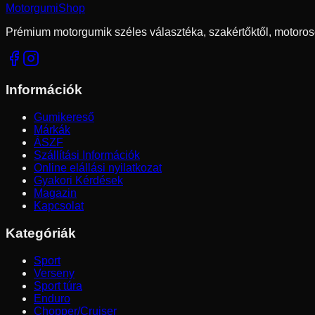
Motorgumi
Shop
Prémium motorgumik széles választéka, szakértőktől, motoros
Információk
Gumikereső
Márkák
ÁSZF
Szállítási Információk
Online elállási nyilatkozat
Gyakori Kérdések
Magazin
Kapcsolat
Kategóriák
Sport
Verseny
Sport túra
Enduro
Chopper/Cruiser