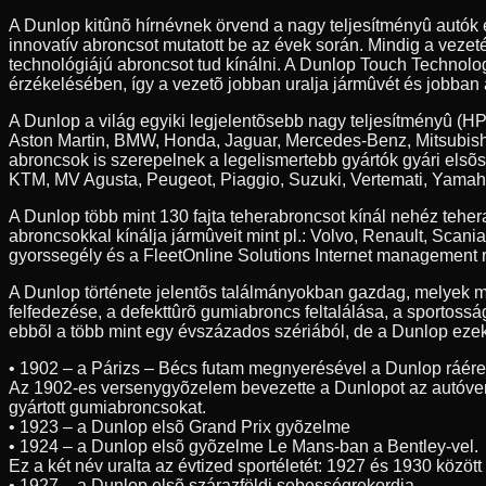
A Dunlop kitûnõ hírnévnek örvend a nagy teljesítményû autók
innovatív abroncsot mutatott be az évek során. Mindig a veze
technológiájú abroncsot tud kínálni. A Dunlop Touch Technolog
érzékelésében, így a vezetõ jobban uralja jármûvét és jobban 
A Dunlop a világ egyiki legjelentõsebb nagy teljesítményû (HP
Aston Martin, BMW, Honda, Jaguar, Mercedes-Benz, Mitsubishi
abroncsok is szerepelnek a legelismertebb gyártók gyári elsõ
KTM, MV Agusta, Peugeot, Piaggio, Suzuki, Vertemati, Yamah
A Dunlop több mint 130 fajta teherabroncsot kínál nehéz teh
abroncsokkal kínálja jármûveit mint pl.: Volvo, Renault, Scan
gyorssegély és a FleetOnline Solutions Internet management r
A Dunlop története jelentõs találmányokban gazdag, melyek m
felfedezése, a defekttûrõ gumiabroncs feltalálása, a sportossá
ebbõl a több mint egy évszázados szériából, de a Dunlop ezeke
• 1902 – a Párizs – Bécs futam megnyerésével a Dunlop ráér
Az 1902-es versenygyõzelem bevezette a Dunlopot az autóve
gyártott gumiabroncsokat.
• 1923 – a Dunlop elsõ Grand Prix gyõzelme
• 1924 – a Dunlop elsõ gyõzelme Le Mans-ban a Bentley-vel.
Ez a két név uralta az évtized sportéletét: 1927 és 1930 közöt
• 1927 – a Dunlop elsõ szárazföldi sebességrekordja