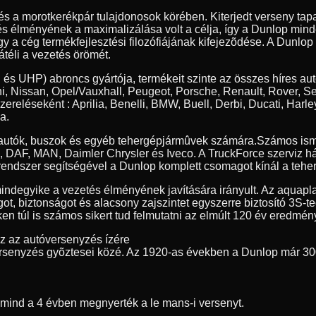
 és a morotkerékpár tulajdonosok körében. Kiterjedt verseny t
tés élményének a maximalizálása volt a célja, így a Dunlop min
y a cég termékfejlesztési filozófiájának kifejezõdése. A Dunlop
átéli a vezetés örömét.
 és UHP) abroncs gyártója, termékeit szinte az összes híres au
, Nissan, Opel/Vauxhall, Peugeot, Porsche, Renault, Rover, S
szereléseként : Aprilia, Benelli, BMW, Buell, Derbi, Ducati, 
a.
erautók, buszok és egyéb tehergépjármûvek számára.
Számos ism
ia, DAF, MAN, Daimler Chrysler és Iveco. A TruckForce szerviz h
endszer segítségével a Dunlop komplett csomagot kínál a teher
indegyike a vezetés élményének javítására irányult. Az aquapl
got, biztonságot és alacsony zajszintet egyszerre biztosító 3S-
n túl is számos sikert tud felmutatni az elmúlt 120 év eredmény
ez az autóversenyzés ízére
rsenyzés gyõztesei közé. Az 1920-as években a Dunlop már 30
t mind a 4 évben megnyerték a le mans-i versenyt.