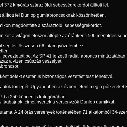
72 km/órás szárazföldi sebességrekordot állított fel.
t állított fel Dunlop gumiabroncsoknak köszönhetõen.
umikon megdöntötte a szárazföldi sebességrekordot.
, amikor a világon elõször átlépte az óránkénti 500 mérföldes s
t segített összesen 66 futamgyõzelemhez.
ellen
jegyeztetett be. Az SP 41 jelzésû radiál abroncs mintázatában a
 azaz a vízen csúszás veszélyét.
 abroncsot
ént defekt esetén is biztonságos vezetést tesz lehetõvé.
 autók tömegét. Ugyanebben az évben jelent meg a pótkereket ki
P-t a 250 köbcentis kategóriában
világbajnoki címet nyertek a versenyzõk Dunlop gumikkal.
futama. A 24 órás versenyek történetében 71 alkalomból 34-sze
unlop európai és egyesült államokbeli mûködésének összevonásá