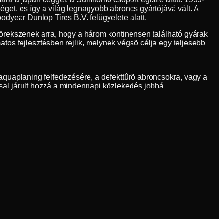
et, és így a világ legnagyobb abroncs gyártójává vált. A
odyear Dunlop Tires B.V. felügyelete alatt.
rekszenek arra, hogy a három kontinensen található gyárak
os fejlesztésben rejlik, melynek végsõ célja egy teljesebb
quaplaning felfedezésére, a defekttûrõ abroncsokra, vagy a
sal járult hozzá a mindennapi közlekedés jobbá,