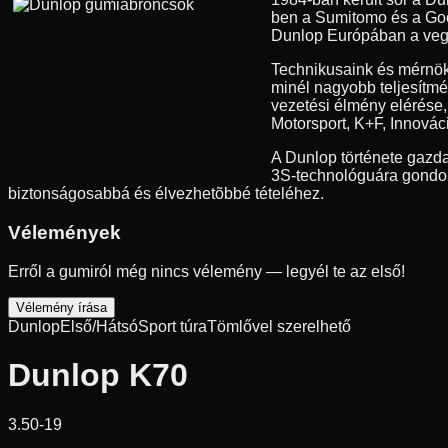
ben a Sumitomo és a Good
Dunlop Európában a vegyes
Technikusaink és mérnök
minél nagyobb teljesítmé
vezetési élmény elérése
Motorsport, K+F, Innovác
A Dunlop története gazda
3S-technológuára gondolu
biztonságosabbá és élvezhetõbbé tételéhez.
Vélemények
Erről a gumiról még nincs vélemény — legyél te az első!
Vélemény írása
Dunlop
Első/Hátsó
Sport túra
Tömlővel szerelhető
Dunlop K70
3.50-19