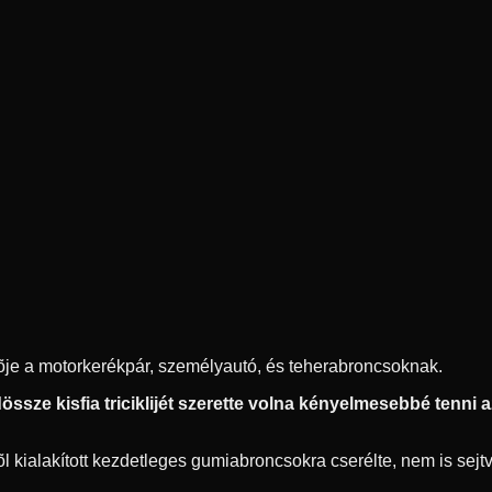
ítõje a motorkerékpár, személyautó, és teherabroncsoknak.
ssze kisfia triciklijét szerette volna kényelmesebbé tenni az 
 kialakított kezdetleges gumiabroncsokra cserélte, nem is sejtve