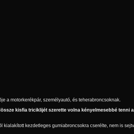
ítõje a motorkerékpár, személyautó, és teherabroncsoknak.
ssze kisfia triciklijét szerette volna kényelmesebbé tenni az 
 kialakított kezdetleges gumiabroncsokra cserélte, nem is sejtve