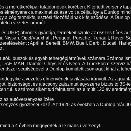
 és a morotkerékpár tulajdonosok körében. Kiterjedt verseny t
tés élményének a maximalizálása volt a célja, így a Dunlop min
y a cég termékfejlesztési filozófiájának kifejezõdése. A Dunlop
átéli a vezetés örömét.
 és UHP) abroncs gyártója, termékeit szinte az összes híres au
, Nissan, Opel/Vauxhall, Peugeot, Porsche, Renault, Rover, S
szereléseként : Aprilia, Benelli, BMW, Buell, Derbi, Ducati, 
a.
erautók, buszok és egyéb tehergépjármûvek számára.
Számos ism
ia, DAF, MAN, Daimler Chrysler és Iveco. A TruckForce szerviz h
endszer segítségével a Dunlop komplett csomagot kínál a teher
indegyike a vezetés élményének javítására irányult. Az aquapl
got, biztonságot és alacsony zajszintet egyszerre biztosító 3S-
n túl is számos sikert tud felmutatni az elmúlt 120 év eredmény
ez az autóversenyzés ízére
rsenyzés gyõztesei közé. Az 1920-as években a Dunlop már 30
t mind a 4 évben megnyerték a le mans-i versenyt.