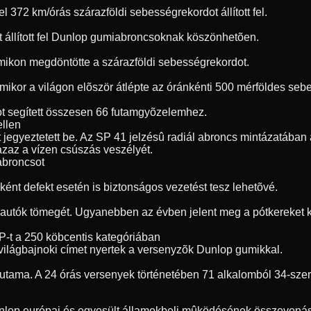
72 km/órás szárazföldi sebességrekordot állított fel.
t állított fel Dunlop gumiabroncsoknak köszönhetõen.
umikon megdöntötte a szárazföldi sebességrekordot.
, amikor a világon elõször átlépte az óránkénti 500 mérföldes s
t segített összesen 66 futamgyõzelemhez.
ellen
jegyeztetett be. Az SP 41 jelzésû radiál abroncs mintázatában a
 azaz a vízen csúszás veszélyét.
 abroncsot
ént defekt esetén is biztonságos vezetést tesz lehetõvé.
 autók tömegét. Ugyanebben az évben jelent meg a pótkereket ki
P-t a 250 köbcentis kategóriában
világbajnoki címet nyertek a versenyzõk Dunlop gumikkal.
futama. A 24 órás versenyek történetében 71 alkalomból 34-sze
unlop európai és egyesült államokbeli mûködésének összevonásá