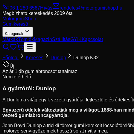
06 1 280 6567
Hívás
rendeles@motorgumishop.hu
Megbízható kereskedés
2009 óta
Motorgumi
Shop
Gumikereső
Kategóriák
Márkák
Tömlők
Magazin
Szállítás
GYIK
Kapcsolat
Főoldal
Keresés
Dunlop
Dunlop K82
Új
Az ár 1 db gumiabroncsot tartalmaz
Nem elérhető
A gyártóról:
Dunlop
A Dunlop a világ egyik vezetõ gyártója, fejlesztõje és értékes
Egyszerű ötletek változtatják meg a világot. 1888-ban mindö
vezetõ gumiabroncsgyártója.
John Boyd Dunlop a tricikli tömör gumi kerekeit locsolótömlõbõl
motorverseny-gyõzelmek hosszú sorát nyitja meg.