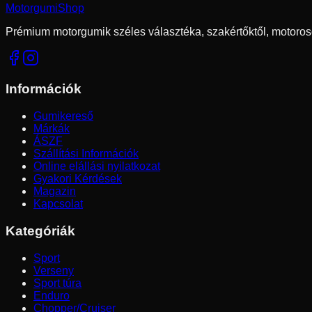
Motorgumi
Shop
Prémium motorgumik széles választéka, szakértőktől, motoros
Információk
Gumikereső
Márkák
ÁSZF
Szállítási Információk
Online elállási nyilatkozat
Gyakori Kérdések
Magazin
Kapcsolat
Kategóriák
Sport
Verseny
Sport túra
Enduro
Chopper/Cruiser