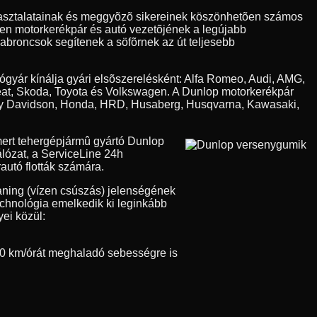
apasztalatainak és meggyõzõ sikereinek köszönhetõen számos
den motorkerékpár és autó vezetõjének a legújabb
 abroncsok segítenek a söfõrnek az út teljesebb
tógyár kínálja gyári elsõszerelésként: Alfa Romeo, Audi, AMG,
eat, Skoda, Toyota és Volkswagen. A Dunlop motorkerékpár
Harley Davidson, Honda, HRD, Husaberg, Husqvarna, Kawasaki,
ert tehergépjármû gyártó Dunlop
álózat, a ServiceLine 24h
autó flották számára.
aning (vízen csúszás) jelenségének
technológia emelkedik ki leginkább
ei közül:
0 km/órát meghaladó sebességre is