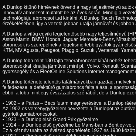
A Dunlop kitûnõ hírnévnek örvend a nagy teljesítményû autók
innovatív abroncsot mutatott be az évek során. Mindig a veze
technológiájú abroncsot tud kínálni. A Dunlop Touch Technolog
érzékelésében, így a vezetõ jobban uralja jármûvét és jobban 
A Dunlop a világ egyiki legjelentõsebb nagy teljesítményû (HP
Aston Martin, BMW, Honda, Jaguar, Mercedes-Benz, Mitsubishi
abroncsok is szerepelnek a legelismertebb gyártók gyári elsõ
KTM, MV Agusta, Peugeot, Piaggio, Suzuki, Vertemati, Yamah
A Dunlop több mint 130 fajta teherabroncsot kínál nehéz teh
abroncsokkal kínálja jármûveit mint pl.: Volvo, Renault, Scan
gyorssegély és a FleetOnline Solutions Internet management r
A Dunlop története jelentõs találmányokban gazdag, melyek m
felfedezése, a defekttûrõ gumiabroncs feltalálása, a sportossá
ebbõl a több mint egy évszázados szériából, de a Dunlop ezeke
• 1902 – a Párizs – Bécs futam megnyerésével a Dunlop ráér
Az 1902-es versenygyõzelem bevezette a Dunlopot az autóve
gyártott gumiabroncsokat.
• 1923 – a Dunlop elsõ Grand Prix gyõzelme
• 1924 – a Dunlop elsõ gyõzelme Le Mans-ban a Bentley-vel.
Ez a két név uralta az évtized sportéletét: 1927 és 1930 közöt
• 1927 – a Dunlop elsõ szárazföldi sebességrekordja