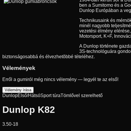
ben a Sumitomo és a Good
Dunlop Európában a vegyes
Technikusaink és mérnök
minél nagyobb teljesítmé
vezetési élmény elérése
Motorsport, K+F, Innovác
A Dunlop története gazda
3S-technológuára gondolu
biztonságosabbá és élvezhetõbbé tételéhez.
Vélemények
Erről a gumiról még nincs vélemény — legyél te az első!
Vélemény írása
Dunlop
Első/Hátsó
Sport túra
Tömlővel szerelhető
Dunlop K82
3.50-18