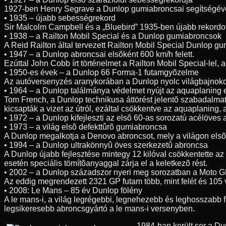
1927-ben Henry Segrave a Dunlop gumiabroncsai segítségével 3
• 1935 – újabb sebességrekord
Sir Malcolm Campbell és a „Bluebird” 1935-ben újabb rekordo
• 1938 – a Railton Mobil Special és a Dunlop gumiabroncsok
A Reid Railton által tervezett Railton Mobil Special Dunlop g
• 1947 – a Dunlop abroncsai elsõként 600 km/h felett.
Ezúttal John Cobb írt történelmet a Railton Mobil Special-lel
• 1950-es évek – a Dunlop 66 Forma-1 futamgyõzelme
Az autóversenyzés aranykorában a Dunlop nyolc világbajnoko
• 1964 – a Dunlop találmánya védelmet nyújt az aquaplaning 
Tom French, a Dunlop technikusa áttörést jelentõ szabadalmat 
kicsapták a vizet az útról, ezáltal csökkentve az aquaplaning,
• 1972 – a Dunlop kifejleszti az elsõ 60-as sorozatú acélöves
• 1973 – a világ elsõ defekttûrõ gumiabroncsa
A Dunlop megalkotja a Denovo abroncsot, mely a világon elsõk
• 1994 – a Dunlop ultrakönnyû öves szerkezetû abroncsa
A Dunlop újabb fejlesztése mintegy 12 kilóval csökkentette az
esetén speciális tömítõanyaggal zárja el a keletkezõ rést.
• 2002 – a Dunlop századszor nyeri meg sorozatban a Moto G
Az eddig megrendezett 2321 GP futam több, mint felét és 105 
• 2008: Le Mans – 85 év Dunlop fölény
A le mans-i, a világ legrégebbi, legnehezebb és leghosszabb 
legsikeresebb abroncsgyártó a le mans-i versenyben.
1984-ban került sor a D