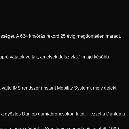
ebességet. A 634 km/órás rekord 25 évig megdöntetlen maradt.
pró vájatok voltak, amelyek „felszívták”, majd késõbb
váltó IMS rendszer (Instant Mobility System), mely defekt
r a gyõztes Dunlop gumiabroncsokon futott – ezzel a Dunlop a
ra a japán céggel, a Sumitomo csoport égisze alatt. 1999-