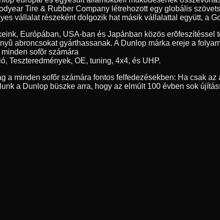
year Tire & Rubber Company létrehozott egy globális szövetség
 vállalat részeként dolgozik hat másik vállalattal együtt, a Go
eink, Európában, USA-ban és Japánban közös erõfeszítéssel tö
nyû abroncsokat gyárthassanak. A Dunlop márka ereje a folyamat
, minden sofõr számára
ió, Teszteredmények, OE, tuning, 4x4, és UHP.
g a minden sofõr számára fontos felfedezésekben: Ha csak az a
nk a Dunlop büszke arra, hogy az elmúlt 100 évben sok újítás