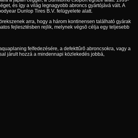
et, és így a világ legnagyobb abroncs gyártójává vált. A
odyear Dunlop Tires B.V. felügyelete alatt.
rekszenek arra, hogy a három kontinensen található gyárak
os fejlesztésben rejlik, melynek végsõ célja egy teljesebb
quaplaning felfedezésére, a defekttûrõ abroncsokra, vagy a
sal járult hozzá a mindennapi közlekedés jobbá,