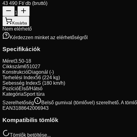
43 490 Ft
/ db (bruttó)
1
Kosárba
Nem elérhető
Kérdezzen minket az elérhetőségről
Specifikációk
Méret
3.50-18
Cikkszám
651027
Konstrukció
Diagonál (-)
Terhelési Index
56 (224 kg)
Sebesség Index
S (180 km/h)
Pozíció
Első/Hátsó
Kategória
Sport túra
Szerelhetőség
Belső gumival (tömlővel) szerelhető. A töml
EAN
3188642006943
Kompatibilis tömlők
Tömlők betöltése...