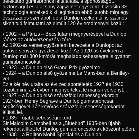
defekttûrõ gumiabroncs feltalálása, a sportosságot,
biztonságot és alacsony zajszintet egyszerre biztosító 3S-
technológia emelkedik ki leginkább ebbõl a több mint egy
évszázados szériából, de a Dunlop ezeken túl is számos
sikert tud felmutatni az elmúlt 120 év eredményei közül:
• 1902 – a Párizs – Bécs futam megnyerésével a Dunlop
ráérez az autóversenyzés ízére
Az 1902-es versenygyõzelem bevezette a Dunlopot az
autóversenyzés gyõztesei közé. Az 1920-as években a
Dunlop már 300 km/órát meghaladó sebességre is gyártott
gumiabroncsokat.
• 1923 – a Dunlop elsõ Grand Prix gyõzelme
• 1924 – a Dunlop elsõ gyõzelme Le Mans-ban a Bentley-
vel.
Ez a két név uralta az évtized sportéletét: 1927 és 1930
között mind a 4 évben megnyerték a le mans-i versenyt.
• 1927 – a Dunlop elsõ szárazföldi sebességrekordja
1927-ben Henry Segrave a Dunlop gumiabroncsai
segítségével 372 km/órás szárazföldi sebességrekordot
állított fel.
• 1935 – újabb sebességrekord
Sir Malcolm Campbell és a „Bluebird” 1935-ben újabb
rekordot állított fel Dunlop gumiabroncsoknak köszönhetõen.
• 1938 – a Railton Mobil Special és a Dunlop