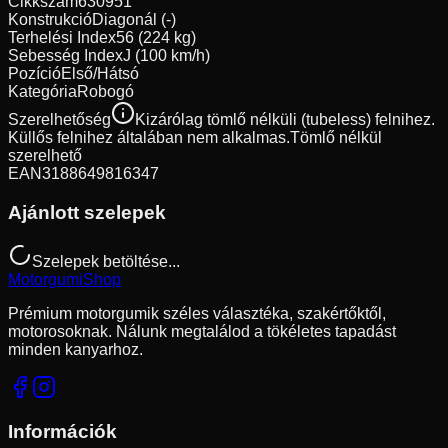
Cikkszám
630951
Konstrukció
Diagonál (-)
Terhelési Index
56 (224 kg)
Sebesség Index
J (100 km/h)
Pozíció
Első/Hátsó
Kategória
Robogó
Szerelhetőség
Kizárólag tömlő nélküli (tubeless) felnihez.
Küllős felnihez általában nem alkalmas.
Tömlő nélkül
szerelhető
EAN
3188649816347
Ajánlott szelepek
Szelepek betöltése...
Motorgumi
Shop
Prémium motorgumik széles választéka, szakértőktől,
motorosoknak. Nálunk megtalálod a tökéletes tapadást
minden kanyarhoz.
Információk