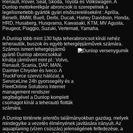
Renault, Rover, Seat, Skoda, Toyota és Volkswagen. A
Dunlop motorkerékpár abroncsok is szerepelnek a
legelismertebb gyártók gyári elsõszereléseként : Aprilia,
Benelli, BMW, Buell, Derbi, Ducati, Harley Davidson, Honda,
HRD, Husaberg, Husqvarna, Kawasaki, KTM, MV Agusta,
Peugeot, Piaggio, Suzuki, Vertemati, Yamaha.
A Dunlop több mint 130 fajta teherabroncsot kínál nehéz
teherautók, buszok és egyéb tehergépjármûvek számára.
Számos ismert tehergépjármû
gyártó Dunlop abroncsokkal
kínálja jármûveit mint pl.: Volvo,
Renault, Scania, DAF, MAN,
Daimler Chrysler és Iveco. A
TruckForce szerviz hálózat, a
ServiceLine 24h gyorssegély és a
FleetOnline Solutions Internet
management rendszer
segítségével a Dunlop komplett
csomagot kínál a teherautó flották
számára.
A Dunlop története jelentõs találmányokban gazdag, melyek
mindegyike a vezetés élményének javítására irányult. Az
aquaplaning (vízen csúszás) jelenségének felfedezése, a