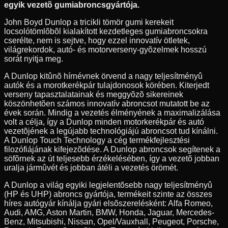
egyik vezetõ gumiabroncsgyártója.
John Boyd Dunlop a tricikli tömör gumi kerekeit
locsolótömlõbõl kialakított kezdetleges gumiabroncsokra
cserélte, nem is sejtve, hogy ezzel innovatív ötletek,
világrekordok, autó- és motorverseny-gyõzelmek hosszú
sorát nyitja meg.
A Dunlop kitûnõ hírnévnek örvend a nagy teljesítményû
autók és a morotkerékpár tulajdonosok körében. Kiterjedt
verseny tapasztalatainak és meggyõzõ sikereinek
köszönhetõen számos innovatív abroncsot mutatott be az
évek során. Mindig a vezetés élményének a maximalizálása
volt a célja, így a Dunlop minden motorkerékpár és autó
vezetõjének a legújabb technológiájú abroncsot tud kínálni.
A Dunlop Touch Technology a cég termékfejlesztési
filozófiájának kifejezõdése. A Dunlop abroncsok segítenek a
söfõrnek az út teljesebb érzékelésében, így a vezetõ jobban
uralja jármûvét és jobban átéli a vezetés örömét.
A Dunlop a világ egyiki legjelentõsebb nagy teljesítményû
(HP és UHP) abroncs gyártója, termékeit szinte az összes
híres autógyár kínálja gyári elsõszerelésként: Alfa Romeo,
Audi, AMG, Aston Martin, BMW, Honda, Jaguar, Mercedes-
Benz, Mitsubishi, Nissan, Opel/Vauxhall, Peugeot, Porsche,