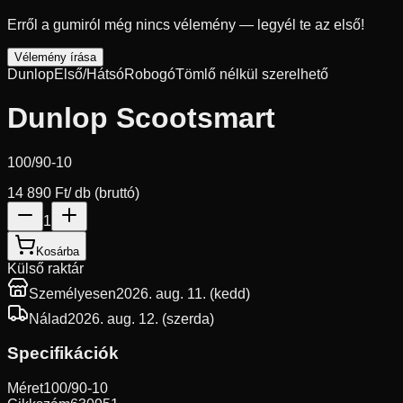
Erről a gumiról még nincs vélemény — legyél te az első!
Vélemény írása
Dunlop
Első/Hátsó
Robogó
Tömlő nélkül szerelhető
Dunlop Scootsmart
100/90-10
14 890 Ft
/ db (bruttó)
1
Kosárba
Külső raktár
Személyesen
2026. aug. 11. (kedd)
Nálad
2026. aug. 12. (szerda)
Specifikációk
Méret
100/90-10