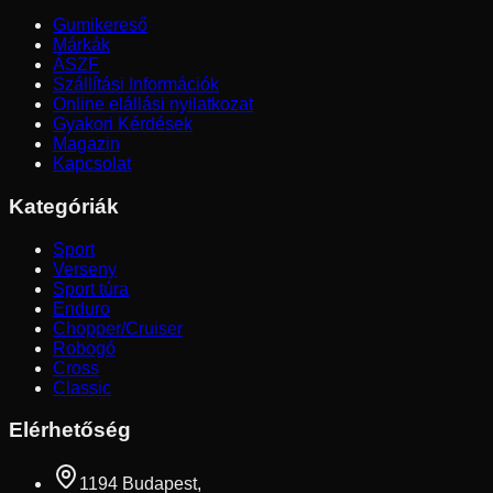
Gumikereső
Márkák
ÁSZF
Szállítási Információk
Online elállási nyilatkozat
Gyakori Kérdések
Magazin
Kapcsolat
Kategóriák
Sport
Verseny
Sport túra
Enduro
Chopper/Cruiser
Robogó
Cross
Classic
Elérhetőség
1194 Budapest,