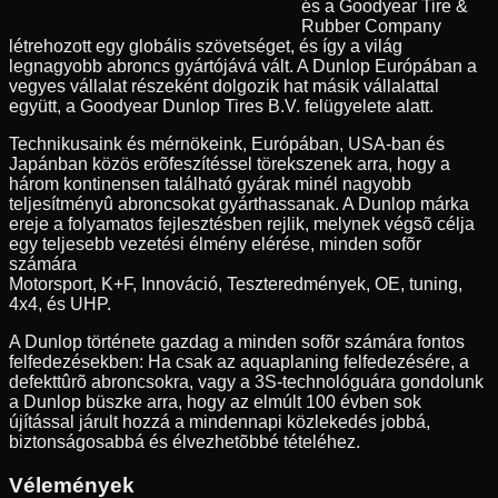
és a Goodyear Tire &
Rubber Company
létrehozott egy globális szövetséget, és így a világ
legnagyobb abroncs gyártójává vált. A Dunlop Európában a
vegyes vállalat részeként dolgozik hat másik vállalattal
együtt, a Goodyear Dunlop Tires B.V. felügyelete alatt.
Technikusaink és mérnökeink, Európában, USA-ban és
Japánban közös erõfeszítéssel törekszenek arra, hogy a
három kontinensen található gyárak minél nagyobb
teljesítményû abroncsokat gyárthassanak. A Dunlop márka
ereje a folyamatos fejlesztésben rejlik, melynek végsõ célja
egy teljesebb vezetési élmény elérése, minden sofõr
számára
Motorsport, K+F, Innováció, Teszteredmények, OE, tuning,
4x4, és UHP.
A Dunlop története gazdag a minden sofõr számára fontos
felfedezésekben: Ha csak az aquaplaning felfedezésére, a
defekttûrõ abroncsokra, vagy a 3S-technológuára gondolunk
a Dunlop büszke arra, hogy az elmúlt 100 évben sok
újítással járult hozzá a mindennapi közlekedés jobbá,
biztonságosabbá és élvezhetõbbé tételéhez.
Vélemények