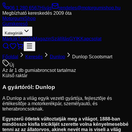
06 1 280 6567
Hívás
rendeles@motorgumishop.hu
Megbízható kereskedés
2009 óta
Motorgumi
Shop
Gumikereső
Kategóriák
Márkák
Tömlők
Magazin
Szállítás
GYIK
Kapcsolat
Főoldal
Keresés
Dunlop
Dunlop Scootsmart
Új
Az ár 1 db gumiabroncsot tartalmaz
Külső raktár
A gyártóról:
Dunlop
A Dunlop a világ egyik vezetõ gyártója, fejlesztõje és
értékesítõje a motorkerékpár, személyautó, és
teherabroncsoknak.
Egyszerű ötletek változtatják meg a világot. 1888-ban
mindössze kisfia triciklijét szerette volna kényelmesebbé
tenni az az állatorvos, akinek nevét ma is viseli a világ