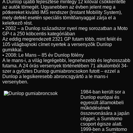
A Dunlop újabb fejlesztése mintegy 12 kilóval csökkentette
az autók tömegét. Ugyanebben az évben jelent meg a
pótkereket kiváltó IMS rendszer (Instant Mobility System),
mely defekt esetén speciális tömítõanyaggal zárja el a
keletkezõ rést.
• 2002 – a Dunlop századszor nyeri meg sorozatban a Moto
GP-t a 250 köbcentis kategóriában
Az eddig megrendezett 2321 GP futam több, mint felét és
105 világbajnoki címet nyertek a versenyzõk Dunlop
gumikkal.
• 2008: Le Mans – 85 év Dunlop fölény
A le mans-i, a világ legrégebbi, legnehezebb és leghosszabb
futama. A 24 órás versenyek történetében 71 alkalomból 34-
szer a gyõztes Dunlop gumiabroncsokon futott – ezzel a
Dunlop a legsikeresebb abroncsgyártó a le mans-i
versenyben.
1984-ban került sor a
Dunlop európai és
egyesült államokbeli
mûködésének
összevonására a japán
céggel, a Sumitomo
csoport égisze alatt.
1999-ben a Sumitomo