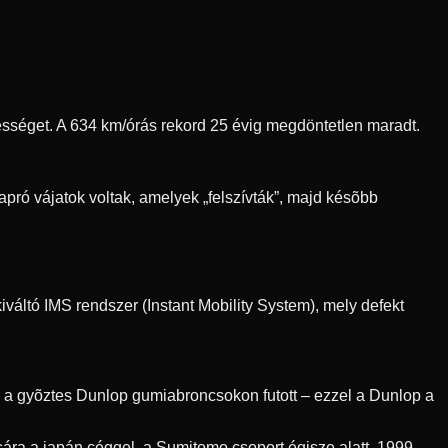
ebességet. A 634 km/órás rekord 25 évig megdöntetlen maradt.
pró vájatok voltak, amelyek „felszívták”, majd késõbb
váltó IMS rendszer (Instant Mobility System), mely defekt
r a gyõztes Dunlop gumiabroncsokon futott – ezzel a Dunlop a
ra a japán céggel, a Sumitomo csoport égisze alatt. 1999-