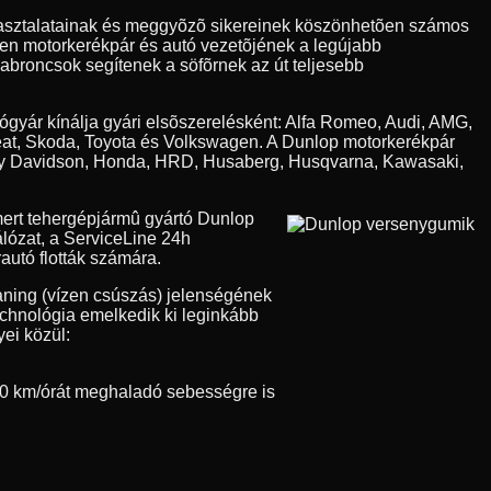
apasztalatainak és meggyõzõ sikereinek köszönhetõen számos
den motorkerékpár és autó vezetõjének a legújabb
 abroncsok segítenek a söfõrnek az út teljesebb
tógyár kínálja gyári elsõszerelésként: Alfa Romeo, Audi, AMG,
eat, Skoda, Toyota és Volkswagen. A Dunlop motorkerékpár
Harley Davidson, Honda, HRD, Husaberg, Husqvarna, Kawasaki,
ert tehergépjármû gyártó Dunlop
álózat, a ServiceLine 24h
autó flották számára.
aning (vízen csúszás) jelenségének
technológia emelkedik ki leginkább
ei közül:
0 km/órát meghaladó sebességre is