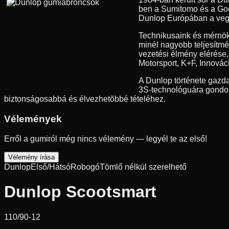
ben a Sumitomo és a Good
Dunlop Európában a vegyes
Technikusaink és mérnök
minél nagyobb teljesítmé
vezetési élmény elérése
Motorsport, K+F, Innovác
A Dunlop története gazda
3S-technológuára gondolu
biztonságosabbá és élvezhetõbbé tételéhez.
Vélemények
Erről a gumiról még nincs vélemény — legyél te az első!
Vélemény írása
Dunlop
Első/Hátsó
Robogó
Tömlő nélkül szerelhető
Dunlop Scootsmart
110/90-12