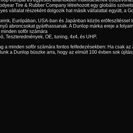
year Tire & Rubber Company létrehozott egy globális szövetség
 vállalat részeként dolgozik hat másik vállalattal együtt, a Go
eink, Európában, USA-ban és Japánban közös erõfeszítéssel tö
nyû abroncsokat gyárthassanak. A Dunlop márka ereje a folyamat
, minden sofõr számára
ió, Teszteredmények, OE, tuning, 4x4, és UHP.
g a minden sofõr számára fontos felfedezésekben: Ha csak az a
nk a Dunlop büszke arra, hogy az elmúlt 100 évben sok újítás