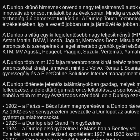
A Dunlop kitûnõ hírnévnek örvend a nagy teljesítményû autók
innovatív abroncsot mutatott be az évek során. Mindig a veze
technológiájú abroncsot tud kínálni. A Dunlop Touch Technolog
érzékelésében, így a vezetõ jobban uralja jármûvét és jobban 
A Dunlop a világ egyiki legjelentõsebb nagy teljesítményû (HP
Aston Martin, BMW, Honda, Jaguar, Mercedes-Benz, Mitsubishi
abroncsok is szerepelnek a legelismertebb gyártók gyári elsõ
KTM, MV Agusta, Peugeot, Piaggio, Suzuki, Vertemati, Yamah
A Dunlop több mint 130 fajta teherabroncsot kínál nehéz teh
abroncsokkal kínálja jármûveit mint pl.: Volvo, Renault, Scan
gyorssegély és a FleetOnline Solutions Internet management r
A Dunlop története jelentõs találmányokban gazdag, melyek m
felfedezése, a defekttûrõ gumiabroncs feltalálása, a sportossá
ebbõl a több mint egy évszázados szériából, de a Dunlop ezeke
• 1902 – a Párizs – Bécs futam megnyerésével a Dunlop ráér
Az 1902-es versenygyõzelem bevezette a Dunlopot az autóve
gyártott gumiabroncsokat.
• 1923 – a Dunlop elsõ Grand Prix gyõzelme
• 1924 – a Dunlop elsõ gyõzelme Le Mans-ban a Bentley-vel.
Ez a két név uralta az évtized sportéletét: 1927 és 1930 közöt
• 1927 – a Dunlop elsõ szárazföldi sebességrekordja