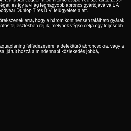
et, és így a világ legnagyobb abroncs gyártójává vált. A
odyear Dunlop Tires B.V. felügyelete alatt.
rekszenek arra, hogy a három kontinensen található gyárak
os fejlesztésben rejlik, melynek végsõ célja egy teljesebb
quaplaning felfedezésére, a defekttûrõ abroncsokra, vagy a
sal járult hozzá a mindennapi közlekedés jobbá,