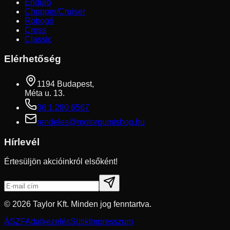
Enduro
Chopper/Cruiser
Robogó
Cross
Classic
Elérhetőség
1194 Budapest,
Méta u. 13.
06 1 280 6567
rendeles@motorgumishop.hu
Hírlevél
Értesüljön akcióinkról elsőként!
©
2026
Taylor Kft. Minden jog fenntartva.
ÁSZF
Adatkezelés
Sütik
Impresszum