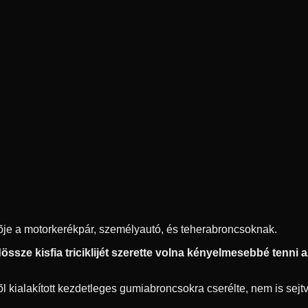
ítõje a motorkerékpár, személyautó, és teherabroncsoknak.
ssze kisfia triciklijét szerette volna kényelmesebbé tenni az 
 kialakított kezdetleges gumiabroncsokra cserélte, nem is sejtve