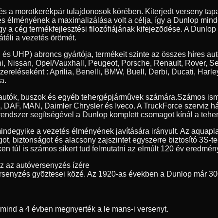
 és a morotkerékpár tulajdonosok körében. Kiterjedt verseny t
tés élményének a maximalizálása volt a célja, így a Dunlop min
y a cég termékfejlesztési filozófiájának kifejezõdése. A Dunlop
átéli a vezetés örömét.
 és UHP) abroncs gyártója, termékeit szinte az összes híres au
, Nissan, Opel/Vauxhall, Peugeot, Porsche, Renault, Rover, S
szereléseként : Aprilia, Benelli, BMW, Buell, Derbi, Ducati, 
a.
erautók, buszok és egyéb tehergépjármûvek számára.
Számos ism
ia, DAF, MAN, Daimler Chrysler és Iveco. A TruckForce szerviz h
endszer segítségével a Dunlop komplett csomagot kínál a teher
indegyike a vezetés élményének javítására irányult. Az aquapl
got, biztonságot és alacsony zajszintet egyszerre biztosító 3S-
n túl is számos sikert tud felmutatni az elmúlt 120 év eredmény
ez az autóversenyzés ízére
rsenyzés gyõztesei közé. Az 1920-as években a Dunlop már 30
t mind a 4 évben megnyerték a le mans-i versenyt.