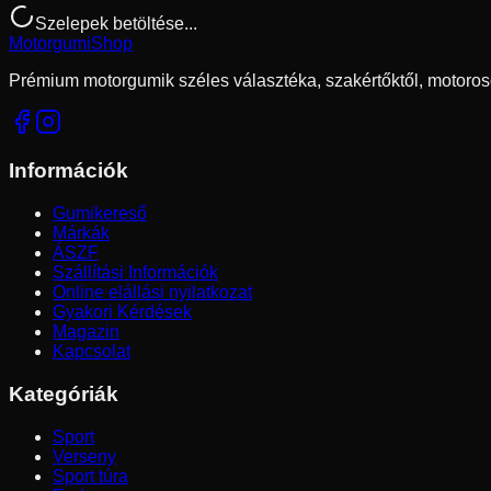
Szelepek betöltése...
Motorgumi
Shop
Prémium motorgumik széles választéka, szakértőktől, motoros
Információk
Gumikereső
Márkák
ÁSZF
Szállítási Információk
Online elállási nyilatkozat
Gyakori Kérdések
Magazin
Kapcsolat
Kategóriák
Sport
Verseny
Sport túra