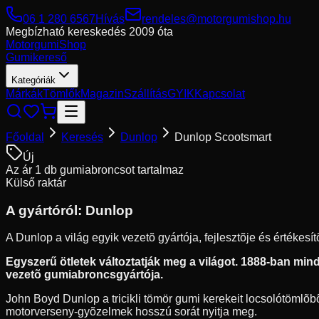
06 1 280 6567
Hívás
rendeles@motorgumishop.hu
Megbízható kereskedés
2009 óta
Motorgumi
Shop
Gumikereső
Kategóriák
Márkák
Tömlők
Magazin
Szállítás
GYIK
Kapcsolat
Főoldal
Keresés
Dunlop
Dunlop Scootsmart
Új
Az ár 1 db gumiabroncsot tartalmaz
Külső raktár
A gyártóról:
Dunlop
A Dunlop a világ egyik vezetõ gyártója, fejlesztõje és értékes
Egyszerű ötletek változtatják meg a világot. 1888-ban mindö
vezetõ gumiabroncsgyártója.
John Boyd Dunlop a tricikli tömör gumi kerekeit locsolótömlõbõl
motorverseny-gyõzelmek hosszú sorát nyitja meg.