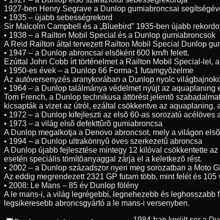
1927-ben Henry Segrave a Dunlop gumiabroncsai segítségével 3
• 1935 – újabb sebességrekord
Sir Malcolm Campbell és a „Bluebird” 1935-ben újabb rekordo
• 1938 – a Railton Mobil Special és a Dunlop gumiabroncsok
A Reid Railton által tervezett Railton Mobil Special Dunlop g
• 1947 – a Dunlop abroncsai elsõként 600 km/h felett.
Ezúttal John Cobb írt történelmet a Railton Mobil Special-lel
• 1950-es évek – a Dunlop 66 Forma-1 futamgyõzelme
Az autóversenyzés aranykorában a Dunlop nyolc világbajnoko
• 1964 – a Dunlop találmánya védelmet nyújt az aquaplaning 
Tom French, a Dunlop technikusa áttörést jelentõ szabadalmat 
kicsapták a vizet az útról, ezáltal csökkentve az aquaplaning,
• 1972 – a Dunlop kifejleszti az elsõ 60-as sorozatú acélöves
• 1973 – a világ elsõ defekttûrõ gumiabroncsa
A Dunlop megalkotja a Denovo abroncsot, mely a világon elsõk
• 1994 – a Dunlop ultrakönnyû öves szerkezetû abroncsa
A Dunlop újabb fejlesztése mintegy 12 kilóval csökkentette az
esetén speciális tömítõanyaggal zárja el a keletkezõ rést.
• 2002 – a Dunlop századszor nyeri meg sorozatban a Moto G
Az eddig megrendezett 2321 GP futam több, mint felét és 105 
• 2008: Le Mans – 85 év Dunlop fölény
A le mans-i, a világ legrégebbi, legnehezebb és leghosszabb 
legsikeresebb abroncsgyártó a le mans-i versenyben.
1984-ban került sor a D