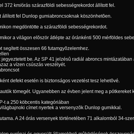
72 km/órás szárazföldi sebességrekordot állított fel.
t állított fel Dunlop gumiabroncsoknak köszönhetõen.
umikon megdöntötte a szárazföldi sebességrekordot.
, amikor a világon elõször átlépte az óránkénti 500 mérföldes s
t segített összesen 66 futamgyõzelemhez.
ellen
jegyeztetett be. Az SP 41 jelzésû radiál abroncs mintázatában a
 azaz a vízen csúszás veszélyét.
 abroncsot
ént defekt esetén is biztonságos vezetést tesz lehetõvé.
 autók tömegét. Ugyanebben az évben jelent meg a pótkereket ki
P-t a 250 köbcentis kategóriában
világbajnoki címet nyertek a versenyzõk Dunlop gumikkal.
futama. A 24 órás versenyek történetében 71 alkalomból 34-sze
unlop európai és egyesült államokbeli mûködésének összevonásá