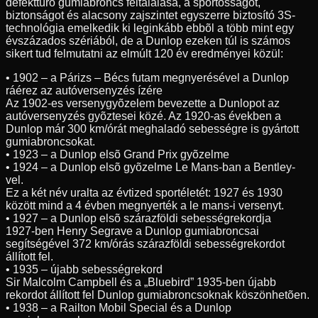
defekttûrõ gumiabroncs feltalálása, a sportosságot,
biztonságot és alacsony zajszintet egyszerre biztosító 3S-
technológia emelkedik ki leginkább ebbõl a több mint egy
évszázados szériából, de a Dunlop ezeken túl is számos
sikert tud felmutatni az elmúlt 120 év eredményei közül:
• 1902 – a Párizs – Bécs futam megnyerésével a Dunlop
ráérez az autóversenyzés ízére
Az 1902-es versenygyõzelem bevezette a Dunlopot az
autóversenyzés gyõztesei közé. Az 1920-as években a
Dunlop már 300 km/órát meghaladó sebességre is gyártott
gumiabroncsokat.
• 1923 – a Dunlop elsõ Grand Prix gyõzelme
• 1924 – a Dunlop elsõ gyõzelme Le Mans-ban a Bentley-
vel.
Ez a két név uralta az évtized sportéletét: 1927 és 1930
között mind a 4 évben megnyerték a le mans-i versenyt.
• 1927 – a Dunlop elsõ szárazföldi sebességrekordja
1927-ben Henry Segrave a Dunlop gumiabroncsai
segítségével 372 km/órás szárazföldi sebességrekordot
állított fel.
• 1935 – újabb sebességrekord
Sir Malcolm Campbell és a „Bluebird” 1935-ben újabb
rekordot állított fel Dunlop gumiabroncsoknak köszönhetõen.
• 1938 – a Railton Mobil Special és a Dunlop