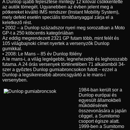
A Dunlop újabb fejlesztése mintegy 12 kilóval csökkentette
az autók tömegét. Ugyanebben az évben jelent meg a
pótkereket kiváltó IMS rendszer (Instant Mobility System),
mely defekt esetén speciális tömítõanyaggal zárja el a
keletkezõ rést.
• 2002 – a Dunlop századszor nyeri meg sorozatban a Moto
GP-t a 250 köbcentis kategóriában
Az eddig megrendezett 2321 GP futam több, mint felét és
105 világbajnoki címet nyertek a versenyzõk Dunlop
gumikkal.
• 2008: Le Mans – 85 év Dunlop fölény
A le mans-i, a világ legrégebbi, legnehezebb és leghosszabb
futama. A 24 órás versenyek történetében 71 alkalomból 34-
szer a gyõztes Dunlop gumiabroncsokon futott – ezzel a
Dunlop a legsikeresebb abroncsgyártó a le mans-i
versenyben.
1984-ban került sor a
Dunlop európai és
egyesült államokbeli
mûködésének
összevonására a japán
céggel, a Sumitomo
csoport égisze alatt.
1999-ben a Sumitomo