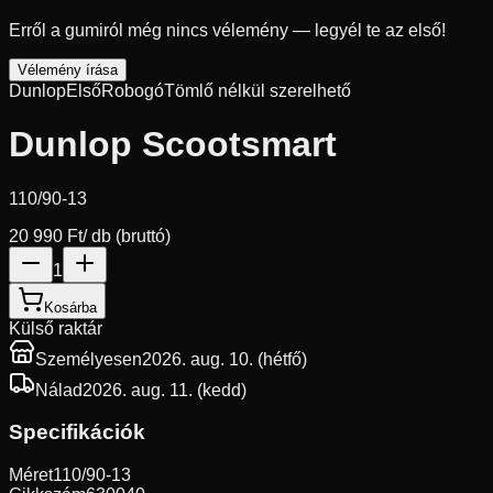
Erről a gumiról még nincs vélemény — legyél te az első!
Vélemény írása
Dunlop
Első
Robogó
Tömlő nélkül szerelhető
Dunlop Scootsmart
110/90-13
20 990 Ft
/ db (bruttó)
1
Kosárba
Külső raktár
Személyesen
2026. aug. 10. (hétfő)
Nálad
2026. aug. 11. (kedd)
Specifikációk
Méret
110/90-13