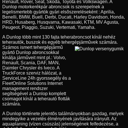
Renault, Rover, Seat, Skoda, Toyota és Volkswagen. A
Dunlop motorkerékpár abroncsok is szerepelnek a
legelismertebb gyártók gyári elsõszereléseként : Aprilia,
Benelli, BMW, Buell, Derbi, Ducati, Harley Davidson, Honda,
HRD, Husaberg, Husqvarna, Kawasaki, KTM, MV Agusta,
Peugeot, Piaggio, Suzuki, Vertemati, Yamaha.
A Dunlop több mint 130 fajta teherabroncsot kínál nehéz
teherautók, buszok és egyéb tehergépjármûvek számára.
Számos ismert tehergépjármû
gyártó Dunlop abroncsokkal
kínálja jármûveit mint pl.: Volvo,
Renault, Scania, DAF, MAN,
Daimler Chrysler és Iveco. A
TruckForce szerviz hálózat, a
ServiceLine 24h gyorssegély és a
FleetOnline Solutions Internet
management rendszer
segítségével a Dunlop komplett
csomagot kínál a teherautó flották
számára.
A Dunlop története jelentõs találmányokban gazdag, melyek
mindegyike a vezetés élményének javítására irányult. Az
aquaplaning (vízen csúszás) jelenségének felfedezése, a