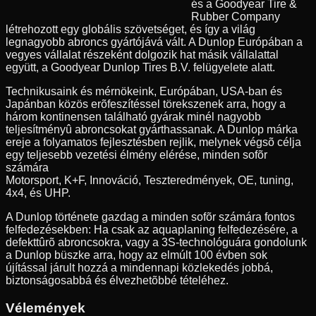
és a Goodyear Tire &
Rubber Company
létrehozott egy globális szövetséget, és így a világ
legnagyobb abroncs gyártójává vált. A Dunlop Európában a
vegyes vállalat részeként dolgozik hat másik vállalattal
együtt, a Goodyear Dunlop Tires B.V. felügyelete alatt.
Technikusaink és mérnökeink, Európában, USA-ban és
Japánban közös erõfeszítéssel törekszenek arra, hogy a
három kontinensen található gyárak minél nagyobb
teljesítményû abroncsokat gyárthassanak. A Dunlop márka
ereje a folyamatos fejlesztésben rejlik, melynek végsõ célja
egy teljesebb vezetési élmény elérése, minden sofõr
számára
Motorsport, K+F, Innováció, Teszteredmények, OE, tuning,
4x4, és UHP.
A Dunlop története gazdag a minden sofõr számára fontos
felfedezésekben: Ha csak az aquaplaning felfedezésére, a
defekttûrõ abroncsokra, vagy a 3S-technológuára gondolunk
a Dunlop büszke arra, hogy az elmúlt 100 évben sok
újítással járult hozzá a mindennapi közlekedés jobbá,
biztonságosabbá és élvezhetõbbé tételéhez.
Vélemények