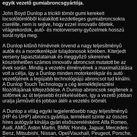
egyik vezetõ gumiabroncsgyártója.
John Boyd Dunlop a tricikli tömör gumi kerekeit
locsolótömlõbõl kialakított kezdetleges gumiabroncsokra
cserélte, nem is sejtve, hogy ezzel innovatív ötletek,
világrekordok, autó- és motorverseny-gyõzelmek hosszú
sorát nyitja meg.
A Dunlop kitûnõ hírnévnek örvend a nagy teljesítményû
autók és a morotkerékpár tulajdonosok körében. Kiterjedt
verseny tapasztalatainak és meggyõzõ sikereinek
köszönhetõen számos innovatív abroncsot mutatott be az
évek során. Mindig a vezetés élményének a maximalizálása
volt a célja, így a Dunlop minden motorkerékpár és autó
vezetõjének a legújabb technológiájú abroncsot tud kínálni.
A Dunlop Touch Technology a cég termékfejlesztési
filozófiájának kifejezõdése. A Dunlop abroncsok segítenek a
söfõrnek az út teljesebb érzékelésében, így a vezetõ jobban
uralja jármûvét és jobban átéli a vezetés örömét.
A Dunlop a világ egyiki legjelentõsebb nagy teljesítményû
(HP és UHP) abroncs gyártója, termékeit szinte az összes
híres autógyár kínálja gyári elsõszerelésként: Alfa Romeo,
Audi, AMG, Aston Martin, BMW, Honda, Jaguar, Mercedes-
Benz, Mitsubishi, Nissan, Opel/Vauxhall, Peugeot, Porsche,