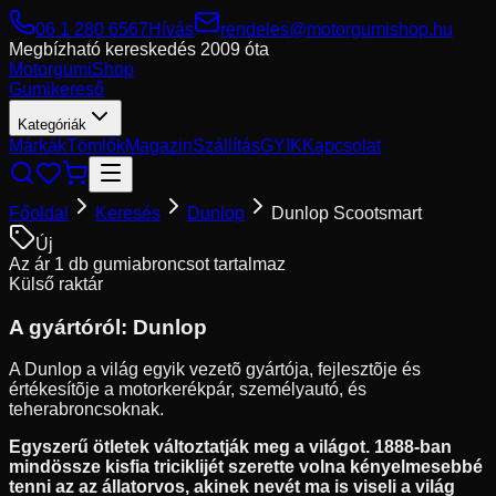
06 1 280 6567
Hívás
rendeles@motorgumishop.hu
Megbízható kereskedés
2009 óta
Motorgumi
Shop
Gumikereső
Kategóriák
Márkák
Tömlők
Magazin
Szállítás
GYIK
Kapcsolat
Főoldal
Keresés
Dunlop
Dunlop Scootsmart
Új
Az ár 1 db gumiabroncsot tartalmaz
Külső raktár
A gyártóról:
Dunlop
A Dunlop a világ egyik vezetõ gyártója, fejlesztõje és
értékesítõje a motorkerékpár, személyautó, és
teherabroncsoknak.
Egyszerű ötletek változtatják meg a világot. 1888-ban
mindössze kisfia triciklijét szerette volna kényelmesebbé
tenni az az állatorvos, akinek nevét ma is viseli a világ