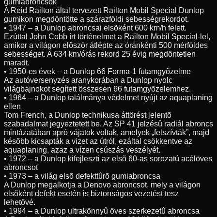
gumiabroncsok
A Reid Railton által tervezett Railton Mobil Special Dunlop
gumikon megdöntötte a szárazföldi sebességrekordot.
• 1947 – a Dunlop abroncsai elsõként 600 km/h felett.
Ezúttal John Cobb írt történelmet a Railton Mobil Special-lel,
amikor a világon elõször átlépte az óránkénti 500 mérföldes
sebességet. A 634 km/órás rekord 25 évig megdöntetlen
maradt.
• 1950-es évek – a Dunlop 66 Forma-1 futamgyõzelme
Az autóversenyzés aranykorában a Dunlop nyolc
világbajnokot segített összesen 66 futamgyõzelemhez.
• 1964 – a Dunlop találmánya védelmet nyújt az aquaplaning
ellen
Tom French, a Dunlop technikusa áttörést jelentõ
szabadalmat jegyeztetett be. Az SP 41 jelzésû radiál abroncs
mintázatában apró vájatok voltak, amelyek „felszívták”, majd
késõbb kicsapták a vizet az útról, ezáltal csökkentve az
aquaplaning, azaz a vízen csúszás veszélyét.
• 1972 – a Dunlop kifejleszti az elsõ 60-as sorozatú acélöves
abroncsot
• 1973 – a világ elsõ defekttûrõ gumiabroncsa
A Dunlop megalkotja a Denovo abroncsot, mely a világon
elsõként defekt esetén is biztonságos vezetést tesz
lehetõvé.
• 1994 – a Dunlop ultrakönnyû öves szerkezetû abroncsa