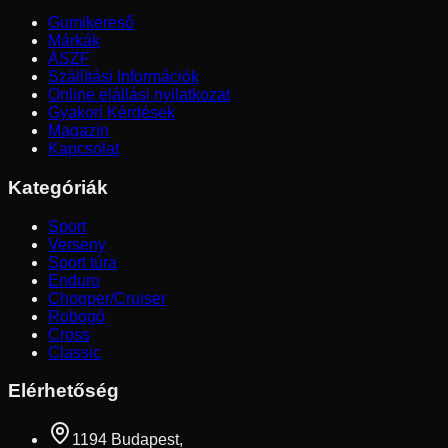
Gumikereső
Márkák
ÁSZF
Szállítási Információk
Online elállási nyilatkozat
Gyakori Kérdések
Magazin
Kapcsolat
Kategóriák
Sport
Verseny
Sport túra
Enduro
Chopper/Cruiser
Robogó
Cross
Classic
Elérhetőség
1194 Budapest,