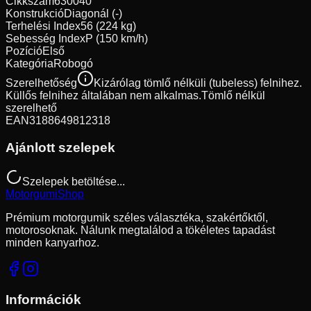
Cikkszám
630040
Konstrukció
Diagonál (-)
Terhelési Index
56 (224 kg)
Sebesség Index
P (150 km/h)
Pozíció
Első
Kategória
Robogó
Szerelhetőség
Kizárólag tömlő nélküli (tubeless) felnihez.
Küllős felnihez általában nem alkalmas.
Tömlő nélkül
szerelhető
EAN
3188649812318
Ajánlott szelepek
Szelepek betöltése...
Motorgumi
Shop
Prémium motorgumik széles választéka, szakértőktől,
motorosoknak. Nálunk megtalálod a tökéletes tapadást
minden kanyarhoz.
Információk