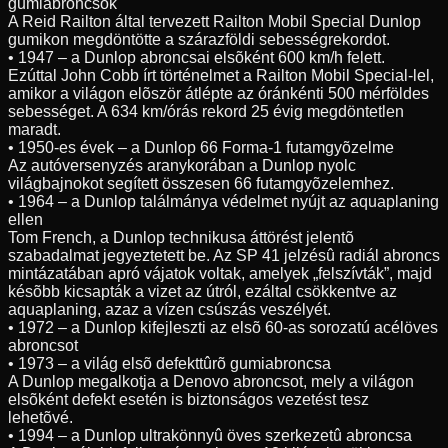
gumiabroncsok
A Reid Railton által tervezett Railton Mobil Special Dunlop
gumikon megdöntötte a szárazföldi sebességrekordot.
• 1947 – a Dunlop abroncsai elsõként 600 km/h felett.
Ezúttal John Cobb írt történelmet a Railton Mobil Special-lel,
amikor a világon elõször átlépte az óránkénti 500 mérföldes
sebességet. A 634 km/órás rekord 25 évig megdöntetlen
maradt.
• 1950-es évek – a Dunlop 66 Forma-1 futamgyõzelme
Az autóversenyzés aranykorában a Dunlop nyolc
világbajnokot segített összesen 66 futamgyõzelemhez.
• 1964 – a Dunlop találmánya védelmet nyújt az aquaplaning
ellen
Tom French, a Dunlop technikusa áttörést jelentõ
szabadalmat jegyeztetett be. Az SP 41 jelzésû radiál abroncs
mintázatában apró vájatok voltak, amelyek „felszívták”, majd
késõbb kicsapták a vizet az útról, ezáltal csökkentve az
aquaplaning, azaz a vízen csúszás veszélyét.
• 1972 – a Dunlop kifejleszti az elsõ 60-as sorozatú acélöves
abroncsot
• 1973 – a világ elsõ defekttûrõ gumiabroncsa
A Dunlop megalkotja a Denovo abroncsot, mely a világon
elsõként defekt esetén is biztonságos vezetést tesz
lehetõvé.
• 1994 – a Dunlop ultrakönnyû öves szerkezetû abroncsa