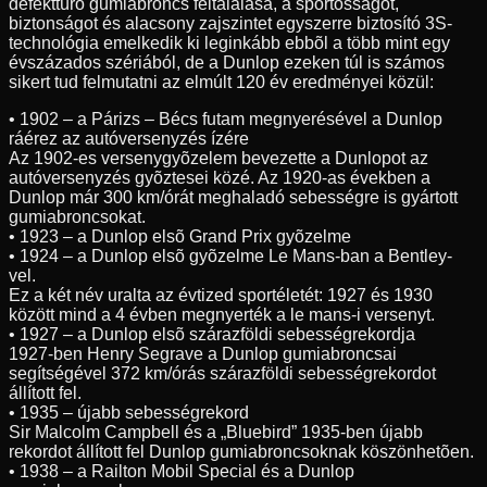
defekttûrõ gumiabroncs feltalálása, a sportosságot,
biztonságot és alacsony zajszintet egyszerre biztosító 3S-
technológia emelkedik ki leginkább ebbõl a több mint egy
évszázados szériából, de a Dunlop ezeken túl is számos
sikert tud felmutatni az elmúlt 120 év eredményei közül:
• 1902 – a Párizs – Bécs futam megnyerésével a Dunlop
ráérez az autóversenyzés ízére
Az 1902-es versenygyõzelem bevezette a Dunlopot az
autóversenyzés gyõztesei közé. Az 1920-as években a
Dunlop már 300 km/órát meghaladó sebességre is gyártott
gumiabroncsokat.
• 1923 – a Dunlop elsõ Grand Prix gyõzelme
• 1924 – a Dunlop elsõ gyõzelme Le Mans-ban a Bentley-
vel.
Ez a két név uralta az évtized sportéletét: 1927 és 1930
között mind a 4 évben megnyerték a le mans-i versenyt.
• 1927 – a Dunlop elsõ szárazföldi sebességrekordja
1927-ben Henry Segrave a Dunlop gumiabroncsai
segítségével 372 km/órás szárazföldi sebességrekordot
állított fel.
• 1935 – újabb sebességrekord
Sir Malcolm Campbell és a „Bluebird” 1935-ben újabb
rekordot állított fel Dunlop gumiabroncsoknak köszönhetõen.
• 1938 – a Railton Mobil Special és a Dunlop