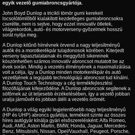
egyik vezetõ gumiabroncsgyártója.
John Boyd Dunlop a tricikli tömör gumi kerekeit
locsolótömlõbõl kialakított kezdetleges gumiabroncsokra
cserélte, nem is sejtve, hogy ezzel innovatív ötletek,
világrekordok, autó- és motorverseny-gyõzelmek hosszú
sorát nyitja meg.
A Dunlop kitûnõ hírnévnek örvend a nagy teljesítményû
autók és a morotkerékpár tulajdonosok körében. Kiterjedt
verseny tapasztalatainak és meggyõzõ sikereinek
köszönhetõen számos innovatív abroncsot mutatott be az
évek során. Mindig a vezetés élményének a maximalizálása
volt a célja, így a Dunlop minden motorkerékpár és autó
vezetõjének a legújabb technológiájú abroncsot tud kínálni.
A Dunlop Touch Technology a cég termékfejlesztési
filozófiájának kifejezõdése. A Dunlop abroncsok segítenek a
söfõrnek az út teljesebb érzékelésében, így a vezetõ jobban
uralja jármûvét és jobban átéli a vezetés örömét.
A Dunlop a világ egyiki legjelentõsebb nagy teljesítményû
(HP és UHP) abroncs gyártója, termékeit szinte az összes
híres autógyár kínálja gyári elsõszerelésként: Alfa Romeo,
Audi, AMG, Aston Martin, BMW, Honda, Jaguar, Mercedes-
Benz, Mitsubishi, Nissan, Opel/Vauxhall, Peugeot, Porsche,