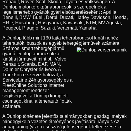
Renault, Rover, Seat, Skoda, Toyota és Volkswagen. A
Dunlop motorkerékpár abroncsok is szerepelnek a
legelismertebb gyártók gyári elsõszereléseként : Aprilia,
Benelli, BMW, Buell, Derbi, Ducati, Harley Davidson, Honda,
HRD, Husaberg, Husqvarna, Kawasaki, KTM, MV Agusta,
Peugeot, Piaggio, Suzuki, Vertemati, Yamaha.
A Dunlop több mint 130 fajta teherabroncsot kínál nehéz
teherautók, buszok és egyéb tehergépjármûvek számára.
Számos ismert tehergépjármû
gyártó Dunlop abroncsokkal
kínálja jármûveit mint pl.: Volvo,
Renault, Scania, DAF, MAN,
Daimler Chrysler és Iveco. A
TruckForce szerviz hálózat, a
ServiceLine 24h gyorssegély és a
FleetOnline Solutions Internet
management rendszer
segítségével a Dunlop komplett
csomagot kínál a teherautó flották
számára.
A Dunlop története jelentõs találmányokban gazdag, melyek
mindegyike a vezetés élményének javítására irányult. Az
aquaplaning (vízen csúszás) jelenségének felfedezése, a