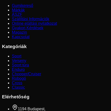
Gumikereső
Márkák
ÁSZF
Szállítási Információk
Online elállási nyilatkozat
Gyakori Kérdések
Magazin
Kapcsolat
Kategóriák
Sport
Verseny
Sport túra
Enduro
Chopper/Cruiser
Robogó
Cross
Classic
Elérhetőség
1194 Budapest,