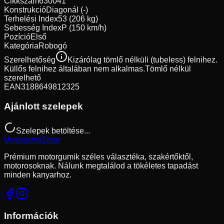
Cikkszám
630041
Konstrukció
Diagonál (-)
Terhelési Index
53 (206 kg)
Sebesség Index
P (150 km/h)
Pozíció
Első
Kategória
Robogó
Szerelhetőség
Kizárólag tömlő nélküli (tubeless) felnihez.
Küllős felnihez általában nem alkalmas.
Tömlő nélkül
szerelhető
EAN
3188649812325
Ajánlott szelepek
Szelepek betöltése...
Motorgumi
Shop
Prémium motorgumik széles választéka, szakértőktől,
motorosoknak. Nálunk megtalálod a tökéletes tapadást
minden kanyarhoz.
Információk