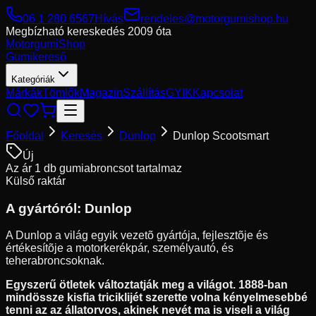
06 1 280 6567
Hívás
rendeles@motorgumishop.hu
Megbízható kereskedés
2009 óta
Motorgumi
Shop
Gumikereső
Kategóriák
Márkák
Tömlők
Magazin
Szállítás
GYIK
Kapcsolat
Főoldal
Keresés
Dunlop
Dunlop Scootsmart
Új
Az ár 1 db gumiabroncsot tartalmaz
Külső raktár
A gyártóról:
Dunlop
A Dunlop a világ egyik vezetõ gyártója, fejlesztõje és
értékesítõje a motorkerékpár, személyautó, és
teherabroncsoknak.
Egyszerű ötletek változtatják meg a világot. 1888-ban
mindössze kisfia triciklijét szerette volna kényelmesebbé
tenni az az állatorvos, akinek nevét ma is viseli a világ