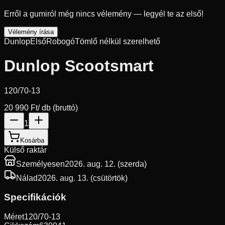
Erről a gumiról még nincs vélemény — legyél te az első!
Vélemény írása
Dunlop
Első
Robogó
Tömlő nélkül szerelhető
Dunlop Scootsmart
120/70-13
20 990 Ft
/ db (bruttó)
1
Kosárba
Külső raktár
Személyesen
2026. aug. 12. (szerda)
Nálad
2026. aug. 13. (csütörtök)
Specifikációk
Méret
120/70-13