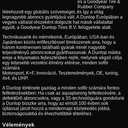
és a Goodyear Tire &
Rubber Company
létrehozott egy globális szövetséget, és így a világ
legnagyobb abroncs gyártójává vált. A Dunlop Európában a
vegyes vállalat részeként dolgozik hat másik vállalattal
együtt, a Goodyear Dunlop Tires B.V. felügyelete alatt.
Technikusaink és mérnökeink, Európában, USA-ban és
Japánban közös erõfeszítéssel törekszenek arra, hogy a
három kontinensen található gyárak minél nagyobb
teljesítményû abroncsokat gyárthassanak. A Dunlop márka
ereje a folyamatos fejlesztésben rejlik, melynek végsõ célja
egy teljesebb vezetési élmény elérése, minden sofõr
számára
Motorsport, K+F, Innováció, Teszteredmények, OE, tuning,
4x4, és UHP.
A Dunlop története gazdag a minden sofõr számára fontos
felfedezésekben: Ha csak az aquaplaning felfedezésére, a
defekttûrõ abroncsokra, vagy a 3S-technológuára gondolunk
a Dunlop büszke arra, hogy az elmúlt 100 évben sok
újítással járult hozzá a mindennapi közlekedés jobbá,
biztonságosabbá és élvezhetõbbé tételéhez.
Vélemények