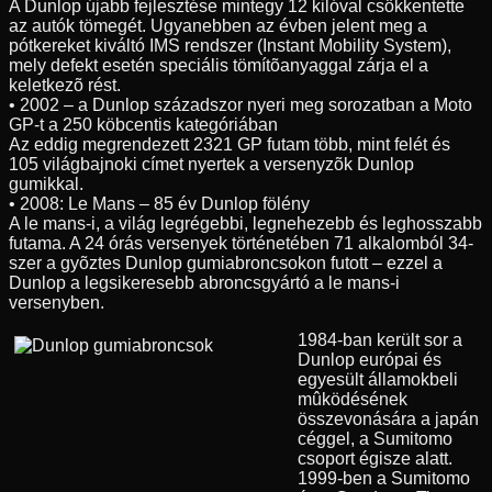
A Dunlop újabb fejlesztése mintegy 12 kilóval csökkentette
az autók tömegét. Ugyanebben az évben jelent meg a
pótkereket kiváltó IMS rendszer (Instant Mobility System),
mely defekt esetén speciális tömítõanyaggal zárja el a
keletkezõ rést.
• 2002 – a Dunlop századszor nyeri meg sorozatban a Moto
GP-t a 250 köbcentis kategóriában
Az eddig megrendezett 2321 GP futam több, mint felét és
105 világbajnoki címet nyertek a versenyzõk Dunlop
gumikkal.
• 2008: Le Mans – 85 év Dunlop fölény
A le mans-i, a világ legrégebbi, legnehezebb és leghosszabb
futama. A 24 órás versenyek történetében 71 alkalomból 34-
szer a gyõztes Dunlop gumiabroncsokon futott – ezzel a
Dunlop a legsikeresebb abroncsgyártó a le mans-i
versenyben.
1984-ban került sor a
Dunlop európai és
egyesült államokbeli
mûködésének
összevonására a japán
céggel, a Sumitomo
csoport égisze alatt.
1999-ben a Sumitomo