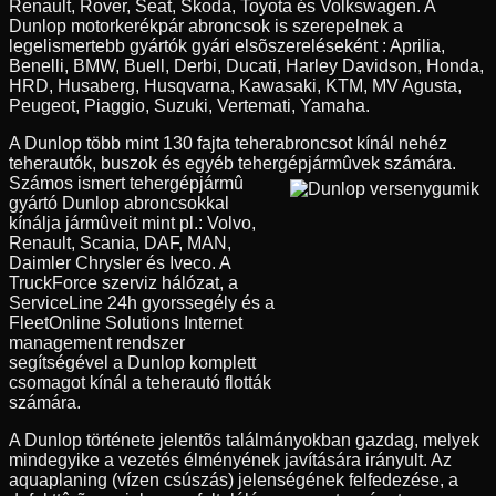
Renault, Rover, Seat, Skoda, Toyota és Volkswagen. A
Dunlop motorkerékpár abroncsok is szerepelnek a
legelismertebb gyártók gyári elsõszereléseként : Aprilia,
Benelli, BMW, Buell, Derbi, Ducati, Harley Davidson, Honda,
HRD, Husaberg, Husqvarna, Kawasaki, KTM, MV Agusta,
Peugeot, Piaggio, Suzuki, Vertemati, Yamaha.
A Dunlop több mint 130 fajta teherabroncsot kínál nehéz
teherautók, buszok és egyéb tehergépjármûvek számára.
Számos ismert tehergépjármû
gyártó Dunlop abroncsokkal
kínálja jármûveit mint pl.: Volvo,
Renault, Scania, DAF, MAN,
Daimler Chrysler és Iveco. A
TruckForce szerviz hálózat, a
ServiceLine 24h gyorssegély és a
FleetOnline Solutions Internet
management rendszer
segítségével a Dunlop komplett
csomagot kínál a teherautó flották
számára.
A Dunlop története jelentõs találmányokban gazdag, melyek
mindegyike a vezetés élményének javítására irányult. Az
aquaplaning (vízen csúszás) jelenségének felfedezése, a