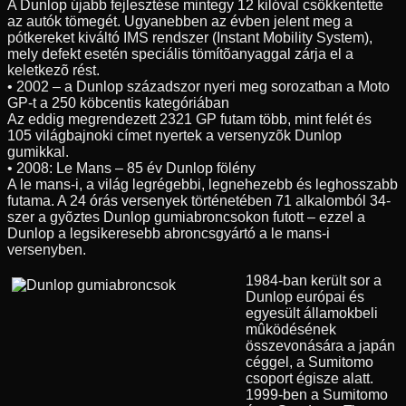
A Dunlop újabb fejlesztése mintegy 12 kilóval csökkentette
az autók tömegét. Ugyanebben az évben jelent meg a
pótkereket kiváltó IMS rendszer (Instant Mobility System),
mely defekt esetén speciális tömítõanyaggal zárja el a
keletkezõ rést.
• 2002 – a Dunlop századszor nyeri meg sorozatban a Moto
GP-t a 250 köbcentis kategóriában
Az eddig megrendezett 2321 GP futam több, mint felét és
105 világbajnoki címet nyertek a versenyzõk Dunlop
gumikkal.
• 2008: Le Mans – 85 év Dunlop fölény
A le mans-i, a világ legrégebbi, legnehezebb és leghosszabb
futama. A 24 órás versenyek történetében 71 alkalomból 34-
szer a gyõztes Dunlop gumiabroncsokon futott – ezzel a
Dunlop a legsikeresebb abroncsgyártó a le mans-i
versenyben.
1984-ban került sor a
Dunlop európai és
egyesült államokbeli
mûködésének
összevonására a japán
céggel, a Sumitomo
csoport égisze alatt.
1999-ben a Sumitomo