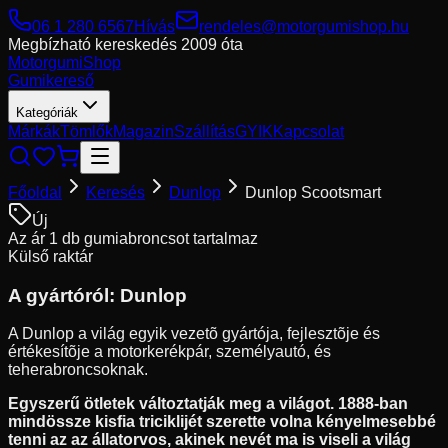
06 1 280 6567
Hívás
rendeles@motorgumishop.hu
Megbízható kereskedés
2009 óta
Motorgumi
Shop
Gumikereső
Kategóriák
Márkák
Tömlők
Magazin
Szállítás
GYIK
Kapcsolat
Főoldal
Keresés
Dunlop
Dunlop Scootsmart
Új
Az ár 1 db gumiabroncsot tartalmaz
Külső raktár
A gyártóról:
Dunlop
A Dunlop a világ egyik vezetõ gyártója, fejlesztõje és
értékesítõje a motorkerékpár, személyautó, és
teherabroncsoknak.
Egyszerű ötletek változtatják meg a világot. 1888-ban
mindössze kisfia triciklijét szerette volna kényelmesebbé
tenni az az állatorvos, akinek nevét ma is viseli a világ