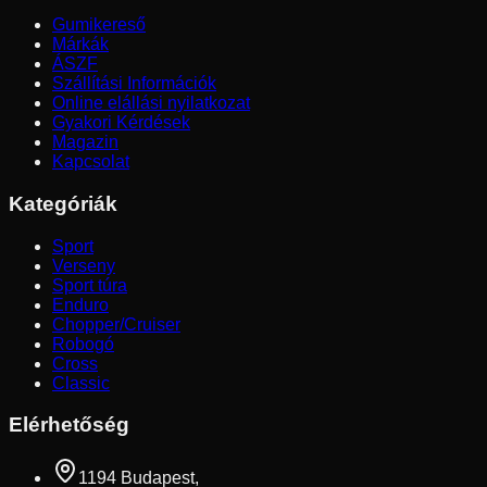
Gumikereső
Márkák
ÁSZF
Szállítási Információk
Online elállási nyilatkozat
Gyakori Kérdések
Magazin
Kapcsolat
Kategóriák
Sport
Verseny
Sport túra
Enduro
Chopper/Cruiser
Robogó
Cross
Classic
Elérhetőség
1194 Budapest,