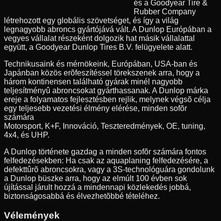
és a Goodyear Tire &
Rubber Company
létrehozott egy globális szövetséget, és így a világ
legnagyobb abroncs gyártójává vált. A Dunlop Európában a
vegyes vállalat részeként dolgozik hat másik vállalattal
együtt, a Goodyear Dunlop Tires B.V. felügyelete alatt.
Technikusaink és mérnökeink, Európában, USA-ban és
Japánban közös erõfeszítéssel törekszenek arra, hogy a
három kontinensen található gyárak minél nagyobb
teljesítményû abroncsokat gyárthassanak. A Dunlop márka
ereje a folyamatos fejlesztésben rejlik, melynek végsõ célja
egy teljesebb vezetési élmény elérése, minden sofõr
számára
Motorsport, K+F, Innováció, Teszteredmények, OE, tuning,
4x4, és UHP.
A Dunlop története gazdag a minden sofõr számára fontos
felfedezésekben: Ha csak az aquaplaning felfedezésére, a
defekttûrõ abroncsokra, vagy a 3S-technológuára gondolunk
a Dunlop büszke arra, hogy az elmúlt 100 évben sok
újítással járult hozzá a mindennapi közlekedés jobbá,
biztonságosabbá és élvezhetõbbé tételéhez.
Vélemények