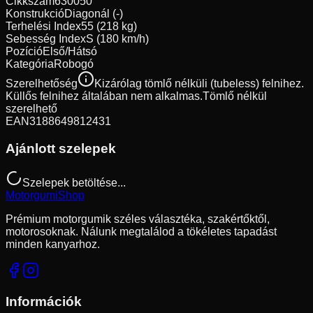
Cikkszám
630050
Konstrukció
Diagonál (-)
Terhelési Index
55 (218 kg)
Sebesség Index
S (180 km/h)
Pozíció
Első/Hátsó
Kategória
Robogó
Szerelhetőség
Kizárólag tömlő nélküli (tubeless) felnihez.
Küllős felnihez általában nem alkalmas.
Tömlő nélkül
szerelhető
EAN
3188649812431
Ajánlott szelepek
Szelepek betöltése...
Motorgumi
Shop
Prémium motorgumik széles választéka, szakértőktől,
motorosoknak. Nálunk megtalálod a tökéletes tapadást
minden kanyarhoz.
Információk