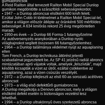
gumiabroncsok
A Reid Railton által tervezett Railton Mobil Special Dunlop
gumikon megdöntötte a szárazföldi sebességrekordot.
• 1947 – a Dunlop abroncsai elsõként 600 km/h felett.
Ezúttal John Cobb írt történelmet a Railton Mobil Special-lel,
amikor a világon elõször átlépte az óránkénti 500 mérföldes
sebességet. A 634 km/órás rekord 25 évig megdöntetlen
maradt.
• 1950-es évek – a Dunlop 66 Forma-1 futamgyõzelme
Az autóversenyzés aranykorában a Dunlop nyolc
világbajnokot segített összesen 66 futamgyõzelemhez.
• 1964 – a Dunlop találmánya védelmet nyújt az aquaplaning
ellen
Tom French, a Dunlop technikusa áttörést jelentõ
szabadalmat jegyeztetett be. Az SP 41 jelzésû radiál abroncs
mintázatában apró vájatok voltak, amelyek „felszívták”, majd
késõbb kicsapták a vizet az útról, ezáltal csökkentve az
aquaplaning, azaz a vízen csúszás veszélyét.
• 1972 – a Dunlop kifejleszti az elsõ 60-as sorozatú acélöves
abroncsot
• 1973 – a világ elsõ defekttûrõ gumiabroncsa
A Dunlop megalkotja a Denovo abroncsot, mely a világon
elsõként defekt esetén is biztonságos vezetést tesz
lehetõvé.
• 1994 – a Dunlop ultrakönnyû öves szerkezetû abroncsa