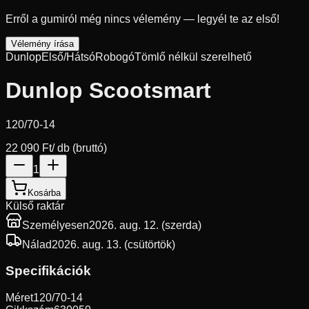
Erről a gumiról még nincs vélemény — legyél te az első!
Vélemény írása
Dunlop
Első/Hátsó
Robogó
Tömlő nélkül szerelhető
Dunlop Scootsmart
120/70-14
22 090 Ft
/ db (bruttó)
1
Kosárba
Külső raktár
Személyesen
2026. aug. 12. (szerda)
Nálad
2026. aug. 13. (csütörtök)
Specifikációk
Méret
120/70-14