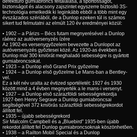
defekttûrõ gumiabroncs feltalálása, a sportosságot,
biztonságot és alacsony zajszintet egyszerre biztosító 3S-
technológia emelkedik ki leginkább ebbõl a több mint egy
évszázados szériából, de a Dunlop ezeken túl is számos
sikert tud felmutatni az elmúlt 120 év eredményei közül:
• 1902 – a Párizs – Bécs futam megnyerésével a Dunlop
ráérez az autóversenyzés ízére
Az 1902-es versenygyõzelem bevezette a Dunlopot az
autóversenyzés gyõztesei közé. Az 1920-as években a
Dunlop már 300 km/órát meghaladó sebességre is gyártott
gumiabroncsokat.
• 1923 – a Dunlop elsõ Grand Prix gyõzelme
• 1924 – a Dunlop elsõ gyõzelme Le Mans-ban a Bentley-
vel.
Ez a két név uralta az évtized sportéletét: 1927 és 1930
között mind a 4 évben megnyerték a le mans-i versenyt.
• 1927 – a Dunlop elsõ szárazföldi sebességrekordja
1927-ben Henry Segrave a Dunlop gumiabroncsai
segítségével 372 km/órás szárazföldi sebességrekordot
állított fel.
• 1935 – újabb sebességrekord
Sir Malcolm Campbell és a „Bluebird” 1935-ben újabb
rekordot állított fel Dunlop gumiabroncsoknak köszönhetõen.
• 1938 – a Railton Mobil Special és a Dunlop