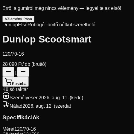
Erről a gumiról még nincs vélemény — legyél te az első!
Vélemény írása
Dunlop
Első
Robogó
Tömlő nélkül szerelhető
Dunlop Scootsmart
120/70-16
28 090 Ft
/ db (bruttó)
1
Kosárba
Külső raktár
Személyesen
2026. aug. 11. (kedd)
Nálad
2026. aug. 12. (szerda)
Specifikációk
Méret
120/70-16