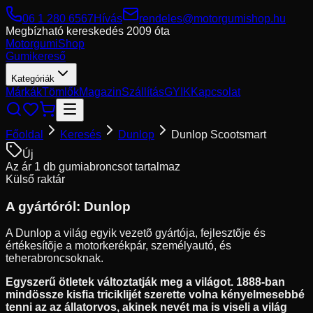
06 1 280 6567
Hívás
rendeles@motorgumishop.hu
Megbízható kereskedés
2009 óta
Motorgumi
Shop
Gumikereső
Kategóriák
Márkák
Tömlők
Magazin
Szállítás
GYIK
Kapcsolat
Főoldal
Keresés
Dunlop
Dunlop Scootsmart
Új
Az ár 1 db gumiabroncsot tartalmaz
Külső raktár
A gyártóról:
Dunlop
A Dunlop a világ egyik vezetõ gyártója, fejlesztõje és
értékesítõje a motorkerékpár, személyautó, és
teherabroncsoknak.
Egyszerű ötletek változtatják meg a világot. 1888-ban
mindössze kisfia triciklijét szerette volna kényelmesebbé
tenni az az állatorvos, akinek nevét ma is viseli a világ