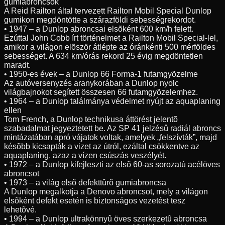
gumiabroncsok
A Reid Railton által tervezett Railton Mobil Special Dunlop
gumikon megdöntötte a szárazföldi sebességrekordot.
• 1947 – a Dunlop abroncsai elsõként 600 km/h felett.
Ezúttal John Cobb írt történelmet a Railton Mobil Special-lel,
amikor a világon elõször átlépte az óránkénti 500 mérföldes
sebességet. A 634 km/órás rekord 25 évig megdöntetlen
maradt.
• 1950-es évek – a Dunlop 66 Forma-1 futamgyõzelme
Az autóversenyzés aranykorában a Dunlop nyolc
világbajnokot segített összesen 66 futamgyõzelemhez.
• 1964 – a Dunlop találmánya védelmet nyújt az aquaplaning
ellen
Tom French, a Dunlop technikusa áttörést jelentõ
szabadalmat jegyeztetett be. Az SP 41 jelzésû radiál abroncs
mintázatában apró vájatok voltak, amelyek „felszívták”, majd
késõbb kicsapták a vizet az útról, ezáltal csökkentve az
aquaplaning, azaz a vízen csúszás veszélyét.
• 1972 – a Dunlop kifejleszti az elsõ 60-as sorozatú acélöves
abroncsot
• 1973 – a világ elsõ defekttûrõ gumiabroncsa
A Dunlop megalkotja a Denovo abroncsot, mely a világon
elsõként defekt esetén is biztonságos vezetést tesz
lehetõvé.
• 1994 – a Dunlop ultrakönnyû öves szerkezetû abroncsa