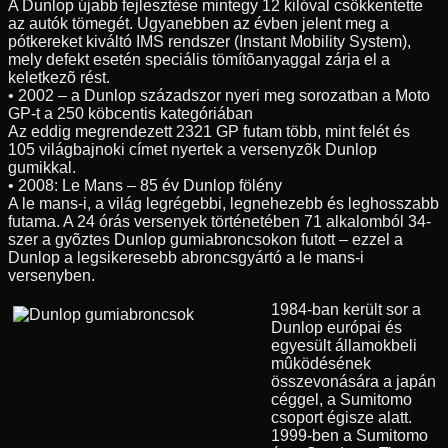
A Dunlop újabb fejlesztése mintegy 12 kilóval csökkentette
az autók tömegét. Ugyanebben az évben jelent meg a
pótkereket kiváltó IMS rendszer (Instant Mobility System),
mely defekt esetén speciális tömítõanyaggal zárja el a
keletkezõ rést.
• 2002 – a Dunlop századszor nyeri meg sorozatban a Moto
GP-t a 250 köbcentis kategóriában
Az eddig megrendezett 2321 GP futam több, mint felét és
105 világbajnoki címet nyertek a versenyzõk Dunlop
gumikkal.
• 2008: Le Mans – 85 év Dunlop fölény
A le mans-i, a világ legrégebbi, legnehezebb és leghosszabb
futama. A 24 órás versenyek történetében 71 alkalomból 34-
szer a gyõztes Dunlop gumiabroncsokon futott – ezzel a
Dunlop a legsikeresebb abroncsgyártó a le mans-i
versenyben.
1984-ban került sor a
Dunlop európai és
egyesült államokbeli
mûködésének
összevonására a japán
céggel, a Sumitomo
csoport égisze alatt.
1999-ben a Sumitomo