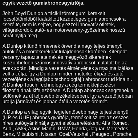
egyik vezetõ gumiabroncsgyártója.
John Boyd Dunlop a tricikli tömör gumi kerekeit
locsolótömlõbõl kialakított kezdetleges gumiabroncsokra
cserélte, nem is sejtve, hogy ezzel innovatív ötletek,
világrekordok, autó- és motorverseny-gyõzelmek hosszú
sorát nyitja meg.
A Dunlop kitûnõ hírnévnek örvend a nagy teljesítményû
autók és a morotkerékpár tulajdonosok körében. Kiterjedt
verseny tapasztalatainak és meggyõzõ sikereinek
köszönhetõen számos innovatív abroncsot mutatott be az
évek során. Mindig a vezetés élményének a maximalizálása
volt a célja, így a Dunlop minden motorkerékpár és autó
vezetõjének a legújabb technológiájú abroncsot tud kínálni.
A Dunlop Touch Technology a cég termékfejlesztési
filozófiájának kifejezõdése. A Dunlop abroncsok segítenek a
söfõrnek az út teljesebb érzékelésében, így a vezetõ jobban
uralja jármûvét és jobban átéli a vezetés örömét.
A Dunlop a világ egyiki legjelentõsebb nagy teljesítményû
(HP és UHP) abroncs gyártója, termékeit szinte az összes
híres autógyár kínálja gyári elsõszerelésként: Alfa Romeo,
Audi, AMG, Aston Martin, BMW, Honda, Jaguar, Mercedes-
Benz, Mitsubishi, Nissan, Opel/Vauxhall, Peugeot, Porsche,