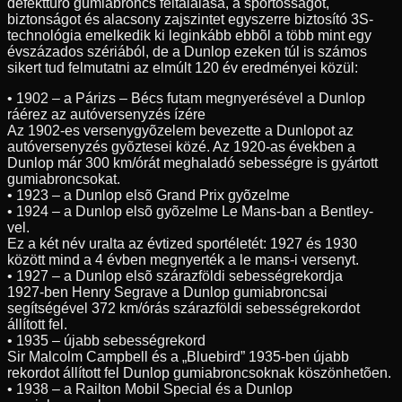
defekttûrõ gumiabroncs feltalálása, a sportosságot,
biztonságot és alacsony zajszintet egyszerre biztosító 3S-
technológia emelkedik ki leginkább ebbõl a több mint egy
évszázados szériából, de a Dunlop ezeken túl is számos
sikert tud felmutatni az elmúlt 120 év eredményei közül:
• 1902 – a Párizs – Bécs futam megnyerésével a Dunlop
ráérez az autóversenyzés ízére
Az 1902-es versenygyõzelem bevezette a Dunlopot az
autóversenyzés gyõztesei közé. Az 1920-as években a
Dunlop már 300 km/órát meghaladó sebességre is gyártott
gumiabroncsokat.
• 1923 – a Dunlop elsõ Grand Prix gyõzelme
• 1924 – a Dunlop elsõ gyõzelme Le Mans-ban a Bentley-
vel.
Ez a két név uralta az évtized sportéletét: 1927 és 1930
között mind a 4 évben megnyerték a le mans-i versenyt.
• 1927 – a Dunlop elsõ szárazföldi sebességrekordja
1927-ben Henry Segrave a Dunlop gumiabroncsai
segítségével 372 km/órás szárazföldi sebességrekordot
állított fel.
• 1935 – újabb sebességrekord
Sir Malcolm Campbell és a „Bluebird” 1935-ben újabb
rekordot állított fel Dunlop gumiabroncsoknak köszönhetõen.
• 1938 – a Railton Mobil Special és a Dunlop