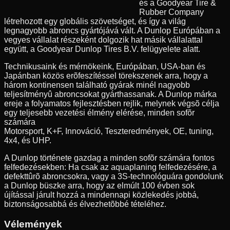
és a Goodyear Tire &
Rubber Company
létrehozott egy globális szövetséget, és így a világ
legnagyobb abroncs gyártójává vált. A Dunlop Európában a
vegyes vállalat részeként dolgozik hat másik vállalattal
együtt, a Goodyear Dunlop Tires B.V. felügyelete alatt.
Technikusaink és mérnökeink, Európában, USA-ban és
Japánban közös erõfeszítéssel törekszenek arra, hogy a
három kontinensen található gyárak minél nagyobb
teljesítményû abroncsokat gyárthassanak. A Dunlop márka
ereje a folyamatos fejlesztésben rejlik, melynek végsõ célja
egy teljesebb vezetési élmény elérése, minden sofõr
számára
Motorsport, K+F, Innováció, Teszteredmények, OE, tuning,
4x4, és UHP.
A Dunlop története gazdag a minden sofõr számára fontos
felfedezésekben: Ha csak az aquaplaning felfedezésére, a
defekttûrõ abroncsokra, vagy a 3S-technológuára gondolunk
a Dunlop büszke arra, hogy az elmúlt 100 évben sok
újítással járult hozzá a mindennapi közlekedés jobbá,
biztonságosabbá és élvezhetõbbé tételéhez.
Vélemények