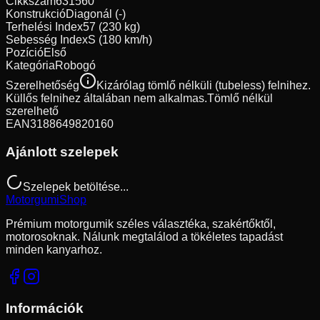
Cikkszám
631560
Konstrukció
Diagonál (-)
Terhelési Index
57 (230 kg)
Sebesség Index
S (180 km/h)
Pozíció
Első
Kategória
Robogó
Szerelhetőség
Kizárólag tömlő nélküli (tubeless) felnihez.
Küllős felnihez általában nem alkalmas.
Tömlő nélkül
szerelhető
EAN
3188649820160
Ajánlott szelepek
Szelepek betöltése...
Motorgumi
Shop
Prémium motorgumik széles választéka, szakértőktől,
motorosoknak. Nálunk megtalálod a tökéletes tapadást
minden kanyarhoz.
Információk