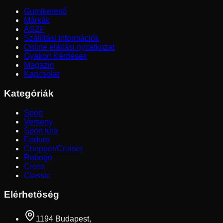
Gumikereső
Márkák
ÁSZF
Szállítási Információk
Online elállási nyilatkozat
Gyakori Kérdések
Magazin
Kapcsolat
Kategóriák
Sport
Verseny
Sport túra
Enduro
Chopper/Cruiser
Robogó
Cross
Classic
Elérhetőség
1194 Budapest,