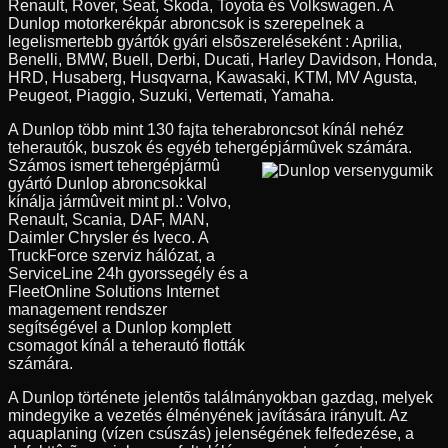
Renault, Rover, Seat, Skoda, Toyota és Volkswagen. A
Dunlop motorkerékpár abroncsok is szerepelnek a
legelismertebb gyártók gyári elsõszereléseként : Aprilia,
Benelli, BMW, Buell, Derbi, Ducati, Harley Davidson, Honda,
HRD, Husaberg, Husqvarna, Kawasaki, KTM, MV Agusta,
Peugeot, Piaggio, Suzuki, Vertemati, Yamaha.
A Dunlop több mint 130 fajta teherabroncsot kínál nehéz
teherautók, buszok és egyéb tehergépjármûvek számára.
Számos ismert tehergépjármû
gyártó Dunlop abroncsokkal
kínálja jármûveit mint pl.: Volvo,
Renault, Scania, DAF, MAN,
Daimler Chrysler és Iveco. A
TruckForce szerviz hálózat, a
ServiceLine 24h gyorssegély és a
FleetOnline Solutions Internet
management rendszer
segítségével a Dunlop komplett
csomagot kínál a teherautó flották
számára.
A Dunlop története jelentõs találmányokban gazdag, melyek
mindegyike a vezetés élményének javítására irányult. Az
aquaplaning (vízen csúszás) jelenségének felfedezése, a